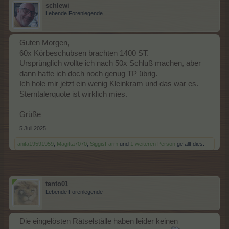
schlewi
Lebende Forenlegende
Guten Morgen,
60x Körbeschubsen brachten 1400 ST.
Ursprünglich wollte ich nach 50x Schluß machen, aber
dann hatte ich doch noch genug TP übrig.
Ich hole mir jetzt ein wenig Kleinkram und das war es.
Sterntalerquote ist wirklich mies.
Grüße
5 Juli 2025
anita19591959
,
Magitta7070
,
SiggisFarm
und
1 weiteren Person
gefällt dies.
tanto01
Lebende Forenlegende
Die eingelösten Rätselställe haben leider keinen