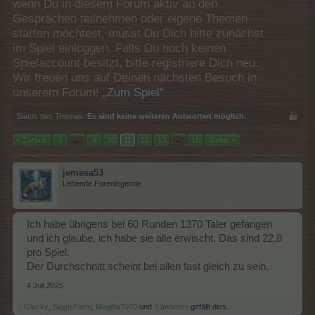
wenn Du in diesem Forum aktiv an den
Gesprächen teilnehmen oder eigene Themen
starten möchtest, musst Du Dich bitte zunächst
im Spiel einloggen. Falls Du noch keinen
Spielaccount besitzt, bitte registriere Dich neu.
Wir freuen uns auf Deinen nächsten Besuch in
unserem Forum!
„Zum Spiel“
Status des Themas:
Es sind keine weiteren Antworten möglich.
< Zurück
1
←
9
10
11
12
13
→
15
Weiter >
jemesa53
Lebende Forenlegende
Ich habe übrigens bei 60 Runden 1370 Taler gefangen
und ich glaube, ich habe sie alle erwischt. Das sind 22,8
pro Spiel.
Der Durchschnitt scheint bei allen fast gleich zu sein.
4 Juli 2025
Glucky
,
SiggisFarm
,
Magitta7070
und
3 anderen
gefällt dies.