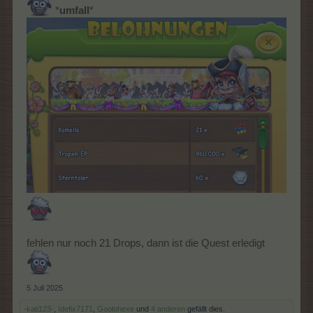
*
umfall
*
fehlen nur noch 21 Drops, dann ist die Quest erledigt
5 Juli 2025
-kati123-
,
Idefix7171
,
Goolohexe
und
4 anderen
gefällt dies.