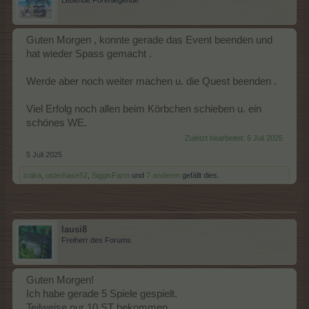
Lebende Forenlegende
Guten Morgen , konnte gerade das Event beenden und
hat wieder Spass gemacht .
Werde aber noch weiter machen u. die Quest beenden .
Viel Erfolg noch allen beim Körbchen schieben u. ein
schönes WE.
Zuletzt bearbeitet:
5 Juli 2025
5 Juli 2025
cuiira
,
osterhase52
,
SiggisFarm
und
7 anderen
gefällt dies.
lausi8
Freiherr des Forums
Guten Morgen!
Ich habe gerade 5 Spiele gespielt.
Teilweise nur 10 ST bekommen.