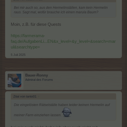
Bei mir auch so, aus den Hermelinställen, kam kein Hermelin
raus. Sagt mal, wofür brauche ich einen marula Baum?
Moin, z.B. für diese Quests
https://farmerama-
faq.de/AufgabenLi...EN&x_level=&y_level=&search=mar
ul&searchtype=
5 Juli 2025
Bauer-Ronny
Admiral des Forums
Zitat von tanto01:
↑
Die eingelösten Rätselställe haben leider keinen Hermelin auf
meiner Farm einziehen lassen.