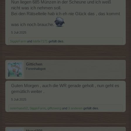
Nun liegen 685 Münzen in der Scheune und ich weiß
nicht was ich nehmen soll.
Bei den Rätselteile hab ich eh nie Glück das , das kommt
was ich noch brauche.
5 Juli 2025
SiggisFarm
und
Idefix7171
gefällt dies.
Gittichen
Forenhalbgott
Guten Morgen , auch die WR gerade geholt , nun geht es
gemütlich weiter .
5 Juli 2025
osterhase52
,
SiggisFarm
,
gifftzwerg
und
3 anderen
gefällt dies.