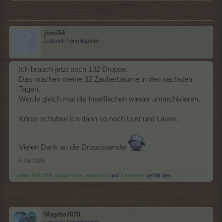
jömi54
Lebende Forenlegende
Ich brauch jetzt noch 132 Dropse.
Das machen meine 32 Zauberbäume in den nächsten
Tagen.
Werde gleich mal die Inselflächen wieder umarchivieren.
Körbe schubse ich dann so nach Lust und Laune.
Vielen Dank an die Dropsspender
4 Juli 2025
anita19591959
,
SiggisFarm
,
jemesa53
und
2 anderen
gefällt dies.
Magitta7070