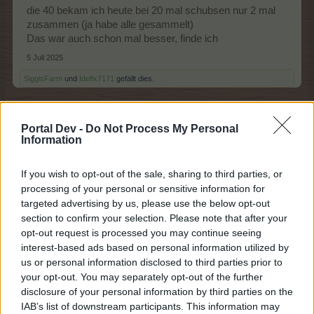
die 40 bekam ich heute bei 20 mal schubsen nur 2 mal
zusammen (ja habe alle gesammelt)
Das war auch schon mal besser, finde ich
5 Juli 2025
SiggisFarm
und
Idefix7171
gefällt dies.
Portal Dev -
Do Not Process My Personal
tanto01
Information
Lebende Forenlegende
If you wish to opt-out of the sale, sharing to third parties, or
Zitat von jemesa53:
↑
processing of your personal or sensitive information for
targeted advertising by us, please use the below opt-out
Ich habe übrigens bei 60 Runden 1370 Taler gefangen und ich
section to confirm your selection. Please note that after your
glaube, ich habe sie alle erwischt.
opt-out request is processed you may continue seeing
interest-based ads based on personal information utilized by
Moin, ich kam nur auf 1.280 ST und war mir auch sicher,
us or personal information disclosed to third parties prior to
alle erwischt zu haben.
your opt-out. You may separately opt-out of the further
Die Picco brachte einen Krabbenschatz.
disclosure of your personal information by third parties on the
IAB’s list of downstream participants. This information may
5 Juli 2025