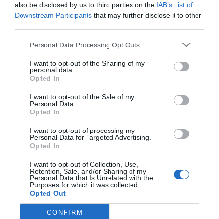
also be disclosed by us to third parties on the
IAB’s List of
SiggisFarm
,
Magitta7070
und
jemesa53
gefällt dies.
Downstream Participants
that may further disclose it to other
third parties.
Personal Data Processing Opt Outs
fulseck
Lebende Forenlegende
I want to opt-out of the Sharing of my
personal data.
Opted In
60 Körbe geschoben brachte 1435 Sterntaler
I want to opt-out of the Sale of my
5 Juli 2025
Personal Data.
Opted In
Magitta7070
und
SiggisFarm
gefällt dies.
I want to opt-out of processing my
Personal Data for Targeted Advertising.
Opted In
Brüllkäfer_I
Lebende Forenlegende
I want to opt-out of Collection, Use,
Retention, Sale, and/or Sharing of my
Personal Data that Is Unrelated with the
Purposes for which it was collected.
Weder konnte man Superfutter "fangen" noch im Shop
Opted Out
"kaufen"
CONFIRM
Deswegen Event beendet.