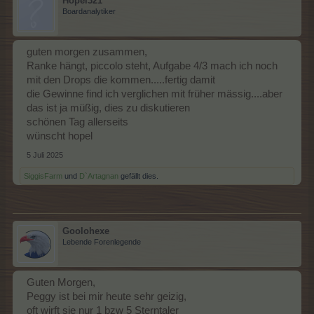
Hopel321
Boardanalytiker
guten morgen zusammen,
Ranke hängt, piccolo steht, Aufgabe 4/3 mach ich noch
mit den Drops die kommen.....fertig damit
die Gewinne find ich verglichen mit früher mässig....aber
das ist ja müßig, dies zu diskutieren
schönen Tag allerseits
wünscht hopel
5 Juli 2025
SiggisFarm
und
D`Artagnan
gefällt dies.
Goolohexe
Lebende Forenlegende
Guten Morgen,
Peggy ist bei mir heute sehr geizig,
oft wirft sie nur 1 bzw 5 Sterntaler