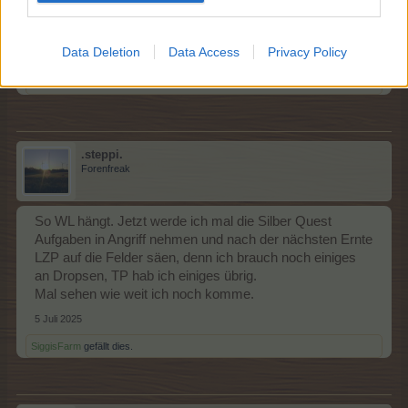
67 Körbe ergaben 1410 Sterntaler.
Alles wieder auf Normalbetrieb umgebaut.
Data Deletion
Data Access
Privacy Policy
5 Juli 2025
Sizilianer
und
-thetys-
gefällt dies.
.steppi.
Forenfreak
So WL hängt. Jetzt werde ich mal die Silber Quest
Aufgaben in Angriff nehmen und nach der nächsten Ernte
LZP auf die Felder säen, denn ich brauch noch einiges
an Dropsen, TP hab ich einiges übrig.
Mal sehen wie weit ich noch komme.
5 Juli 2025
SiggisFarm
gefällt dies.