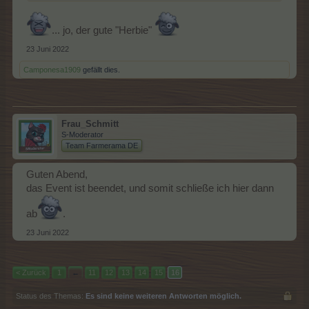
... jo, der gute "Herbie"
23 Juni 2022
Camponesa1909
gefällt dies.
Frau_Schmitt
S-Moderator
Team Farmerama DE
Guten Abend,
das Event ist beendet, und somit schließe ich hier dann
ab
.
23 Juni 2022
< Zurück
1
←
11
12
13
14
15
16
Status des Themas:
Es sind keine weiteren Antworten möglich.