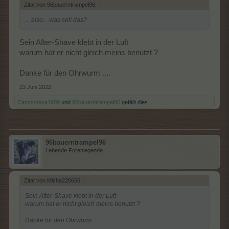
Zitat von 96bauerntrampel96:
↑
... also... was soll das?
Sein After-Shave klebt in der Luft
warum hat er nicht gleich meins benutzt ?
Danke für den Ohrwurm ....
23 Juni 2022
Camponesa1909
und
96bauerntrampel96
gefällt dies.
96bauerntrampel96
Lebende Forenlegende
Zitat von Micha220666:
↑
Sein After-Shave klebt in der Luft
warum hat er nicht gleich meins benutzt ?
Danke für den Ohrwurm ....