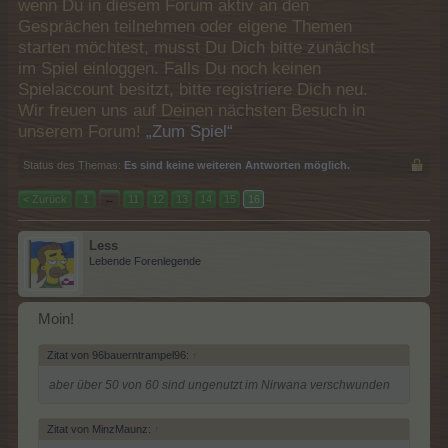
wenn Du in diesem Forum aktiv an den
Gesprächen teilnehmen oder eigene Themen
starten möchtest, musst Du Dich bitte zunächst
im Spiel einloggen. Falls Du noch keinen
Spielaccount besitzt, bitte registriere Dich neu.
Wir freuen uns auf Deinen nächsten Besuch in
unserem Forum!
„Zum Spiel“
Status des Themas:
Es sind keine weiteren Antworten möglich.
< Zurück
1
←
11
12
13
14
15
16
Less
Lebende Forenlegende
Moin!
Zitat von 96bauerntrampel96:
↑
aber über 50 von 60 sind ungenutzt im Nirwana verschwunden
Zitat von MinzMaunz:
↑