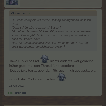
Zitat von Less:
↑
OK, dann korrigiere ich meine Haltung dahingehend, dass ich
sage:
"Ganz schön blöd (gelaufen)!" Besser?
Für deinen Stromausfall kann BP ja auch nichts. Aber wenn es
keinen Grund gibt, die TP oder Pizzen aufzusparen darf man
doch mal fragen, oder!?
Zitat: Warum machst
du
jetzt so ein Drama daraus? Darf man
posts wie meinen hier nicht mehr posten?
Jawoll... viel besser
nichts anderes war gemeint...
früher gabs mal son Thread für besondere
"Dusseligkeiten"... aber da hätts auch nich gepasst... war
einfach das "Schicksal" schuld
22 Juni 2022
Less
gefällt dies.