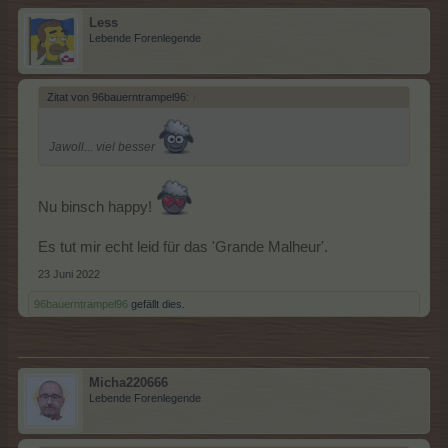
Less
Lebende Forenlegende
Zitat von 96bauerntrampel96:
↑
Jawoll... viel besser
Nu binsch happy!
Es tut mir echt leid für das 'Grande Malheur'.
23 Juni 2022
96bauerntrampel96
gefällt dies.
Micha220666
Lebende Forenlegende