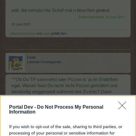
edit: dat verrutschte Schof mal n bisschen gedeut.
Zuletzt bearbeitet:
22 Juni 2022
22 Juni 2022
pflaumenmousse
und
Less
gefällt dies.
Less
Lebende Forenlegende
^^Ob Du TP sammelst oder Pizzen is' ja im Endeffekt
egal. Warum hast Du nicht nicht Pizzen gemüllert und
beständig weggespielt während des Events? Dann
hättest Du jetzt vielleicht nur fünf Pizzen versemmelt
statt 50.
Portal Dev -
Do Not Process My Personal
Information
22 Juni 2022
If you wish to opt-out of the sale, sharing to third parties, or
processing of your personal or sensitive information for
96bauerntrampel96