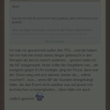
Moin!
Das tut mir leid für euch! (Ich hab's geliked, aber nicht weil es mir
gefällt!)
Aber ich frage mich auch, warum ihr die Pizzen über's Event
gesammelt habt. Denn dazu gab es ja gar keinen Grund.
Event heute mittag gegen 14:00 Uhr mit 58 verbackenen Pizzen
Click to expand...
komplett beendet. Die zweite Picco brachte mal wieder ne Pogo-
Show und die dritte wartet auf Platz zum aufstellen.
Ich hab nix gesammelt außer den TPs... und die haben
bei mir halt wie meist etwas länger gebraucht in den
Mengen als bei so manch anderem... gestern hatte ich
die NF weggespielt, heute sollte die Hauptfarm ran,.. als
morgens gegen 8 Uhr loslegte, ging ein Pizza, dann war
der Strom weg und erst abends wieder da.... willste
machen?.. isso... wenn BP die Stunden drangehängt
hätte, die das Event nicht spielbar war auf grund von
technischen schwierigkeiten... dann hätts mir auch
zeitlich gereicht