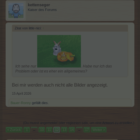
kettenseger
Kaiser des Forums
Zitat von little-nici:
↑
Ich sehe nur
. Habe nur ich das
Problem oder ist es eher ein allgemeines?
Bei mir werden auch nicht alle Bilder angezeigt.
15 April 2026
Bauer-Ronny
gefällt dies.
(Du musst angemeldet oder registriert sein, um eine Antwort zu erstellen.)
< Zurück
1
←
10
11
12
13
14
→
17
Weiter >