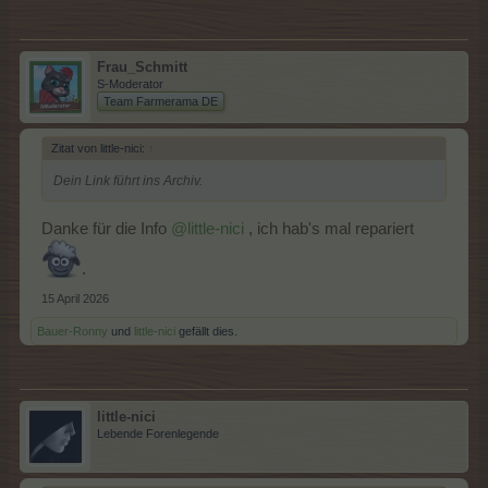
Frau_Schmitt
S-Moderator
Team Farmerama DE
Zitat von little-nici:
↑
Dein Link führt ins Archiv.
Danke für die Info
@little-nici
, ich hab's mal repariert
.
15 April 2026
Bauer-Ronny
und
little-nici
gefällt dies.
little-nici
Lebende Forenlegende