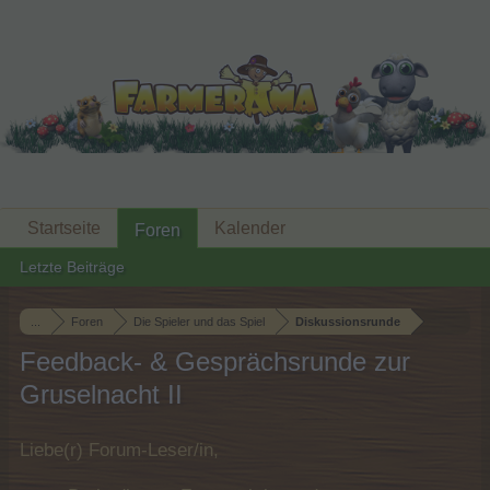
Startseite
Kalender
Foren
Letzte Beiträge
...
Foren
Die Spieler und das Spiel
Diskussionsrunde
Feedback- & Gesprächsrunde zur
Gruselnacht II
Liebe(r) Forum-Leser/in,