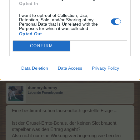
Opted In
sein.
I want to opt-out of Collection, Use,
Retention, Sale, and/or Sharing of my
Ich habe mich seitdem erholt
Personal Data that Is Unrelated with the
Purposes for which it was collected.
Opted Out
Gutes Endgrusel allen, das eure Ziele in Erfüllung gehen
CONFIRM
22 März 2026
dummydummy
gefällt dies.
Data Deletion
Data Access
Privacy Policy
dummydummy
Lebende Forenlegende
Eine bestimmt schon tausendfach gestellte Frage ...
Ist der Grusel-Ernte-Bonus, der keinen Slot braucht,
stapelbar was den Ertrag angeht?
Also nicht nur eine Wirkungsverlängerung wie bei den