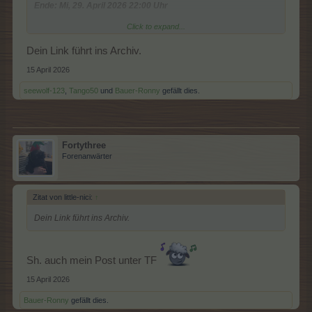
Ende: Mi, 29. April 2026 22:00 Uhr
Click to expand...
Alle Informationen zur Vollmondnacht erfahrt Ihr in der
FAQ
.
Euer Farmerama - Team
Dein Link führt ins Archiv.
15 April 2026
seewolf-123
,
Tango50
und
Bauer-Ronny
gefällt dies.
Fortythree
Forenanwärter
Zitat von little-nici:
↑
Dein Link führt ins Archiv.
Sh. auch mein Post unter TF
15 April 2026
Bauer-Ronny
gefällt dies.