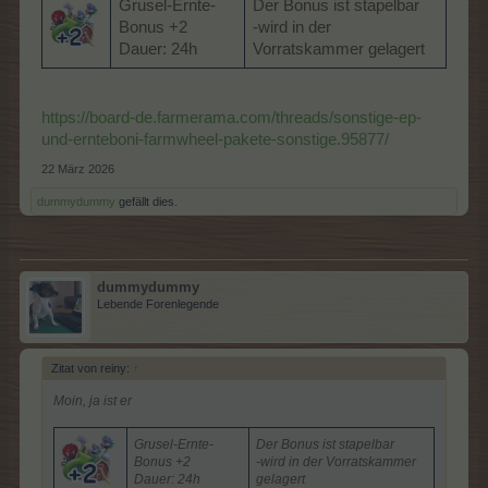
Grusel-Ernte-
Der Bonus ist stapelbar
Bonus +2
-wird in der
Dauer: 24h
Vorratskammer gelagert
https://board-de.farmerama.com/threads/sonstige-ep-
und-ernteboni-farmwheel-pakete-sonstige.95877/
22 März 2026
dummydummy
gefällt dies.
dummydummy
Lebende Forenlegende
Zitat von reiny:
↑
Moin, ja ist er
Grusel-Ernte-
Der Bonus ist stapelbar
Bonus +2
-wird in der Vorratskammer
Dauer: 24h
gelagert