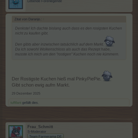
Lebende Forenlegende
Zitat von Daranjo.:
↑
Denkste! Ich dachte bislang auch dass es den rosigsten Kuchen
nicht zu kaufen gibt.
Den gibts aber inzwischen tatsächlich auf dem Markt.
Da ich sowohl Wolkenschloss als auch das Rezept habe,
musste ich mich um den "rostigen" Kuchen noch nie kümmern.
Der Rostigste Kuchen hieß mal PinkyPiePie.
Gibt schon ewig aufm Markt.
29 Dezember 2025
tuffifant
gefällt dies.
Frau_Schmitt
S-Moderator
Team Farmerama DE