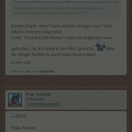
https://board-de.farmerama.com/threads/sonstige-ep-und-
ernteboni-farmwheel-pakete-sonstige.95877/
Besten Dank, reiny! Dann werden morgen zum Tiere
blitzen mehrere eingesetzt.
Unter "Grusel-Ernte-Bonus" hatte ich nirgendwo was
gefunden. Ja, ich habe in der FAQ gesucht.
Aber
die Dinger heißen ja auch manchmal anders.
22 März 2026
Wildbeere
und
reiny
gefällt dies.
Frau_Schmitt
S-Moderator
Team Farmerama DE
Hallo Farmer,