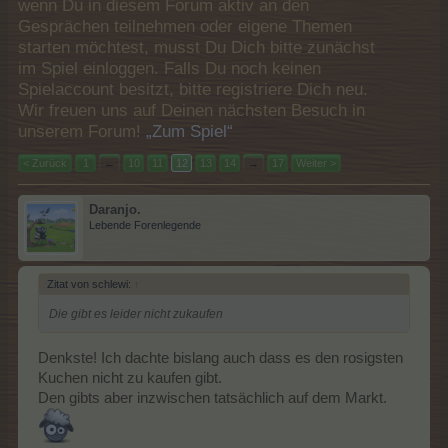
wenn Du in diesem Forum aktiv an den
Gesprächen teilnehmen oder eigene Themen
starten möchtest, musst Du Dich bitte zunächst
im Spiel einloggen. Falls Du noch keinen
Spielaccount besitzt, bitte registriere Dich neu.
Wir freuen uns auf Deinen nächsten Besuch in
unserem Forum!
„Zum Spiel“
< Zurück
1
←
10
11
12
13
14
→
17
Weiter >
Daranjo.
Lebende Forenlegende
Zitat von schlewi:
↑
Die gibt es leider nicht zukaufen
Denkste! Ich dachte bislang auch dass es den rosigsten
Kuchen nicht zu kaufen gibt.
Den gibts aber inzwischen tatsächlich auf dem Markt.