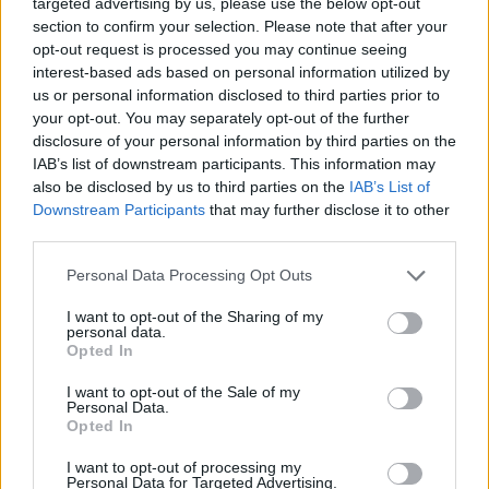
targeted advertising by us, please use the below opt-out
section to confirm your selection. Please note that after your
opt-out request is processed you may continue seeing
Wildbeere
interest-based ads based on personal information utilized by
Lebende Forenlegende
us or personal information disclosed to third parties prior to
your opt-out. You may separately opt-out of the further
disclosure of your personal information by third parties on the
Zitat von dummydummy:
↑
IAB’s list of downstream participants. This information may
Glückwunsch zur Premiere!
also be disclosed by us to third parties on the
IAB’s List of
Downstream Participants
that may further disclose it to other
Wer 'ne volle Scheune haben will, muss irgendwie leidensfähig
third parties.
sein.
Wieso haste von den Paduaner 1.000 händisch geblitzt? Du
Personal Data Processing Opt Outs
hast doch mit Sicherheit mehr als einen Stall von denen. Die
hätte ich mit dem Erntehelfer gemacht. Aber Hauptsache, Dir ist
I want to opt-out of the Sharing of my
personal data.
Click to expand...
ned mehr schwindelig.
Opted In
Ja, ich habe 88 von denen, aber es ging mir schneller
I want to opt-out of the Sale of my
den einzeln zu machen, vorher waren ja andere Viecher
Personal Data.
Opted In
drauf und ich hatte es satt gehabt
einzeln machst
du nur klick klick klick die ganze Zeit ohne die Maus zu
I want to opt-out of processing my
bewegen, in der Mitte muss natürlich das normale Futter
Personal Data for Targeted Advertising.