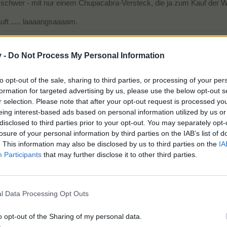
 schwer - mit nur einem Chupacabra-Versteck, die ja zum Kauf der W
uft ..... laaaangsaaaam.
v -
Do Not Process My Personal Information
n Person
gefällt dies.
to opt-out of the sale, sharing to third parties, or processing of your per
formation for targeted advertising by us, please use the below opt-out s
r selection. Please note that after your opt-out request is processed y
eing interest-based ads based on personal information utilized by us or
disclosed to third parties prior to your opt-out. You may separately opt-
losure of your personal information by third parties on the IAB’s list of
. This information may also be disclosed by us to third parties on the
IA
Participants
that may further disclose it to other third parties.
42 Ketchup und 716 Tannenzapfen im Inventar...
l Data Processing Opt Outs
Farm
262,
Insel
alt
27,
neu
800,
ganz neu
1327
,
Markt
09
Handwerke
alle
auf
5,
Sterne
-42.025-
GB
-12.175-
Baumpunktzahl
-30.310-
genutzte Bananen
-8.053-
o opt-out of the Sharing of my personal data.
Farmgründung:
30.08.2010,
ID:
10533094