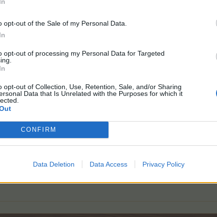
In
o opt-out of the Sale of my Personal Data.
In
lt dies.
to opt-out of processing my Personal Data for Targeted
ing.
In
o opt-out of Collection, Use, Retention, Sale, and/or Sharing
ersonal Data that Is Unrelated with the Purposes for which it
lected.
Out
etchup und 716 Tannenzapfen im Inventar...
CONFIRM
p nicht ganz mithalten
... 54 im Inventar, dafür bei den Höllent
Data Deletion
Data Access
Privacy Policy
WS-Day, sodass es bald Ketchup für alle kommenden Grillfeste gibt.