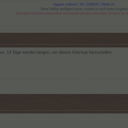
Ingame: schlewi1 / ID: 22206292 / Markt 24
Wenn Waffen intelligent wären, würden sie nach hinten losgehen
Die Alpen müssen wesentlich verbessert werden und mehr Vorteile für di
s. 14 Tage werden langen, um dieses Ketchup herzustellen.