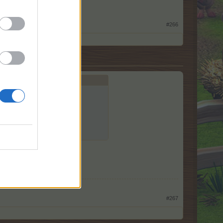
#266
annenzapfen mit 1.532 St.
#267