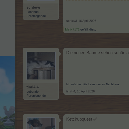
schlewi
Lebende
Forenlegende
schlewi
,
16 April 2026
Idefix7171
gefällt dies.
Die neuen Bäume sehen schön au
Ich möchte bitte keine neuen Nachbarn.
timi4.4
timi4.4
,
16 April 2026
Lebende
Forenlegende
Ketchupquest ✅