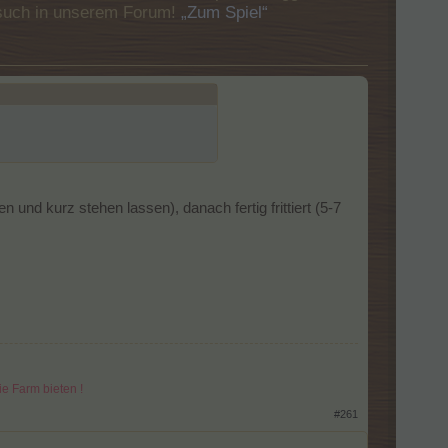
Besuch in unserem Forum!
„Zum Spiel“
n und kurz stehen lassen), danach fertig frittiert (5-7
e Farm bieten !
#261