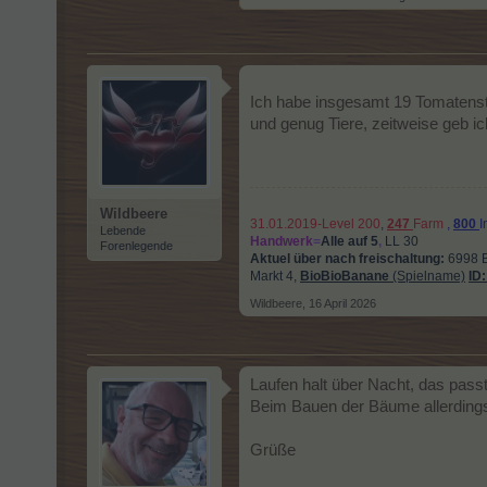
Ich habe insgesamt 19 Tomatenst
und genug Tiere, zeitweise geb ic
Wildbeere
31.01.2019-Level 200
,
247
Farm
,
800
I
Lebende
Handwerk
=
Alle auf 5
,
LL 30
Forenlegende
Aktuel über nach freischaltung:
6998 
Markt 4,
BioBioBanane
(Spielname)
ID
Wildbeere
,
16 April 2026
Laufen halt über Nacht, das passt
Beim Bauen der Bäume allerdings 
Grüße