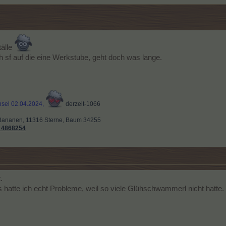
älle
h sf auf die eine Werkstube, geht doch was lange.
nsel
02.04.2024,
derzeit-1066
Bananen, 11316 Sterne, Baum 34255
: 4868254
.
hatte ich echt Probleme, weil so viele Glühschwammerl nicht hatte.