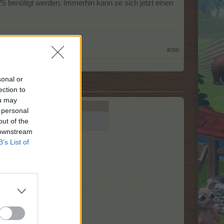
S benötigt werden. Immerhin kann se sich jetzt einen
#265
sonal or
ection to
ou may
 personal
out of the
 downstream
B’s List of