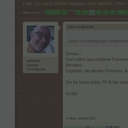
Falls Du noch keinen Spielaccount besitzt, bitt
Seite 14 von 17
< Zurück
1
←
12
13
14
15
16
17
Weiter 
Zitat von Alira1982:
↑
Außer man benötigt ganz dringend Ke
Genau !
Und selbst geschnittene Pommes daz
schlewi
Minuten)
Lebende
Forenlegende
Ergebnis: die idealen Pommes. Auß
Die für heute letzte TP-Ernte wart
Grüße
schlewi
,
16 April 2026
Bommelchen2
und
Alira1982
gefällt dies.