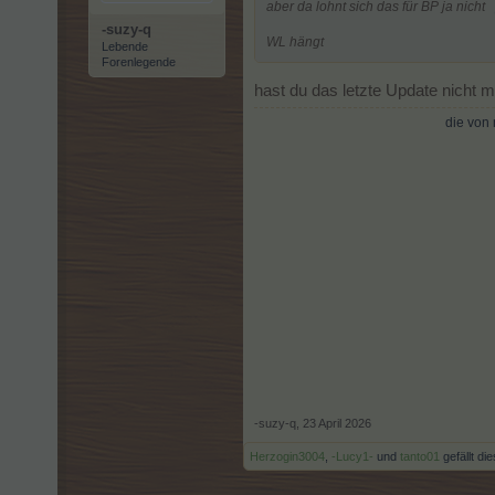
aber da lohnt sich das für BP ja nicht
-suzy-q
WL hängt
Lebende
Forenlegende
hast du das letzte Update nicht m
die von 
-suzy-q
,
23 April 2026
Herzogin3004
,
-Lucy1-
und
tanto01
gefällt die