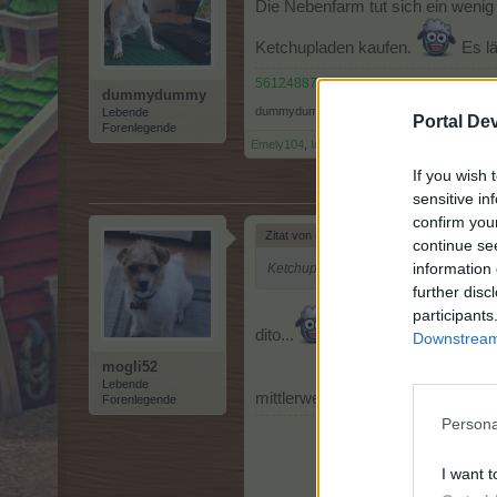
Die Nebenfarm tut sich ein wenig
Ketchupladen kaufen.
Es lä
56124887
dummydummy
dummydummy
,
19 April 2026
Lebende
Portal De
Forenlegende
Emely104
,
Idefix7171
,
mogli52
und
1 weitere
If you wish 
sensitive in
confirm you
Zitat von dummydummy:
↑
continue se
information 
Ketchupquest ✅
further disc
participants
dito...
Downstream 
mogli52
Lebende
mittlerweile sind schon wieder 5
Forenlegende
Persona
I want t