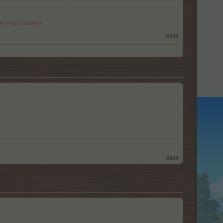
e Farm bieten !
#263
#264