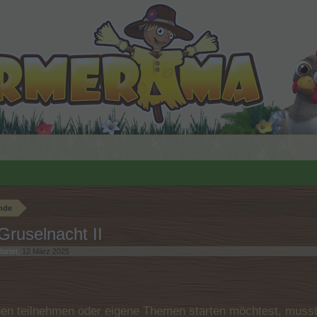
nde
ruselnacht II
artet,
12 März 2025
.
n teilnehmen oder eigene Themen starten möchtest, musst D