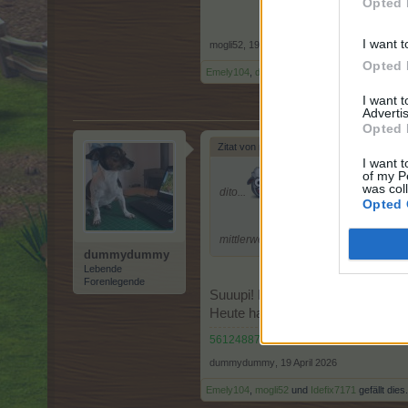
Opted 
I want t
mogli52
,
19 April 2026
Opted 
Emely104
,
dummydummy
und
Idefix7171
gefäl
I want 
Advertis
Opted 
Zitat von mogli52:
↑
I want t
of my P
was col
dito...
Opted 
mittlerweile sind schon wieder 542 K
dummydummy
Lebende
Forenlegende
Suuupi! Da kann ich beim Ketchu
Heute halte ich meinen privaten 
56124887
dummydummy
,
19 April 2026
Emely104
,
mogli52
und
Idefix7171
gefällt dies.