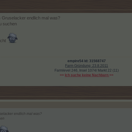
m Gruselacker endlich mal was?
zu suchen
icht
empire54 Id: 31568747
Farm Gründung: 23.8.2011
Farmlevel 246, Insel 1074/ Markt 22 (11)
>>
Ich suche keine Nachbarn
<<
selacker endlich mal was?
hen