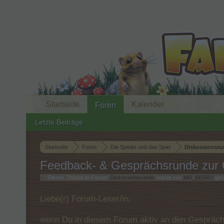
Startseite
Kalender
Foren
Letzte Beiträge
Startseite
Foren
Die Spieler und das Spiel
Diskussionsru
Feedback- & Gesprächsrunde zur G
Dieses Thema im Forum '
Diskussionsrunde
' wurde von
MR_BERRY
gest
Liebe(r) Forum-Leser/in,
wenn Du in diesem Forum aktiv an den Gespräche