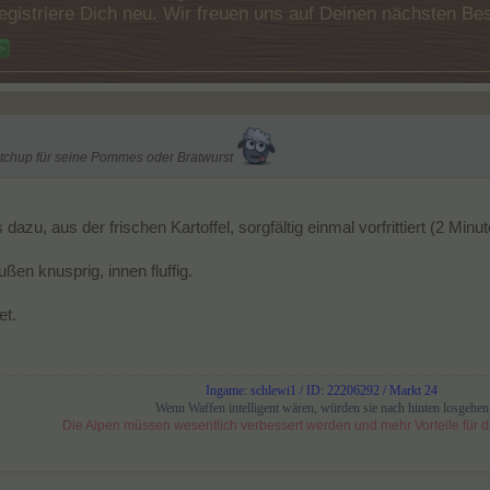
e registriere Dich neu. Wir freuen uns auf Deinen nächsten 
>
tchup für seine Pommes oder Bratwurst
u, aus der frischen Kartoffel, sorgfältig einmal vorfrittiert (2 Minute
en knusprig, innen fluffig.
et.
Ingame: schlewi1 / ID: 22206292 / Markt 24
Wenn Waffen intelligent wären, würden sie nach hinten losgehen
Die Alpen müssen wesentlich verbessert werden und mehr Vorteile für di