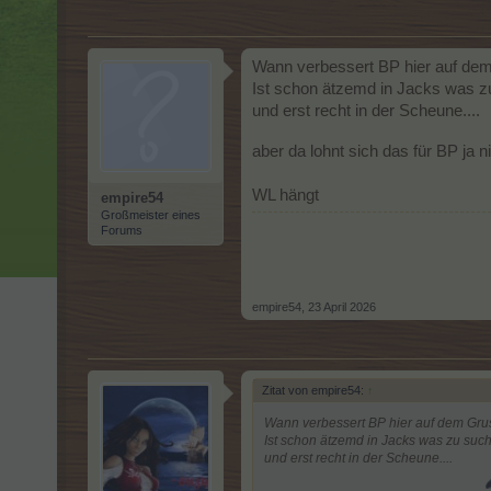
Wann verbessert BP hier auf de
Ist schon ätzemd in Jacks was 
und erst recht in der Scheune....
aber da lohnt sich das für BP ja n
WL hängt
empire54
Großmeister eines
Forums
empire54
,
23 April 2026
Zitat von empire54:
↑
Wann verbessert BP hier auf dem Gru
Ist schon ätzemd in Jacks was zu suc
und erst recht in der Scheune....