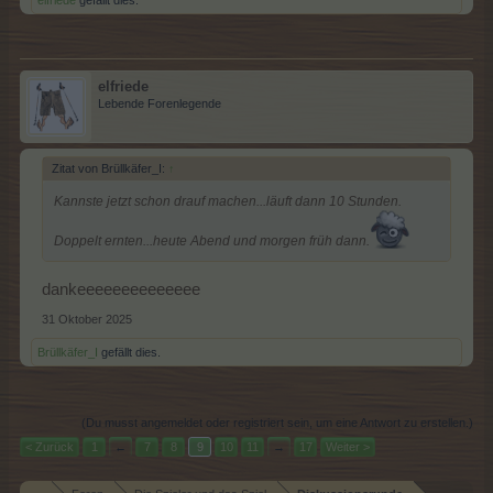
elfriede
gefällt dies.
elfriede
Lebende Forenlegende
Zitat von Brüllkäfer_I:
↑
Kannste jetzt schon drauf machen...läuft dann 10 Stunden.
Doppelt ernten...heute Abend und morgen früh dann.
dankeeeeeeeeeeeeee
31 Oktober 2025
Brüllkäfer_I
gefällt dies.
(Du musst angemeldet oder registriert sein, um eine Antwort zu erstellen.)
< Zurück
1
←
7
8
9
10
11
→
17
Weiter >