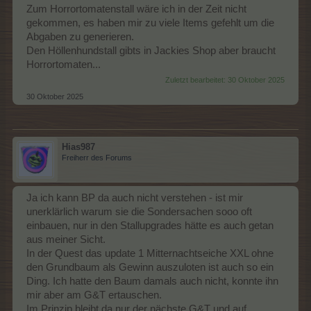
Zum Horrortomatenstall wäre ich in der Zeit nicht
gekommen, es haben mir zu viele Items gefehlt um die
Abgaben zu generieren.
Den Höllenhundstall gibts in Jackies Shop aber braucht
Horrortomaten...
Zuletzt bearbeitet:
30 Oktober 2025
30 Oktober 2025
Hias987
Freiherr des Forums
Ja ich kann BP da auch nicht verstehen - ist mir
unerklärlich warum sie die Sondersachen sooo oft
einbauen, nur in den Stallupgrades hätte es auch getan
aus meiner Sicht.
In der Quest das update 1 Mitternachtseiche XXL ohne
den Grundbaum als Gewinn auszuloten ist auch so ein
Ding. Ich hatte den Baum damals auch nicht, konnte ihn
mir aber am G&T ertauschen.
Im Prinzip bleibt da nur der nächste G&T und auf