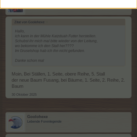
Lebende Forenlegende
Zitat von Goolohexe:
↑
Hallo,
ich kann in der Mühle Katzduah Futter herstellen.
Schubst ihr mich mal bitte wieder von der Leitung,
wo bekomme ich den Stall her????
Im Gruselshop hab ich ihn nicht gefunden.
Danke schon mal
Moin, Bei Ställen, 1. Seite, obere Reihe, 5. Stall
der neue Baum Fusang, bei Bäume, 1. Seite, 2. Reihe, 2.
Baum
30 Oktober 2025
Goolohexe
Lebende Forenlegende