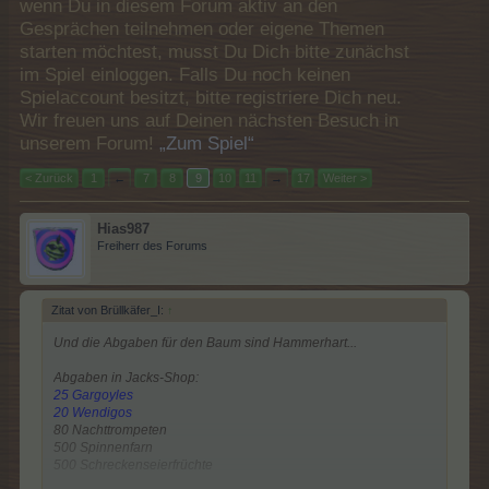
wenn Du in diesem Forum aktiv an den
Gesprächen teilnehmen oder eigene Themen
starten möchtest, musst Du Dich bitte zunächst
im Spiel einloggen. Falls Du noch keinen
Spielaccount besitzt, bitte registriere Dich neu.
Wir freuen uns auf Deinen nächsten Besuch in
unserem Forum!
„Zum Spiel“
< Zurück
1
←
7
8
9
10
11
→
17
Weiter >
Hias987
Freiherr des Forums
Zitat von Brüllkäfer_I:
↑
Und die Abgaben für den Baum sind Hammerhart...
Abgaben in Jacks-Shop:
25 Gargoyles
20 Wendigos
80 Nachttrompeten
500 Spinnenfarn
500 Schreckenseierfrüchte