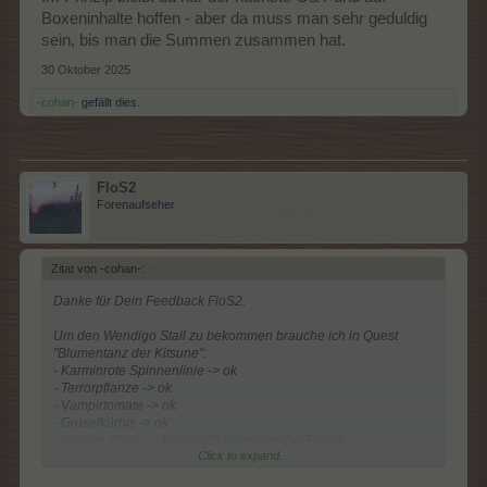
Boxeninhalte hoffen - aber da muss man sehr geduldig
sein, bis man die Summen zusammen hat.
30 Oktober 2025
-cohan-
gefällt dies.
FloS2
Forenaufseher
Zitat von -cohan-:
↑
Danke für Dein Feedback FloS2.
Um den Wendigo Stall zu bekommen brauche ich in Quest
"Blumentanz der Kitsune":
- Karminrote Spinnenlinie -> ok
- Terrorpflanze -> ok
- Vampirtomate -> ok
- Gruselkürbis -> ok
- Kitsune (Stall) -> braucht Dämoneneiche-Frucht ->
Click to expand...
Dämoneneiche braucht Mitternachtsfrucht von der
Mitternachtseiche
-> Sonderbaum nur per G&T