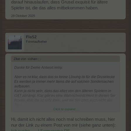
darauf hinauslaufen, dass Grusel exquisit für ältere
Spieler ist, die das alles mitbekommen haben.
29 Oktober 2025
FloS2
Forenaufseher
Zitat von -cohan-:
↑
Danke für Deine Antwort reiny.
Aber es ist klar, dass das so keine Lösung ist für die Gruselecke.
Es werden ja immer mehr Items die auf solchen Sondersachen
aufbauen.
Kann ja nicht sein, dass das alles von den älteren Spielern in
G&T abhängt. Klar gibt es eine Wahrscheinlichkeit in diesen 5er
Boxen, aber die ist sehr klein, und die 5er gibts auch nicht alle
Tage.
Click to expand...
Also alles in allem schlecht designt.
Hi, damit ich nicht alles noch mal schreiben muss, hier
Wenn man die Logik weiter führt, wird es mit der Zeit darauf
nur der Link zu einem Post von mir (siehe ganz unten):
hinauslaufen, dass Grusel exquisit für ältere Spieler ist, die das