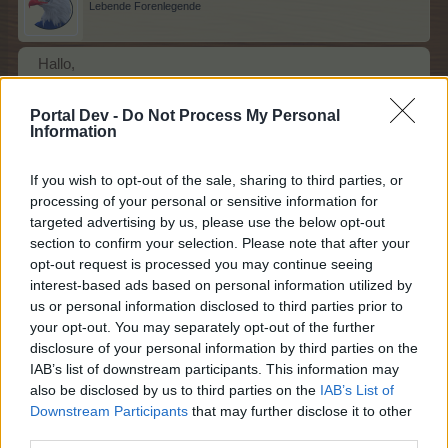
Lebende Forenlegende
Hallo,
ich kann in der Mühle Katzduah Futter herstellen.
Schubst ihr mich mal bitte wieder von der Leitung,
Portal Dev -
Do Not Process My Personal
wo bekomme ich den Stall her????
Information
Im Gruselshop hab ich ihn nicht gefunden.
If you wish to opt-out of the sale, sharing to third parties, or
Danke schon mal
processing of your personal or sensitive information for
30 Oktober 2025
targeted advertising by us, please use the below opt-out
section to confirm your selection. Please note that after your
opt-out request is processed you may continue seeing
Pedi63
interest-based ads based on personal information utilized by
Forenmogul
us or personal information disclosed to third parties prior to
your opt-out. You may separately opt-out of the further
disclosure of your personal information by third parties on the
Zitat von Goolohexe:
↑
IAB’s list of downstream participants. This information may
Hallo,
also be disclosed by us to third parties on the
IAB’s List of
ich kann in der Mühle Katzduah Futter herstellen.
Downstream Participants
that may further disclose it to other
Schubst ihr mich mal bitte wieder von der Leitung,
third parties.
wo bekomme ich den Stall her????