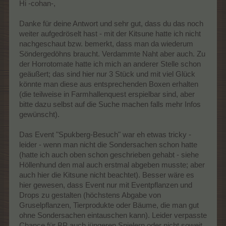
- Triefauge (Baum) -> aus Quest Urban Gardening -> ok
Hi -cohan-,
- Marshmallowgeist (Baum) -> aus Quest Urban Gardening (via
Sarkophagenbaum) -> ok
Danke für deine Antwort und sehr gut, dass du das noch
-
Horrortomate
(Stall) -> Sonderstall nur per G&T oder
weiter aufgedröselt hast - mit der Kitsune hatte ich nicht
Gruselbox5
- Koboldauge (Baum) -> ok
nachgeschaut bzw. bemerkt, dass man da wiederum
Söndergedöhns braucht. Verdammte Naht aber auch. Zu
Das Event "Spukberg-Besuch", das Du ansprichst gab eine
der Horrotomate hatte ich mich an anderer Stelle schon
Mitternachtseiche, wenn ich 10 Kitsune gehabt hätte, ich den
geäußert; das sind hier nur 3 Stück und mit viel Glück
Stall aber nicht herstellen kann (siehe oben). Also dort habe ich
den Baum gebraucht um an den Baum zu kommen ?
könnte man diese aus entsprechenden Boxen erhalten
Zum Horrortomatenstall wäre ich in der Zeit nicht gekommen, es
(die teilweise in Farmhallenquest erspielbar sind, aber
haben mir zu viele Items gefehlt um die Abgaben zu generieren.
bitte dazu selbst auf die Suche machen falls mehr Infos
Den Höllenhundstall gibts in Jackies Shop aber braucht
gewünscht).
Horrortomaten...
Das Event "Spukberg-Besuch" war eh etwas tricky -
leider - wenn man nicht die Sondersachen schon hatte
(hatte ich auch oben schon geschrieben gehabt - siehe
Höllenhund den mal auch erstmal abgeben musste; aber
auch hier die Kitsune nicht beachtet). Besser wäre es
hier gewesen, dass Event nur mit Eventpflanzen und
Drops zu gestalten (höchstens Abgabe von
Gruselpflanzen, Tierprodukte oder Bäume, die man gut
ohne Sondersachen eintauschen kann). Leider verpasste
Chance für BP auch jüngeren Spielern oder nicht soweit