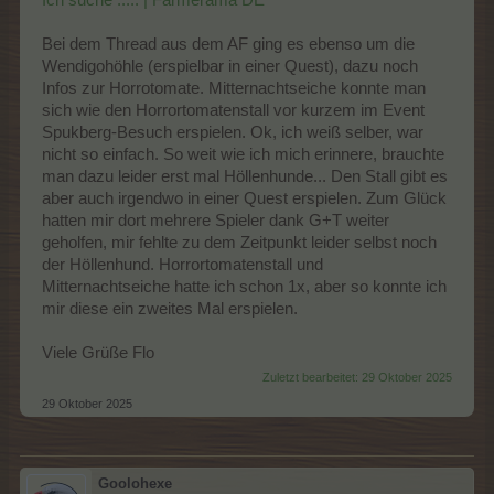
Ich suche ..... | Farmerama DE
alles mitbekommen haben.
Bei dem Thread aus dem AF ging es ebenso um die
Wendigohöhle (erspielbar in einer Quest), dazu noch
Infos zur Horrotomate. Mitternachtseiche konnte man
sich wie den Horrortomatenstall vor kurzem im Event
Spukberg-Besuch erspielen. Ok, ich weiß selber, war
nicht so einfach. So weit wie ich mich erinnere, brauchte
man dazu leider erst mal Höllenhunde... Den Stall gibt es
aber auch irgendwo in einer Quest erspielen. Zum Glück
hatten mir dort mehrere Spieler dank G+T weiter
geholfen, mir fehlte zu dem Zeitpunkt leider selbst noch
der Höllenhund. Horrortomatenstall und
Mitternachtseiche hatte ich schon 1x, aber so konnte ich
mir diese ein zweites Mal erspielen.
Viele Grüße Flo
Zuletzt bearbeitet:
29 Oktober 2025
29 Oktober 2025
Goolohexe