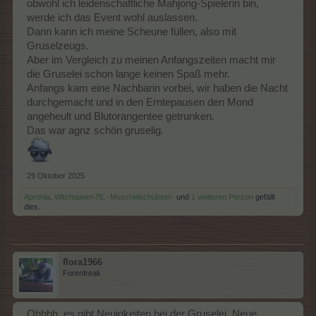
obwohl ich leidenschaftliche Mahjong-Spielerin bin,
werde ich das Event wohl auslassen.
Dann kann ich meine Scheune füllen, also mit
Gruselzeugs.
Aber im Vergleich zu meinen Anfangszeiten macht mir
die Gruselei schon lange keinen Spaß mehr.
Anfangs kam eine Nachbarin vorbei, wir haben die Nacht
durchgemacht und in den Erntepausen den Mond
angeheult und Blutorangentee getrunken.
Das war agnz schön gruselig.
29 Oktober 2025
Apronia
,
Witchqueen75
,
-Muschelschubser-
und
1 weiteren Person
gefällt
dies.
flora1966
Forenfreak
Ohhhh, es gibt Neuigkeiten bei der Gruselei. Neue