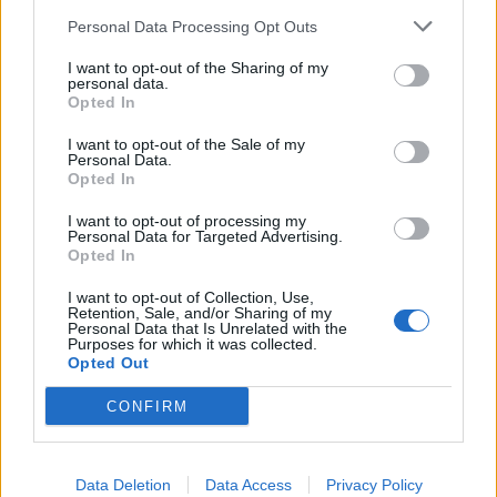
Im Gruselshop hab ich ihn nicht gefunden.
Personal Data Processing Opt Outs
Danke schon mal
I want to opt-out of the Sharing of my
personal data.
doch den gib es im Gruselshop
Opted In
30 Oktober 2025
I want to opt-out of the Sale of my
Personal Data.
Opted In
Goolohexe
Lebende Forenlegende
I want to opt-out of processing my
Personal Data for Targeted Advertising.
Opted In
Danke dir, habe ich total Übersehen.
I want to opt-out of Collection, Use,
Mit Brille wäre das nicht passiert
Retention, Sale, and/or Sharing of my
Personal Data that Is Unrelated with the
DANKE
Purposes for which it was collected.
Opted Out
30 Oktober 2025
CONFIRM
Pedi63
gefällt dies.
Data Deletion
Data Access
Privacy Policy
reiny