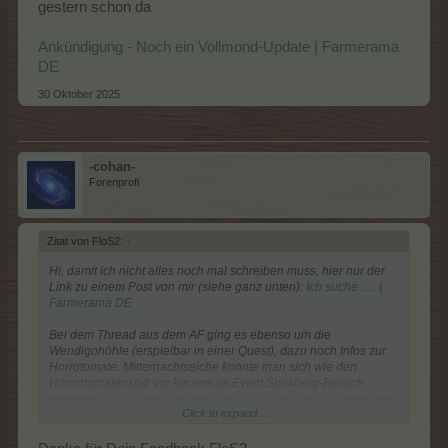
gestern schon da
Ankündigung - Noch ein Vollmond-Update | Farmerama
DE
30 Oktober 2025
-cohan-
Forenprofi
Zitat von FloS2:
↑
Hi, damit ich nicht alles noch mal schreiben muss, hier nur der
Link zu einem Post von mir (siehe ganz unten):
Ich suche ..... |
Farmerama DE
Bei dem Thread aus dem AF ging es ebenso um die
Wendigohöhle (erspielbar in einer Quest), dazu noch Infos zur
Horrotomate. Mitternachtseiche konnte man sich wie den
Horrortomatenstall vor kurzem im Event Spukberg-Besuch
erspielen. Ok, ich weiß selber, war nicht so einfach. So weit wie
Click to expand...
ich mich erinnere, brauchte man dazu leider erst mal
Höllenhunde... Den Stall gibt es aber auch irgendwo in einer
Quest erspielen. Zum Glück hatten mir dort mehrere Spieler