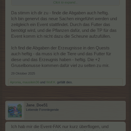
Click to expand...
Auch der Stall....
Abgaben in Jacks Shop:
Da stimm ich dir zu - finde die Abgaben auch heftig.
1.200 Vampirtomaten
Ich bin genervt das neue Sachen eingeführt werden und
1.200 Hirnkohl
zeitgleich ein Event stattfindet. Durch das Futter das
25 Mitternachtsfrüchte
benötigt wird, und die Pflanzen dafür, und die TP für das
60 Sarkophagbirnen
60 Höllenhunde
Event komm ich nicht dazu die Scheune aufzufüllen.
Was machen Spieler die keine Mitternachtseiche haben???
Ich find die Abgaben der Erzeugnisse in den Quests
auch heftig - da muss ich die Tiere und das Futter für
diese und das Erzeugnis haben - heftig. Die +2
Es wird Zeit für einen Gruselmarkt.
Gruselbonusse kommen dafür viel zu selten zu mir.
EDIT:
29 Oktober 2025
Ne eigene Gruselmühle wär auch net schlecht ,
Apronia
,
mausilein36
und
Wolf.K.
gefällt dies.
bei der Menge was es mittlerweile an Gruseltieren gibt.
Jane_Doe51
Lebende Forenlegende
Ich hab mir die Event-FAK nur kurz überflogen, und