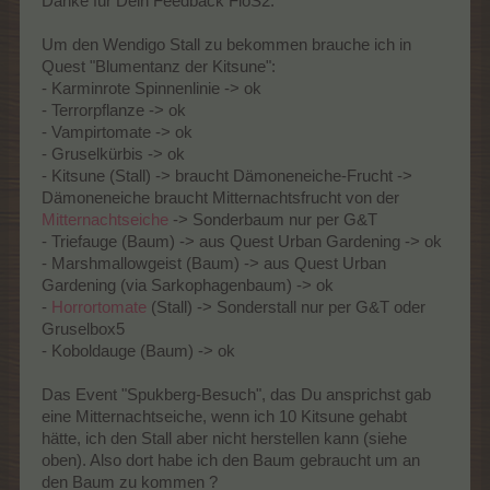
Danke für Dein Feedback FloS2.
dank G+T weiter geholfen, mir fehlte zu dem Zeitpunkt leider
selbst noch der Höllenhund. Horrortomatenstall und
Um den Wendigo Stall zu bekommen brauche ich in
Mitternachtseiche hatte ich schon 1x, aber so konnte ich mir
Quest "Blumentanz der Kitsune":
diese ein zweites Mal erspielen.
- Karminrote Spinnenlinie -> ok
Viele Grüße Flo
- Terrorpflanze -> ok
- Vampirtomate -> ok
- Gruselkürbis -> ok
- Kitsune (Stall) -> braucht Dämoneneiche-Frucht ->
Dämoneneiche braucht Mitternachtsfrucht von der
Mitternachtseiche
-> Sonderbaum nur per G&T
- Triefauge (Baum) -> aus Quest Urban Gardening -> ok
- Marshmallowgeist (Baum) -> aus Quest Urban
Gardening (via Sarkophagenbaum) -> ok
-
Horrortomate
(Stall) -> Sonderstall nur per G&T oder
Gruselbox5
- Koboldauge (Baum) -> ok
Das Event "Spukberg-Besuch", das Du ansprichst gab
eine Mitternachtseiche, wenn ich 10 Kitsune gehabt
hätte, ich den Stall aber nicht herstellen kann (siehe
oben). Also dort habe ich den Baum gebraucht um an
den Baum zu kommen ?