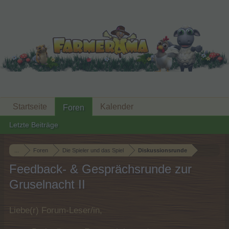
Startseite
Kalender
Foren
Letzte Beiträge
...
Foren
Die Spieler und das Spiel
Diskussionsrunde
Feedback- & Gesprächsrunde zur
Gruselnacht II
Liebe(r) Forum-Leser/in,