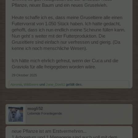
Pflanze, neuer Baum und ein neues Gruselvieh.
Heute schaffe ich es, dass meine Gruseltiere alle einen
Futtervorrat von 1.050 Stück haben. Ich hatte gedacht,
gehofft, dass ich nun endlich meine Scheune füllen kann.
Nun geht´s weiter mit der Futterproduktion. Die
Gruseltiere sind einfach nur verfressen und gierig. (Da
kenne ich noch menschliche Wesen).
Ich hätte mich ehrlich gefreut, wenn der Cuca und die
Graviola für alle freigegeben worden wäre.
29 Oktober 2025
Apronia
,
Wildbeere
und
Jane_Doe51
gefällt dies.
mogli52
Lebende Forenlegende
neue Pflanze ist am Erstvermehren...
1 Arboretum und 1 Menagerie sind auch voll mit dem