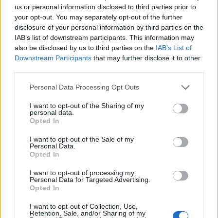
us or personal information disclosed to third parties prior to
Danke schön,bis Level 53 brauche ich bestimmt bis
your opt-out. You may separately opt-out of the further
disclosure of your personal information by third parties on the
Ende vom Jahr
IAB’s list of downstream participants. This information may
24 Mai 2026
also be disclosed by us to third parties on the
IAB’s List of
Downstream Participants
that may further disclose it to other
third parties.
sauschwob
Personal Data Processing Opt Outs
Großmeister eines Forums
I want to opt-out of the Sharing of my
personal data.
Zitat von Alira1982:
↑
Opted In
Ok, also mit
Alpen-Level 16
gibt es:
I want to opt-out of the Sale of my
Personal Data.
Europäische Lärche
Opted In
Gartenbau-Abzeichen Lvl
Kuhherden-
2
16
14000
Profi
Zusätzliches "Nördliche
I want to opt-out of processing my
Wälder"-Spielfeld
Personal Data for Targeted Advertising.
freigeschaltet!
Opted In
Click to expand...
I want to opt-out of Collection, Use,
Für die Freischaltung der
Europäischen Lärche
benötigt man 2
Retention, Sale, and/or Sharing of my
Danke, aber ich hatte doch recht, bei Lvl. 16 gibt es einen
Baumpfleger-Abzeichen Lvl 2.