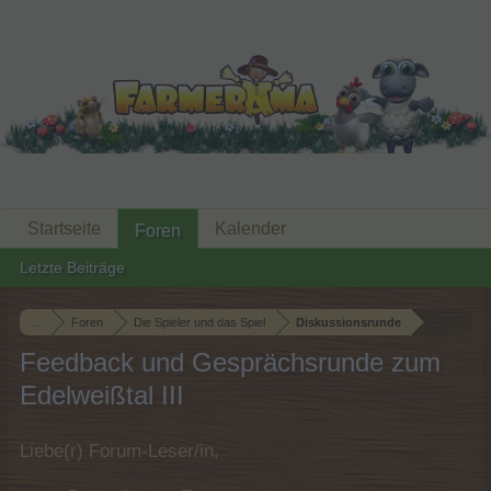
Startseite
Kalender
Foren
Letzte Beiträge
...
Foren
Die Spieler und das Spiel
Diskussionsrunde
Feedback und Gesprächsrunde zum
Edelweißtal III
Liebe(r) Forum-Leser/in,