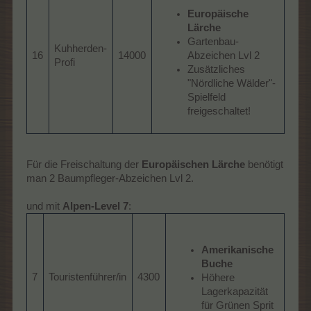
Europäische
Lärche
Gartenbau-
Kuhherden-
16
14000
Abzeichen Lvl 2
Profi
Zusätzliches
"Nördliche Wälder"-
Spielfeld
freigeschaltet!
Für die Freischaltung der
Europäischen Lärche
benötigt
man 2 Baumpfleger-Abzeichen Lvl 2.
und mit
Alpen-Level 7
:
Amerikanische
Buche
7
Touristenführer/in
4300
Höhere
Lagerkapazität
für Grünen Sprit