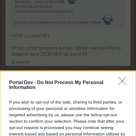
Hurraaaa....Level 50 geschafft,
bin jetzt Buchtelnbaron.
Sonnenblumenhügel jetzt ganz frei,
ein paar hochwertige Items aus dem Inventar befreit.
HGW zu Level 50 !
Ich bin schon gespannt auf das Update nächste Woche.
Brauche noch 22110 AEP bis Level 53.
23 Mai 2026
Portal Dev -
Do Not Process My Personal
Anne545454
Information
Colonel des Forums
If you wish to opt-out of the sale, sharing to third parties, or
Zitat von jömi54:
↑
processing of your personal or sensitive information for
targeted advertising by us, please use the below opt-out
HGW zu Level 50 !
section to confirm your selection. Please note that after your
Ich bin schon gespannt auf das Update nächste Woche.
opt-out request is processed you may continue seeing
Brauche noch 22110 AEP bis Level 53.
interest-based ads based on personal information utilized by