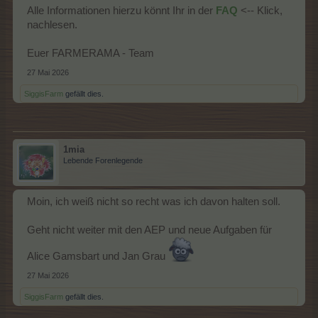
Für das Baumpfleger-Abzeichen Level 2:
Alle Informationen hierzu könnt Ihr in der
FAQ
<-- Klick,
nachlesen.
Bild
Name
Level
Herstellungswert
Quelle
V
Euer FARMERAMA - Team
Baumpfleger-
Abzeichen
2
11000 MP
Steinobst/Zapfen
--
27 Mai 2026
Lvl 1
SiggisFarm
gefällt dies.
Baumpfleger-
1
Abzeichen
9
12500 MP
Nüsse/Kernobst
A
Lvl 2
benötigt man zusätzlich zum Gegenwert an Nüssen/Kernobst
1mia
noch 1 Baumpfleger-Abzeichen Level 1.
Lebende Forenlegende
Moin, ich weiß nicht so recht was ich davon halten soll.
Geht nicht weiter mit den AEP und neue Aufgaben für
Alice Gamsbart und Jan Grau
27 Mai 2026
Baumpfleger-Abzeichen Level 2
auswählen
SiggisFarm
gefällt dies.
wie hier im Bild zu sehen ist, so ist links beim Baumpfleger-