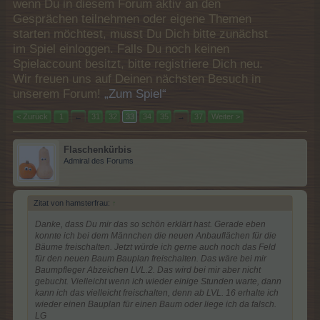
wenn Du in diesem Forum aktiv an den
Gesprächen teilnehmen oder eigene Themen
starten möchtest, musst Du Dich bitte zunächst
im Spiel einloggen. Falls Du noch keinen
Spielaccount besitzt, bitte registriere Dich neu.
Wir freuen uns auf Deinen nächsten Besuch in
unserem Forum!
„Zum Spiel“
< Zurück
1
←
31
32
33
34
35
→
37
Weiter >
Flaschenkürbis
Admiral des Forums
Zitat von hamsterfrau:
↑
Danke, dass Du mir das so schön erklärt hast. Gerade eben
konnte ich bei dem Männchen die neuen Anbauflächen für die
Bäume freischalten. Jetzt würde ich gerne auch noch das Feld
für den neuen Baum Bauplan freischalten. Das wäre bei mir
Baumpfleger Abzeichen LVL.2. Das wird bei mir aber nicht
gebucht. Vielleicht wenn ich wieder einige Stunden warte, dann
kann ich das vielleicht freischalten, denn ab LVL. 16 erhalte ich
wieder einen Bauplan für einen Baum oder liege ich da falsch.
LG