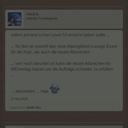
Abzeichen Level 1 ein grünes Häkchen = d.h. vorhanden
Nun rechts auf das + klicken und den 12.500 Gegenwert
einzahlen, hat man dies getan:
-suzy-q
Lebende Forenlegende
sofern jemand schon Level 53 erreicht haben sollte ...
... für den ist sowohl das neue Alpenglühen-Lounge Event
für die Katz, als auch die neuen Abzeichen
so erscheint auch dort ein grünes Häkchen
... wer noch darunter ist kann die neuen Abzeichen für
und der Button Herstellen ist grün - klickt man diesen nun an, so
MEhrertag nutzen um die Aufträge schneller zu erfüllen
erhält man 1 Baumpfleger-Abzeichen Level 2
(und nicht wundern, wenn danach 1 Baumpfleger-Abzeichen
...
Level 1 weniger in Bestand ist, weil das benötigt man ja zur
Herstellung)
... ansonsten ... naja
27 Mai 2026
SiggisFarm
gefällt dies.