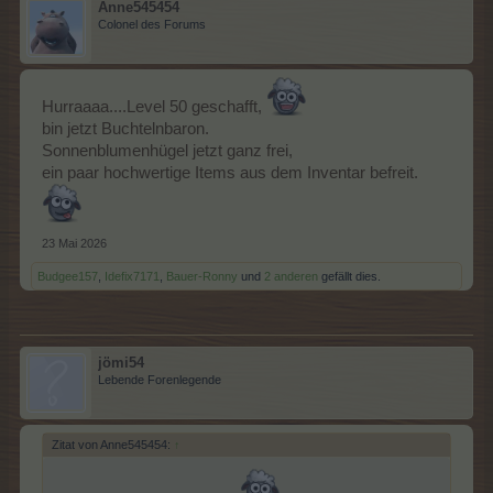
Anne545454
Colonel des Forums
Hurraaaa....Level 50 geschafft,
bin jetzt Buchtelnbaron.
Sonnenblumenhügel jetzt ganz frei,
ein paar hochwertige Items aus dem Inventar befreit.
23 Mai 2026
Budgee157
,
Idefix7171
,
Bauer-Ronny
und
2 anderen
gefällt dies.
jömi54
Lebende Forenlegende
Zitat von Anne545454:
↑