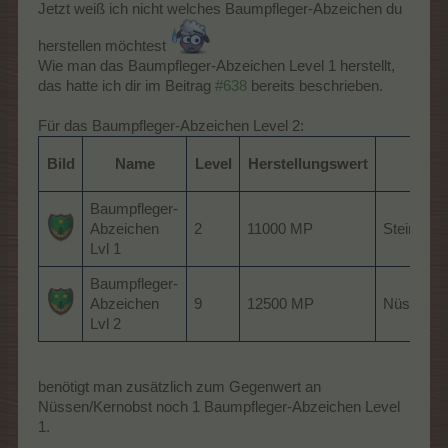
Jetzt weiß ich nicht welches Baumpfleger-Abzeichen du
herstellen möchtest
Wie man das Baumpfleger-Abzeichen Level 1 herstellt,
das hatte ich dir im Beitrag
#638
bereits beschrieben.
Für das Baumpfleger-Abzeichen Level 2:
Bild
Name
Level
Herstellungswert
Quel
Baumpfleger-
Abzeichen
2
11000 MP
Steinobst
Lvl 1
Baumpfleger-
Abzeichen
9
12500 MP
Nüsse/Ke
Lvl 2
benötigt man zusätzlich zum Gegenwert an
Nüssen/Kernobst noch 1 Baumpfleger-Abzeichen Level
1.