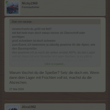
Micky1960
Forenaufseher
Zitat von naranja:
↑
verwechselst du gr0ß mit fett?
mit fett hebt man doch etwas hervor zb Überschrift oder
wichtiges
groß schreiben ist doch schreien
zum Event, ich bekomme ja ständig gewinne für die Alpen, wie
den Baumsprießer
den gewinne ich ja noch als selten anstatt AEPs, da das Lager
voll ist, muss ich erst Sprießer im Lager löschen, ja es gibt ja
keine AEPs dafür, um sie abzuholen und dann zu löschen
Click to expand...
Pflanzen und Früchte wandele ich erst gar nicht in Abzeichen
um, die kommen gleich in den Umwandler
Warum löschst du die Spießer? Setz die doch ein. Wenn
dann dein Lager mit Früchten voll ist, machst du die
Abzeichen.
27 Mai 2026
Alira1982