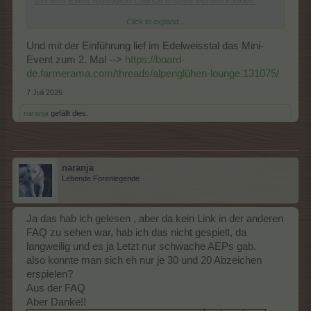
das Mini-Event Alpenglüh-Lounge erspielt werden können.
Click to expand...
Ob sich zukünftig daran was ändern wird, können wir nicht
sagen.
Und mit der Einführung lief im Edelweisstal das Mini-
Es sind Event-Abzeichen.
Event zum 2. Mal -->
https://board-
de.farmerama.com/threads/alpenglühen-lounge.131075/
7 Juli 2026
naranja
gefällt dies.
Glänzendes Gartenbau-Abzeichen
naranja
Glänzendes Baumpfleger-Abzeichen
Lebende Forenlegende
Verwenden könnt Ihr diese im Pfad der Weisheit. Dort sind diese
Skills farblich anders dagestellt:
Ja das hab ich gelesen , aber da kein Link in der anderen
FAQ zu sehen war, hab ich das nicht gespielt, da
langweilig und es ja Letzt nur schwache AEPs gab.
wo stand das und welches Event?
also konnte man sich eh nur je 30 und 20 Abzeichen
Ah jetzt die Zeile gefunden
erspielen?
Aus der FAQ
Aber Danke!!