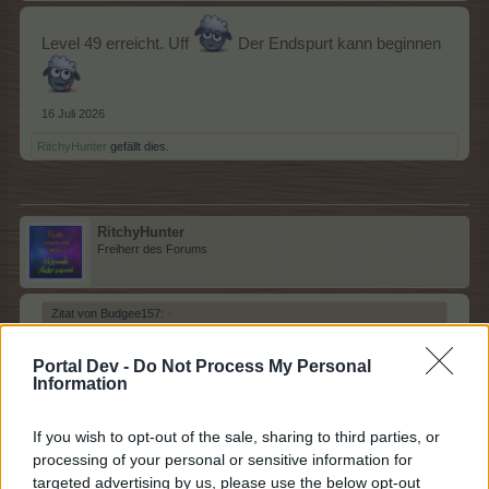
Level 49 erreicht. Uff
Der Endspurt kann beginnen
16 Juli 2026
RitchyHunter
gefällt dies.
RitchyHunter
Freiherr des Forums
Zitat von Budgee157:
↑
Portal Dev -
Do Not Process My Personal
Level 49 erreicht. Uff
Der Endspurt kann beginnen
Information
If you wish to opt-out of the sale, sharing to third parties, or
Glückwunsch zum Lev 49. Wenn du schon soweit
processing of your personal or sensitive information for
gekommen bist, glaube ich nicht dass bei dir schon der
targeted advertising by us, please use the below opt-out