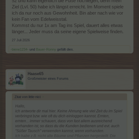
52 und kann eigentlich die Füße hochlegen, denn mein
Ziel (Lvl. 50) habe ich längst erreicht. Im Moment spiele
ich da nur noch aus Gewohnheit. Bin aber nach wie vor
kein Fan vom Edelweisstal.
Kommst du nur 1x am Tag ins Spiel, dauert alles etwas
länger... Jeder muss da seine eigene Spielweise finden.
27 Juli 2026
-biene1234-
und
Bauer-Ronny
gefällt dies.
Haase65
Großmeister eines Forums
Zitat von little-nici:
↑
Hallo,
ich antworte dir mal hier. Keine Ahnung wie viel Zeit du im Spiel
verbringst bzw. wie oft du dich einloggen kannst. Ernten,
ernten... immer schauen, dass von fast allem ausreichend
vorhanden ist, so dass du die Kunden bedienen und evt. auch
"Süßer Tausch" verwenden kannst, wenn vorhanden.
Ich habe z.B. nicht alle Bäume und Pflanzen hergestellt. Die