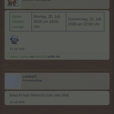
Goldene Bananen
1
Parfüm Deluxe
2
Alpen-
Montag, 20. Juli
Donnerstag, 23. Juli
Glühen-
2026 um 14:00
Sticker-Kleber
2
2026 um 22:00 Uhr
Lounge
Uhr
Stern
1
Glänzendes Baumpfleger-Abzeichen
2
Glänzendes Gartenbau-Abzeichen
1
13 Juli 2026
AEP
55
.enibas.
,
Leokay
und
Alira1982
gefällt dies.
zumba71
Forenbewohner
braucht kein Mensch zum xten Mal.
14 Juli 2026