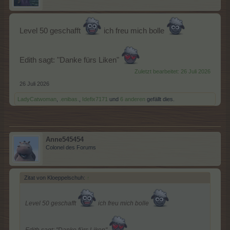
Level 50 geschafft
ich freu mich bolle
Edith sagt: "Danke fürs Liken"
Zuletzt bearbeitet:
26 Juli 2026
26 Juli 2026
LadyCatwoman
,
.enibas.
,
Idefix7171
und
6 anderen
gefällt dies.
Anne545454
Colonel des Forums
Zitat von Kloeppelschuh:
↑
Level 50 geschafft
ich freu mich bolle
Edith sagt: "Danke fürs Liken"