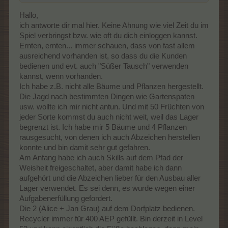
Danke
Hallo,
ich antworte dir mal hier. Keine Ahnung wie viel Zeit du im
Spiel verbringst bzw. wie oft du dich einloggen kannst.
Ernten, ernten... immer schauen, dass von fast allem
ausreichend vorhanden ist, so dass du die Kunden
bedienen und evt. auch "Süßer Tausch" verwenden
kannst, wenn vorhanden.
Ich habe z.B. nicht alle Bäume und Pflanzen hergestellt.
Die Jagd nach bestimmten Dingen wie Gartenspaten
usw. wollte ich mir nicht antun. Und mit 50 Früchten von
jeder Sorte kommst du auch nicht weit, weil das Lager
begrenzt ist. Ich habe mir 5 Bäume und 4 Pflanzen
rausgesucht, von denen ich auch Abzeichen herstellen
konnte und bin damit sehr gut gefahren.
Am Anfang habe ich auch Skills auf dem Pfad der
Weisheit freigeschaltet, aber damit habe ich dann
aufgehört und die Abzeichen lieber für den Ausbau aller
Lager verwendet. Es sei denn, es wurde wegen einer
Aufgabenerfüllung gefordert.
Die 2 (Alice + Jan Grau) auf dem Dorfplatz bedienen.
Recycler immer für 400 AEP gefüllt. Bin derzeit in Level