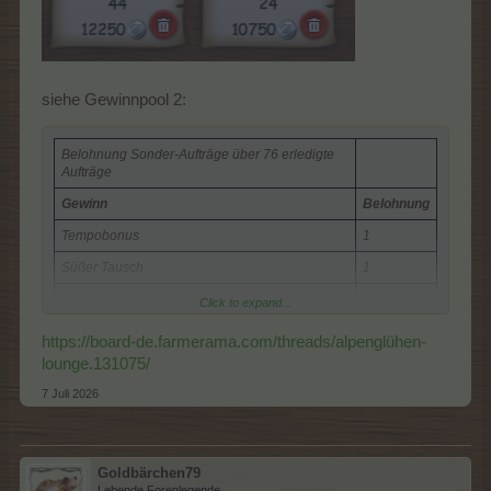
siehe Gewinnpool 2:
Belohnung Sonder-Aufträge über 76 erledigte
Aufträge
Gewinn
Belohnung
Tempobonus
1
Süßer Tausch
1
Boni-Box
1
Click to expand...
Party-Ticket
1
https://board-de.farmerama.com/threads/alpenglühen-
lounge.131075/
Susis Superdünger
3
7 Juli 2026
Susis Turbodünger
3
Superdünger
3
Superfutter
3
Goldbärchen79
XXL-Werkzeugkiste
1
Lebende Forenlegende