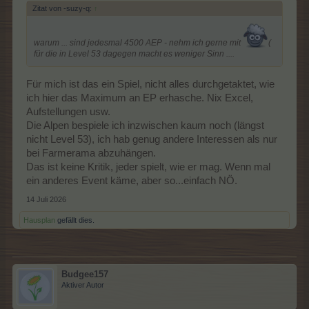
Zitat von -suzy-q:
↑
warum ... sind jedesmal 4500 AEP - nehm ich gerne mit
(
für die in Level 53 dagegen macht es weniger Sinn ....
Für mich ist das ein Spiel, nicht alles durchgetaktet, wie
ich hier das Maximum an EP erhasche. Nix Excel,
Aufstellungen usw.
Die Alpen bespiele ich inzwischen kaum noch (längst
nicht Level 53), ich hab genug andere Interessen als nur
bei Farmerama abzuhängen.
Das ist keine Kritik, jeder spielt, wie er mag. Wenn mal
ein anderes Event käme, aber so...einfach NÖ.
14 Juli 2026
Hausplan
gefällt dies.
Budgee157
Aktiver Autor