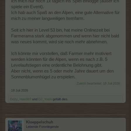
ich mich nur noch 1x täglich ins Spiel einlogge (außer ich
spiele ein Event).
Ich hab auch Spaß an den Alpen, eine gute Alternative für
mich zu meiner langweiligen Itemfarm.
Seit ich hier in Level 53 bin, hat meine Onlinezeit bei
Farmerama stark abgenommen und wenn hier nicht bald
was neues kommt, wird sie noch mehr abnehmen.
Ich könnte mir vorstellen, daß Farmer mehr motiviert
werden könnten für die Alpen, wenn es nach z.B. 5
Levelaufstiegen eine ordentliche Belohnung gibt.
Aber nicht, wenn es 5 oder mehr Jahre dauert um den
Sonnenblumenhügel zu erspielen.
Zuletzt bearbeitet:
18 Juli 2026
18 Juli 2026
Odzy
,
Hias987
und
DJ_Yoshi
gefällt dies.
Kloeppelschuh
Lebende Forenlegende