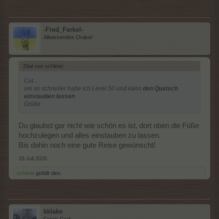
-Fred_Ferkel-
Allwissendes Orakel
Zitat von schlewi:
↑
Cut...
um so schneller habe ich Level 50 und kann
den Quatsch
einstauben lassen
.
Grüße
Du glaubst gar nicht wie schön es ist, dort oben die Füße
hochzulegen und alles einstauben zu lassen.
Bis dahin noch eine gute Reise gewünscht!
18 Juli 2026
schlewi
gefällt dies.
kklake
Foren-Graf