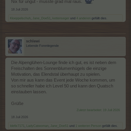
Nix für ungut - musste grad mal raus.
18 Juli 2026
Kloeppelschuh
,
Jane_Doe51
,
kettenseger
und
4 anderen
gefällt dies.
schlewi
Lebende Forenlegende
Die Alpenglühen-Lounge finde ich gut, es ist neben dem
Freischalten des Sonnenblumenhügels die einzige
Motivation, das Elendstal überhaupt zu spielen.
Von mir aus kann das Event jede Woche kommen, um
so schneller habe ich Level 50 und kann den Quatsch
einstauben lassen.
Grüße
Zuletzt bearbeitet:
19 Juli 2026
18 Juli 2026
Idefix7171
,
LadyCatwoman
,
Jane_Doe51
und
1 weiteren Person
gefällt dies.