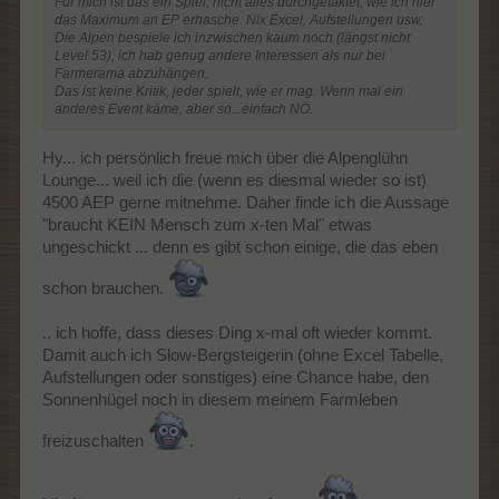
Für mich ist das ein Spiel, nicht alles durchgetaktet, wie ich hier
das Maximum an EP erhasche. Nix Excel, Aufstellungen usw.
Die Alpen bespiele ich inzwischen kaum noch (längst nicht
Level 53), ich hab genug andere Interessen als nur bei
Farmerama abzuhängen.
Das ist keine Kritik, jeder spielt, wie er mag. Wenn mal ein
anderes Event käme, aber so...einfach NÖ.
Hy... ich persönlich freue mich über die Alpenglühn
Lounge... weil ich die (wenn es diesmal wieder so ist)
4500 AEP gerne mitnehme. Daher finde ich die Aussage
"braucht KEIN Mensch zum x-ten Mal" etwas
ungeschickt ... denn es gibt schon einige, die das eben
schon brauchen.
.. ich hoffe, dass dieses Ding x-mal oft wieder kommt.
Damit auch ich Slow-Bergsteigerin (ohne Excel Tabelle,
Aufstellungen oder sonstiges) eine Chance habe, den
Sonnenhügel noch in diesem meinem Farmleben
freizuschalten
.