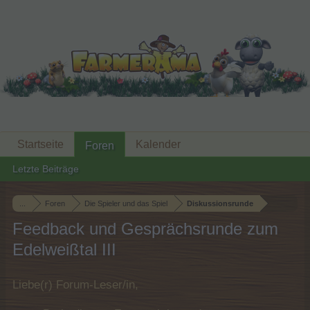
Startseite
Kalender
Foren
Letzte Beiträge
...
Foren
Die Spieler und das Spiel
Diskussionsrunde
Feedback und Gesprächsrunde zum
Edelweißtal III
Liebe(r) Forum-Leser/in,