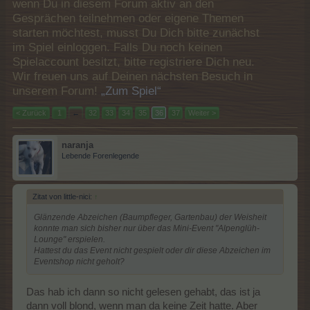
wenn Du in diesem Forum aktiv an den
Gesprächen teilnehmen oder eigene Themen
starten möchtest, musst Du Dich bitte zunächst
im Spiel einloggen. Falls Du noch keinen
Spielaccount besitzt, bitte registriere Dich neu.
Wir freuen uns auf Deinen nächsten Besuch in
unserem Forum!
„Zum Spiel“
< Zurück
1
←
32
33
34
35
36
37
Weiter >
naranja
Lebende Forenlegende
Zitat von little-nici:
↑
Glänzende Abzeichen (Baumpfleger, Gartenbau) der Weisheit
konnte man sich bisher nur über das Mini-Event "Alpenglüh-
Lounge" erspielen.
Hattest du das Event nicht gespielt oder dir diese Abzeichen im
Eventshop nicht geholt?
Das hab ich dann so nicht gelesen gehabt, das ist ja
dann voll blond, wenn man da keine Zeit hatte. Aber