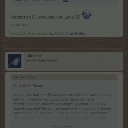
Herzlichen Glückwunsch zu Level 50
27 Juli 2026
-biene1234-
,
Kloeppelschuh
und
Idefix7171
gefällt dies.
little-nici
Lebende Forenlegende
Zitat von zudick:
↑
Hallo in die Runde,
ich brauche mal euer Schwarmwissen. Wie oder was kann man
tun, damit man bei den Alpengärten etwas schneller
vorankommt? Ich finde es sehr langweilig jeden Tag nur ein
paar Bäume und Pflanzen zu ernten und die geforderte Menge
abzugeben. Bin zur Zeit in Level 32 und habe ausgerechnet,
dass ich noch ca 7 Monate benötige um endlich Level 33 zu
erreichen. So macht das echt keinen Spaß.
Click to expand...
Vielleicht hat ja jemand Tipps.