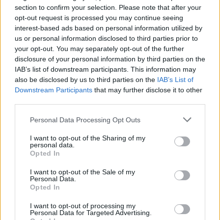
"Endspurt" beginnt. Es wird ja noch einige Erweiterungen
section to confirm your selection. Please note that after your
dort geben. Gibt es doch noch einige Flächen und
opt-out request is processed you may continue seeing
Gebäude die auf uns warten. Ich bin auch in Lev 49 und
interest-based ads based on personal information utilized by
bin schon gespannt was BP sich einfallen lässt um uns
us or personal information disclosed to third parties prior to
bei der Stange zu halten.
your opt-out. You may separately opt-out of the further
lg und schönes WE
disclosure of your personal information by third parties on the
Ritchy
IAB’s list of downstream participants. This information may
17 Juli 2026
also be disclosed by us to third parties on the
IAB’s List of
Downstream Participants
that may further disclose it to other
Kloeppelschuh
und
Budgee157
gefällt dies.
third parties.
Personal Data Processing Opt Outs
Budgee157
I want to opt-out of the Sharing of my
Aktiver Autor
personal data.
Opted In
Zitat von RitchyHunter:
↑
I want to opt-out of the Sale of my
Personal Data.
Glückwunsch zum Lev 49. Wenn du schon soweit gekommen
Opted In
bist, glaube ich nicht dass bei dir schon der "Endspurt" beginnt.
Es wird ja noch einige Erweiterungen dort geben. Gibt es doch
noch einige Flächen und Gebäude die auf uns warten. Ich bin
I want to opt-out of processing my
Personal Data for Targeted Advertising.
auch in Lev 49 und bin schon gespannt was BP sich einfallen