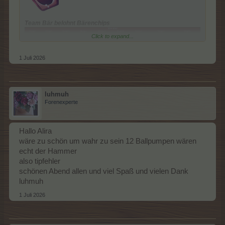
Team Bär belohnt Bärenchips
Click to expand...
1 Juli 2026
Ebenso bei den anderen beiden Teams, auch hier zufällig 1
Ballpumpe
luhmuh
Forenexperte
Hallo Alira
wäre zu schön um wahr zu sein 12 Ballpumpen wären
Team Bunny belohnt Strikers Chips
echt der Hammer
also tipfehler
schönen Abend allen und viel Spaß und vielen Dank
luhmuh
(bei uns in Stufe 8: 4 x Ballpumpe (Chance: 11%))
1 Juli 2026