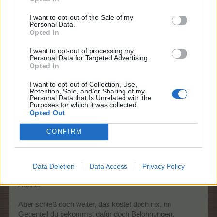
der Wolkenreihe auf der linken Seite auch so sein wird.
I want to opt-out of the Sale of my
Personal Data.
1 Juli 2026
Opted In
I want to opt-out of processing my
Personal Data for Targeted Advertising.
Alira1982
Opted In
Lebende Forenlegende
I want to opt-out of Collection, Use,
Retention, Sale, and/or Sharing of my
Personal Data that Is Unrelated with the
Zitat von schätzchen1:
↑
Purposes for which it was collected.
Opted Out
danke für deine schnelle antwort, dann weiß ich jetzt bescheid,
und brauche nicht mehr weiter schießen, dann lohnt es sich
nicht für mich, wünsche dir noch einen schönen abend und
CONFIRM
danke wie immer für deine mühe
Data Deletion
Data Access
Privacy Policy
Gern geschehen
und dir auch noch einen schönen
Abend.
Aber schieß doch weiter, das kostet doch nix, im
Gegenteil du bekommst dafür doch Belohnungen,