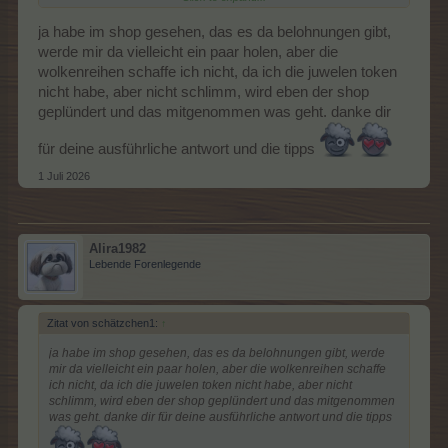
Sterntaler.
Hast du dir schon einmal den Shop angeschaut?
ja habe im shop gesehen, das es da belohnungen gibt,
Da gibt es Neon-Upgrades für Ställe und Werkstuben, wie auch
Sonderställe, wie z.B. Breitgrins-Versteck, Cuca-Häuschen,
werde mir da vielleicht ein paar holen, aber die
Möwennest, Regenbogenforelle, ...
wolkenreihen schaffe ich nicht, da ich die juwelen token
nicht habe, aber nicht schlimm, wird eben der shop
Also ich habe auf ein paar Testfarmen das Startfeld (Abgabe 11
geplündert und das mitgenommen was geht. danke dir
x Schaf) freigeschaltet
und hole mir da jetzt immer alle 23 Std. den Fan-Artikel. Je
nachdem wie viele ich da ansammle,
für deine ausführliche antwort und die tipps
werden die "verschossen" und ein paar Belohnungen im Shop
1 Juli 2026
geholt. Ich denke das lohnt sich schon.
Hast du dir denn die Wolkenreihe auf der rechten Seite holen
können? 2 Juwelen-Token sind erforderlich.
Alira1982
Für die Wolkenreihe auf der linken Seite, da kommt das Event ja
Lebende Forenlegende
erst noch, da werden es wohl 2 Fisch-Token sein.
Medaillen braucht man 95 + 45 - vielleicht schaffst du das ja
noch - Das Event läuft immerhin noch bis zum 20.07.2026 -
Zitat von schätzchen1:
↑
10:00 Uhr.
ja habe im shop gesehen, das es da belohnungen gibt, werde
mir da vielleicht ein paar holen, aber die wolkenreihen schaffe
ich nicht, da ich die juwelen token nicht habe, aber nicht
schlimm, wird eben der shop geplündert und das mitgenommen
was geht. danke dir für deine ausführliche antwort und die tipps