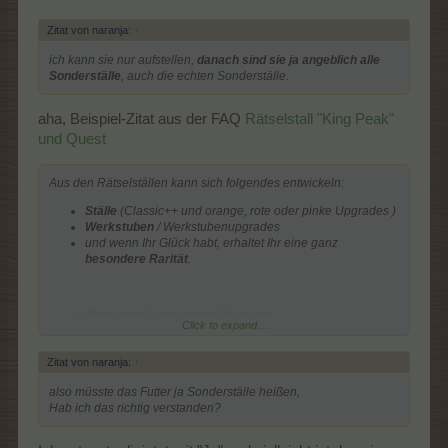
Zitat von naranja:
↑
ich kann sie nur aufstellen,
danach sind sie ja angeblich alle
Sonderställe
, auch die echten Sonderställe.
aha, Beispiel-Zitat aus der FAQ
Rätselstall "King Peak"
und Quest
Aus den Rätselställen kann sich folgendes entwickeln:
Ställe
(Classic++ und orange, rote oder pinke Upgrades )
Werkstuben
/ Werkstubenupgrades
und wenn Ihr Glück habt, erhaltet Ihr eine ganz
besondere Rarität
.
Muntjakstall zum letzten Mal dabei
Click to expand...
Rotwangenschildkröten-Gehege I: Gelb zum letzten Mal
dabei
Zitat von naranja:
↑
Rotwangenschildkröten-Gehege II: Orange zum letzten
Mal dabei
also müsste das Futter ja Sonderställe heißen,
Hermelinbau
Hab ich das richtig verstanden?
Pelikannest I: Gelb
Pelikannest II: Orange
Wiedehopf-Nest