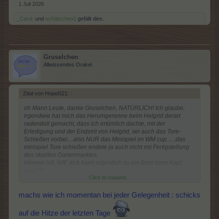
1 Juli 2026
_Carol.
und
schätzchen1
gefällt dies.
Gruselchen
Allwissendes Orakel
Zitat von Hopel321:
↑
oh Mann Leute, danke Gruselchen, NATÜRLICH! Ich glaube,
irgendwie hat mich das Herumgerenne beim Helgrid derart
radendoll gemacht, dass ich irrtümlich dachte, mit der
Erledigung und der Endzeit von Helgrid, sei auch das Tore-
Schießen vorbei....also NUR das Minispiel im WM cup......das
minispiel Tore schießen endete ja auch nicht mit Fertigstellung
des skurilen Gartenmarktes
Himmel hilf, WIE dick kann eigentlich so ein Brett vorm Kopf
sein???
Click to expand...
über sich selbst den Kopf schütteldes hopel
machs wie ich momentan bei jeder Gelegenheit : schicks
auf die Hitze der letzten Tage