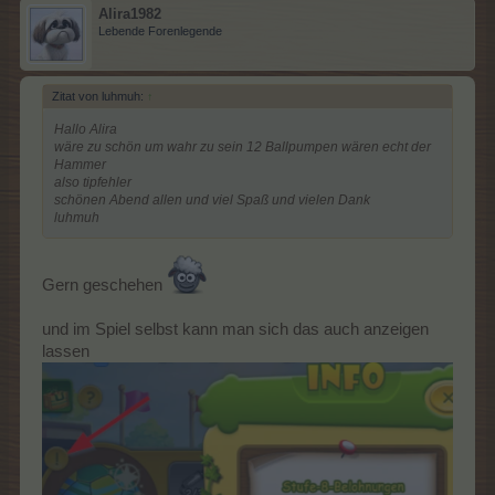
Alira1982
Lebende Forenlegende
Team Borsty belohnt Borsty Chips
Zitat von luhmuh:
↑
Hallo Alira
wäre zu schön um wahr zu sein 12 Ballpumpen wären echt der
Hammer
(bei uns in Stufe 8: 12 x Ballpumpe (Chance: mittel))
also tipfehler
schönen Abend allen und viel Spaß und vielen Dank
Quelle
#1
luhmuh
Gern geschehen
und im Spiel selbst kann man sich das auch anzeigen
lassen