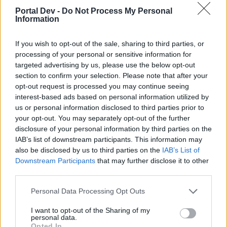
Portal Dev -
Do Not Process My Personal
_Carol.
gefällt dies.
Information
If you wish to opt-out of the sale, sharing to third parties, or
schätzchen1
processing of your personal or sensitive information for
Kenner der Foren
targeted advertising by us, please use the below opt-out
section to confirm your selection. Please note that after your
opt-out request is processed you may continue seeing
Zitat von Alira1982:
↑
interest-based ads based on personal information utilized by
us or personal information disclosed to third parties prior to
Guten Abend
your opt-out. You may separately opt-out of the further
disclosure of your personal information by third parties on the
IAB’s list of downstream participants. This information may
also be disclosed by us to third parties on the
IAB’s List of
Downstream Participants
that may further disclose it to other
third parties.
Click to expand...
Personal Data Processing Opt Outs
danke für deine schnelle antwort, dann weiß ich jetzt
Also für die Wolkenreihe auf der
bescheid, und brauche nicht mehr weiter schießen, dann
rechten Seite, musste ich 2 Felder freischalten
I want to opt-out of the Sharing of my
lohnt es sich nicht für mich, wünsche dir noch einen
personal data.
schönen abend und danke wie immer für deine mühe
und ich gehe anhand der Abbildung davon aus, dass es es bei
Opted In