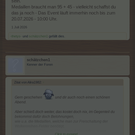
sein.
Medaillen braucht man 95 + 45 - vielleicht schaffst du
das ja noch - Das Event läuft immerhin noch bis zum
20.07.2026 - 10:00 Uhr.
1 Juli 2026
-thetys-
und
schätzchen1
gefällt dies.
schätzchen1
Kenner der Foren
Zitat von Alira1982:
↑
Gern geschehen
und dir auch noch einen schönen
Abend.
Aber schieß doch weiter, das kostet doch nix, im Gegenteil du
bekommst dafür doch Belohnungen,
wie u.a. die Medaillen, welche man zur Freischaltung der
Wolkenreihen-Felder benötigt,
wie aber auch Chips (für Grunditem & Upgrades), sowie
Click to expand...