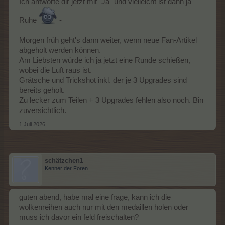
Ich antworte dir jetzt mit "Ja" und vielleicht ist dann ja
Mufflonstall I: Gelb
Mufflonstall II: Orange
Ruhe
-
Falltürspinnen-Nest
Streifenhörnchen-Stall I: Gelb
Streifenhörnchen-Stall II: Orange
Morgen früh geht's dann weiter, wenn neue Fan-Artikel
abgeholt werden können.
Am Liebsten würde ich ja jetzt eine Runde schießen,
wobei die Luft raus ist.
Grätsche und Trickshot inkl. der je 3 Upgrades sind
bereits geholt.
Zu lecker zum Teilen + 3 Upgrades fehlen also noch. Bin
zuversichtlich.
1 Juli 2026
schätzchen1
Kenner der Foren
guten abend, habe mal eine frage, kann ich die
wolkenreihen auch nur mit den medaillen holen oder
muss ich davor ein feld freischalten?