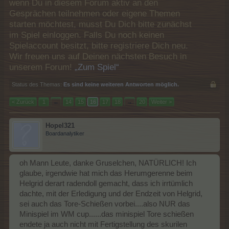
wenn Du in diesem Forum aktiv an den
Gesprächen teilnehmen oder eigene Themen
starten möchtest, musst Du Dich bitte zunächst
im Spiel einloggen. Falls Du noch keinen
Spielaccount besitzt, bitte registriere Dich neu.
Wir freuen uns auf Deinen nächsten Besuch in
unserem Forum!
„Zum Spiel“
Status des Themas:
Es sind keine weiteren Antworten möglich.
< Zurück
1
←
14
15
16
17
18
→
20
Weiter >
Hopel321
Boardanalytiker
oh Mann Leute, danke Gruselchen, NATÜRLICH! Ich
glaube, irgendwie hat mich das Herumgerenne beim
Helgrid derart radendoll gemacht, dass ich irrtümlich
dachte, mit der Erledigung und der Endzeit von Helgrid,
sei auch das Tore-Schießen vorbei....also NUR das
Minispiel im WM cup......das minispiel Tore schießen
endete ja auch nicht mit Fertigstellung des skurilen