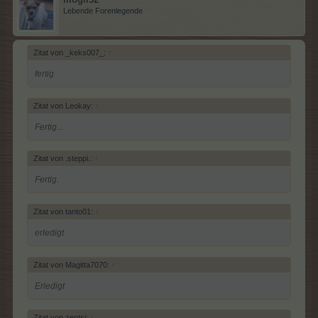
Lebende Forenlegende
Zitat von _keks007_:
↑
fertig
Zitat von Leokay:
↑
Fertig...
Zitat von .steppi.:
↑
Fertig.
Zitat von tanto01:
↑
erledigt
Zitat von Magitta7070:
↑
Erledigt
Zitat von zentsi:
↑