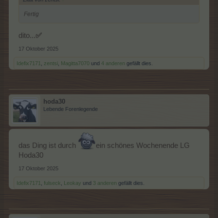
Fertig
dito...
✅
17 Oktober 2025
Idefix7171
,
zentsi
,
Magitta7070
und
4 anderen
gefällt dies.
hoda30
Lebende Forenlegende
das Ding ist durch
ein schönes Wochenende LG
Hoda30
17 Oktober 2025
Idefix7171
,
fulseck
,
Leokay
und
3 anderen
gefällt dies.