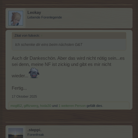
Leokay
Lebende Forenlegende
Zitat von fulseck:
↑
Ich schenke dir eins beim nächsten G&T
Auch dir Dankeschön. Aber das wird nicht nötig sein...es
sei denn, meine NF ist zickig und gibt es mir nicht
wieder...
Fertig...
17 Oktober 2025
mogli52
,
gifftzwerg
,
hoda30
und
1 weiteren Person
gefällt dies.
.steppi.
Forenfreak