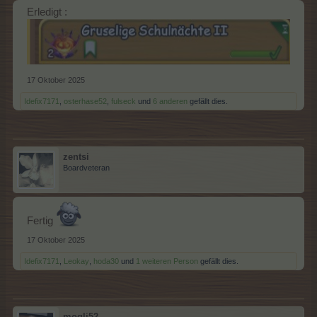
Erledigt :
17 Oktober 2025
Idefix7171
,
osterhase52
,
fulseck
und
6 anderen
gefällt dies.
zentsi
Boardveteran
Fertig
17 Oktober 2025
Idefix7171
,
Leokay
,
hoda30
und
1 weiteren Person
gefällt dies.
mogli52