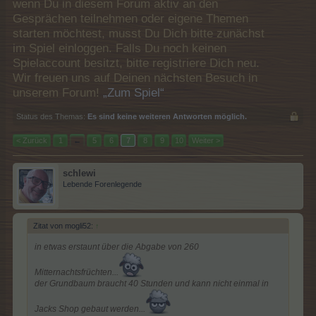
wenn Du in diesem Forum aktiv an den
Gesprächen teilnehmen oder eigene Themen
starten möchtest, musst Du Dich bitte zunächst
im Spiel einloggen. Falls Du noch keinen
Spielaccount besitzt, bitte registriere Dich neu.
Wir freuen uns auf Deinen nächsten Besuch in
unserem Forum!
„Zum Spiel“
Status des Themas:
Es sind keine weiteren Antworten möglich.
< Zurück
1
←
5
6
7
8
9
10
Weiter >
schlewi
Lebende Forenlegende
Zitat von mogli52:
↑
in etwas erstaunt über die Abgabe von 260
Mitternachtsfrüchten...
der Grundbaum braucht 40 Stunden und kann nicht einmal in
Jacks Shop gebaut werden...