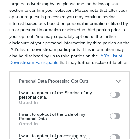
targeted advertising by us, please use the below opt-out
Zitat von Leokay:
↑
section to confirm your selection. Please note that after your
opt-out request is processed you may continue seeing
Das ist nett von dir, aber ich hab das Item an meine Nebenfarm
getauscht und die ist dazu verpflichtet, mir das wiederzugeben...
interest-based ads based on personal information utilized by
us or personal information disclosed to third parties prior to
your opt-out. You may separately opt-out of the further
disclosure of your personal information by third parties on the
IAB’s list of downstream participants. This information may
ok
- so, noch 23 Minuten und dann kann es
also be disclosed by us to third parties on the
IAB’s List of
Downstream Participants
that may further disclose it to other
losgehen
third parties.
17 Oktober 2025
Personal Data Processing Opt Outs
hoda30
und
Leokay
gefällt dies.
I want to opt-out of the Sharing of my
personal data.
Opted In
fulseck
Lebende Forenlegende
I want to opt-out of the Sale of my
Personal Data.
Opted In
Zitat von Leokay:
↑
I want to opt-out of processing my
Ich hab alles, was gebraucht wird, in der Scheune...Was ich