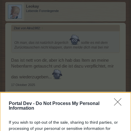
Leokay
Lebende Forenlegende
Zitat von Alira1982:
↑
Oh man, das ist natürlich ärgerlich
sollte es mit dem
Zurücktauschen nicht klappen, dann melde dich mal bei mir
Das ist nett von dir, aber ich hab das Item an meine
Nebenfarm getauscht und die ist dazu verpflichtet, mir
das wiederzugeben...
17 Oktober 2025
mona175
,
schlewi
,
Wildbeere
und
3 anderen
gefällt dies.
Portal Dev -
Do Not Process My Personal
Information
Alira1982
Lebende Forenlegende
If you wish to opt-out of the sale, sharing to third parties, or
processing of your personal or sensitive information for