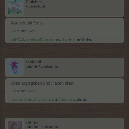
Gittichen
Forenhalbgott
Auch damit fertig
17 Oktober 2025
Idefix7171
,
osterhase52
,
fulseck
und
4 anderen
gefällt dies.
schlomil
Lebende Forenlegende
Alles abgegeben und Haken dran.
17 Oktober 2025
.cvzbaer.
,
Sabberline
,
fulseck
und
2 anderen
gefällt dies.
-.erna.-
Lebende Forenlegende