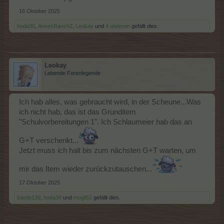
16 Oktober 2025
hoda30
,
AnnesRanch2
,
Leokay
und
4 anderen
gefällt dies.
Leokay
Lebende Forenlegende
Ich hab alles, was gebraucht wird, in der Scheune...Was
ich nicht hab, das ist das Grunditem
"Schulvorbereitungen 1". Ich Schlaumeier hab das an
G+T verschenkt...
Jetzt muss ich halt bis zum nächsten G+T warten, um
mir das Item wieder zurückzutauschen...
17 Oktober 2025
bastie130
,
hoda30
und
mogli52
gefällt dies.