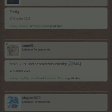
Fertig.
17 Oktober 2025
Leokay
,
hoda30
und
Magitta7070
gefällt dies.
tanto01
Lebende Forenlegende
Moin, kurz und schmerzlos erledigt.
17 Oktober 2025
Leokay
,
mogli52
,
hoda30
und
1 weiteren Person
gefällt dies.
Magitta7070
Lebende Forenlegende