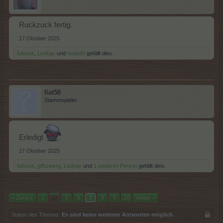
Ruckzuck fertig.
17 Oktober 2025
fulseck
,
Leokay
und
hoda30
gefällt dies.
fiat58
Stammspieler
Erledigt
17 Oktober 2025
fulseck
,
gifftzwerg
,
Leokay
und
1 weiteren Person
gefällt dies.
< Zurück
1
←
5
6
7
8
9
10
Weiter >
Status des Themas:
Es sind keine weiteren Antworten möglich.