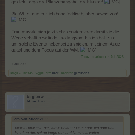
geklickt, ergo nix Pflanzenabgabe, nix Klunker!
2te WL ist nun mir, ich habe feddisch, aber sowas von!
Frau musste sich jetzt sehr konsternieren damit sie die
Wege schafft bzw findet, so langsam bin ich halt zu alt
um solche Events nebenbei zu spielen, mit einem Auge
quasi und dem Focus auf der WM.
Zuletzt bearbeitet:
4 Juli 2026
4 Juli 2026
mogli52
,
hels45
,
SiggisFarm
und
5 anderen
gefällt dies.
birgitnrw
Aktiver Autor
Zitat von -Stoner-27-:
↑
Vielen Dank little-nici, diese beiden Kisten habe ich abgeholt.
Ich eiere dort schon lange rum und kam nicht weiter,