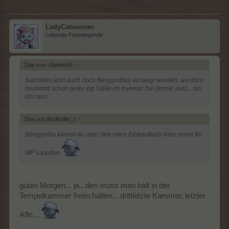
LadyCatwoman
Lebende Forenlegende
Zitat von -Sabine66-:
↑
Nachdem jetzt auch noch Berggorillas verlangt werden, wo doch
bestimmt schon jeder zig Ställe im Inventar hat (Ironie aus)... bin
ich raus.
Zitat von Brüllkäfer_I:
↑
Berggorilla kannst du über den roten Einkaufkorb links unten für
MP´s kaufen.
guten Morgen... ja.. den muss man halt in der
Tempelkammer freischalten... drittletzte Kammer, letzter
Affe...