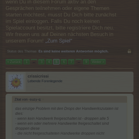
wenn Du in diesem Forum aktiv an den
Gesprächen teilnehmen oder eigene Themen
starten möchtest, musst Du Dich bitte zunächst
im Spiel einloggen. Falls Du noch keinen
Spielaccount besitzt, bitte registriere Dich neu.
Wir freuen uns auf Deinen nächsten Besuch in
unserem Forum!
„Zum Spiel“
Status des Themas:
Es sind keine weiteren Antworten möglich.
< Zurück
1
←
3
4
5
6
7
→
9
Weiter >
crissicrissi
Lebende Forenlegende
Zitat von -suzy-q:
↑
das einzige Problem mit den Drops der Handwerkszutaten ist
dies:
- wenn kein Handwerk freigeschaltet ist - droppen alle 5
- wenn ein oder mehrere Handwerke freigeschaltet sind
droppen diese
- die nicht freigeschalteten Handwerke droppen nicht