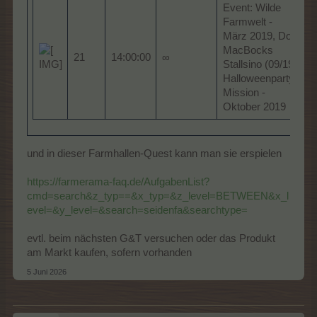
Event: Wilde
Farmwelt -
März 2019, Doc
MacBocks
21
14:00:00
∞
?
Stallsino (09/19)
Halloweenparty-
Mission -
Oktober 2019
und in dieser Farmhallen-Quest kann man sie erspielen
https://farmerama-faq.de/AufgabenList?
cmd=search&z_typ==&x_typ=&z_level=BETWEEN&x_l
evel=&y_level=&search=seidenfa&searchtype=
evtl. beim nächsten G&T versuchen oder das Produkt
am Markt kaufen, sofern vorhanden
5 Juni 2026