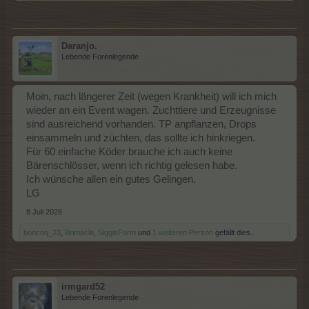
Daranjo.
Lebende Forenlegende
Moin, nach längerer Zeit (wegen Krankheit) will ich mich
wieder an ein Event wagen. Zuchttiere und Erzeugnisse
sind ausreichend vorhanden. TP anpflanzen, Drops
einsammeln und züchten, das sollte ich hinkriegen.
Für 60 einfache Köder brauche ich auch keine
Bärenschlösser, wenn ich richtig gelesen habe.
Ich wünsche allen ein gutes Gelingen.
LG
8 Juli 2026
boncoq_23
,
Brimacla
,
SiggisFarm
und
1 weiteren Person
gefällt dies.
irmgard52
Lebende Forenlegende