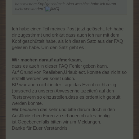
Und sollte mir hier irgendetwas nicht gefallen, sollte es möglich
hast mit dem Kopf geschüttelt. Also was bitte habe ich daran
sein, dies auch zu kommunizieren... ohne das sich hier
nicht verstanden?
irgendjemand angegriffen fühlt und es einem nachträgt. Hier hat
sich einiges verändert und nicht nur die Anzahl der
Moderatoren.
Ich habe einen Teil meines Post jetzt gelöscht. Ich habe
Dadurch das ich das jetzt hier schreibe, mache ich mich bei
dir zugestimmt und erklärt dass auch ich nur mit dem
etlichen unbeliebt. Aber damit kann ich leben. Mich ärgert hier
einfach vieles, gerade weil ich noch sehr gern Farmerama
Kopf geschüttelt habe, als ich diesen Satz aus der FAQ
spiele und Forum und Spiel für mich eine Einheit bilden. Das
gelesen habe. Um den Satz geht es :
war schon immer so und wird es auch immer bleiben bis ich das
Spiel an den Nagel hänge.
Wir machen darauf aufmerksam
,
Edit: Ich weiß, dass es vielen Spielern wie mir geht.
dass es auch in dieser FAQ Fehler geben kann.
Auf Grund von Realleben,Urlaub ect. konnte das nicht so
erstellt werden wir sonst üblich.
BP war auch nicht in der Lage das Event rechtzeitig
(passend zu unseren Anwesenheitszeiten) auf den
Testservern so einzustellen,dass es ordentlich geprüft
werden konnte.
Wir bedauern das sehr und bitte darum doch in den
Ausländischen Foren zu schauen ob alles richtig
ist.Gegebenenfalls bitten wir um Meldungen.
Danke für Euer Verständnis