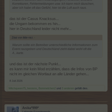
Korrekturen, Fehlermeldungen usw. Ich kann mich täuschen,
aber ich habe oft das Gefühl, hier ist die Luft auch raus.
das ist der Casus Knacksus...
die Ungarn bekommen es hin...
hier in Deutschland leider nicht mehr...
Zitat von little-nici:
↑
Warum sollte ein Betreiber unterschiedliche Informationen zum
Event rausgeben und Deutschland zieht dabei wohl oft die
A...karte.
und das ist der nächste Punkt...
es kann mir kein Mod erzählen, dass die Infos von BP
nicht im gleichen Wortlaut an alle Länder gehen...
8 Juli 2026
Witchqueen75
,
bestens
,
Bommelchen2
und
3 anderen
gefällt dies.
Anika*999*
Lebende Forenlegende