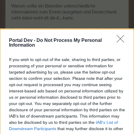
Warum sollte ein Betreiber unterschiedliche
Informationen zum Event rausgeben und Deutschland
zieht dabei wohl oft die A...karte.
Das wissen wir seit 16 Jahren, dass dieser Mod-Job
ehrenamtlich ist und alle ein Privatleben haben. Der
Portal Dev -
Do Not Process My Personal
ständige Hinweis darauf macht es aber auch nicht
Information
besser.
Das Problem ist viel mehr, dass die Anzahl der
If you wish to opt-out of the sale, sharing to third parties, or
Moderatoren stark abgenommen hat. Nachschub weit
processing of your personal or sensitive information for
und breit nicht in Sicht.
Wir sind von der Anzahl der Moderatoren in den letzten
targeted advertising by us, please use the below opt-out
Jahren verwöhnt worden.
section to confirm your selection. Please note that after your
Ungarn arbeitet derzeit mit nur 2 oder 3 Moderatoren und
opt-out request is processed you may continue seeing
trotzdem kommen dort Ankündigungen, Hinweise,
interest-based ads based on personal information utilized by
zeitnahe Korrekturen, Fehlermeldungen usw. Ich kann
us or personal information disclosed to third parties prior to
mich täuschen, aber ich habe oft das Gefühl, hier ist die
your opt-out. You may separately opt-out of the further
Luft auch raus.
disclosure of your personal information by third parties on the
IAB’s list of downstream participants. This information may
In der Event-FAQ fehlen oft Informationen, die einige
also be disclosed by us to third parties on the
IAB’s List of
Spieler u.a. auch ich, aus dem Ausland hierher holen.
Downstream Participants
that may further disclose it to other
Diese bekommt Detschland nicht?