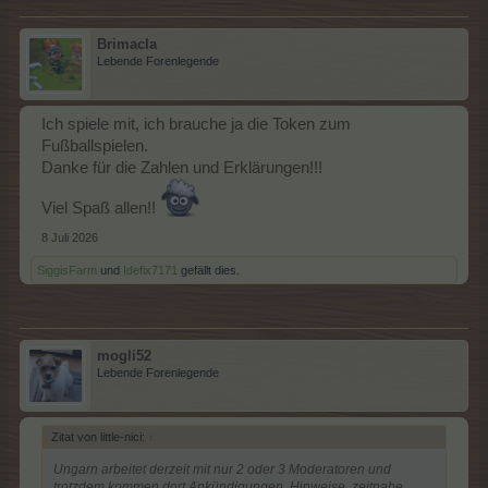
Brimacla
Lebende Forenlegende
Ich spiele mit, ich brauche ja die Token zum
Fußballspielen.
Danke für die Zahlen und Erklärungen!!!
Viel Spaß allen!!
8 Juli 2026
SiggisFarm
und
Idefix7171
gefällt dies.
mogli52
Lebende Forenlegende
Zitat von little-nici:
↑
Ungarn arbeitet derzeit mit nur 2 oder 3 Moderatoren und
trotzdem kommen dort Ankündigungen, Hinweise, zeitnahe