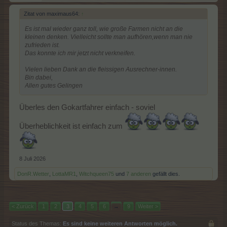
Zitat von maximaus64:
↑
Es ist mal wieder ganz toll, wie große Farmen nicht an die
kleinen denken. Vielleicht sollte man aufhören,wenn man nie
zufrieden ist.
Das konnte ich mir jetzt nicht verkneifen.
Vielen lieben Dank an die fleissigen Ausrechner-innen.
Bin dabei,
Allen gutes Gelingen
Überles den Gokartfahrer einfach - soviel
Überheblichkeit ist einfach zum
8 Juli 2026
DonR.Wetter
,
LottaMR1
,
Witchqueen75
und
7 anderen
gefällt dies.
< Zurück
1
2
3
4
5
6
→
9
Weiter >
Status des Themas:
Es sind keine weiteren Antworten möglich.