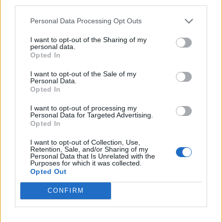
third parties.
Das deutsche Farmerama-Forum ist nach wie vor eins
der aktivsten und meist besuchten, wenn man sich im
Personal Data Processing Opt Outs
Ausland umschaut. Dieses dicht zu machen, wäre für
dieses Spiel ganz sicher nicht von Vorteil.
I want to opt-out of the Sharing of my
personal data.
Opted In
Vllt. muss man sich neu aufstellen, was der
Aufgabenbereich betrifft. Oder muss Richtung BP
I want to opt-out of the Sale of my
kommunizieren, dass man mit der Anzahl der
Personal Data.
Moderatoren hier nicht mehr zurecht kommt. Man keine
Opted In
Zeit mehr findet, OA, FAQ und auch die vorhandenen
FAQ zu pflegen/ergänzen/korrigieren usw.
I want to opt-out of processing my
Personal Data for Targeted Advertising.
Bsp., seit gestern Mittag ist im Ausland eine Ankündigung
Opted In
zu lesen. Hier habe ich dazu noch nichts gefunden.
Wurde es wieder von BP nicht übermittelt oder wurde es
I want to opt-out of Collection, Use,
übersehen oder weiß der Geier, warum hier nichts zu
Retention, Sale, and/or Sharing of my
finden ist?
Personal Data that Is Unrelated with the
Purposes for which it was collected.
Opted Out
Und sollte mir hier irgendetwas nicht gefallen, sollte es
möglich sein, dies auch zu kommunizieren... ohne das
CONFIRM
sich hier irgendjemand angegriffen fühlt und es einem
nachträgt. Hier hat sich einiges verändert und nicht nur
die Anzahl der Moderatoren.