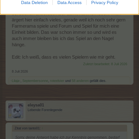
Data Deletion
Data Access
Privacy Policy
Dadurch das ich das jetzt hier schreibe, mache ich mich
bei etlichen unbeliebt. Aber damit kann ich leben. Mich
ärgert hier einfach vieles, gerade weil ich noch sehr gern
Farmerama spiele und Forum und Spiel für mich eine
Einheit bilden. Das war schon immer so und wird es
auch immer bleiben bis ich das Spiel an den Nagel
hänge.
Edit: Ich weiß, dass es vielen Spielern wie mir geht.
Zuletzt bearbeitet:
8 Juli 2026
8 Juli 2026
-Lilaja-
,
Septembersonne
,
roteelster
und
58 anderen
gefällt dies.
eleysa01
Lebende Forenlegende
Zitat von tanto01:
↑
Sorry, deine Antwort habe ich zur Kenntnis genommen, bedarf