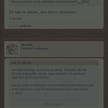
Das passt doch vorne und hinten nicht zusammen.
Da hast du glaube , was falsch verstanden.
8 Juli 2026
eleysa01
gefällt dies.
tanto01
Lebende Forenlegende
Zitat von little-nici:
↑
Ich habe überlegt, ob ich was zu dieser Thematik, die hier
gerade aufgegriffen wurde, etwas schreibe. Es gehört ja
eigentlich auch nicht hierher.
Warum sollte ein Betreiber unterschiedliche Informationen zum
Event rausgeben und Deutschland zieht dabei wohl oft die
A...karte.
Das wissen wir seit 16 Jahren, dass dieser Mod-Job
Click to expand...
ehrenamtlich ist und alle ein RL haben. Der ständige Hinweis