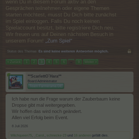
wenn Du in diesem Forum aktiv an den
Gesprächen teilnehmen oder eigene Themen
starten möchtest, musst Du Dich bitte zunächst
im Spiel einloggen. Falls Du noch keinen
Spielaccount besitzt, bitte registriere Dich neu.
Wir freuen uns auf Deinen nächsten Besuch in
unserem Forum!
„Zum Spiel“
Status des Themas:
Es sind keine weiteren Antworten möglich.
< Zurück
1
2
3
4
5
6
→
9
Weiter >
**ScarlettO`Hara**
Board Administrator
Team Farmerama DE
Ich habe nun die Frage warum der Zauberbaum keine
Dropse gibt mal weitergegeben.
Wir hoffen das wird noch geändert.
Allen viel Erfolg beim Event.
8 Juli 2026
Witchqueen75
,
_Carol.
,
schnecke-23
und
16 anderen
gefällt dies.