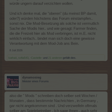
würde ungern darauf verzichten wollen.
Und ich denke mal, die "oberen" (du meinst BP damit,
oder?) würden höchstens das Forum einstampfen..
sonst nix. Die Mod-Besetzung als solche ist vermutlich
Sache der Modis hier.. und wie gesagt: Farmer finden,
die die Freizeit hier als Mod verbringen, ist m.E. nicht
wirklich einfach.. bindet man sich doch eine gewisse
Verantwortung mit dem Mod-Job ans Bein.
8 Juli 2026
kathaö
,
sofia543
,
-Castielle-
und
21 anderen
gefällt dies.
dynamosieg
Meister eines Forums
also die " Mods " schreiben doch selber seit Wochen /
Monaten , dass bestimmte Nachrichten , in Germany ,
gar nicht angekommen sind . Und verzweifeln oftmals
selber am Spielebetreiber . Ich sage Ihnen , auch sehr