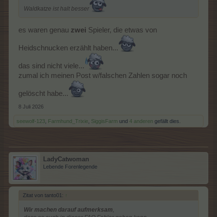
Waldkatze ist halt besser
es waren genau
zwei
Spieler, die etwas von
Heidschnucken erzählt haben...
das sind nicht viele...
zumal ich meinen Post w/falschen Zahlen sogar noch
gelöscht habe...
8 Juli 2026
seewolf-123
,
Farmhund_Trixie
,
SiggisFarm
und
4 anderen
gefällt dies.
LadyCatwoman
Lebende Forenlegende
Zitat von tanto01:
↑
Wir machen darauf aufmerksam
,