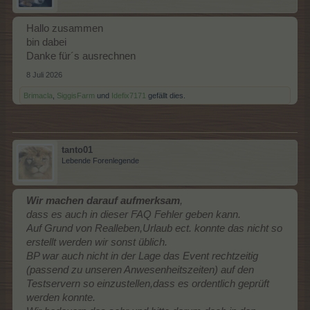
Hallo zusammen
bin dabei
Danke für´s ausrechnen
8 Juli 2026
Brimacla
,
SiggisFarm
und
Idefix7171
gefällt dies.
tanto01
Lebende Forenlegende
Wir machen darauf aufmerksam
,
dass es auch in dieser FAQ Fehler geben kann.
Auf Grund von Realleben,Urlaub ect. konnte das nicht so
erstellt werden wir sonst üblich.
BP war auch nicht in der Lage das Event rechtzeitig
(passend zu unseren Anwesenheitszeiten) auf den
Testservern so einzustellen,dass es ordentlich geprüft
werden konnte.