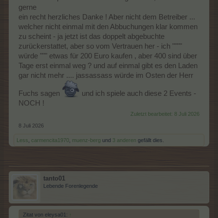
gerne
ein recht herzliches Danke ! Aber nicht dem Betreiber ...
welcher nicht einmal mit den Abbuchungen klar kommen
zu scheint - ja jetzt ist das doppelt abgebuchte
zurückerstattet, aber so vom Vertrauen her - ich """"
würde """ etwas für 200 Euro kaufen , aber 400 sind über
Tage erst einmal weg ? und auf einmal gibt es den Laden
gar nicht mehr .... jassassass würde im Osten der Herr
Fuchs sagen
und ich spiele auch diese 2 Events -
NOCH !
Zuletzt bearbeitet:
8 Juli 2026
8 Juli 2026
Less
,
carmencita1970
,
muenz-berg
und
3 anderen
gefällt dies.
tanto01
Lebende Forenlegende
Zitat von eleysa01:
↑