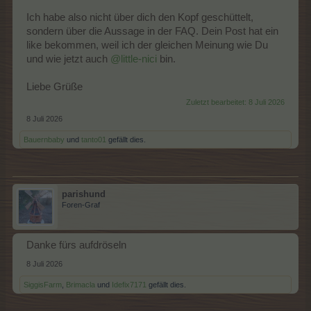
Ich habe also nicht über dich den Kopf geschüttelt,
sondern über die Aussage in der FAQ. Dein Post hat ein
like bekommen, weil ich der gleichen Meinung wie Du
und wie jetzt auch
@little-nici
bin.
Liebe Grüße
Zuletzt bearbeitet:
8 Juli 2026
8 Juli 2026
Bauernbaby
und
tanto01
gefällt dies.
parishund
Foren-Graf
Danke fürs aufdröseln
8 Juli 2026
SiggisFarm
,
Brimacla
und
Idefix7171
gefällt dies.