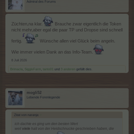
Admiral des Forums
Züchten,na klar.
Brauche zwar eigentlich die Token
nicht mehr,aber egal die paar TP und Dropse sind schnell
fertig.
Wünsche allen viel Glück beim angeln.
Wie immer vielen Dank an das Info-Team.
8 Juli 2026
Brimacla
,
SiggisFarm
,
tanto01
und
3 anderen
gefällt dies.
mogli52
Lebende Forenlegende
Zitat von naranja:
↑
ich dachte es ging um den besten Wert
weil
viele
halt von der Heidschnucke geschrieben haben, die