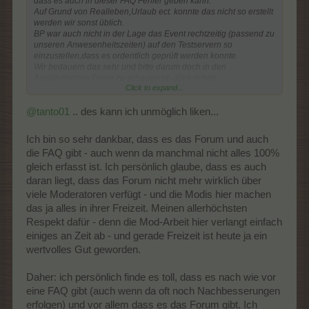
dass es auch in dieser FAQ Fehler geben kann.
Auf Grund von Realleben,Urlaub ect. konnte das nicht so erstellt
werden wir sonst üblich.
BP war auch nicht in der Lage das Event rechtzeitig (passend zu
unseren Anwesenheitszeiten) auf den Testservern so
einzustellen,dass es ordentlich geprüft werden konnte.
Wir bedauern das sehr und bitte darum doch in den
Ausländischen Foren zu schauen ob alles richtig
Click to expand...
ist.Gegebenenfalls bitten wir um Meldungen.
Danke für Euer Verständnis.
@tanto01
.. des kann ich unmöglich liken...
Wie armselig ist dieser neuerdings immer wieder kehrende
Hinweis, dass die User sich im ausländischen Forum
Ich bin so sehr dankbar, dass es das Forum und auch
informieren sollen?
die FAQ gibt - auch wenn da manchmal nicht alles 100%
Gibt es einen Lichtblick, dass es im deutsche Forum bald wieder
eine zufrieden stellende FAQ gibt. Sonst stellt sich doch ernsthaft
gleich erfasst ist. Ich persönlich glaube, dass es auch
die Frage, wozu noch ein deutsches Forum benötigt wird.
daran liegt, dass das Forum nicht mehr wirklich über
viele Moderatoren verfügt - und die Modis hier machen
das ja alles in ihrer Freizeit. Meinen allerhöchsten
Es geht nicht gegen euch Mods, aber vielleicht kann das mal
von den "Oberen" beantwortet werden, wenn ihr das weiter gebt.
Respekt dafür - denn die Mod-Arbeit hier verlangt einfach
einiges an Zeit ab - und gerade Freizeit ist heute ja ein
wertvolles Gut geworden.
Daher: ich persönlich finde es toll, dass es nach wie vor
eine FAQ gibt (auch wenn da oft noch Nachbesserungen
erfolgen) und vor allem dass es das Forum gibt. Ich