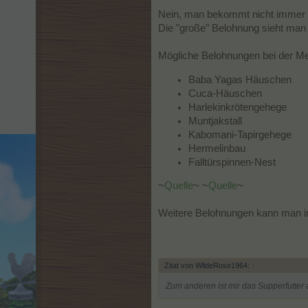
Nein, man bekommt nicht immer e
Die "große" Belohnung sieht man 
Mögliche Belohnungen bei der Mei
Baba Yagas Häuschen
Cuca-Häuschen
Harlekinkrötengehege
Muntjakstall
Kabomani-Tapirgehege
Hermelinbau
Falltürspinnen-Nest
~
Quelle
~ ~
Quelle
~
Weitere Belohnungen kann man in
Zitat von WildeRose1964:
↑
Zum anderen ist mir das Supperfutter 