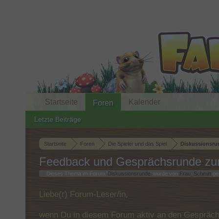
Startseite
Kalender
Foren
Letzte Beiträge
Startseite
Foren
Die Spieler und das Spiel
Diskussionsru
Feedback und Gesprächsrunde zum
Dieses Thema im Forum '
Diskussionsrunde
' wurde von
Frau_Schmitt
ges
Liebe(r) Forum-Leser/in,
wenn Du in diesem Forum aktiv an den Gespräche