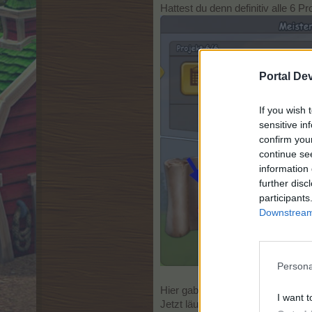
Hattest du denn definitiv alle 
Portal De
If you wish 
sensitive in
confirm you
continue se
information 
further disc
participants
Downstream 
Persona
Hier gab es z.B. als "große" Be
I want t
Jetzt läuft hier noch eine Restlau