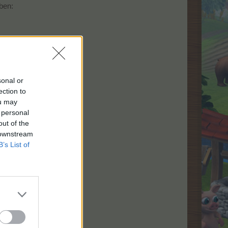
ben:
sonal or
ection to
ou may
 personal
out of the
 downstream
B’s List of
chlossen wurde