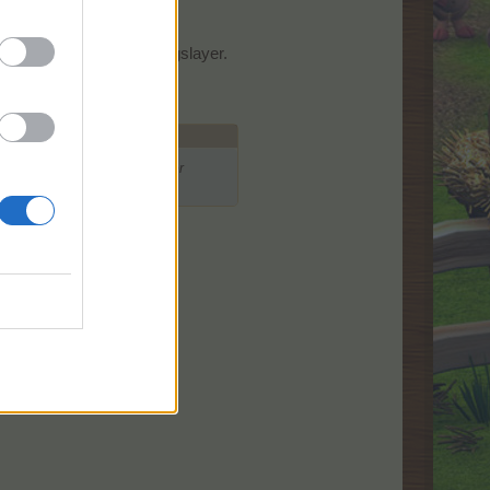
schien auch der Buchungslayer.
ucht wurde,
den. Ich sollte 35 Supperdünger