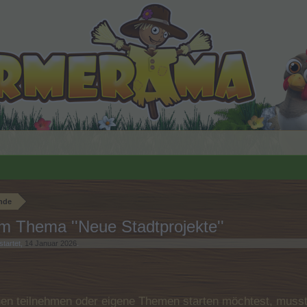
nde
 Thema ''Neue Stadtprojekte''
tartet,
14 Januar 2026
.
n teilnehmen oder eigene Themen starten möchtest, musst D