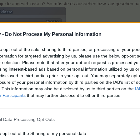
6 Projekte abgeschlossen? So müsste es aussehen bzw. ausgesehen ha
v -
Do Not Process My Personal Information
to opt-out of the sale, sharing to third parties, or processing of your per
formation for targeted advertising by us, please use the below opt-out s
r selection. Please note that after your opt-out request is processed y
eing interest-based ads based on personal information utilized by us or
disclosed to third parties prior to your opt-out. You may separately opt-
losure of your personal information by third parties on the IAB’s list of
. This information may also be disclosed by us to third parties on the
IA
Participants
that may further disclose it to other third parties.
alle 6 "Flächen" sind rot ausgefüllt
l Data Processing Opt Outs
lohnung am Ende 15 TG - Buchung erfolgte nachdem Projekt 6 abges
o opt-out of the Sharing of my personal data.
fzeit von 59:07:17 Std.