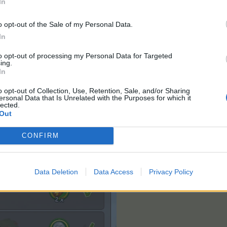
In
"Set" in der Meisterklasse starten
o opt-out of the Sale of my Personal Data.
rden die Belohnungen immer zeitnah/direkt gebucht und meistens er
 gewesen sein und du bist dir sicher, dass dir das Superfutter nicht geb
In
 oder TF und dort im entsprechenden Sammel-Thread nachfragen.
to opt-out of processing my Personal Data for Targeted
ing.
In
 Projekt hatte ich gestern erledigt. Auch die müssten ja heute gutgeschrieben wer
, jetzt habe 7606.
o opt-out of Collection, Use, Retention, Sale, and/or Sharing
ersonal Data that Is Unrelated with the Purposes for which it
lected.
Out
CONFIRM
Data Deletion
Data Access
Privacy Policy