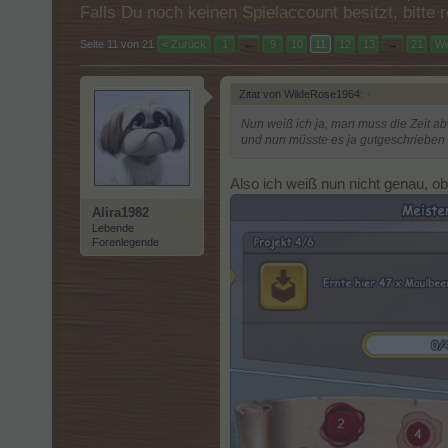
Falls Du noch keinen Spielaccount besitzt, bitt
Seite 11 von 21
< Zurück
1
←
9
10
11
12
13
→
21
We
Zitat von WildeRose1964:
↑
Nun weiß ich ja, man muss die Zeit ab
und nun müsste es ja gutgeschrieben
Also ich weiß nun nicht genau, ob
Alira1982
Lebende
Forenlegende