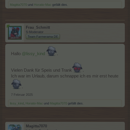
Magitta7070
und
Horatio-Mac
gefällt dies.
Frau_Schmitt
S-Moderator
Team Farmerama DE
Hallo
@lissy_kind
.
Vielen Dank für Speis und Trank
.
Ich war im Urlaub, darum schnappe ich es mir erst heute
.
7 Februar 2025
lissy_kind
,
Horatio-Mac
und
Magitta7070
gefällt dies.
Magitta7070