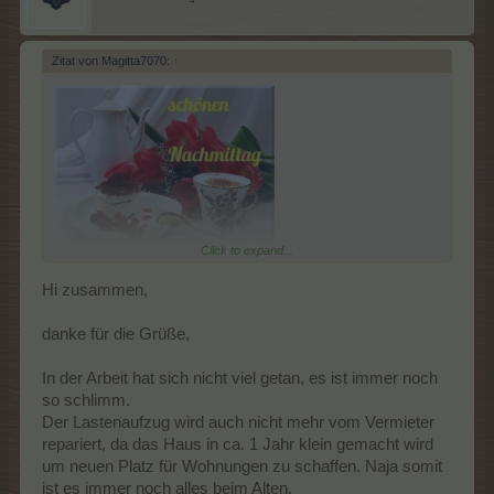
Zitat von Magitta7070:
↑
@Frau_Schmitt
u.
Click to expand...
Besucher
Hi zusammen,
Lasse noch liebe Grüße an
@Horatio-Mac
da und hoffe , das es
auf Arbeit etwas ruhiger geworden ist.
danke für die Grüße,
In der Arbeit hat sich nicht viel getan, es ist immer noch
so schlimm.
Lasst es euch schmecken
Der Lastenaufzug wird auch nicht mehr vom Vermieter
repariert, da das Haus in ca. 1 Jahr klein gemacht wird
um neuen Platz für Wohnungen zu schaffen. Naja somit
ist es immer noch alles beim Alten.