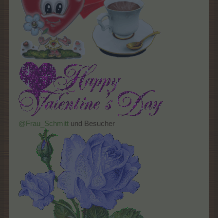
@Frau_Schmitt
und Besucher