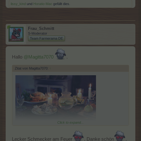
lissy_kind
und
Horatio-Mac
gefällt dies.
Frau_Schmitt
S-Moderator
Team Farmerama DE
Hallo
@Magitta7070
.
Zitat von Magitta7070:
↑
Click to expand...
Lecker Schmecker am Feuer
. Danke schön
.