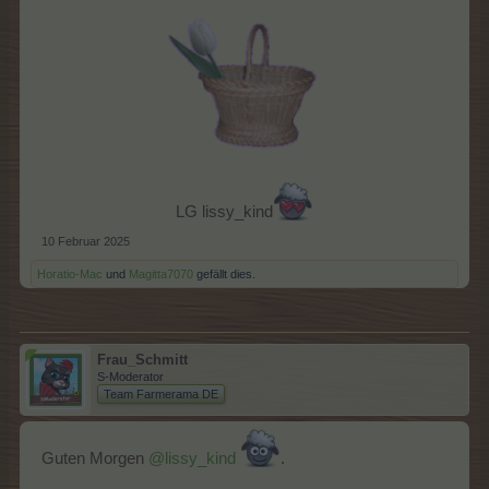
LG lissy_kind
10 Februar 2025
Horatio-Mac
und
Magitta7070
gefällt dies.
Frau_Schmitt
S-Moderator
Team Farmerama DE
Guten Morgen
@lissy_kind
.