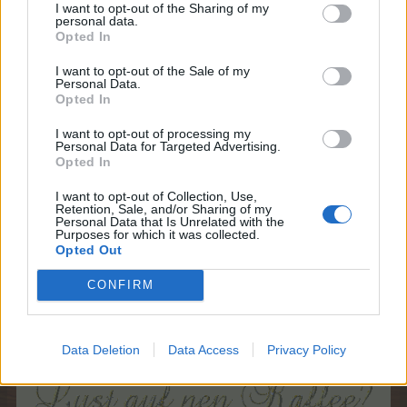
Horatio-Mac
,
Magitta7070
und
lissy_kind
gefällt dies.
I want to opt-out of the Sharing of my
personal data.
Opted In
I want to opt-out of the Sale of my
lissy_kind
Personal Data.
Lebende Forenlegende
Opted In
I want to opt-out of processing my
Personal Data for Targeted Advertising.
Opted In
I want to opt-out of Collection, Use,
Retention, Sale, and/or Sharing of my
Personal Data that Is Unrelated with the
Purposes for which it was collected.
Opted Out
CONFIRM
Data Deletion
Data Access
Privacy Policy