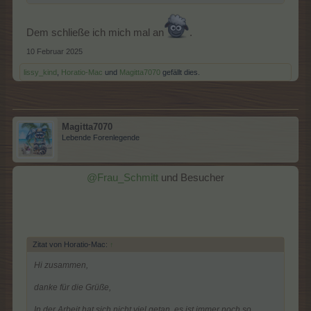
Dem schließe ich mich mal an
.
10 Februar 2025
lissy_kind
,
Horatio-Mac
und
Magitta7070
gefällt dies.
Magitta7070
Lebende Forenlegende
@Frau_Schmitt
und Besucher
Zitat von Horatio-Mac:
↑
Hi zusammen,
danke für die Grüße,
In der Arbeit hat sich nicht viel getan, es ist immer noch so