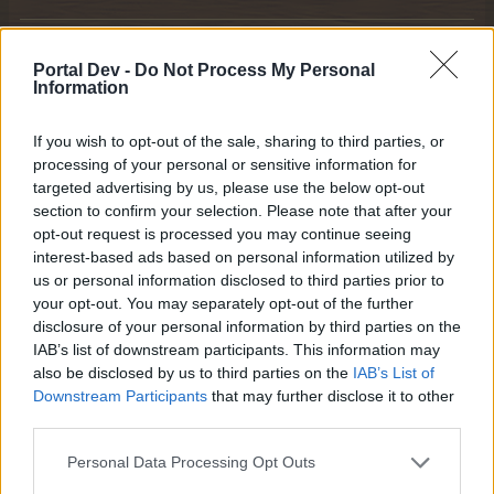
Frau_Schmitt
S-Moderator
Portal Dev -
Do Not Process My Personal
Team Farmerama DE
Information
If you wish to opt-out of the sale, sharing to third parties, or
Guten Abend ihr zwei
.
processing of your personal or sensitive information for
Hoffe ihr hattet einen schönen Sonntag, und zum Abend
targeted advertising by us, please use the below opt-out
schnappe ich mir ein Stück Kuchen
. Danke dafür
section to confirm your selection. Please note that after your
opt-out request is processed you may continue seeing
@Magitta7070
.
interest-based ads based on personal information utilized by
us or personal information disclosed to third parties prior to
your opt-out. You may separately opt-out of the further
Zitat von Horatio-Mac:
↑
disclosure of your personal information by third parties on the
Fazit: es hat sich nichts geändert.
IAB’s list of downstream participants. This information may
also be disclosed by us to third parties on the
IAB’s List of
Ach mensch, das ist aber auch alles andere als schön
Downstream Participants
that may further disclose it to other
third parties.
.
Personal Data Processing Opt Outs
9 Februar 2025