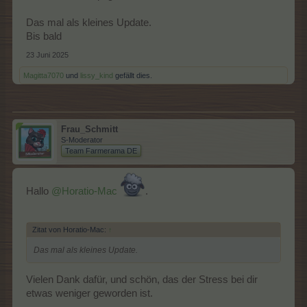
Das mal als kleines Update.
Bis bald
23 Juni 2025
Magitta7070
und
lissy_kind
gefällt dies.
Frau_Schmitt
S-Moderator
Team Farmerama DE
Hallo
@Horatio-Mac
.
Zitat von Horatio-Mac:
↑
Das mal als kleines Update.
Vielen Dank dafür, und schön, das der Stress bei dir
etwas weniger geworden ist.