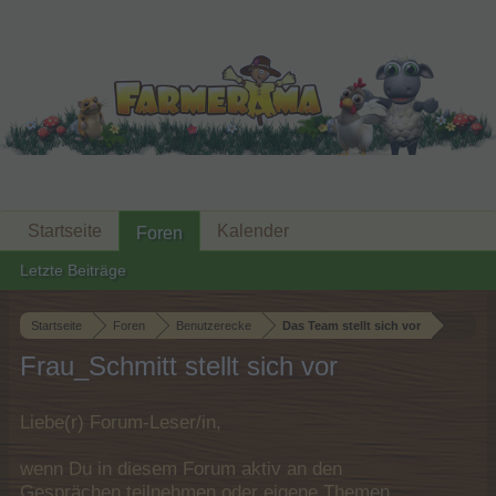
Startseite
Kalender
Foren
Letzte Beiträge
Startseite
Foren
Benutzerecke
Das Team stellt sich vor
Frau_Schmitt stellt sich vor
Liebe(r) Forum-Leser/in,
wenn Du in diesem Forum aktiv an den
Gesprächen teilnehmen oder eigene Themen