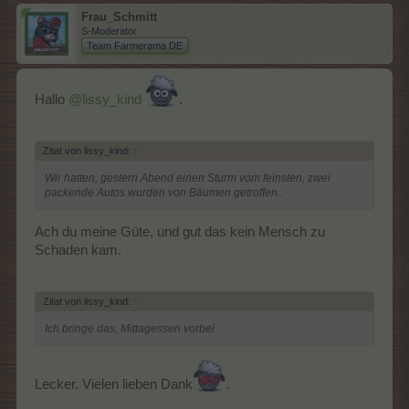
Frau_Schmitt
S-Moderator
Team Farmerama DE
Hallo
@lissy_kind
.
Zitat von lissy_kind:
↑
Wir hatten, gestern Abend einen Sturm vom feinsten, zwei
packende Autos wurden von Bäumen getroffen..
Ach du meine Güte, und gut das kein Mensch zu
Schaden kam.
Zitat von lissy_kind:
↑
Ich bringe das, Mittagessen vorbei
Lecker. Vielen lieben Dank
.