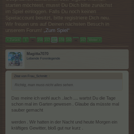
starten möchtest, musst Du Dich bitte zunächst
im Spiel einloggen. Falls Du noch keinen
Spielaccount besitzt, bitte registriere Dich neu.
Wir freuen uns auf Deinen nächsten Besuch in
unserem Forum!
„Zum Spiel“
< Zurück
1
←
156
157
158
159
160
→
167
Weiter >
Magitta7070
Lebende Forenlegende
Zitat von Frau_Schmitt:
↑
Richtig, man muss nicht alles sehen.
Das meine ich wohl auch ..lach .... wartst Du die Tage
schon mal im Garten gewesen . Glaube da müsste mal
sauber gemacht
werden . Wir hatten in der Nacht und heute Morgen ein
kräftiges Gewitter, bloß gut nur kurz .