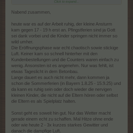
@Frau_Schmitt
u.
Click to expand...
Besucher
@Frau_Schmitt
u.Besucher
Nabend zusammen,
Liebe Grüße an
@Horatio-Mac
, hoffe die Kunden fippen bei der
heute war es auf der Arbeit ruhig, der kleine Ansturm
Hitze nicht aus
kam gegen 17 - 19 h erst an. Pfingstferien sind ja Gott
Danke auch an Konni für die vielen Köstlichkeiten .
sei dank vorbei und die Kinder springen nicht immer so
wild umher.
Die Eröffnungsphase war echt chaotisch sowie stickige
Luft. Keiner kam so schnell hinterher mit den
Kundenbestellungen und die Counters waren einfach zu
wenig. Ansonsten ist es angenehm. Nur was fehlt, ist
etwas Tageslicht in dem Betonbau.
Lange dauert es auch nicht mehr, dann kommen ja
schon die Sommerferien (in Bayern 1.8.25 - 15.9.25) und
da kann es ruhig sein oder doch wieder die nervigen
kleinen Kinder, die nicht auf die Eltern hören oder selbst
die Eltern es als Spielplatz halten.
Sonst geht es soweit hin gut. Nur das Wetter macht
gerade einem echt zu schaffen. Mal Hitze ohne ende
oder wie heute 2 - 3x kurzes starkes Gewitter und
danach die dampfige Luft.