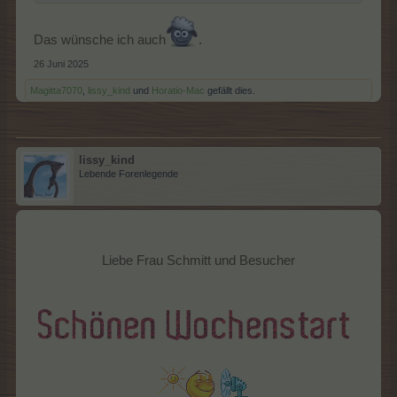
Das wünsche ich auch
.
26 Juni 2025
Magitta7070
,
lissy_kind
und
Horatio-Mac
gefällt dies.
lissy_kind
Lebende Forenlegende
Liebe Frau Schmitt und Besucher​