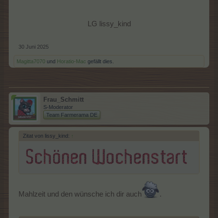
LG lissy_kind
30 Juni 2025
Magitta7070
und
Horatio-Mac
gefällt dies.
Frau_Schmitt
S-Moderator
Team Farmerama DE
Zitat von lissy_kind:
↑
Mahlzeit und den wünsche ich dir auch
.