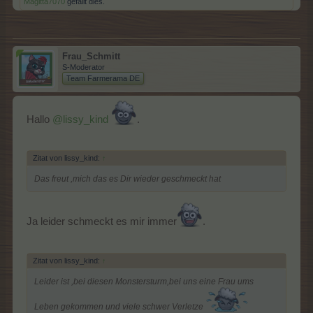
Magitta7070
gefällt dies.
Frau_Schmitt
S-Moderator
Team Farmerama DE
Hallo
@lissy_kind
.
Zitat von lissy_kind:
↑
Das freut ,mich das es Dir wieder geschmeckt hat
Ja leider schmeckt es mir immer
.
Zitat von lissy_kind:
↑
Leider ist ,bei diesen Monstersturm,bei uns eine Frau ums
Leben gekommen und viele schwer Verletze