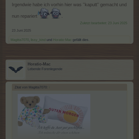
Irgendwie habe ich vorhin hier was ''kaputt'' gemacht und
nun repariert
.
Zuletzt bearbeitet:
23 Juni 2025
23 Juni 2025
Magitta7070
,
lissy_kind
und
Horatio-Mac
gefällt dies.
Horatio-Mac
Lebende Forenlegende
Zitat von Magitta7070:
↑