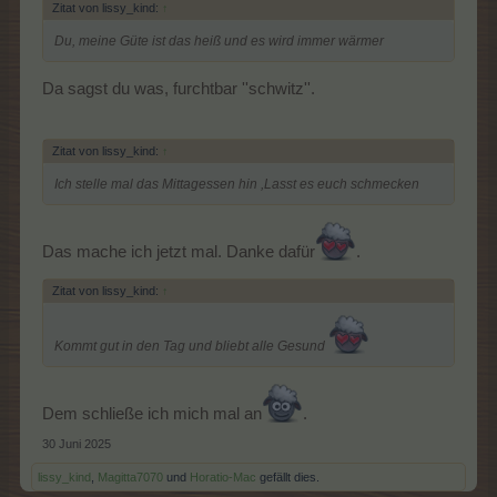
Zitat von lissy_kind:
↑
Du, meine Güte ist das heiß und es wird immer wärmer
Da sagst du was, furchtbar ''schwitz''.
Zitat von lissy_kind:
↑
Ich stelle mal das Mittagessen hin ,Lasst es euch schmecken
Das mache ich jetzt mal. Danke dafür
.
Zitat von lissy_kind:
↑
Kommt gut in den Tag und bliebt alle Gesund
Dem schließe ich mich mal an
.
30 Juni 2025
lissy_kind
,
Magitta7070
und
Horatio-Mac
gefällt dies.