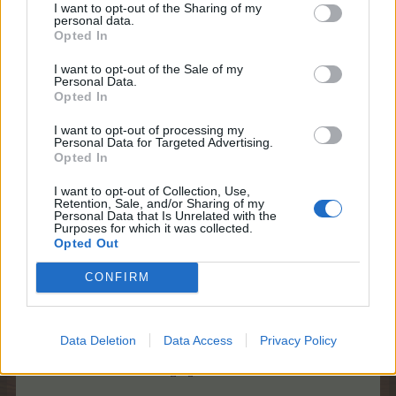
I want to opt-out of the Sharing of my
personal data.
Opted In
I want to opt-out of the Sale of my
Personal Data.
Opted In
Das freut ,mich das es Dir wieder geschmeckt hat
I want to opt-out of processing my
Personal Data for Targeted Advertising.
Leider ist ,bei diesen Monstersturm,bei uns eine Frau
Opted In
ums Leben gekommen und viele schwer Verletze
I want to opt-out of Collection, Use,
Retention, Sale, and/or Sharing of my
Personal Data that Is Unrelated with the
Purposes for which it was collected.
Lasst, es euch schmecken
Opted Out
29 Grad, haben wir, es ist sehr schwül... und bedeckt
CONFIRM
Data Deletion
Data Access
Privacy Policy