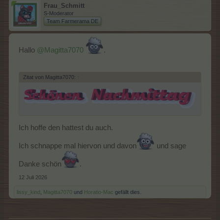
Frau_Schmitt
S-Moderator
Team Farmerama DE
Hallo
@Magitta7070
.
Zitat von Magitta7070:
↑
Ich hoffe den hattest du auch.
Ich schnappe mal hiervon und davon
und sage
Danke schön
.
12 Juli 2026
lissy_kind
,
Magitta7070
und
Horatio-Mac
gefällt dies.