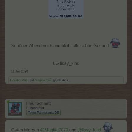
Schönen Abend noch und bleibt alle schön Gesund
LG lissy_kind​
11 Juli 2026
Horatio-Mac
und
Magitta7070
gefällt dies.
Frau_Schmitt
S-Moderator
Team Farmerama DE
Guten Morgen
@Magitta7070
und
@lissy_kind
.