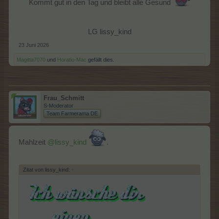
Kommt gut in den Tag und bleibt alle Gesund
LG lissy_kind​
23 Juni 2026
Magitta7070
und
Horatio-Mac
gefällt dies.
Frau_Schmitt
S-Moderator
Team Farmerama DE
Mahlzeit
@lissy_kind
.
Zitat von lissy_kind:
↑