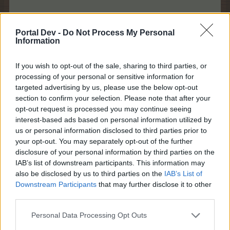
LG lissy_kind​
Portal Dev -
Do Not Process My Personal
8 Juli 2026
Information
Magitta7070
und
Horatio-Mac
gefällt dies.
If you wish to opt-out of the sale, sharing to third parties, or
processing of your personal or sensitive information for
targeted advertising by us, please use the below opt-out
Horatio-Mac
section to confirm your selection. Please note that after your
Lebende Forenlegende
opt-out request is processed you may continue seeing
interest-based ads based on personal information utilized by
us or personal information disclosed to third parties prior to
... ganz leise reinschleich und mir mal einen leckeren
your opt-out. You may separately opt-out of the further
Becher / Glas schnapp
disclosure of your personal information by third parties on the
IAB’s list of downstream participants. This information may
also be disclosed by us to third parties on the
IAB’s List of
Downstream Participants
that may further disclose it to other
third parties.
Personal Data Processing Opt Outs