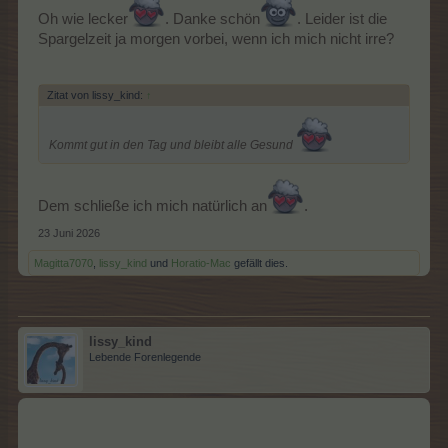
Oh wie lecker
. Danke schön
. Leider ist die
Spargelzeit ja morgen vorbei, wenn ich mich nicht irre?
Zitat von lissy_kind:
↑
Kommt gut in den Tag und bleibt alle Gesund
Dem schließe ich mich natürlich an
.
23 Juni 2026
Magitta7070
,
lissy_kind
und
Horatio-Mac
gefällt dies.
lissy_kind
Lebende Forenlegende