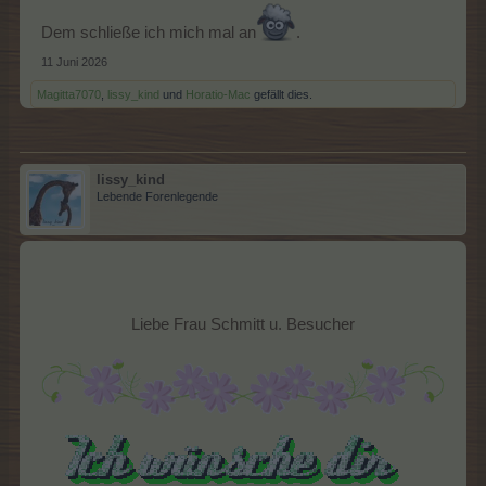
Dem schließe ich mich mal an
.
11 Juni 2026
Magitta7070
,
lissy_kind
und
Horatio-Mac
gefällt dies.
lissy_kind
Lebende Forenlegende
Liebe Frau Schmitt u. Besucher