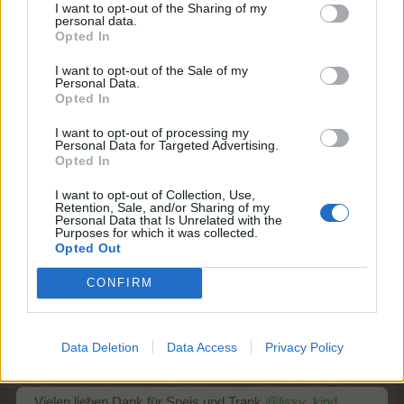
I want to opt-out of the Sharing of my
personal data.
Opted In
I want to opt-out of the Sale of my
Personal Data.
Opted In
und einen Zettel hinterleg, dass es lecker schmeckt.
I want to opt-out of processing my
dazu schreibe: Danke für die lieben Grüße, bin nur durch
Personal Data for Targeted Advertising.
Opted In
die Arbeit eingespannt.
I want to opt-out of Collection, Use,
Retention, Sale, and/or Sharing of my
und jetzt wieder leise rausschleich
Personal Data that Is Unrelated with the
Purposes for which it was collected.
8 Juli 2026
Opted Out
lissy_kind
und
Magitta7070
gefällt dies.
CONFIRM
Frau_Schmitt
Data Deletion
Data Access
Privacy Policy
S-Moderator
Team Farmerama DE
Vielen lieben Dank für Speis und Trank
@lissy_kind