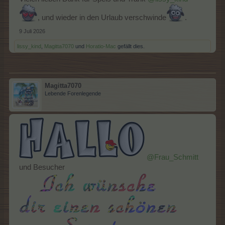
, und wieder in den Urlaub verschwinde
.
9 Juli 2026
lissy_kind
,
Magitta7070
und
Horatio-Mac
gefällt dies.
Magitta7070
Lebende Forenlegende
@Frau_Schmitt
und Besucher