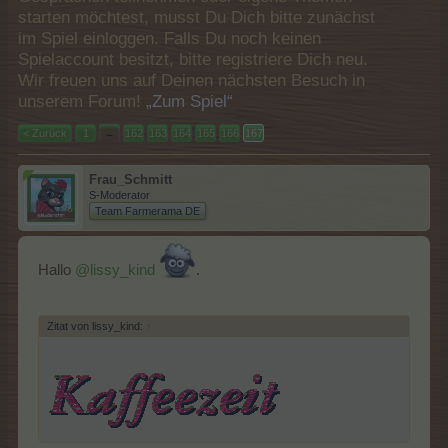
starten möchtest, musst Du Dich bitte zunächst
im Spiel einloggen. Falls Du noch keinen
Spielaccount besitzt, bitte registriere Dich neu.
Wir freuen uns auf Deinen nächsten Besuch in
unserem Forum!
„Zum Spiel“
< Zurück
1
←
162
163
164
165
166
167
Frau_Schmitt
S-Moderator
Team Farmerama DE
Hallo
@lissy_kind
.
Zitat von lissy_kind:
↑