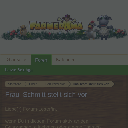
Startseite
Kalender
Foren
Letzte Beiträge
Startseite
Foren
Benutzerecke
Das Team stellt sich vor
Frau_Schmitt stellt sich vor
Liebe(r) Forum-Leser/in,
wenn Du in diesem Forum aktiv an den
Gesprächen teilnehmen oder eigene Themen