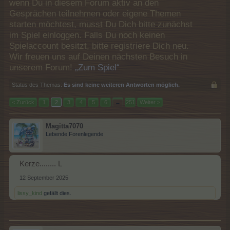
wenn Du in diesem Forum aktiv an den
Gesprächen teilnehmen oder eigene Themen
starten möchtest, musst Du Dich bitte zunächst
im Spiel einloggen. Falls Du noch keinen
Spielaccount besitzt, bitte registriere Dich neu.
Wir freuen uns auf Deinen nächsten Besuch in
unserem Forum!
„Zum Spiel“
Status des Themas:
Es sind keine weiteren Antworten möglich.
< Zurück
1
2
3
4
5
6
→
251
Weiter >
Magitta7070
Lebende Forenlegende
Kerze........ L
12 September 2025
lissy_kind
gefällt dies.