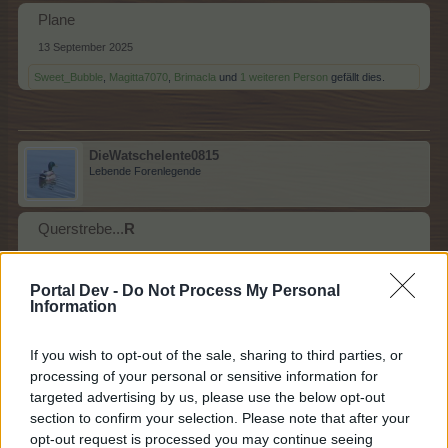
Plane
13 September 2025
Sweet_Bubble
,
Magitta7070
,
Brimacla
und
1 weiteren Person
gefällt dies.
DieWatschelente0815
Lebende Forenlegende
Querstrebe...
R
13 September 2025
lissy_kind
,
Sweet_Bubble
,
Magitta7070
und
1 weiteren Person
gefällt dies.
Portal Dev -
Do Not Process My Personal
Information
If you wish to opt-out of the sale, sharing to third parties, or
Brimacla
processing of your personal or sensitive information for
Lebende Forenlegende
targeted advertising by us, please use the below opt-out
section to confirm your selection. Please note that after your
Reibe - S
opt-out request is processed you may continue seeing