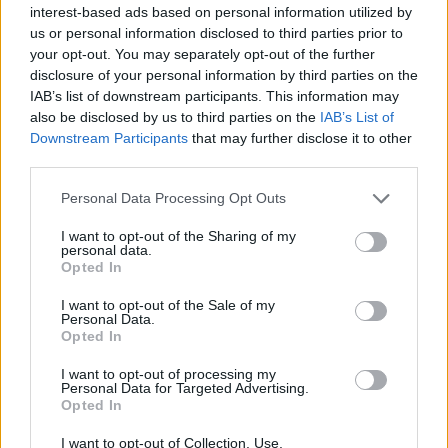
interest-based ads based on personal information utilized by
13 September 2025
us or personal information disclosed to third parties prior to
lissy_kind
,
Sweet_Bubble
und
Magitta7070
gefällt dies.
your opt-out. You may separately opt-out of the further
disclosure of your personal information by third parties on the
IAB’s list of downstream participants. This information may
also be disclosed by us to third parties on the
IAB’s List of
Magitta7070
Downstream Participants
that may further disclose it to other
Lebende Forenlegende
third parties.
Personal Data Processing Opt Outs
Sieb....... T
13 September 2025
I want to opt-out of the Sharing of my
personal data.
Brimacla
,
lissy_kind
und
Sweet_Bubble
gefällt dies.
Opted In
I want to opt-out of the Sale of my
Personal Data.
Sweet_Bubble
Opted In
Lebende Forenlegende
I want to opt-out of processing my
Personal Data for Targeted Advertising.
Opted In
Toaster .. U
13 September 2025
I want to opt-out of Collection, Use,