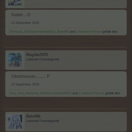
Nadel....O
13 September 2025
Brimacla
,
DieWatschelente0815
,
Bela486
und
1 weiteren Person
gefällt dies.
Magitta7070
Lebende Forenlegende
Obstmesser......... P
13 September 2025
lissy_kind
,
Brimacla
,
DieWatschelente0815
und
1 weiteren Person
gefällt dies.
Bela486
Lebende Forenlegende