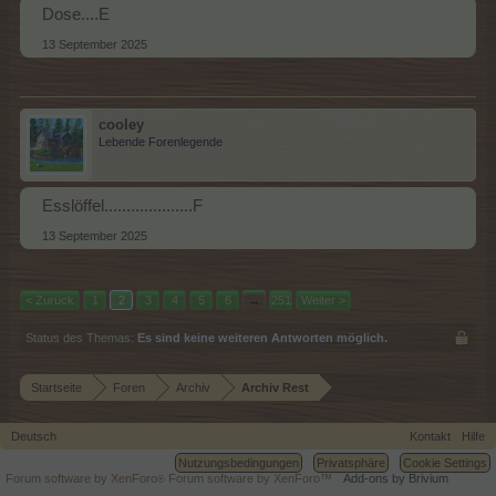
Dose....E
13 September 2025
cooley
Lebende Forenlegende
Esslöffel....................F
13 September 2025
< Zurück
1
2
3
4
5
6
→
251
Weiter >
Status des Themas:
Es sind keine weiteren Antworten möglich.
Startseite
Foren
Archiv
Archiv Rest
Deutsch
Kontakt
Hilfe
Nutzungsbedingungen
Privatsphäre
Cookie Settings
Forum software by XenForo
Forum software by XenForo™
Add-ons by Brivium
®