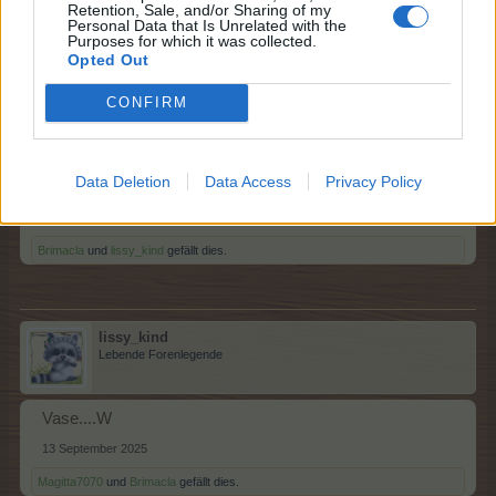
Retention, Sale, and/or Sharing of my
Brimacla
und
Magitta7070
gefällt dies.
Personal Data that Is Unrelated with the
Purposes for which it was collected.
Opted Out
CONFIRM
Magitta7070
Lebende Forenlegende
Data Deletion
Data Access
Privacy Policy
Untertasse....... V
13 September 2025
Brimacla
und
lissy_kind
gefällt dies.
lissy_kind
Lebende Forenlegende
Vase....W
13 September 2025
Magitta7070
und
Brimacla
gefällt dies.