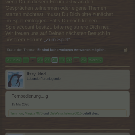
wenn Du in diesem Forum aktiv an den
Gesprächen teilnehmen oder eigene Themen
starten möchtest, musst Du Dich bitte zunächst
im Spiel einloggen. Falls Du noch keinen
Spielaccount besitzt, bitte registriere Dich neu.
Wir freuen uns auf Deinen nächsten Besuch in
unserem Forum!
„Zum Spiel“
Status des Themas:
Es sind keine weiteren Antworten möglich.
< Zurück
1
←
208
209
210
211
212
→
251
Weiter >
lissy_kind
Lebende Forenlegende
Fernbedienung....g
15 Mai 2026
Tammoo
,
Magitta7070
und
DieWatschelente0815
gefällt dies.