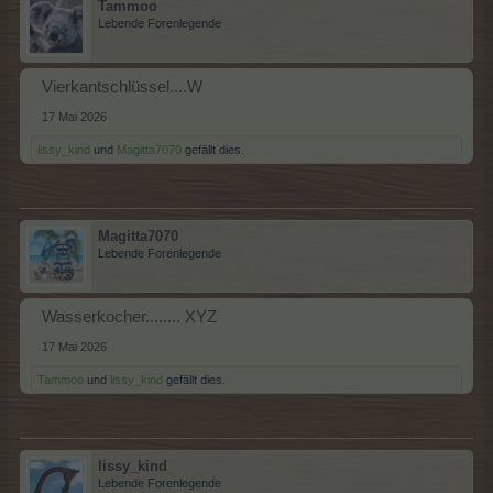
Tammoo
Lebende Forenlegende
Vierkantschlüssel....W
17 Mai 2026
lissy_kind
und
Magitta7070
gefällt dies.
Magitta7070
Lebende Forenlegende
Wasserkocher........ XYZ
17 Mai 2026
Tammoo
und
lissy_kind
gefällt dies.
lissy_kind
Lebende Forenlegende