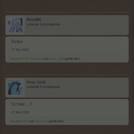
Bela486
Lebende Forenlegende
Reibe
17 Mai 2026
Magitta7070
,
Tammoo
und
lissy_kind
gefällt dies.
lissy_kind
Lebende Forenlegende
Schale....T
17 Mai 2026
Magitta7070
und
Tammoo
gefällt dies.