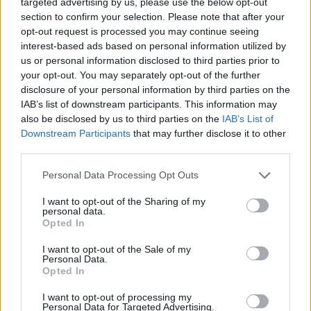
targeted advertising by us, please use the below opt-out
15 Mai 2026
section to confirm your selection. Please note that after your
opt-out request is processed you may continue seeing
Magitta7070
,
lissy_kind
und
Sweet_Bubble
gefällt dies.
interest-based ads based on personal information utilized by
us or personal information disclosed to third parties prior to
your opt-out. You may separately opt-out of the further
Sweet_Bubble
disclosure of your personal information by third parties on the
Lebende Forenlegende
IAB’s list of downstream participants. This information may
also be disclosed by us to third parties on the
IAB’s List of
Downstream Participants
that may further disclose it to other
Nasenspray .. O
third parties.
15 Mai 2026
Personal Data Processing Opt Outs
Tammoo
und
lissy_kind
gefällt dies.
I want to opt-out of the Sharing of my
personal data.
Opted In
lissy_kind
Lebende Forenlegende
I want to opt-out of the Sale of my
Personal Data.
Opted In
Ofenhandschuh....P
I want to opt-out of processing my
16 Mai 2026
Personal Data for Targeted Advertising.