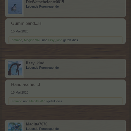
DieWatschelente0815
Lebende Forenlegende
Gummiband...
H
15 Mai 2026
Tammoo
,
Magitta7070
und
lissy_kind
gefällt dies.
lissy_kind
Lebende Forenlegende
Handtasche....I
15 Mai 2026
Tammoo
und
Magitta7070
gefällt dies.
Magitta7070
Lebende Forenlegende