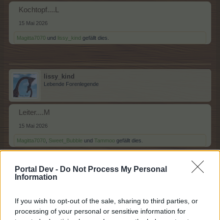
Kochtopf....L
15 Mai 2026
Magitta7070
und
lissy_kind
gefällt dies.
lissy_kind
Lebende Forenlegende
Leiter....M
15 Mai 2026
Magitta7070
,
Sweet_Bubble
und
Tammoo
gefällt dies.
Portal Dev -
Do Not Process My Personal
Information
Tammoo
Lebende Forenlegende
If you wish to opt-out of the sale, sharing to third parties, or
processing of your personal or sensitive information for
Malerpinsel...N