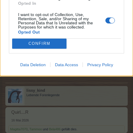
Opted In
Magitta7070
und
Tammoo
gefällt dies.
I want to opt-out of Collection, Use,
Retention, Sale, and/or Sharing of my
Personal Data that Is Unrelated with the
Purposes for which it was collected.
Tammoo
Opted Out
Lebende Forenlegende
CONFIRM
Pinsel....Q/R
16 Mai 2026
Data Deletion
Data Access
Privacy Policy
Magitta7070
und
lissy_kind
gefällt dies.
lissy_kind
Lebende Forenlegende
Quirl....R
16 Mai 2026
Magitta7070
,
Tammoo
und
Bela486
gefällt dies.