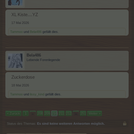
XL Kiste....YZ
17 Mai 2026
Tammoo
und
Bela486
gefällt dies.
Bela486
Lebende Forenlegende
Zuckerdose
18 Mai 2026
Tammoo
und
lissy_kind
gefällt dies.
< Zurück
1
←
208
209
210
211
212
→
251
Weiter >
Status des Themas:
Es sind keine weiteren Antworten möglich.