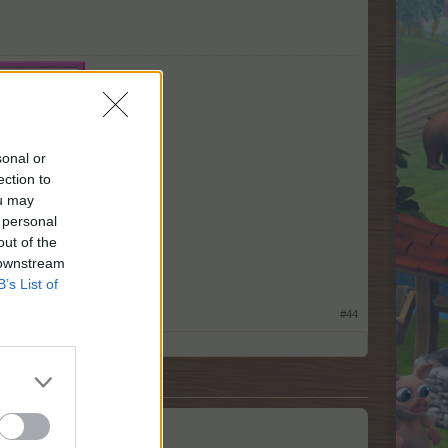
sonal or
ection to
ou may
 personal
out of the
 downstream
er"
B’s List of
#44