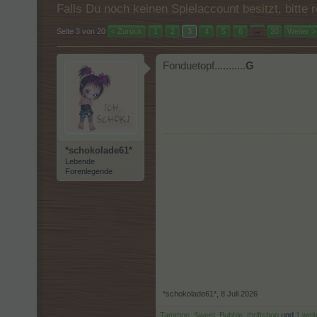
Falls Du noch keinen Spielaccount besitzt, bitt
Seite 3 von 20
< Zurück
1
2
3
4
5
6
→
20
Weiter >
Fonduetopf...........
G
*schokolade61*
Lebende
Forenlegende
*schokolade61*
,
8 Juli 2026
Tammoo
,
Sweet_Bubble
,
thriftshop
und
1 wei