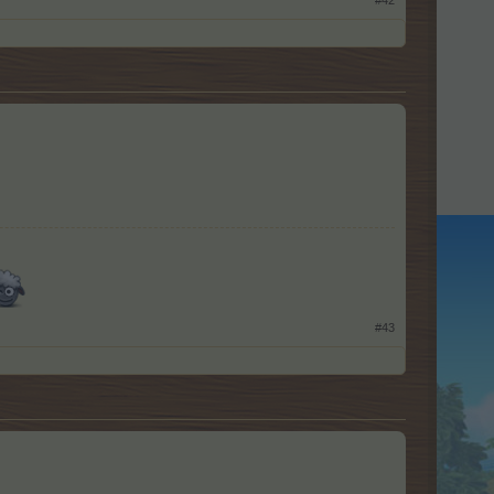
#42
#43