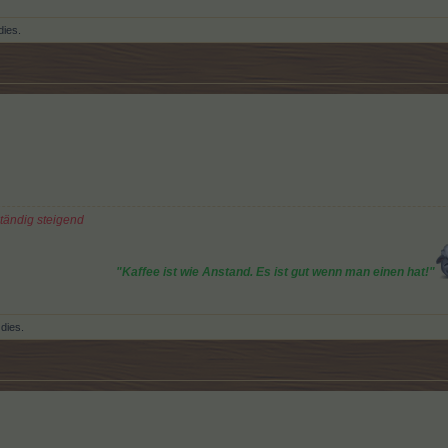
dies.
ständig steigend
"Kaffee ist wie Anstand. Es ist gut wenn man einen hat!"
 dies.