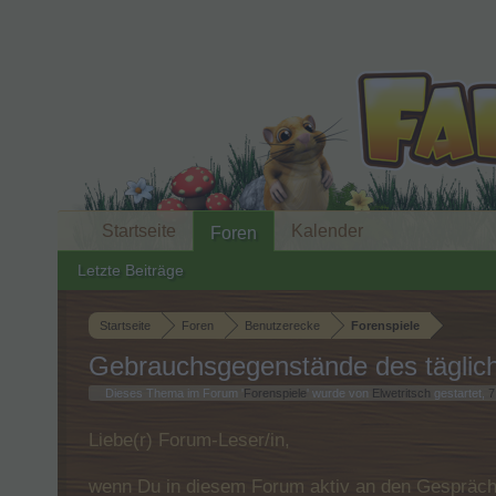
Startseite
Kalender
Foren
Letzte Beiträge
Startseite
Foren
Benutzerecke
Forenspiele
Gebrauchsgegenstände des tägli
Dieses Thema im Forum '
Forenspiele
' wurde von
Elwetritsch
gestartet,
7
Liebe(r) Forum-Leser/in,
wenn Du in diesem Forum aktiv an den Gespräche