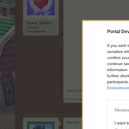
Sweet_Bubble
Lebende
Portal De
Forenlegende
If you wish 
sensitive in
confirm you
continue se
information 
further disc
participants
Downstream 
Sweet_Bubble
,
8 Juli 2026
Tammoo
und
lissy_kind
gefällt dies.
Persona
Klavier ... L
I want t