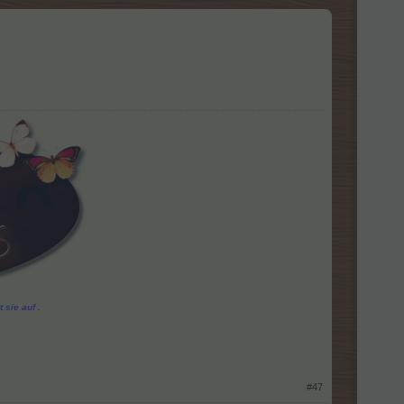
 sie auf .
#47