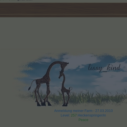
Anmeldung meiner Farm - 27.03.2010
Level:
257
Heckenspringer/in
Peace