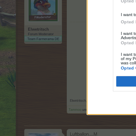
Opted 
I want t
Opted 
Elwetritsch
I want 
Forum Moderator
Advertis
Team Farmerama DE
Opted 
I want t
of my P
was col
Opted 
Elwetritsch
,
8 Juli 2026
Tammoo
und
lissy_kind
gefällt dies.
Luftballon....M