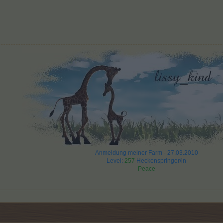
Anmeldung meiner Farm - 27.03.2010
Level:
257
Heckenspringer/in
Peace