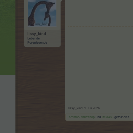
lissy_kind
Lebende
Forenlegende
lissy_kind
,
9 Juli 2026
Tammoo
,
thriftshop
und
Bela486
gefällt dies.