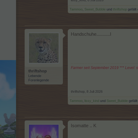
lissy_kind
,
8 Juli 2026
Tammoo
,
Sweet_Bubble
und
thriftshop
gefällt 
Handschuhe...........I
Farmer seit September 2019 *** Level: 
thriftshop
Lebende
Forenlegende
thriftshop
,
8 Juli 2026
Tammoo
,
lissy_kind
und
Sweet_Bubble
gefällt
Isomatte .. K