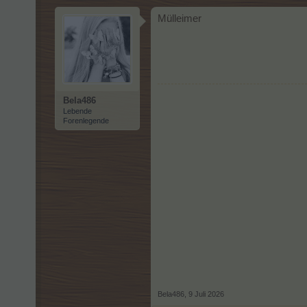
Mülleimer
Bela486
Lebende
Forenlegende
Bela486
,
9 Juli 2026