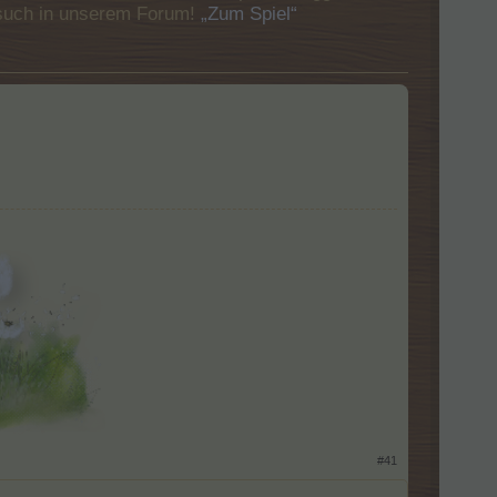
Besuch in unserem Forum!
„Zum Spiel“
​
#41