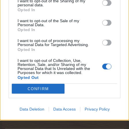
I want to opt-out of the Sharing of my
Team Farmerama DE
personal data.
Opted In
Zitat von billchen25:
↑
I want to opt-out of the Sale of my
Ich habe gerade 2 mal hintereinander 400 (800) Rüben gekauft.
Personal Data.
Allerdings sind diese nicht bei mir zusehen? Bitte mal
Opted In
nachschauen! Danke schön!! billchen25 Id: 34690347
I want to opt-out of processing my
Personal Data for Targeted Advertising.
Hallo billchen25
Opted In
laut Support hast du Zwiebeln gekauft, aber keine Rüben
I want to opt-out of Collection, Use,
Retention, Sale, and/or Sharing of my
5 Oktober 2025
Personal Data that Is Unrelated with the
Purposes for which it was collected.
Opted Out
billchen25
CONFIRM
Forenbewohner
Herzlichen Dank, da habe ich mich vertan!!!!
Data Deletion
Data Access
Privacy Policy
5 Oktober 2025