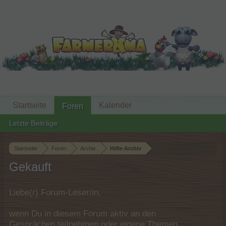
Startseite
Kalender
Foren
Letzte Beiträge
Startseite
Foren
Archiv
Hilfe-Archiv
Gekauft
Liebe(r) Forum-Leser/in,
wenn Du in diesem Forum aktiv an den
Gesprächen teilnehmen oder eigene Themen