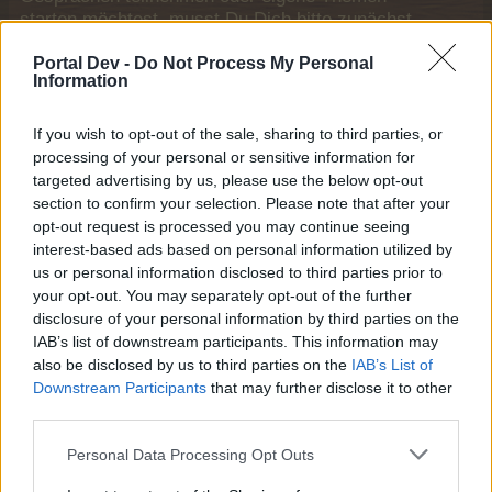
starten möchtest, musst Du Dich bitte zunächst
im Spiel einloggen. Falls Du noch keinen
Portal Dev -
Do Not Process My Personal
Spielaccount besitzt, bitte registriere Dich neu.
Information
Wir freuen uns auf Deinen nächsten Besuch in
unserem Forum!
„Zum Spiel“
If you wish to opt-out of the sale, sharing to third parties, or
Status des Themas:
Es sind keine weiteren Antworten möglich.
processing of your personal or sensitive information for
targeted advertising by us, please use the below opt-out
section to confirm your selection. Please note that after your
billchen25
opt-out request is processed you may continue seeing
Forenbewohner
interest-based ads based on personal information utilized by
us or personal information disclosed to third parties prior to
Ich habe gerade 2 mal hintereinander 400 (800) Rüben
your opt-out. You may separately opt-out of the further
gekauft. Allerdings sind diese nicht bei mir zusehen?
disclosure of your personal information by third parties on the
Bitte mal nachschauen! Danke schön!! billchen25 Id:
IAB’s list of downstream participants. This information may
34690347
also be disclosed by us to third parties on the
IAB’s List of
Downstream Participants
that may further disclose it to other
5 Oktober 2025
third parties.
Personal Data Processing Opt Outs
~Orleana~
S-Moderator