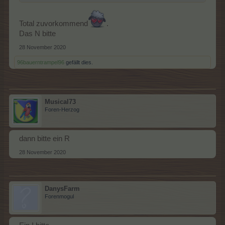
Total zuvorkommend
.
Das N bitte
28 November 2020
96bauerntrampel96
gefällt dies.
Musical73
Foren-Herzog
dann bitte ein R
28 November 2020
DanysFarm
Forenmogul