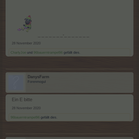
_ _ _ _ _ _ _-_ _ _ _ _ _ _
28 November 2020
CharlyJoe
und
96bauerntrampel96
gefällt dies.
DanysFarm
Forenmogul
Ein E bitte
28 November 2020
96bauerntrampel96
gefällt dies.