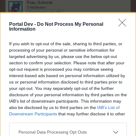
Frau_Schmitt
S-Moderator
Team Farmerama DE
Portal Dev -
Do Not Process My Personal
Mein S
Information
28 November 2020
96bauerntrampel96
gefällt dies.
If you wish to opt-out of the sale, sharing to third parties, or
processing of your personal or sensitive information for
targeted advertising by us, please use the below opt-out
section to confirm your selection. Please note that after your
96bauerntrampel96
opt-out request is processed you may continue seeing
Lebende Forenlegende
interest-based ads based on personal information utilized by
us or personal information disclosed to third parties prior to
your opt-out. You may separately opt-out of the further
Ein
F
bitte (das S lass ich für Frau Schmitt *gg*)
disclosure of your personal information by third parties on the
28 November 2020
IAB’s list of downstream participants. This information may
also be disclosed by us to third parties on the
IAB’s List of
Downstream Participants
that may further disclose it to other
Musical73
third parties.
Foren-Herzog
Personal Data Processing Opt Outs