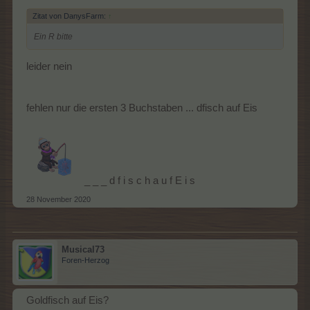
Zitat von DanysFarm:
↑
Ein R bitte
leider nein
fehlen nur die ersten 3 Buchstaben ... dfisch auf Eis
_ _ _ d f i s c h a u f E i s
28 November 2020
Musical73
Foren-Herzog
Goldfisch auf Eis?