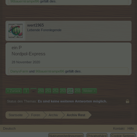
96bauerntrampel96
gefällt dies.
wert1965
Lebende Forenlegende
ein P
Nordpol-Express
28 November 2020
DanysFarm
und
96bauerntrampel96
gefällt dies.
< Zurück
1
←
250
251
252
253
254
255
Weiter >
Status des Themas:
Es sind keine weiteren Antworten möglich.
Startseite
Foren
Archiv
Archiv Rest
Deutsch
Kontakt
Hilfe
Nutzungsbedingungen
Privatsphäre
Cookie Settings