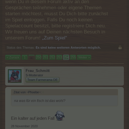
wenn Du in diesem Forum aktiv an den
Gesprächen teilnehmen oder eigene Themen
starten möchtest, musst Du Dich bitte zunächst
im Spiel einloggen. Falls Du noch keinen
Spielaccount besitzt, bitte registriere Dich neu.
Wir freuen uns auf Deinen nächsten Besuch in
unserem Forum!
„Zum Spiel“
Status des Themas:
Es sind keine weiteren Antworten möglich.
< Zurück
1
←
250
251
252
253
254
255
Weiter >
Frau_Schmitt
S-Moderator
Team Farmerama DE
Zitat von ~Phoebe~:
↑
na was für ein fisch ist das wohl?
Ein kalter auf jeden Fall
28 November 2020