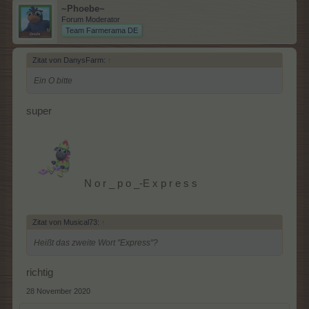
~Phoebe~
Forum Moderator
Team Farmerama DE
Zitat von DanysFarm:
↑
Ein O bitte
super
N o r _ p o _-E x p r e s s
Zitat von Musical73:
↑
Heißt das zweite Wort "Express"?
richtig
28 November 2020