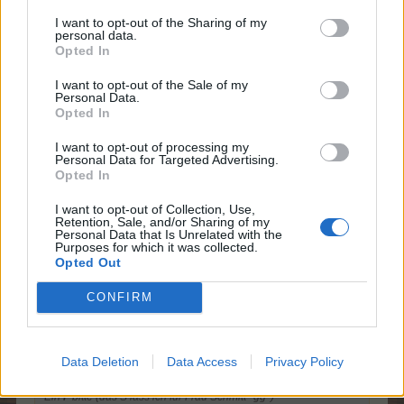
ein A bitte
I want to opt-out of the Sharing of my
personal data.
28 November 2020
Opted In
96bauerntrampel96
gefällt dies.
I want to opt-out of the Sale of my
Personal Data.
Opted In
~Phoebe~
I want to opt-out of processing my
Forum Moderator
Personal Data for Targeted Advertising.
Team Farmerama DE
Opted In
Zitat von DanysFarm:
↑
I want to opt-out of Collection, Use,
Retention, Sale, and/or Sharing of my
Ein E bitte
Personal Data that Is Unrelated with the
Purposes for which it was collected.
Opted Out
Zitat von Frau_Schmitt:
↑
CONFIRM
Mein S
jawoll
Data Deletion
Data Access
Privacy Policy
Zitat von 96bauerntrampel96:
↑
Ein
F
bitte (das S lass ich für Frau Schmitt *gg*)