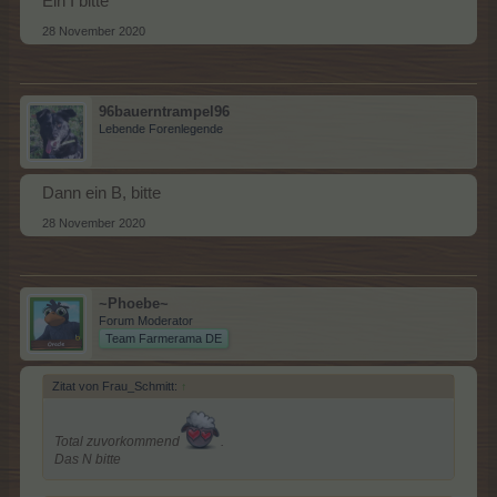
Ein I bitte
28 November 2020
96bauerntrampel96
Lebende Forenlegende
Dann ein B, bitte
28 November 2020
~Phoebe~
Forum Moderator
Team Farmerama DE
Zitat von Frau_Schmitt:
↑
Total zuvorkommend
.
Das N bitte