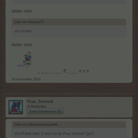
leider nein
Zitat von Musical73:
↑
ein A bitte
leider nein
_ _ _ _ _ _ _-E _ _ _ e s s
28 November 2020
Frau_Schmitt
S-Moderator
Team Farmerama DE
Zitat von 96bauerntrampel96:
↑
Ein
F
bitte (das S lass ich für Frau Schmitt *gg*)