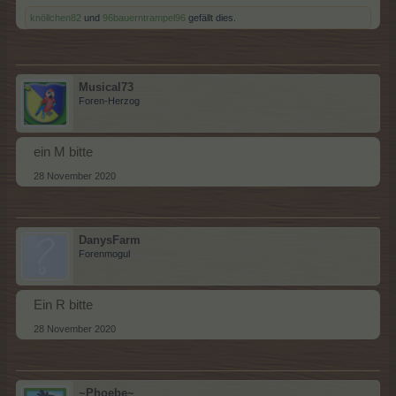
knöllchen82
und
96bauerntrampel96
gefällt dies.
Musical73
Foren-Herzog
ein M bitte
28 November 2020
DanysFarm
Forenmogul
Ein R bitte
28 November 2020
~Phoebe~