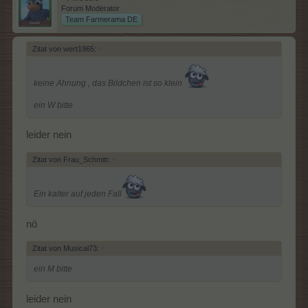
Forum Moderator
Team Farmerama DE
Zitat von wert1965:
↑
keine Ahnung , das Bildchen ist so klein
ein W bitte
leider nein
Zitat von Frau_Schmitt:
↑
Ein kalter auf jeden Fall
nö
Zitat von Musical73:
↑
ein M bitte
leider nein