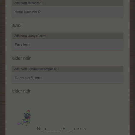
Zitat von Musical73:
↑
dann bitte ein R
jawoll
Zitat von DanysFarm:
↑
Ein I bitte
leider nein
Zitat von 96bauerntrampel96:
↑
Dann ein B, bitte
leider nein
N _ r _ _ _ _-E _ _ r e s s