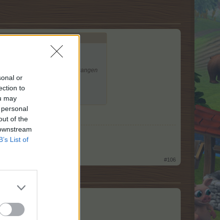
abetischer Sortierung durchgegangen
sonal or
ection to
ou may
 personal
out of the
 downstream
B’s List of
#106