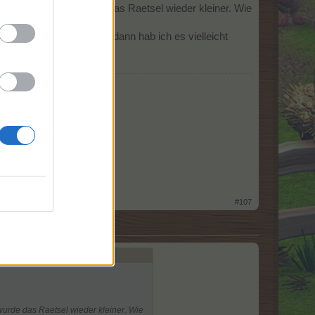
uf geklickt habe, wurde das Raetsel wieder kleiner. Wie
nsehen und durchlesen, dann hab ich es vielleicht
ardcore Fan seit 1996
153092
#107
wurde das Raetsel wieder kleiner. Wie