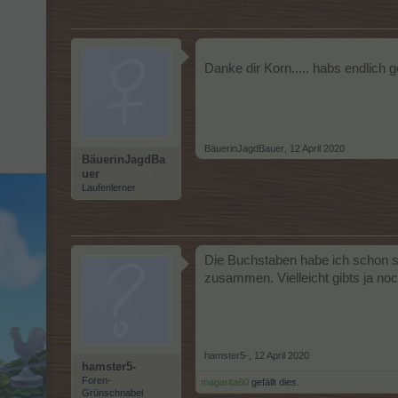
Danke dir Korn..... habs endlich g
BäuerinJagdBauer
,
12 April 2020
BäuerinJagdBa
uer
Laufenlerner
Die Buchstaben habe ich schon se
zusammen. Vielleicht gibts ja no
hamster5-
,
12 April 2020
hamster5-
Foren-
magarita60
gefällt dies.
Grünschnabel