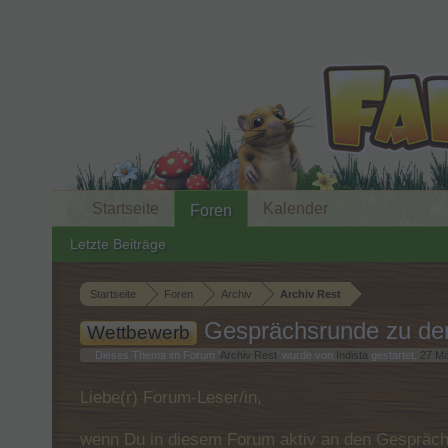
Startseite
Kalender
Foren
Letzte Beiträge
Startseite
Foren
Archiv
Archiv Rest
Gesprächsrunde zu den 
Wettbewerb
Dieses Thema im Forum '
Archiv Rest
' wurde von
Indista
gestartet,
27 Mä
Liebe(r) Forum-Leser/in,
wenn Du in diesem Forum aktiv an den Gespräche