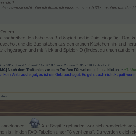
nn rein ?
tsel sowieso nicht, aber ich denke ich muss es mir noch 30 x ansehen und durchle
 Ostern.
reinschreiben. Ich habe das Bild kopiert und in Paint eingefügt. Dort 
usgeholt und die Buchstaben aus den grünen Kästchen hin- und herge
r eingetragen und mit Nick und Spieler-ID (findest du unten auf de
6.09.2017
/
Level 100 am 07.09.2018 / Level 200 am 05.05.2019 / aktuell 250
Nach dem Treffen ist vor dem Treffen:
Für weitere Infos da klicken ->
>7. Us
st kein Verbrauchsgut, es ist ein Gebrauchsgut. Es geht auch nicht kaputt wen
t dies.
 angefangen ...
Alle Begriffe gefunden, war nicht sonderlich schw
en ist, in den FAQ-Tabellen unter "Giver-Items". Da werden gleich d