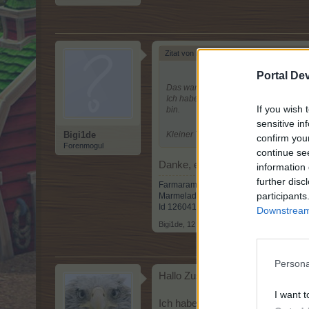
Zitat von korn160297:
↑
Portal De
Das war auch das letzte was ich ges
Ich habe den Reiter dann gefunden ic
If you wish 
bin.
sensitive in
Bigi1de
Kleiner Tipp wurde weder am Ende no
confirm you
Forenmogul
continue se
Danke, er hat sich eingefunden!
information 
further disc
Farmarama 240, Bahamarama neu 1001(a
participants
Marmeladier Stufe 4, Florist Stufe 3, S
Id 12604140, Registriert seit: 25.09.201
Downstream 
Bigi1de
,
12 April 2020
Persona
Hallo Zusammen , Frohe Ostern
I want t
Ich habe eine Frage zum Kreuzwort