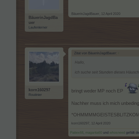
BäuerinJagdBauer
,
12 April 2020
BäuerinJagdBa
uer
Laufenlerner
Zitat von BäuerinJagdBauer:
↑
Hallo,
ich suche seit Stunden dieses Häuschen
korn160297
bringt weder MP noch EP
Routinier
Nachher muss ich mich unbedingt a
*OHMMMMGEISTESBLITZK
korn160297
,
12 April 2020
Pattex68
,
magarita60
und
whosneed
gefällt di