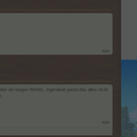
#104
r die langen Wörter...Irgendwie passt das alles nicht
.
#105