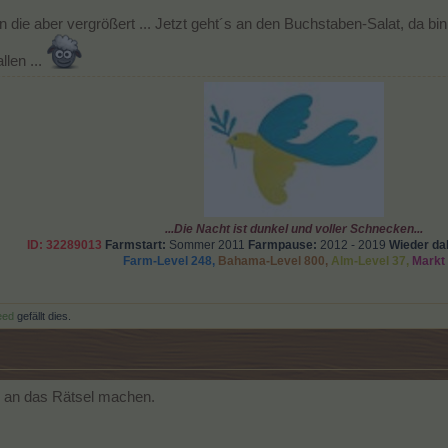
 die aber vergrößert ... Jetzt geht´s an den Buchstaben-Salat, da bi
len ...
...Die Nacht ist dunkel und voller Schnecken...
ID: 32289013
Farmstart:
Sommer 2011
Farmpause:
2012 - 2019
Wieder dab
Farm-Level 248
,
Bahama-Level 800,
Alm-Level 37,
Markt 
eed
gefällt dies.
l an das Rätsel machen.