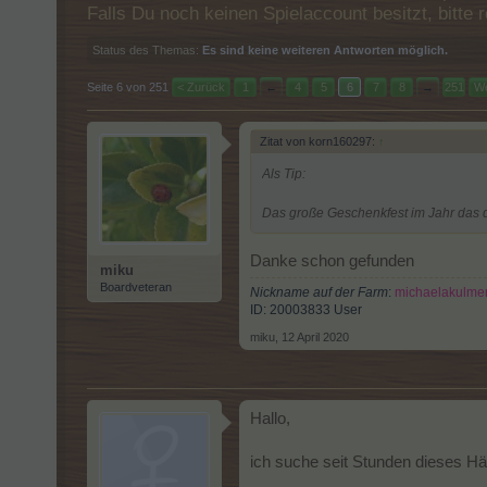
Falls Du noch keinen Spielaccount besitzt, bitt
Status des Themas:
Es sind keine weiteren Antworten möglich.
Seite 6 von 251
< Zurück
1
←
4
5
6
7
8
→
251
We
Zitat von korn160297:
↑
Als Tip:
Das große Geschenkfest im Jahr das de
Danke schon gefunden
miku
Boardveteran
Nickname auf der Farm
:
michaelakulme
ID: 20003833 User
miku
,
12 April 2020
Hallo,
ich suche seit Stunden dieses Häu