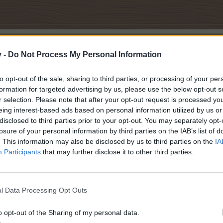
v -
Do Not Process My Personal Information
ucht habe
h dem ich über G&T ein "Tauschangebot erstellte" und dann unter suche nach Alp
to opt-out of the sale, sharing to third parties, or processing of your per
formation for targeted advertising by us, please use the below opt-out s
ch am Anfang der Liste fündig
r selection. Please note that after your opt-out request is processed y
eing interest-based ads based on personal information utilized by us or
disclosed to third parties prior to your opt-out. You may separately opt-
losure of your personal information by third parties on the IAB’s list of
lt 23), Markt 02
. This information may also be disclosed by us to third parties on the
IA
PA-Manager Stufe 2, Bäcker Stufe 2
0
Participants
that may further disclose it to other third parties.
l Data Processing Opt Outs
, den Umstaenden entsprechend
o opt-out of the Sharing of my personal data.
raetsel und hoffe ich bin hier richtig.