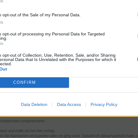
In
aben in die Kaestchen einzugeben aber es ging nicht. Sobald ich dara
n dann rein ?
o opt-out of the Sale of my Personal Data.
 Raetsel sowieso nicht, aber ich denke ich muss es mir noch 30 x a
In
to opt-out of processing my Personal Data for Targeted
words cant say what love can do ( Bon Jovi / Duesseldorf-2019)
Bon Jovi h
ing.
Farmstart:08.2015 - Neustart- 06.2018 .L.94 Insel 283
-
ID:53
In
26.09.2021 geht bitte waehlen !! Ist wichtig fuer Alle !!
o opt-out of Collection, Use, Retention, Sale, and/or Sharing
ersonal Data that Is Unrelated with the Purposes for which it
lected.
Out
CONFIRM
Data Deletion
Data Access
Privacy Policy
 Umstaenden entsprechend
el und hoffe ich bin hier richtig.
in die Kaestchen einzugeben aber es ging nicht. Sobald ich darauf geklickt habe, 