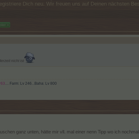
e registriere Dich neu. Wir freuen uns auf Deinen nächsten 
iter >
rzeit nicht ist
r63
.... Farm: Lv 246...Baha: Lv 800
schen ganz unten, hätte mir vll. mal einer nenn Tipp wo ich nochmals