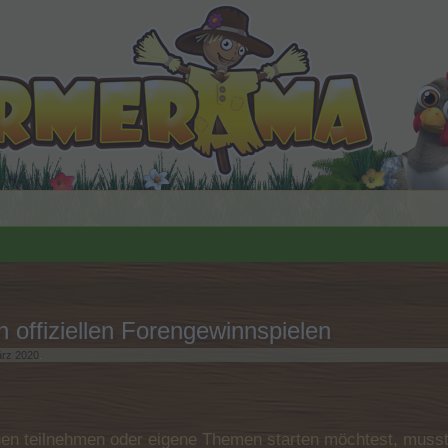
offiziellen Forengewinnspielen
rz 2020
.
n teilnehmen oder eigene Themen starten möchtest, musst D