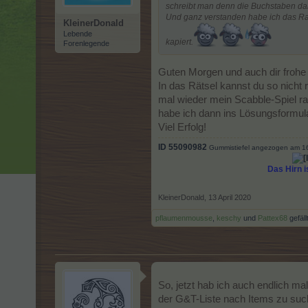
schreibt man denn die Buchstaben da
Und ganz verstanden habe ich das Rae
KleinerDonald
Lebende
kapiert.
Forenlegende
Guten Morgen und auch dir frohe
In das Rätsel kannst du so nicht 
mal wieder mein Scabble-Spiel ra
habe ich dann ins Lösungsformula
Viel Erfolg!
ID 55090982
Gummistiefel angezogen am 1
Das Hirn i
KleinerDonald
,
13 April 2020
pflaumenmousse
,
keschy
und
Pattex68
gefäll
So, jetzt hab ich auch endlich mal
der G&T-Liste nach Items zu such