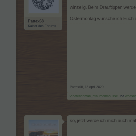
winzelig. Beim Drauftippen werden
Ostermontag wünsche ich Euch al
Pattex68
Kaiser des Forums
Pattex68
,
13 April 2020
Schäfchenmäh
,
pflaumenmousse
und
whosn
so, jetzt werde ich mich auch ma