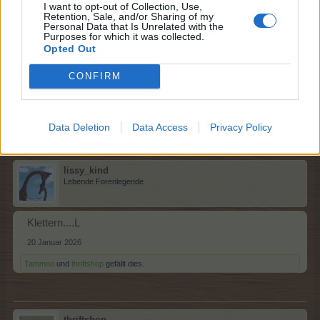
I want to opt-out of Collection, Use,
Retention, Sale, and/or Sharing of my
Sweet_Bubble
Personal Data that Is Unrelated with the
Lebende Forenlegende
Purposes for which it was collected.
Opted Out
Joggen .. K
CONFIRM
20 Januar 2026
Tammoo
,
thriftshop
und
lissy_kind
gefällt dies.
Data Deletion
Data Access
Privacy Policy
lissy_kind
Lebende Forenlegende
Klettern....L
20 Januar 2026
Tammoo
und
thriftshop
gefällt dies.
thriftshop