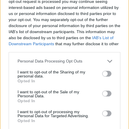
opt-out request is processed you may continue seeing
interest-based ads based on personal information utilized by
us or personal information disclosed to third parties prior to
lissy_kind
your opt-out. You may separately opt-out of the further
Lebende Forenlegende
disclosure of your personal information by third parties on the
IAB’s list of downstream participants. This information may
also be disclosed by us to third parties on the
IAB’s List of
Handball....I
Downstream Participants
that may further disclose it to other
19 Januar 2026
third parties.
Tammoo
,
thriftshop
,
Sweet_Bubble
und
1 weiteren Person
gefällt dies.
Personal Data Processing Opt Outs
I want to opt-out of the Sharing of my
personal data.
*schokolade61*
Opted In
Lebende Forenlegende
I want to opt-out of the Sale of my
Personal Data.
Inliner fahren........
J
Opted In
20 Januar 2026
I want to opt-out of processing my
Tammoo
,
thriftshop
,
lissy_kind
und
1 weiteren Person
gefällt dies.
Personal Data for Targeted Advertising.
Opted In