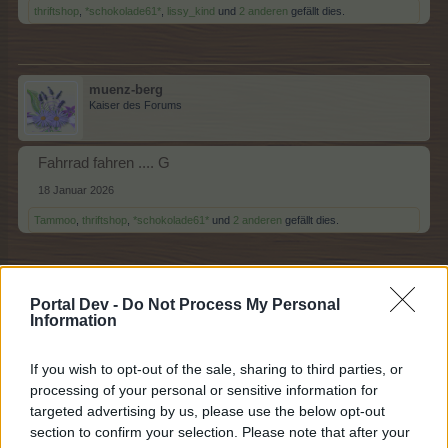
thriftshop
,
*schokolade61*
,
lissy_kind
und
2 anderen
gefällt dies.
muenz-berg
Kaiser des Forums
Fahrrad fahren .... G
18 Januar 2026
Tammoo
,
thriftshop
,
*schokolade61*
und
2 anderen
gefällt dies.
Sweet_Bubble
Portal Dev -
Do Not Process My Personal
Lebende Forenlegende
Information
If you wish to opt-out of the sale, sharing to third parties, or
Gärtnern . H
processing of your personal or sensitive information for
18 Januar 2026
targeted advertising by us, please use the below opt-out
Tammoo
,
thriftshop
,
*schokolade61*
und
1 weiteren Person
gefällt dies.
section to confirm your selection. Please note that after your