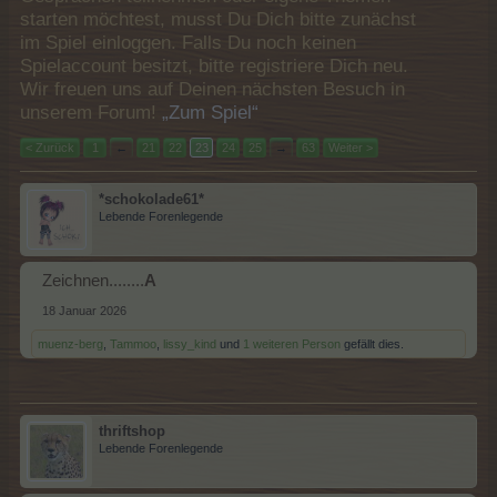
starten möchtest, musst Du Dich bitte zunächst
im Spiel einloggen. Falls Du noch keinen
Spielaccount besitzt, bitte registriere Dich neu.
Wir freuen uns auf Deinen nächsten Besuch in
unserem Forum!
„Zum Spiel“
< Zurück
1
←
21
22
23
24
25
→
63
Weiter >
*schokolade61*
Lebende Forenlegende
Zeichnen........
A
18 Januar 2026
muenz-berg
,
Tammoo
,
lissy_kind
und
1 weiteren Person
gefällt dies.
thriftshop
Lebende Forenlegende