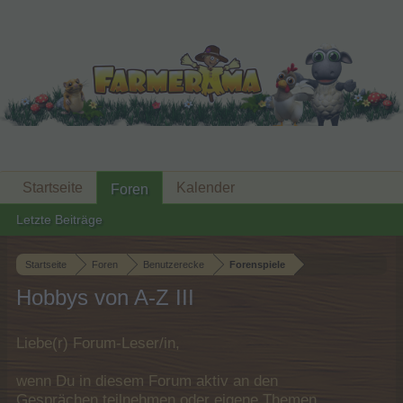
Startseite
Kalender
Foren
Letzte Beiträge
Startseite
Foren
Benutzerecke
Forenspiele
Hobbys von A-Z III
Liebe(r) Forum-Leser/in,
wenn Du in diesem Forum aktiv an den
Gesprächen teilnehmen oder eigene Themen