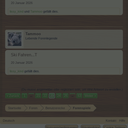
20 Januar 2026
lissy_kind
und
Tammoo
gefällt dies.
Tammoo
Lebende Forenlegende
Ski Fahren...T
20 Januar 2026
lissy_kind
gefällt dies.
(Du musst angemeldet oder registriert sein, um eine Antwort zu erstellen.)
< Zurück
1
←
21
22
23
24
25
→
63
Weiter >
Startseite
Foren
Benutzerecke
Forenspiele
Deutsch
Kontakt
Hilfe
Nutzungsbedingungen
Privatsphäre
Cookie Settings