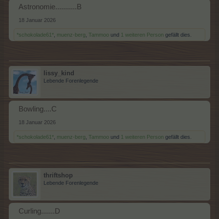
Astronomie...........B
18 Januar 2026
*schokolade61*
,
muenz-berg
,
Tammoo
und
1 weiteren Person
gefällt dies.
lissy_kind
Lebende Forenlegende
Bowling....C
18 Januar 2026
*schokolade61*
,
muenz-berg
,
Tammoo
und
1 weiteren Person
gefällt dies.
thriftshop
Lebende Forenlegende
Curling.......D