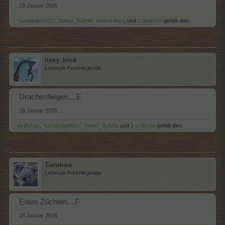
18 Januar 2026
*schokolade61*
,
Sweet_Bubble
,
muenz-berg
und
2 anderen
gefällt dies.
lissy_kind
Lebende Forenlegende
Drachenfliegen....E
18 Januar 2026
thriftshop
,
*schokolade61*
,
Sweet_Bubble
und
2 anderen
gefällt dies.
Tammoo
Lebende Forenlegende
Enten Züchten....F
18 Januar 2026