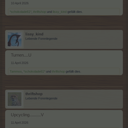
10 April 2026
*schokolade61*
,
thriftshop
und
lissy_kind
gefällt dies.
lissy_kind
Lebende Forenlegende
Turnen....U
11 April 2026
Tammoo
,
*schokolade61*
und
thriftshop
gefällt dies.
thriftshop
Lebende Forenlegende
Upcycling..........V
11 April 2026