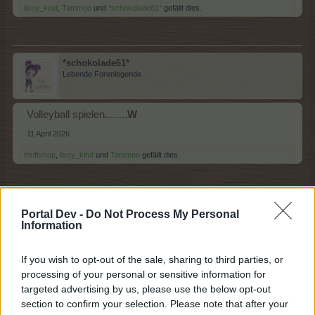
lissy_kind
,
Tammoo
und
*schokolade61*
gefällt dies.
*schokolade61*
Lebende Forenlegende
Volleyball spielen........
W
11 April 2026
thriftshop
,
lissy_kind
und
Tammoo
gefällt dies.
Tammoo
Portal Dev -
Do Not Process My Personal
Lebende Forenlegende
Information
If you wish to opt-out of the sale, sharing to third parties, or
Wandern....X/Y/Z
processing of your personal or sensitive information for
11 April 2026
targeted advertising by us, please use the below opt-out
*schokolade61*
,
thriftshop
und
lissy_kind
gefällt dies.
section to confirm your selection. Please note that after your