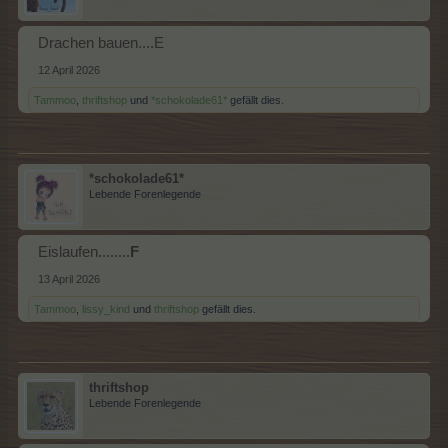
Drachen bauen....E
12 April 2026
Tammoo
,
thriftshop
und
*schokolade61*
gefällt dies.
*schokolade61*
Lebende Forenlegende
Eislaufen........
F
13 April 2026
Tammoo
,
lissy_kind
und
thriftshop
gefällt dies.
thriftshop
Lebende Forenlegende