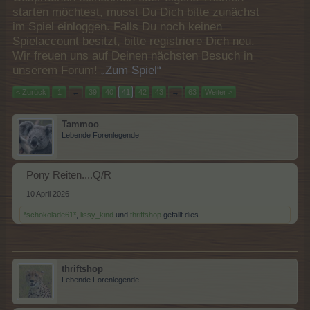
starten möchtest, musst Du Dich bitte zunächst
im Spiel einloggen. Falls Du noch keinen
Spielaccount besitzt, bitte registriere Dich neu.
Wir freuen uns auf Deinen nächsten Besuch in
unserem Forum!
„Zum Spiel“
< Zurück
1
←
39
40
41
42
43
→
63
Weiter >
Tammoo
Lebende Forenlegende
Pony Reiten....Q/R
10 April 2026
*schokolade61*
,
lissy_kind
und
thriftshop
gefällt dies.
thriftshop
Lebende Forenlegende