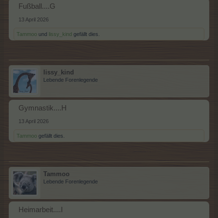
Fußball....G
13 April 2026
Tammoo
und
lissy_kind
gefällt dies.
lissy_kind
Lebende Forenlegende
Gymnastik....H
13 April 2026
Tammoo
gefällt dies.
Tammoo
Lebende Forenlegende
Heimarbeit....I