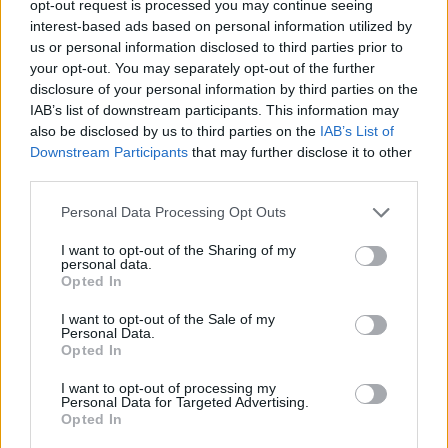
opt-out request is processed you may continue seeing
interest-based ads based on personal information utilized by
us or personal information disclosed to third parties prior to
lissy_kind
your opt-out. You may separately opt-out of the further
Lebende Forenlegende
disclosure of your personal information by third parties on the
IAB’s list of downstream participants. This information may
also be disclosed by us to third parties on the
IAB’s List of
XL Reisen....YZ
Downstream Participants
that may further disclose it to other
12 April 2026
third parties.
*schokolade61*
,
Tammoo
und
thriftshop
gefällt dies.
Personal Data Processing Opt Outs
I want to opt-out of the Sharing of my
personal data.
thriftshop
Opted In
Lebende Forenlegende
I want to opt-out of the Sale of my
Personal Data.
Yoga.......Z
Opted In
12 April 2026
I want to opt-out of processing my
*schokolade61*
,
lissy_kind
und
Tammoo
gefällt dies.
Personal Data for Targeted Advertising.
Opted In