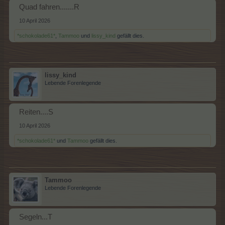
Quad fahren.......R
10 April 2026
*schokolade61*
,
Tammoo
und
lissy_kind
gefällt dies.
lissy_kind
Lebende Forenlegende
Reiten....S
10 April 2026
*schokolade61*
und
Tammoo
gefällt dies.
Tammoo
Lebende Forenlegende
Segeln...T