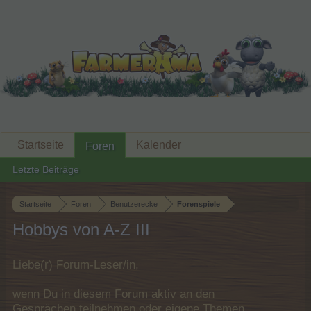
Startseite
Kalender
Foren
Letzte Beiträge
Startseite
Foren
Benutzerecke
Forenspiele
Hobbys von A-Z III
Liebe(r) Forum-Leser/in,
wenn Du in diesem Forum aktiv an den
Gesprächen teilnehmen oder eigene Themen