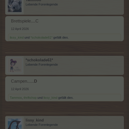
Lebende Forenlegende
Brettspiele....C
12 April 2026
lissy_kind
und
*schokolade61*
gefällt dies.
*schokolade61*
Lebende Forenlegende
Campen......
D
12 April 2026
Tammoo
,
thriftshop
und
lissy_kind
gefällt dies.
lissy_kind
Lebende Forenlegende