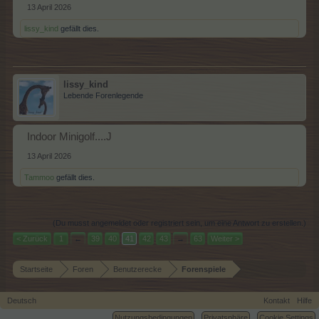
13 April 2026
lissy_kind
gefällt dies.
lissy_kind
Lebende Forenlegende
Indoor Minigolf....J
13 April 2026
Tammoo
gefällt dies.
(Du musst angemeldet oder registriert sein, um eine Antwort zu erstellen.)
< Zurück
1
←
39
40
41
42
43
→
63
Weiter >
Startseite
Foren
Benutzerecke
Forenspiele
Deutsch
Kontakt
Hilfe
Nutzungsbedingungen
Privatsphäre
Cookie Settings