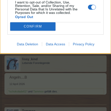
I want to opt-out of Collection, Use,
Retention, Sale, and/or Sharing of my
Tammoo
Personal Data that Is Unrelated with the
Lebende Forenlegende
Purposes for which it was collected.
Opted Out
Zaubern...A
CONFIRM
12 April 2026
*schokolade61*
und
lissy_kind
gefällt dies.
Data Deletion
Data Access
Privacy Policy
lissy_kind
Lebende Forenlegende
Angeln....B
12 April 2026
*schokolade61*
und
Tammoo
gefällt dies.
Tammoo