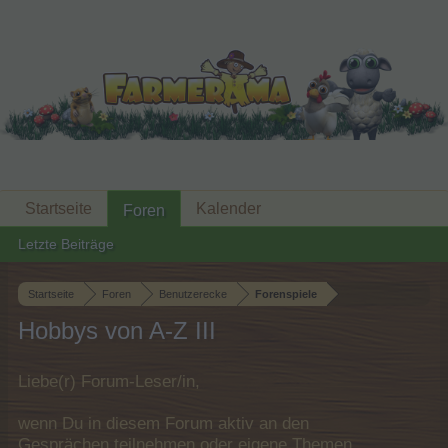
Startseite
Kalender
Foren
Letzte Beiträge
Startseite
Foren
Benutzerecke
Forenspiele
Hobbys von A-Z III
Liebe(r) Forum-Leser/in,
wenn Du in diesem Forum aktiv an den
Gesprächen teilnehmen oder eigene Themen