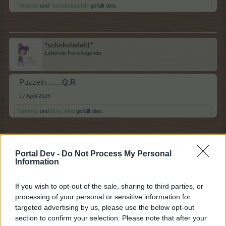
Tammoo
und
*schokolade61*
gefällt dies.
*schokolade61*
Lebende Forenlegende
Puzzeln........
Q,R
17 April 2026
Tammoo
und
lissy_kind
gefällt dies.
white60
Portal Dev -
Do Not Process My Personal
Foren-Herzog
Information
If you wish to opt-out of the sale, sharing to third parties, or
Quilten....R
processing of your personal or sensitive information for
17 April 2026
targeted advertising by us, please use the below opt-out
Tammoo
,
DieWatschelente0815
und
lissy_kind
gefällt dies.
section to confirm your selection. Please note that after your