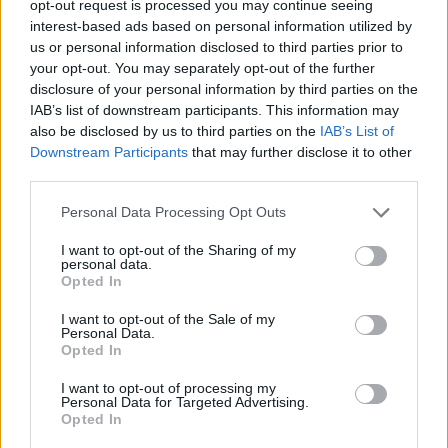
opt-out request is processed you may continue seeing
interest-based ads based on personal information utilized by
us or personal information disclosed to third parties prior to
*schokolade61*
your opt-out. You may separately opt-out of the further
Lebende Forenlegende
disclosure of your personal information by third parties on the
IAB’s list of downstream participants. This information may
also be disclosed by us to third parties on the
IAB’s List of
Rommee spielen.........
S
Downstream Participants
that may further disclose it to other
17 April 2026
third parties.
Tammoo
,
DieWatschelente0815
,
lissy_kind
und
1 weiteren Person
gefällt dies.
Personal Data Processing Opt Outs
I want to opt-out of the Sharing of my
personal data.
thriftshop
Opted In
Lebende Forenlegende
I want to opt-out of the Sale of my
Personal Data.
Schach.........T
Opted In
17 April 2026
I want to opt-out of processing my
Tammoo
,
DieWatschelente0815
und
lissy_kind
gefällt dies.
Personal Data for Targeted Advertising.
Opted In