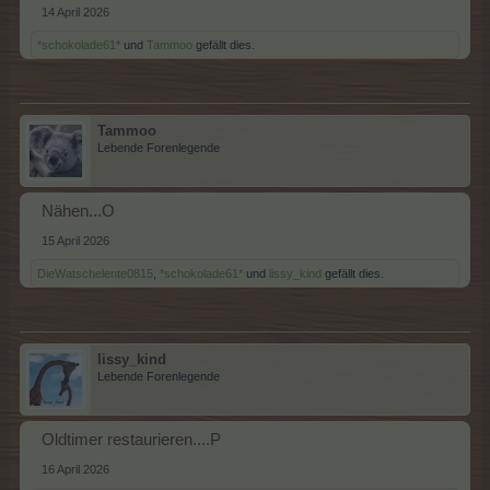
14 April 2026
*schokolade61*
und
Tammoo
gefällt dies.
Tammoo
Lebende Forenlegende
Nähen...O
15 April 2026
DieWatschelente0815
,
*schokolade61*
und
lissy_kind
gefällt dies.
lissy_kind
Lebende Forenlegende
Oldtimer restaurieren....P
16 April 2026