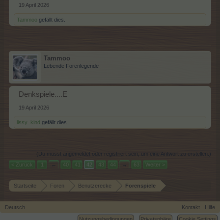
19 April 2026
Tammoo
gefällt dies.
Tammoo
Lebende Forenlegende
Denkspiele....E
19 April 2026
lissy_kind
gefällt dies.
(Du musst angemeldet oder registriert sein, um eine Antwort zu erstellen.)
< Zurück
1
←
40
41
42
43
44
→
63
Weiter >
Startseite
Foren
Benutzerecke
Forenspiele
Deutsch
Kontakt
Hilfe
Nutzungsbedingungen
Privatsphäre
Cookie Settings