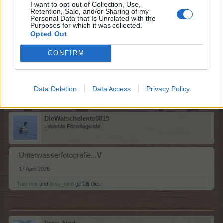
I want to opt-out of Collection, Use,
Retention, Sale, and/or Sharing of my
lissy_kind
Personal Data that Is Unrelated with the
Lebende Forenlegende
Purposes for which it was collected.
Opted Out
Tauchen....U
CONFIRM
17 April 2026
Tammoo
und
DieWatschelente0815
gefällt dies.
Data Deletion
Data Access
Privacy Policy
DieWatschelente0815
Lebende Forenlegende
Unterwasserfotografie...
V
17 April 2026
Tammoo
und
lissy_kind
gefällt dies.
lissy_kind