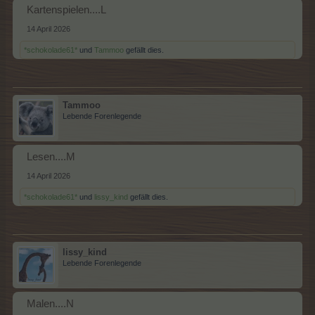
Kartenspielen....L
14 April 2026
*schokolade61*
und
Tammoo
gefällt dies.
Tammoo
Lebende Forenlegende
Lesen....M
14 April 2026
*schokolade61*
und
lissy_kind
gefällt dies.
lissy_kind
Lebende Forenlegende
Malen....N