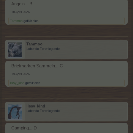
Angeln....B
18 April 2026
Tammoo
gefällt dies.
Tammoo
Lebende Forenlegende
Briefmarken Sammeln....C
19 April 2026
lissy_kind
gefällt dies.
lissy_kind
Lebende Forenlegende
Camping....D