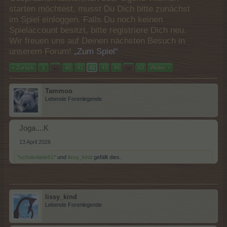
starten möchtest, musst Du Dich bitte zunächst
im Spiel einloggen. Falls Du noch keinen
Spielaccount besitzt, bitte registriere Dich neu.
Wir freuen uns auf Deinen nächsten Besuch in
unserem Forum!
„Zum Spiel“
< Zurück
1
←
40
41
42
43
44
→
63
Weiter >
Tammoo
Lebende Forenlegende
Joga....K
13 April 2026
*schokolade61*
und
lissy_kind
gefällt dies.
lissy_kind
Lebende Forenlegende