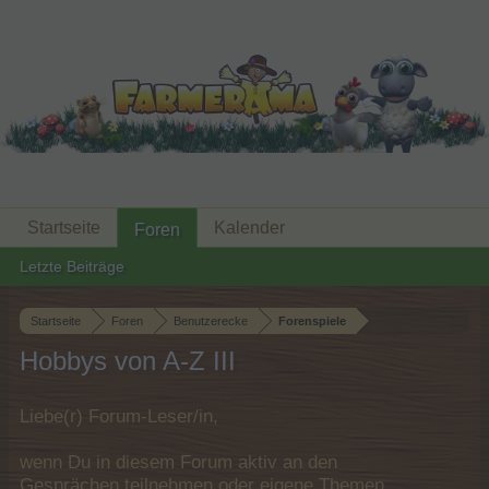
Startseite
Kalender
Foren
Letzte Beiträge
Startseite
Foren
Benutzerecke
Forenspiele
Hobbys von A-Z III
Liebe(r) Forum-Leser/in,
wenn Du in diesem Forum aktiv an den
Gesprächen teilnehmen oder eigene Themen