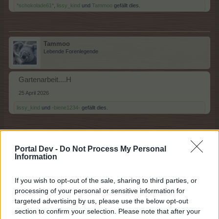
*schokolade61*
,
lissy_kind
und
Tammoo
gefällt dies.
Tammoo
Lebende Forenlegende
Gartenarbeit....H
25 April 2026
lissy_kind
und
-biene1234-
gefällt dies.
-biene1234-
Portal Dev -
Do Not Process My Personal
Lebende Forenlegende
Information
If you wish to opt-out of the sale, sharing to third parties, or
Handarbeit....I
processing of your personal or sensitive information for
25 April 2026
targeted advertising by us, please use the below opt-out
*schokolade61*
,
lissy_kind
und
Tammoo
gefällt dies.
section to confirm your selection. Please note that after your