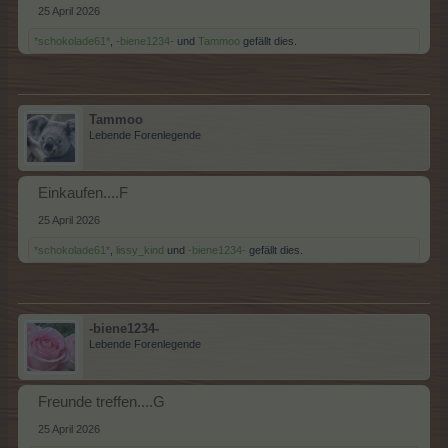
25 April 2026
*schokolade61*
,
-biene1234-
und
Tammoo
gefällt dies.
Tammoo
Lebende Forenlegende
Einkaufen....F
25 April 2026
*schokolade61*
,
lissy_kind
und
-biene1234-
gefällt dies.
-biene1234-
Lebende Forenlegende
Freunde treffen....G
25 April 2026