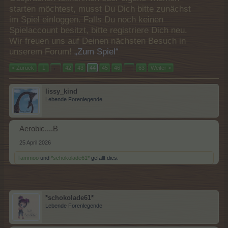
starten möchtest, musst Du Dich bitte zunächst
im Spiel einloggen. Falls Du noch keinen
Spielaccount besitzt, bitte registriere Dich neu.
Wir freuen uns auf Deinen nächsten Besuch in
unserem Forum!
„Zum Spiel“
< Zurück
1
←
42
43
44
45
46
→
63
Weiter >
lissy_kind
Lebende Forenlegende
Aerobic....B
25 April 2026
Tammoo
und
*schokolade61*
gefällt dies.
*schokolade61*
Lebende Forenlegende