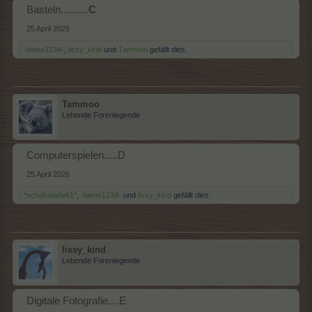
Basteln..........
C
25 April 2026
-biene1234-
,
lissy_kind
und
Tammoo
gefällt dies.
Tammoo
Lebende Forenlegende
Computerspielen.....D
25 April 2026
*schokolade61*
,
-biene1234-
und
lissy_kind
gefällt dies.
lissy_kind
Lebende Forenlegende
Digitale Fotografie....E