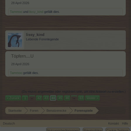
28 April 2026
Tammoo
und
lissy_kind
gefällt dies.
lissy_kind
Lebende Forenlegende
Töpfern....U
28 April 2026
Tammoo
gefällt dies.
(Du musst angemeldet oder registriert sein, um eine Antwort zu erstellen.)
< Zurück
1
←
42
43
44
45
46
→
63
Weiter >
Startseite
Foren
Benutzerecke
Forenspiele
Deutsch
Kontakt
Hilfe
Nutzungsbedingungen
Privatsphäre
Cookie Settings