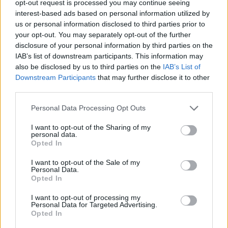
opt-out request is processed you may continue seeing
interest-based ads based on personal information utilized by
us or personal information disclosed to third parties prior to
Tammoo
your opt-out. You may separately opt-out of the further
Lebende Forenlegende
disclosure of your personal information by third parties on the
IAB’s list of downstream participants. This information may
also be disclosed by us to third parties on the
IAB’s List of
Imkern....J
Downstream Participants
that may further disclose it to other
25 April 2026
third parties.
-biene1234-
,
*schokolade61*
und
lissy_kind
gefällt dies.
Personal Data Processing Opt Outs
I want to opt-out of the Sharing of my
personal data.
lissy_kind
Opted In
Lebende Forenlegende
I want to opt-out of the Sale of my
Personal Data.
Jazzgesang....K
Opted In
26 April 2026
I want to opt-out of processing my
-biene1234-
,
Tammoo
und
*schokolade61*
gefällt dies.
Personal Data for Targeted Advertising.
Opted In