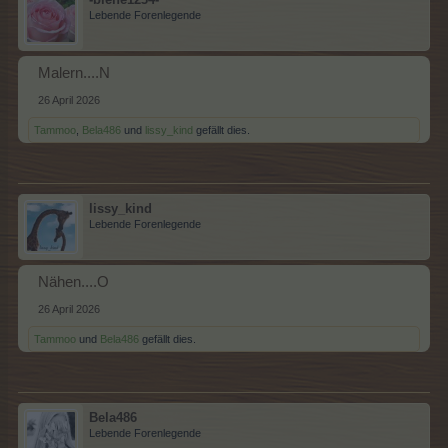
Lebende Forenlegende
Malern....N
26 April 2026
Tammoo
,
Bela486
und
lissy_kind
gefällt dies.
lissy_kind
Lebende Forenlegende
Nähen....O
26 April 2026
Tammoo
und
Bela486
gefällt dies.
Bela486
Lebende Forenlegende