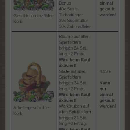
Bonus
einmal
40x Susis
gekauft
Turbodünger
werden!
Geschichtenerzähler-
20x Superfutter
Korb
10x Zahnradtaler
Bäume auf allen
Spielfeldern
bringen 24 Std.
lang +2 Ernte.
Wird beim Kauf
aktiviert!
Ställe auf allen
4.99 €
Spielfeldern
bringen 24 Std.
Kann
lang +2 Ernte.
nur
Wird beim Kauf
einmal
aktiviert!
gekauft
Werkstuben auf
werden!
Arbeitergeschichte-
allen Spielfeldern
Korb
bringen 24 Std.
lang +2 Ertrag.
Wird beim Kauf