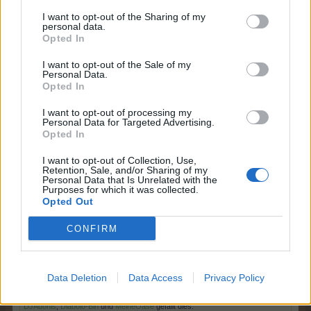
Pflanzen“ auf allen
I want to opt-out of the Sharing of my
Spielfeldern
personal data.
bringen 24 Std.
Opted In
lang +2 Ernte.
Wird beim Kauf
I want to opt-out of the Sale of my
aktiviert!
Personal Data.
Opted In
50x Gerrys Hut
I want to opt-out of processing my
Quest
Personal Data for Targeted Advertising.
Opted In
Kühe und Traktoren
I want to opt-out of Collection, Use,
Retention, Sale, and/or Sharing of my
Personal Data that Is Unrelated with the
Purposes for which it was collected.
Opted Out
Gerry hat bei ihrem letzten Besuch der Farm-Ausstellung
zwar keinen neuen Traktor gefunden, aber sie hatte
CONFIRM
trotzdem viel Spaß. „Tja, die Farm könnte einen zweiten
Traktor gebrauchen, und vielleicht habe ich diesmal mehr
Glück. Mal sehen, was das Team daraus macht.“
Data Deletion
Data Access
Privacy Policy
1 Juni 2026
DJAdonis
,
Diabolo-Bln
und
MeineOase
gefällt dies.