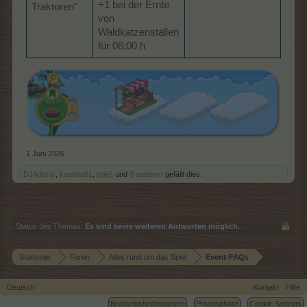
+1 bei der Ernte
Traktoren"
von
Waldkatzenställen
für 06:00 h
1 Juni 2026
DJAdonis
,
kuerbis61
,
(eiei)
und
8 anderen
gefällt dies.
Status des Themas:
Es sind keine weiteren Antworten möglich.
Startseite
Foren
Alles rund um das Spiel
Event-FAQs
Deutsch
Kontakt
Hilfe
Nutzungsbedingungen
Privatsphäre
Cookie Settings