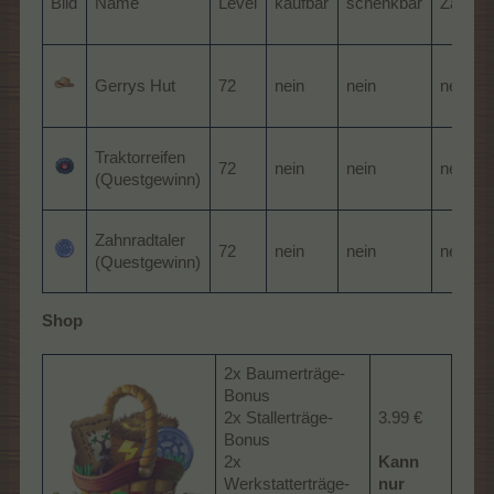
Bild
Name
Level
kaufbar
schenkbar
Zaube
Gerrys Hut
72
nein
nein
nein
Traktorreifen
72
nein
nein
nein
(Questgewinn)
Zahnradtaler
72
nein
nein
nein
(Questgewinn)
Shop
2x Baumerträge-
Bonus
2x Stallerträge-
3.99 €
Bonus
2x
Kann
Werkstatterträge-
nur