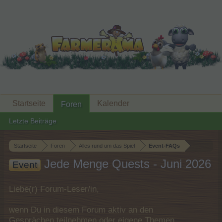
Startseite
Kalender
Foren
Letzte Beiträge
Startseite
Foren
Alles rund um das Spiel
Event-FAQs
Jede Menge Quests - Juni 2026
Event
Liebe(r) Forum-Leser/in,
wenn Du in diesem Forum aktiv an den
Gesprächen teilnehmen oder eigene Themen