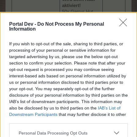
aktiviert!
50x Gerrys Hut
Blumen auf allen
Portal Dev -
Do Not Process My Personal
Spielfeldern
Information
bringen 24 Std.
lang +2 Ernte.
If you wish to opt-out of the sale, sharing to third parties, or
Wird beim Kauf
processing of your personal or sensitive information for
aktiviert!
targeted advertising by us, please use the below opt-out
Gemüse auf allen
section to confirm your selection. Please note that after your
Spielfeldern bringt
opt-out request is processed you may continue seeing
24 Std. lang +2
interest-based ads based on personal information utilized by
Ernte.
3.99 €
us or personal information disclosed to third parties prior to
Wird beim Kauf
your opt-out. You may separately opt-out of the further
aktiviert!
Kann
disclosure of your personal information by third parties on the
Getreide auf allen
nur
IAB’s list of downstream participants. This information may
Spielfeldern bringt
einmal
24 Std. lang +2
also be disclosed by us to third parties on the
IAB’s List of
gekauft
Ernte.
Downstream Participants
that may further disclose it to other
werden!
Gärtnergeschichte-
Wird beim Kauf
third parties.
Korb
aktiviert!
„Sonstige
Personal Data Processing Opt Outs