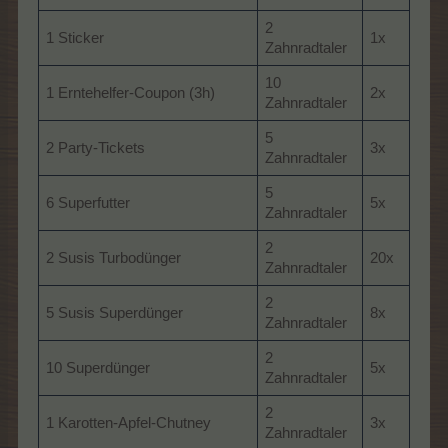
2
1 Sticker
1x
Zahnradtaler
10
1 Erntehelfer-Coupon (3h)
2x
Zahnradtaler
5
2 Party-Tickets
3x
Zahnradtaler
5
6 Superfutter
5x
Zahnradtaler
2
2 Susis Turbodünger
20x
Zahnradtaler
2
5 Susis Superdünger
8x
Zahnradtaler
2
10 Superdünger
5x
Zahnradtaler
2
1 Karotten-Apfel-Chutney
3x
Zahnradtaler