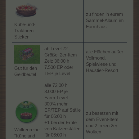
zu finden in eurem
.
Sammel-Album im
Kühe-und-
Farmhaus
Traktoren-
Sticker
ab Level 72
alle Flächen außer
Größe: 2er-Item
Vollmond,
Zeit: 36:00 h
Spielwiese und
7.500 EP oder
Gut für den
Haustier-Resort
TEP je Level
Geldbeutel
alle 72:00 h
8.000 EP je
Farm-Level
300% mehr
EP/TEP auf Ställe
zu besetzen mit
für 06:00 h
dem Event-Item
+1 bei der Ernte
und 2 freien 2er
von Katzenställen
Wolkenreihe
Wolken
für 06:00 h
"Kühe und