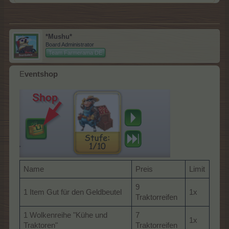
*Mushu*
Board Administrator
Team Farmerama DE
E
ventshop
Name
Preis
Limit
9
1 Item Gut für den Geldbeutel
1x
Traktorreifen
1 Wolkenreihe "Kühe und
7
1x
Traktoren"
Traktorreifen