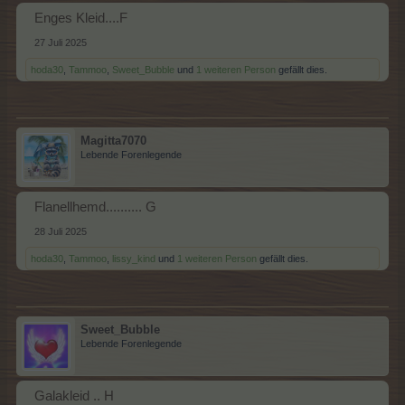
Enges Kleid....F
27 Juli 2025
hoda30
,
Tammoo
,
Sweet_Bubble
und
1 weiteren Person
gefällt dies.
Magitta7070
Lebende Forenlegende
Flanellhemd.......... G
28 Juli 2025
hoda30
,
Tammoo
,
lissy_kind
und
1 weiteren Person
gefällt dies.
Sweet_Bubble
Lebende Forenlegende
Galakleid .. H