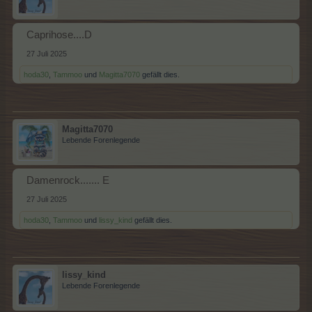
Caprihose....D
27 Juli 2025
hoda30
,
Tammoo
und
Magitta7070
gefällt dies.
Magitta7070
Lebende Forenlegende
Damenrock....... E
27 Juli 2025
hoda30
,
Tammoo
und
lissy_kind
gefällt dies.
lissy_kind
Lebende Forenlegende