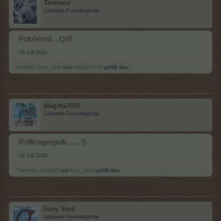
Tammoo
Lebende Forenlegende
Polohemd....Q/R
29 Juli 2025
hoda30
,
lissy_kind
und
Magitta7070
gefällt dies.
Magitta7070
Lebende Forenlegende
Rollkragenpulli....... S
29 Juli 2025
Tammoo
,
hoda30
und
lissy_kind
gefällt dies.
lissy_kind
Lebende Forenlegende