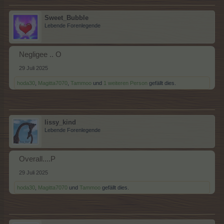
Sweet_Bubble
Lebende Forenlegende
Negligee .. O
29 Juli 2025
hoda30
,
Magitta7070
,
Tammoo
und
1 weiteren Person
gefällt dies.
lissy_kind
Lebende Forenlegende
Overall....P
29 Juli 2025
hoda30
,
Magitta7070
und
Tammoo
gefällt dies.