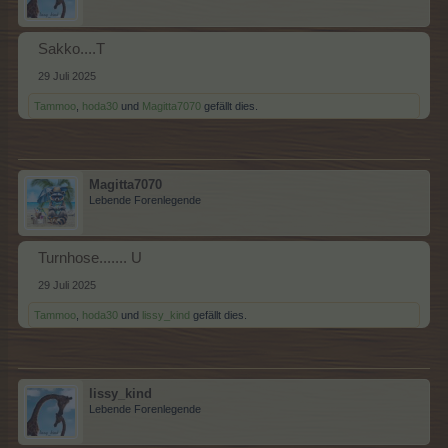
Sakko....T
29 Juli 2025
Tammoo
,
hoda30
und
Magitta7070
gefällt dies.
Magitta7070
Lebende Forenlegende
Turnhose....... U
29 Juli 2025
Tammoo
,
hoda30
und
lissy_kind
gefällt dies.
lissy_kind
Lebende Forenlegende