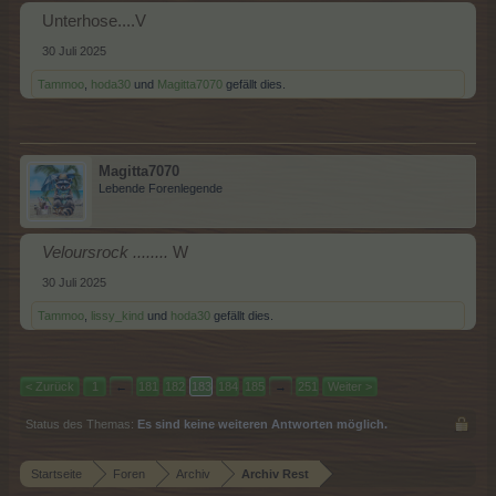
Unterhose....V
30 Juli 2025
Tammoo
,
hoda30
und
Magitta7070
gefällt dies.
Magitta7070
Lebende Forenlegende
Veloursrock ........
W
30 Juli 2025
Tammoo
,
lissy_kind
und
hoda30
gefällt dies.
< Zurück
1
←
181
182
183
184
185
→
251
Weiter >
Status des Themas:
Es sind keine weiteren Antworten möglich.
Startseite
Foren
Archiv
Archiv Rest