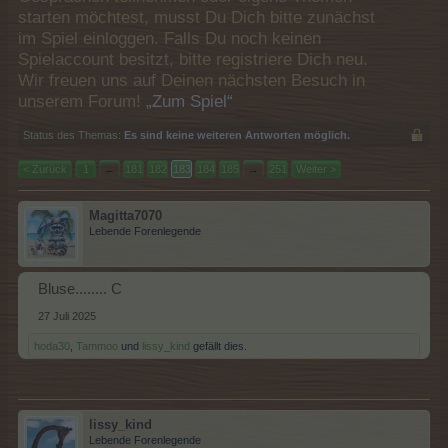
starten möchtest, musst Du Dich bitte zunächst
im Spiel einloggen. Falls Du noch keinen
Spielaccount besitzt, bitte registriere Dich neu.
Wir freuen uns auf Deinen nächsten Besuch in
unserem Forum!
„Zum Spiel“
Status des Themas:
Es sind keine weiteren Antworten möglich.
< Zurück
1
←
181
182
183
184
185
→
251
Weiter >
Magitta7070
Lebende Forenlegende
Bluse........ C
27 Juli 2025
hoda30
,
Tammoo
und
lissy_kind
gefällt dies.
lissy_kind
Lebende Forenlegende