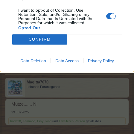
I want to opt-out of Collection, Use,
Retention, Sale, and/or Sharing of my
Personal Data that Is Unrelated with the
lissy_kind
Purposes for which it was collected.
Lebende Forenlegende
Opted Out
CONFIRM
Lange Hose....M
29 Juli 2025
hoda30
,
Tammoo
,
Sweet_Bubble
und
1 weiteren Person
gefällt dies.
Data Deletion
Data Access
Privacy Policy
Magitta7070
Lebende Forenlegende
Mütze....... N
29 Juli 2025
hoda30
,
Tammoo
,
lissy_kind
und
1 weiteren Person
gefällt dies.