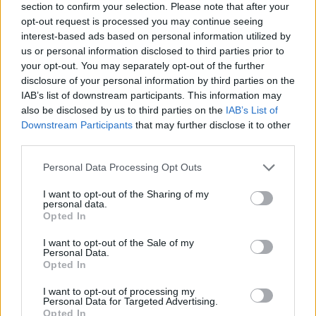
section to confirm your selection. Please note that after your
hoda30
,
Tammoo
,
Magitta7070
und
1 weiteren Person
gefällt dies.
opt-out request is processed you may continue seeing
interest-based ads based on personal information utilized by
us or personal information disclosed to third parties prior to
your opt-out. You may separately opt-out of the further
lissy_kind
Lebende Forenlegende
disclosure of your personal information by third parties on the
IAB’s list of downstream participants. This information may
also be disclosed by us to third parties on the
IAB’s List of
Jacke....K
Downstream Participants
that may further disclose it to other
third parties.
29 Juli 2025
hoda30
,
Tammoo
und
Magitta7070
gefällt dies.
Personal Data Processing Opt Outs
I want to opt-out of the Sharing of my
personal data.
Magitta7070
Opted In
Lebende Forenlegende
I want to opt-out of the Sale of my
Personal Data.
Opted In
Kurze- Jeans....... L
29 Juli 2025
I want to opt-out of processing my
Personal Data for Targeted Advertising.
hoda30
und
lissy_kind
gefällt dies.
Opted In