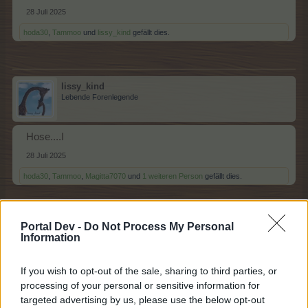
28 Juli 2025
hoda30
,
Tammoo
und
lissy_kind
gefällt dies.
lissy_kind
Lebende Forenlegende
Hose....I
28 Juli 2025
hoda30
,
Tammoo
,
Magitta7070
und
1 weiteren Person
gefällt dies.
Portal Dev -
Do Not Process My Personal
Sweet_Bubble
Information
Lebende Forenlegende
If you wish to opt-out of the sale, sharing to third parties, or
Italienische Stola . J
processing of your personal or sensitive information for
targeted advertising by us, please use the below opt-out
28 Juli 2025