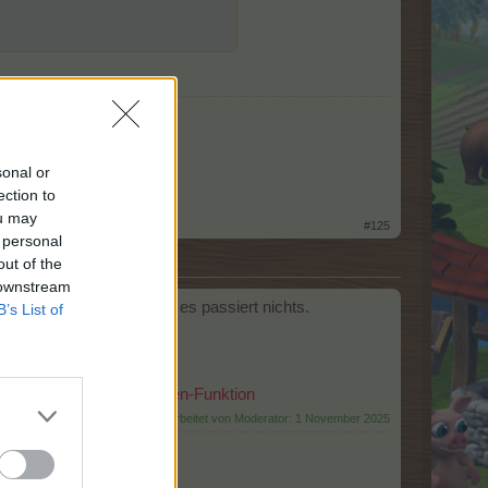
sonal or
ection to
ou may
#125
 personal
out of the
 downstream
en. Sie werden blau aber es passiert nichts.
B’s List of
wegen.
nutze bitte die Bearbeiten-Funktion
Zuletzt bearbeitet von Moderator:
1 November 2025