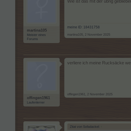
Wie ist das mit der übrig gebliebe
meine ID: 18431758
martina105
martina105
,
2 November 2025
Meister eines
Forums
verliere ich meine Rucksäcke wen
offingen1961
,
2 November 2025
offingen1961
Laufenlerner
Zitat von Sofadackel:
↑