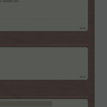
0 wieder los.
#130
#131