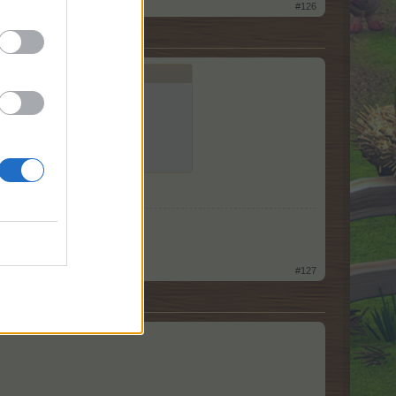
#126
u aber es passiert nichts.
earbeiten-Funktion
#127