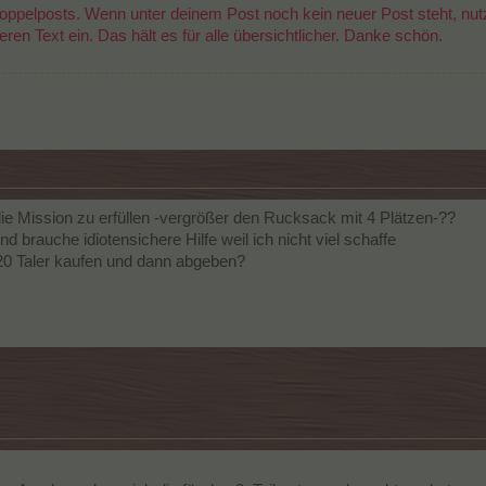
oppelposts. Wenn unter deinem Post noch kein neuer Post steht, nutz
eren Text ein. Das hält es für alle übersichtlicher. Danke schön.
e Mission zu erfüllen -vergrößer den Rucksack mit 4 Plätzen-??
d brauche idiotensichere Hilfe weil ich nicht viel schaffe
20 Taler kaufen und dann abgeben?