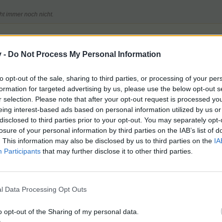
t immer noch nicht.
 Markt 5
v -
Do Not Process My Personal Information
zwei niedliche, kleine, blanke,
ißen "
Bitte
" und "
Danke
"
( unbekannt )
to opt-out of the sale, sharing to third parties, or processing of your per
formation for targeted advertising by us, please use the below opt-out s
 auch
KEINE
an!!
r selection. Please note that after your opt-out request is processed y
eing interest-based ads based on personal information utilized by us or
disclosed to third parties prior to your opt-out. You may separately opt-
losure of your personal information by third parties on the IAB’s list of
s geht nichts. Ausdauer habe ich. kann aber keine Steine mehr beweg
. This information may also be disclosed by us to third parties on the
IA
Participants
that may further disclose it to other third parties.
nd im Shop Sachen holen aber die Steine lassen sich nicht mehr be
oppelposts, wenn du deinem Beitrag noch etwas hinzufügen möchtest, 
l Data Processing Opt Outs
o opt-out of the Sharing of my personal data.