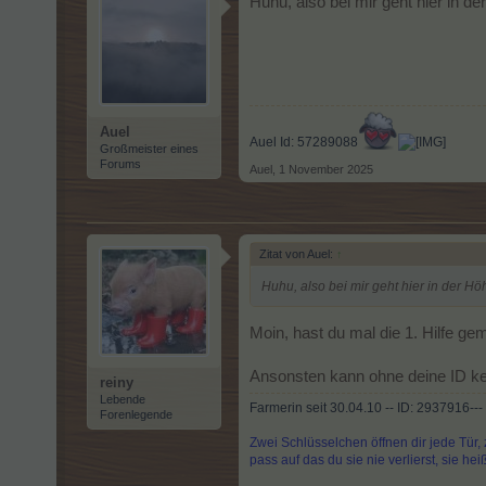
Huhu, also bei mir geht hier in 
Auel
Auel Id: 57289088
Großmeister eines
Forums
Auel
,
1 November 2025
Zitat von Auel:
↑
Huhu, also bei mir geht hier in der H
Moin, hast du mal die 1. Hilfe g
Ansonsten kann ohne deine ID ke
reiny
Lebende
Farmerin seit 30.04.10 -- ID: 2937916---
Forenlegende
Zwei Schlüsselchen öffnen dir jede Tür, 
pass auf das du sie nie verlierst, sie he