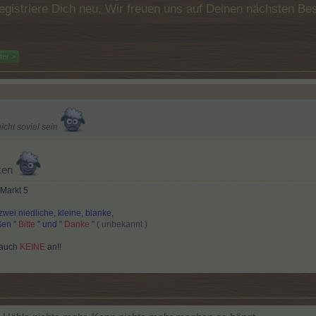
e registriere Dich neu. Wir freuen uns auf Deinen nächsten 
ter >
cht soviel sein
nken
 Markt 5
zwei niedliche, kleine, blanke,
ißen "
Bitte
" und "
Danke
"
( unbekannt )
 auch
KEINE
an!!