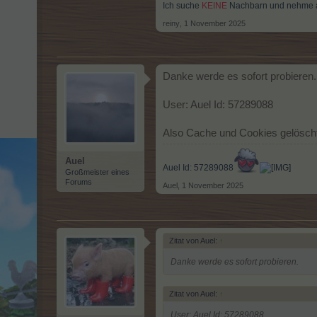
Ich suche
KEINE
Nachbarn und nehme
reiny
,
1 November 2025
Danke werde es sofort probieren.
User: Auel Id: 57289088
Also Cache und Cookies gelöscht
Auel
Auel Id: 57289088
Großmeister eines
Forums
Auel
,
1 November 2025
Zitat von Auel:
↑
Danke werde es sofort probieren.
Zitat von Auel:
↑
User: Auel Id: 57289088