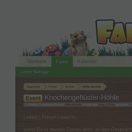
Startseite
Kalender
Foren
Letzte Beiträge
Startseite
Foren
Archiv
Hilfe-Archiv
Knochengeflüster-Höhle
Event
Dieses Thema im Forum '
Hilfe-Archiv
' wurde von
Frau_Grün
gestartet,
2
Liebe(r) Forum-Leser/in,
wenn Du in diesem Forum aktiv an den Gespräche