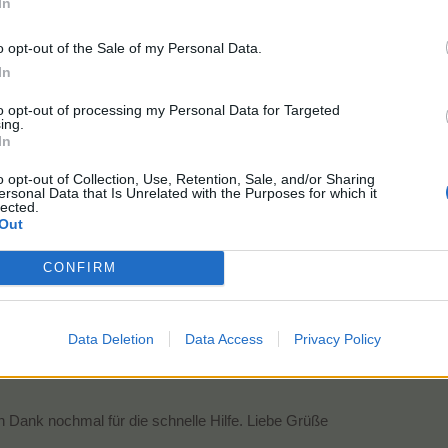
In
o opt-out of the Sale of my Personal Data.
In
to opt-out of processing my Personal Data for Targeted
ht nichts. Ausdauer habe ich. kann aber keine Steine mehr bewegen. Sie werden bla
ing.
In
m Shop Sachen holen aber die Steine lassen sich nicht mehr bewegen.
lposts, wenn du deinem Beitrag noch etwas hinzufügen möchtest, nutze bitte die B
o opt-out of Collection, Use, Retention, Sale, and/or Sharing
ersonal Data that Is Unrelated with the Purposes for which it
lected.
n und sagt, du sollst dich jetzt noch einmal neu einloggen
Out
CONFIRM
​
Data Deletion
Data Access
Privacy Policy
n Dank nochmal für die schnelle Hilfe. Liebe Grüße