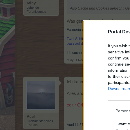
reiny
Lebende
Also Cache und Cookies gelöscht. Geh
Forenlegende
Was genau hängt denn ?
Farmerin seit 30.04.10 -- ID: 2937916---
Portal De
Zwei Schlüsselchen öffnen dir jede Tür, 
pass auf das du sie nie verlierst, sie he
If you wish 
sensitive in
Ich suche
KEINE
Nachbarn und nehme
confirm you
reiny
,
1 November 2025
continue se
information 
further disc
Ich kann anklicken was ich will e
participants
Downstream 
Alles andere geht. Eintauschen u
edit ~Orleana~: bitte vermeide D
Persona
Auel
Großmeister eines
I want t
Auel Id: 57289088
Forums