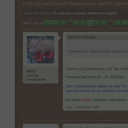
Falls Du noch keinen Spielaccount besitzt, bitt
Status des Themas:
Es sind keine weiteren Antworten möglich.
Seite 7 von 12
< Zurück
1
←
5
6
7
8
9
→
12
Wei
Zitat von simbadiba:
↑
Dankeschön, dann werden das wohl ni
Gerne und abwarten und Tee tri
reiny
Lebende
Farmerin seit 30.04.10 -- ID: 2937916---
Forenlegende
Zwei Schlüsselchen öffnen dir jede Tür, 
pass auf das du sie nie verlierst, sie he
Ich suche
KEINE
Nachbarn und nehme
reiny
,
1 November 2025