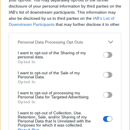
your opt-out. You may separately opt-out of the further
muss gestehen verstehn das upgradeüberhaupt nicht
disclosure of your personal information by third parties on the
genau das machen was ich sonst auch machen musste
IAB’s list of downstream participants. This information may
grundbaum und da das upgrade und musste auch den
also be disclosed by us to third parties on the
IAB’s List of
namen eintippen ,also wa bringt diese upgrade ausser
Downstream Participants
that may further disclose it to other
das alle xl/xxl bäume durchgestrichen sind
third parties.
29 Mai 2026
Personal Data Processing Opt Outs
naiad2000
und
-*SUE*-
gefällt dies.
I want to opt-out of the Sharing of my
personal data.
Opted In
bestens
Lebende Forenlegende
I want to opt-out of the Sale of my
Personal Data.
Opted In
Zitat von Oberschnatter:
↑
I want to opt-out of processing my
Hallo zusammen,
Personal Data for Targeted Advertising.
Opted In
gibt es darauf eine Antwort? Bei mir ist das nämlich genauso.
Beschreibung: Siehe Beitrag über mir.
I want to opt-out of Collection, Use,
Retention, Sale, and/or Sharing of my
Personal Data that Is Unrelated with the
Purposes for which it was collected.