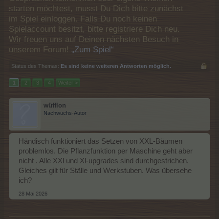
starten möchtest, musst Du Dich bitte zunächst
im Spiel einloggen. Falls Du noch keinen
Spielaccount besitzt, bitte registriere Dich neu.
Wir freuen uns auf Deinen nächsten Besuch in
unserem Forum!
„Zum Spiel“
Status des Themas:
Es sind keine weiteren Antworten möglich.
1
2
3
4
Weiter >
wüfflon
Nachwuchs-Autor
Händisch funktioniert das Setzen von XXL-Bäumen
problemlos. Die Pflanzfunktion per Maschine geht aber
nicht . Alle XXl und Xl-upgrades sind durchgestrichen.
Gleiches gilt für Ställe und Werkstuben. Was übersehe
ich?
28 Mai 2026