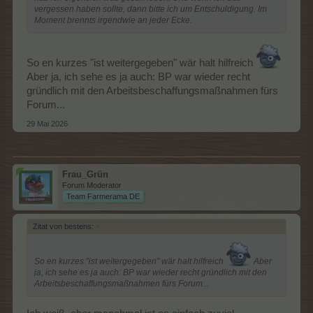
vergessen haben sollte, dann bitte ich um Entschuldigung. Im
Moment brennts irgendwie an jeder Ecke.
So en kurzes "ist weitergegeben" wär halt hilfreich
Aber ja, ich sehe es ja auch: BP war wieder recht
gründlich mit den Arbeitsbeschaffungsmaßnahmen fürs
Forum...
29 Mai 2026
Frau_Grün
Forum Moderator
Team Farmerama DE
Zitat von bestens:
↑
So en kurzes "ist weitergegeben" wär halt hilfreich
Aber
ja, ich sehe es ja auch: BP war wieder recht gründlich mit den
Arbeitsbeschaffungsmaßnahmen fürs Forum...