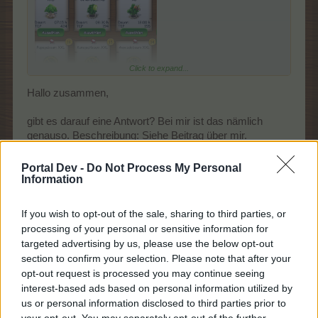
Click to expand...
Hallo zusammen,
Ich habe den Button ohne Pfeil gedrückt, bin dann im
Baummenü auf Upgrades gegangen...und könnte wenn ich
gibt es darauf eine Antwort? Bei mir ist das nämlich
denn wollte nicht alle Ups aufstellen siehe Bild. Wie
geschrieben, auf der Farm sind wesentlich mehr Upgrades
genauso. Beschreibung: Siehe Beitrag über mir.
durchgestrichen und somit nicht mit dem neuen Feature
aufstellbar. Bei den Ställen klappt es problemlos...
Portal Dev -
Do Not Process My Personal
Information
29 Mai 2026
If you wish to opt-out of the sale, sharing to third parties, or
-Muschelschubser-
gefällt dies.
processing of your personal or sensitive information for
targeted advertising by us, please use the below opt-out
section to confirm your selection. Please note that after your
_keks007_
opt-out request is processed you may continue seeing
Forenhalbgott
interest-based ads based on personal information utilized by
us or personal information disclosed to third parties prior to