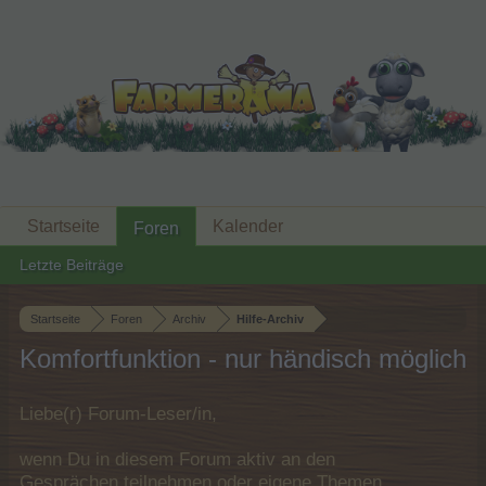
Startseite
Kalender
Foren
Letzte Beiträge
Startseite
Foren
Archiv
Hilfe-Archiv
Komfortfunktion - nur händisch möglich
Liebe(r) Forum-Leser/in,
wenn Du in diesem Forum aktiv an den
Gesprächen teilnehmen oder eigene Themen