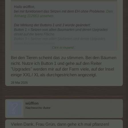
Hallo wüfflon,
bei mir funktioniert das Setzen mit dem EH ohne Probleme.
Den
Anhang 112663 ansehen
Die Wirkung der Buttons 1 und 3 wurde geändert:
Button 1 = Setzen von allen Baumarten und deren Upgrades
direkt auf die leere Fläche
Button 3 = Setzen von allen Stallarten und deren Upgrades
direkt auf die leere Fläche
Click to expand...
Die beiden neuen Buttons haben folgende Wirkung:
Button 2 = Setzen von Upgrades auf aufgestellte normale
Bäume. Bäume, von denen ein Grundbaum steht, werden
Bei den Tieren scheint das zu stimmen. Bei den Bäumen
angezeigt, bei nicht aufgestellten Grundbäumen werden diese
nicht. Nutze ich Button 1 und gehe auf den Reiter
durchgestrichen angezeigt.
"Upgrades" werden mir auf der Farm viele, auf der Insel
Button 4 = Setzen von Upgrades auf aufgestellte Ställe. Ställe,
einige XXL / XL als durchgestrichen angezeigt.
von denen ein Grundstall steht, werden angezeigt, bei nicht
aufgestellten Grundställen werden diese durchgestrichen
28 Mai 2026
angezeigt.
Beide neuen Buttons setzen nur Upgrades auf aufgestellte
Bäume und Ställe.
wüfflon
Nachwuchs-Autor
Vielen Dank, Frau Grün, dann gehe ich mal pflanzen!