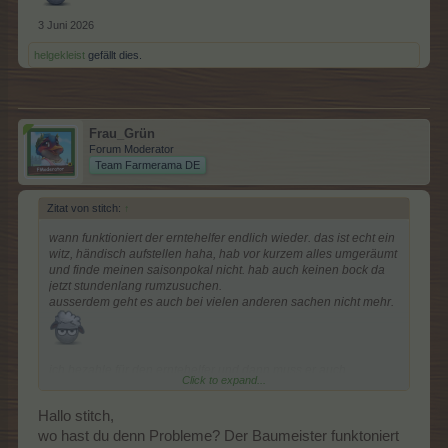
3 Juni 2026
helgekleist
gefällt dies.
Frau_Grün
Forum Moderator
Team Farmerama DE
Zitat von stitch:
↑
wann funktioniert der erntehelfer endlich wieder. das ist echt ein
witz, händisch aufstellen haha, hab vor kurzem alles umgeräumt
und finde meinen saisonpokal nicht. hab auch keinen bock da
jetzt stundenlang rumzusuchen.
ausserdem geht es auch bei vielen anderen sachen nicht mehr.
ich bezahle für den erntehelfer und dann muss er auch
Click to expand...
funktionieren oder ich will mein geld zurück.
das ist jetzt echt schon ein witz hier. macht weniger events und
Hallo stitch,
wo hast du denn Probleme? Der Baumeister funktoniert
richtet mal das spiel.