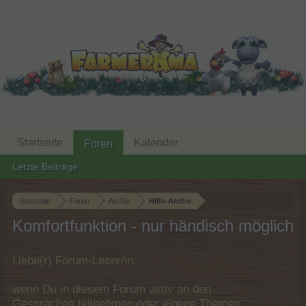
Startseite
Kalender
Foren
Letzte Beiträge
Startseite
Foren
Archiv
Hilfe-Archiv
Komfortfunktion - nur händisch möglich
Liebe(r) Forum-Leser/in,
wenn Du in diesem Forum aktiv an den
Gesprächen teilnehmen oder eigene Themen