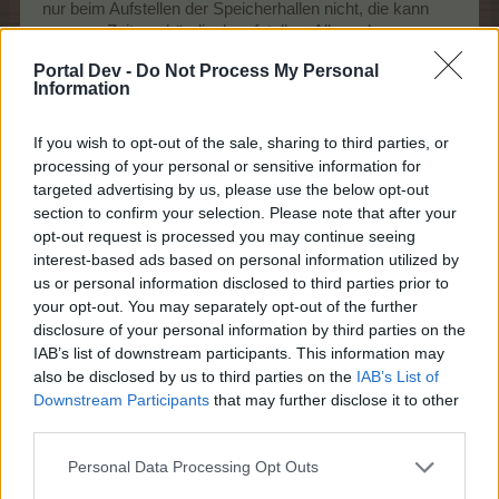
wer bezahlt hat auch das recht darauf das es funktioniert. kaufe
nur beim Aufstellen der Speicherhallen nicht, die kann
man zur Zeit nur händisch aufstellen. Alle anderen
mir ja auch keinen kühlschrank der nicht kühlt
Funktionen gehen ohne Probleme.
Portal Dev -
Do Not Process My Personal
3 Juni 2026
Information
stitch
gefällt dies.
If you wish to opt-out of the sale, sharing to third parties, or
processing of your personal or sensitive information for
targeted advertising by us, please use the below opt-out
möhrensalat
section to confirm your selection. Please note that after your
Kommandant des Forums
opt-out request is processed you may continue seeing
interest-based ads based on personal information utilized by
us or personal information disclosed to third parties prior to
Moin
mein Protestschwein protestiert weiter und
your opt-out. You may separately opt-out of the further
läßt das orangene Up nicht zu , ebenfalls gehen
disclosure of your personal information by third parties on the
Speicherhallen inkl. der mit Items nicht , beim wechsel
IAB’s list of downstream participants. This information may
muß ich jedes einzelne Item setzen wieder raus komplett
also be disclosed by us to third parties on the
IAB’s List of
wieder rein neues setzen --- das x6 gehts noch . ach
Downstream Participants
that may further disclose it to other
Stadprojekt gestern morgen 6x in der morgentlichen
third parties.
Haupternterunde --- nö is nich nervig so gar nicht
Personal Data Processing Opt Outs
auch ich bezahle den EH wenn er nicht geht nehm ich