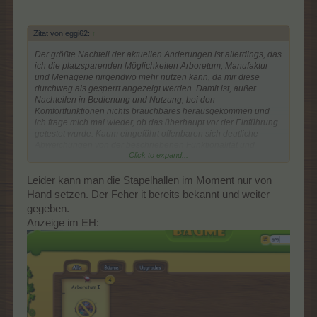
Zitat von eggi62:
↑
Der größte Nachteil der aktuellen Änderungen ist allerdings, das
ich die platzsparenden Möglichkeiten Arboretum, Manufaktur
und Menagerie nirgendwo mehr nutzen kann, da mir diese
durchweg als gesperrt angezeigt werden. Damit ist, außer
Nachteilen in Bedienung und Nutzung, bei den
Komfortfunktionen nichts brauchbares herausgekommen und
ich frage mich mal wieder, ob das überhaupt vor der Einführung
getestet wurde. Kaum eingeführt offenbaren sich deutliche
Abweichungen von der beschriebenen Funktionalität und
Click to expand...
keinerlei Vorteile bei der Nutzung vorhandener Upgrades. Das
kann man in einem Test nicht übersehen!
Leider kann man die Stapelhallen im Moment nur von
Viele Grüße
Hand setzen. Der Feher it bereits bekannt und weiter
eggi62
gegeben.
ID 8750942
Anzeige im EH: