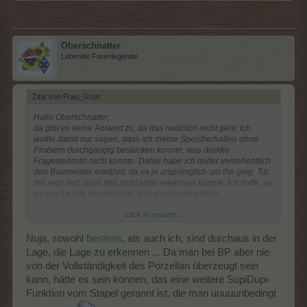
Oberschnatter
Lebende Forenlegende
Zitat von Frau_Grün:
↑
Hallo Oberschnatter,
da gibt es keine Antwort zu, da das natürlich nicht geht. Ich
wollte damit nur sagen, dass ich meine Speicherhallen ohne
Problem durchgängig bestücken konnte, was der/die
Fragesteller/in nicht konnte. Dabei habe ich leider versehentlich
den Baumeister erwähnt, da es ja ursprünglich um ihn ging. Tut
mir sehr leid, dass das nicht jeder erkennen konnte. Ich hoffe, es
ist nun für alle verständlich, was ich gemeint habe.
Click to expand...
Edit: Im ursprünglichen Post habe ich das natürlich auch
berichtigt.
Nuja, sowohl
bestens
, als auch ich, sind durchaus in der
Lage, die Lage zu erkennen ... Da man bei BP aber nie
von der Vollständigkeit des Porzellan überzeugt sein
kann, hätte es sein können, das eine weitere SupiDupi-
Funktion vom Stapel gerannt ist, die man uuuuunbedingt