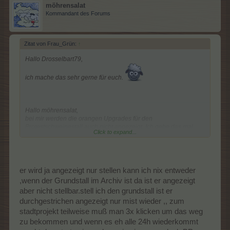
möhrensalat
Kommandant des Forums
Zitat von Frau_Grün:
↑
Hallo Drosselbart79,
ich mache das sehr gerne für euch.
Hallo möhrensalat,
bei mir werden die orangen Upgrades für den
Protestschweinestall auch nicht angezeigt. Ich gebe das mal
Click to expand...
weiter. Scheint wphl ein Anzeigefehler zu sein. Ob das nun am
WE noch geprüft wird, glaube ich eher nicht.
er wird ja angezeigt nur stellen kann ich nix entweder
Hallo mogli52,
,wenn der Grundstall im Archiv ist da ist er angezeigt
kurz erklärt: Ich habe grade für die Erfüllung der Meisterklasse
aber nicht stellbar.stell ich den grundstall ist er
eine Menagerie aufgestellt. Um soviele Tiere wie möglich zu
bekommen, habe ich sie mit Neonställen gefüllt. Bisher musste
durchgestrichen angezeigt nur mist wieder ,, zum
ich dafür immer erst die Menagerie mit 8 Ställen und
stadtprojekt teilweise muß man 3x klicken um das weg
anschließend noch einmal mit 8 Upgrades befüllen. Mit der
zu bekommen und wenn es eh alle 24h wiederkommt
neuen Funktion konnte ich jetzt alle 8 Plätze sofort mit