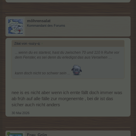
Upgrade für den Protestschweinestall habe ich ja bereit
weitergegeben. Und leider lassen sich auf einem Testserver
nicht alle möglichen Konstellationen darstellen, die bei Farmern
dann vorkommen können. Bei Neueinführungen gabe es schon
möhrensalat
immer Probleme, die dann aber bei Meldung behoben werden
Kommandant des Forums
konnten.
Die Layer für die Meisterprojekte kann man vrhindern, indem
man das Projekt einfach einmal startet. Danach gibt es erst
wieder einen Layer, wenn die Zeit für das Meisterprojekt
Zitat von -suzy-q:
↑
abgelaufen ist und ein neues gestartet werden kann. Und auch
wenn man die Meisterklasse nicht spielt, hat es immer noch den
... wenn du es startest, hast du zwischen 70 und 110 h Ruhe vor
Vorteil, dass man bei "zufälliger" Erledigung einer Aufgabe eine
dem Fenster, es sei denn du erledigst das aus Versehen ....
Brelohnung bekommt, die man nicht erhält, wenn man den
Layer nur wegklickt, weil man es nicht spielen möchte.
kann doch nicht so schwer sein ...
nee is es nicht aber wenn ich ernte fällt doch immer was
ab früh auf alle fälle zur morgenernte , bei dir ist das
sicher auch nicht anders
30 Mai 2026
Frau_Grün