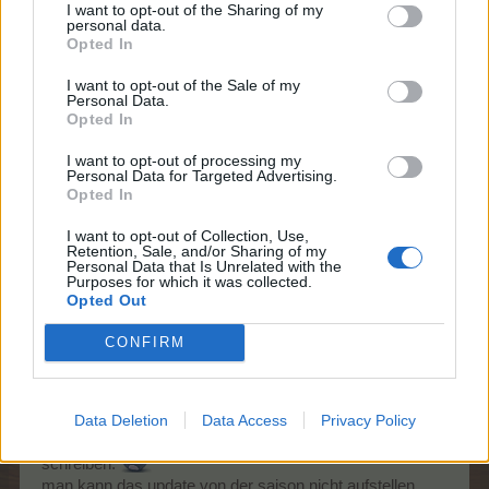
das Geld und geh mit Enkel Eis essen und sperr die
I want to opt-out of the Sharing of my
personal data.
Opted In
Farm ohne dann ab
3 Juni 2026
I want to opt-out of the Sale of my
Personal Data.
helgekleist
gefällt dies.
Opted In
I want to opt-out of processing my
Personal Data for Targeted Advertising.
stitch
Opted In
Lebende Forenlegende
I want to opt-out of Collection, Use,
Retention, Sale, and/or Sharing of my
Personal Data that Is Unrelated with the
Zitat von Frau_Grün:
↑
Purposes for which it was collected.
Opted Out
Hallo stitch,
wo hast du denn Probleme? Der Baumeister funktoniert nur
beim Aufstellen der Speicherhallen nicht, die kann man zur Zeit
CONFIRM
nur händisch aufstellen. Alle anderen Funktionen gehen ohne
Probleme.
Data Deletion
Data Access
Privacy Policy
nein eben nicht liebe frau grün sonst würde ich nicht
schreiben.
man kann das update von der saison nicht aufstellen.