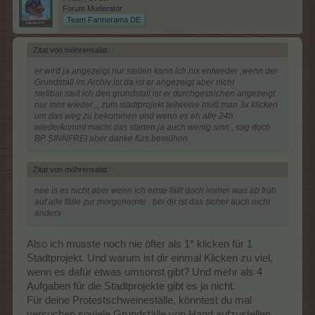
Forum Moderator
Team Farmerama DE
Zitat von möhrensalat:
↑
er wird ja angezeigt nur stellen kann ich nix entweder ,wenn der
Grundstall im Archiv ist da ist er angezeigt aber nicht
stellbar.stell ich den grundstall ist er durchgestrichen angezeigt
nur mist wieder ,, zum stadtprojekt teilweise muß man 3x klicken
um das weg zu bekommen und wenn es eh alle 24h
wiederkommt macht das starten ja auch wenig sinn , sag doch
BP SINNFREI aber danke fürs bemühen
Zitat von möhrensalat:
↑
nee is es nicht aber wenn ich ernte fällt doch immer was ab früh
auf alle fälle zur morgenernte , bei dir ist das sicher auch nicht
anders
Also ich musste noch nie öfter als 1* klicken für 1
Stadtprojekt. Und warum ist dir einmal Klicken zu viel,
wenn es dafür etwas umsonst gibt? Und mehr als 4
Aufgaben für die Stadtprojekte gibt es ja nicht.
Für deine Protestschweineställe, könntest du mal
versuchen soviele Grundställe von Hand aufzustellen,