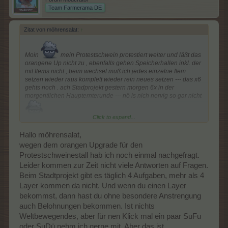
Team Farmerama DE
Zitat von möhrensalat:
↑
Moin
mein Protestschwein protestiert weiter und läßt das
orangene Up nicht zu , ebenfalls gehen Speicherhallen inkl. der
mit Items nicht , beim wechsel muß ich jedes einzelne Item
setzen wieder raus komplett wieder rein neues setzen --- das x6
gehts noch . ach Stadprojekt gestern morgen 6x in der
morgentlichen Haupternterunde --- nö is nich nervig so gar nicht
Click to expand...
auch ich bezahle den EH wenn er nicht geht nehm ich das Geld
und geh mit Enkel Eis essen und sperr die Farm ohne dann ab
Hallo möhrensalat,
wegen dem orangen Upgrade für den
Protestschweinestall hab ich noch einmal nachgefragt.
Leider kommen zur Zeit nicht viele Antworten auf Fragen.
Beim Stadtprojekt gibt es täglich 4 Aufgaben, mehr als 4
Layer kommen da nicht. Und wenn du einen Layer
bekommst, dann hast du ohne besondere Anstrengung
auch Belohnungen bekommen. Ist nichts
Weltbewegendes, aber für nen Klick mal ein paar SuFu
oder SuDü nehm ich gerne mit. Aber das ist