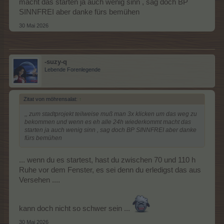
macht das starten ja auch wenig sinn , sag doch BP
Neonställen füllen. Ich habe also 8 mal das Aussuchen von
Upgrades für die Ställe in der Menagerie gespart.
SINNFREI aber danke fürs bemühen
30 Mai 2026
Hallo eggi62,
und genau das kannst du mit der neuen Funktion. Mit dem
linken Button für die Bäume kannst du dir alle Bäum und auch
deren Upgrades anzeigen lassen. In der Suchleiste kannst du
z.B. xxl eingeben und dann werden dir nur die XXL Upgrades
-suzy-q
angezeigt, die in deinem Bestand sind. Wenn du nun ein
Lebende Forenlegende
Upgrade auswählst, wirst du gefragt, wieviele du aufstellen
möchtest. Wenn du die Menge bestätigst, werden sowohl
Grundbaum als auch Upgrades aufgestellt. Allerdings nur in der
vorhandenen Menge der Grundbäume.
Zitat von möhrensalat:
↑
,, zum stadtprojekt teilweise muß man 3x klicken um das weg zu
bekommen und wenn es eh alle 24h wiederkommt macht das
starten ja auch wenig sinn , sag doch BP SINNFREI aber danke
Leider kann man die Stapelhallen im Moment nur von Hand
fürs bemühen
setzen. Der Feher it bereits bekannt und weiter gegeben.
Anzeige im EH:
Den Anhang 112681 ansehen
... wenn du es startest, hast du zwischen 70 und 110 h
Ruhe vor dem Fenster, es sei denn du erledigst das aus
Anzeige bei händischem Aufstellen:
Den Anhang 112682 ansehen
Versehen ....
kann doch nicht so schwer sein ...
Dein Problem (und das aller anderen Farmer) mit dem orangen
30 Mai 2026