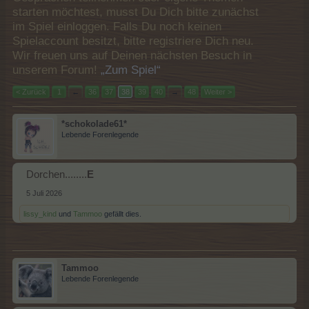
starten möchtest, musst Du Dich bitte zunächst
im Spiel einloggen. Falls Du noch keinen
Spielaccount besitzt, bitte registriere Dich neu.
Wir freuen uns auf Deinen nächsten Besuch in
unserem Forum!
„Zum Spiel“
< Zurück
1
←
36
37
38
39
40
→
48
Weiter >
*schokolade61*
Lebende Forenlegende
Dorchen........
E
5 Juli 2026
lissy_kind
und
Tammoo
gefällt dies.
Tammoo
Lebende Forenlegende