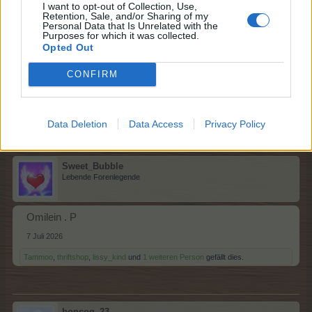
I want to opt-out of Collection, Use,
Retention, Sale, and/or Sharing of my
lissy_kind
Personal Data that Is Unrelated with the
Lebende Forenlegende
Purposes for which it was collected.
Opted Out
Naseweis....O
CONFIRM
7 Juli 2026
Tammoo
,
boncoq_23
und
Sweet_Bubble
gefällt dies.
Data Deletion
Data Access
Privacy Policy
Sweet_Bubble
Lebende Forenlegende
Omilein . P
7 Juli 2026
Tammoo
,
thriftshop
,
lissy_kind
und
1 weiteren Person
gefällt dies.
boncoq_23