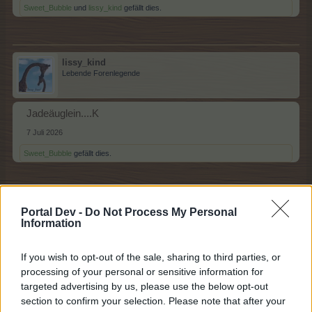
Sweet_Bubble
und
lissy_kind
gefällt dies.
lissy_kind
Lebende Forenlegende
Jadeäuglein....K
7 Juli 2026
Sweet_Bubble
gefällt dies.
Sweet_Bubble
Portal Dev -
Do Not Process My Personal
Lebende Forenlegende
Information
If you wish to opt-out of the sale, sharing to third parties, or
Knautschiii .. L
processing of your personal or sensitive information for
7 Juli 2026
targeted advertising by us, please use the below opt-out
Tammoo
und
lissy_kind
gefällt dies.
section to confirm your selection. Please note that after your