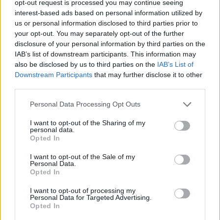
opt-out request is processed you may continue seeing
interest-based ads based on personal information utilized by
us or personal information disclosed to third parties prior to
lissy_kind
your opt-out. You may separately opt-out of the further
Lebende Forenlegende
disclosure of your personal information by third parties on the
IAB’s list of downstream participants. This information may
also be disclosed by us to third parties on the
IAB’s List of
Lümmel....M
Downstream Participants
that may further disclose it to other
7 Juli 2026
third parties.
Sweet_Bubble
gefällt dies.
Personal Data Processing Opt Outs
I want to opt-out of the Sharing of my
personal data.
Sweet_Bubble
Opted In
Lebende Forenlegende
I want to opt-out of the Sale of my
Personal Data.
Mausi .. N
Opted In
7 Juli 2026
I want to opt-out of processing my
Tammoo
und
lissy_kind
gefällt dies.
Personal Data for Targeted Advertising.
Opted In