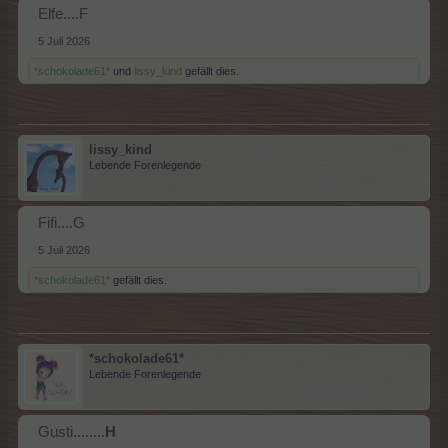
Elfe....F
5 Juli 2026
*schokolade61*
und
lissy_kind
gefällt dies.
lissy_kind
Lebende Forenlegende
Fifi....G
5 Juli 2026
*schokolade61*
gefällt dies.
*schokolade61*
Lebende Forenlegende
Gusti........
H