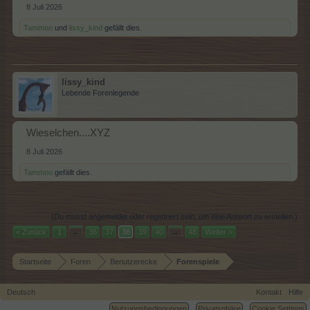
8 Juli 2026
Tammoo
und
lissy_kind
gefällt dies.
lissy_kind
Lebende Forenlegende
Wieselchen....XYZ
8 Juli 2026
Tammoo
gefällt dies.
(Du musst angemeldet oder registriert sein, um eine Antwort zu erstellen.)
< Zurück
1
←
36
37
38
39
40
→
48
Weiter >
Startseite
Foren
Benutzerecke
Forenspiele
Deutsch
Kontakt
Hilfe
Nutzungsbedingungen
Privatsphäre
Cookie Settings