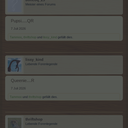
Meister eines Forums
Pupsi.....QR
7 Juli 2026
Tammoo
,
thriftshop
und
lissy_kind
gefällt dies.
lissy_kind
Lebende Forenlegende
Queenie....R
7 Juli 2026
Tammoo
und
thriftshop
gefällt dies.
thriftshop
Lebende Forenlegende