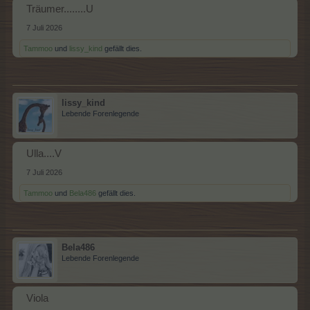
Träumer........U
7 Juli 2026
Tammoo
und
lissy_kind
gefällt dies.
lissy_kind
Lebende Forenlegende
Ulla....V
7 Juli 2026
Tammoo
und
Bela486
gefällt dies.
Bela486
Lebende Forenlegende
Viola