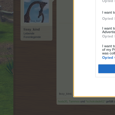
Opted 
I want t
Opted 
I want 
lissy_kind
Advertis
Lebende
Opted 
Forenlegende
I want t
of my P
was col
Opted 
lissy_kind
,
27 September 2025
hoda30
,
Tammoo
und
*schokolade61*
gefällt 