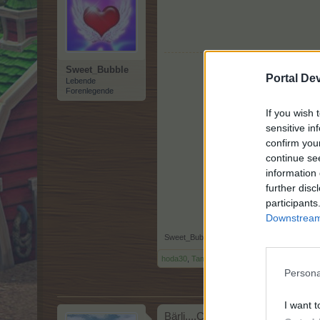
Sweet_Bubble
Portal De
Lebende
Forenlegende
If you wish 
sensitive in
confirm you
continue se
information 
further disc
participants
Downstream 
Sweet_Bubble
,
26 September 2025
hoda30
,
Tammoo
,
*schokolade61*
und
1 weit
Persona
I want t
Bärli....C