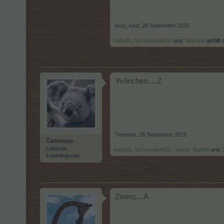
lissy_kind
,
26 September 2025
hoda30
,
*schokolade61*
und
Tammoo
gefällt 
Yvönchen.....Z
Tammoo
,
26 September 2025
Tammoo
Lebende
hoda30
,
*schokolade61*
,
Sweet_Bubble
und
Forenlegende
Zwerg....A