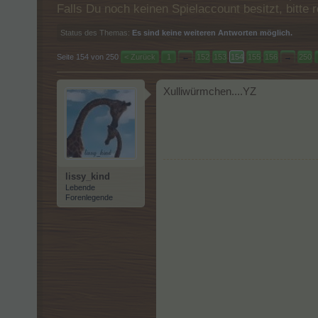
Falls Du noch keinen Spielaccount besitzt, bitt
Status des Themas:
Es sind keine weiteren Antworten möglich.
Seite 154 von 250
< Zurück
1
←
152
153
154
155
156
→
250
Xulliwürmchen....YZ
lissy_kind
Lebende
Forenlegende