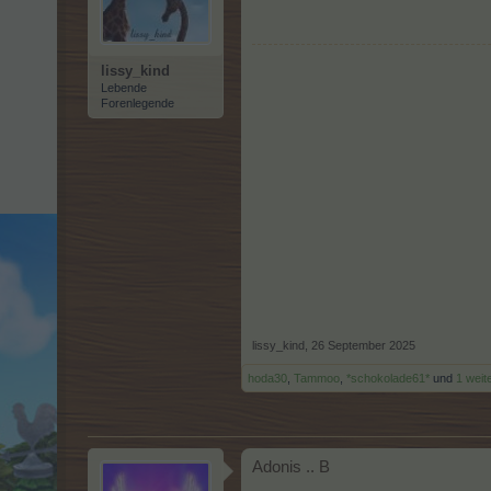
lissy_kind
Lebende
Forenlegende
lissy_kind
,
26 September 2025
hoda30
,
Tammoo
,
*schokolade61*
und
1 weit
Adonis .. B