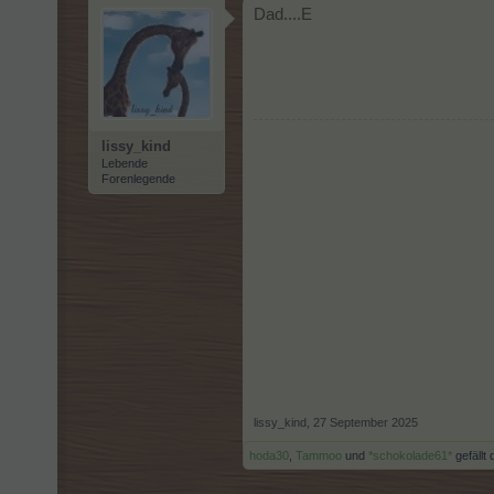
Dad....E
lissy_kind
Lebende
Forenlegende
lissy_kind
,
27 September 2025
hoda30
,
Tammoo
und
*schokolade61*
gefällt 