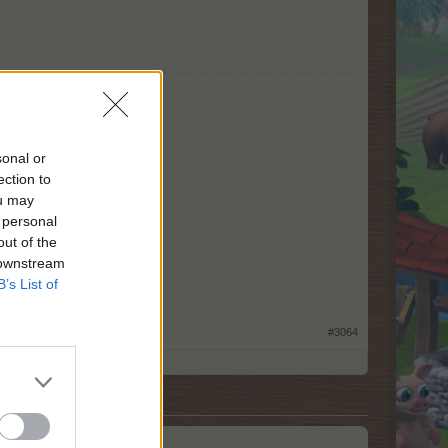
sonal or
ection to
ou may
 personal
out of the
 downstream
B’s List of
er"
#3064