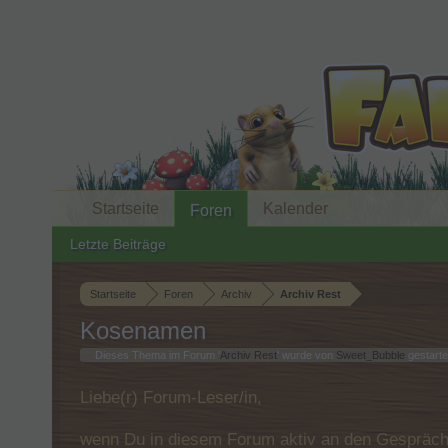
Startseite
Kalender
Foren
Letzte Beiträge
Startseite
Foren
Archiv
Archiv Rest
Kosenamen
Dieses Thema im Forum '
Archiv Rest
' wurde von
Sweet_Bubble
gestarte
Liebe(r) Forum-Leser/in,
wenn Du in diesem Forum aktiv an den Gespräche