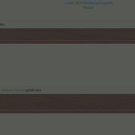
Level:
257
Heckenspringer/in
Peace
dies.
1 weiteren Person
gefällt dies.