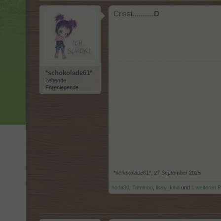
Crissi...........
D
*schokolade61*
Lebende
Forenlegende
*schokolade61*
,
27 September 2025
hoda30
,
Tammoo
,
lissy_kind
und
1 weiteren 