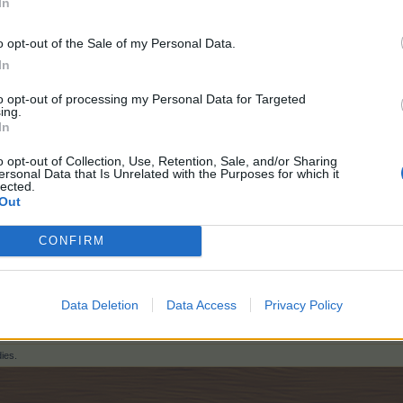
In
o opt-out of the Sale of my Personal Data.
In
to opt-out of processing my Personal Data for Targeted
ing.
In
o opt-out of Collection, Use, Retention, Sale, and/or Sharing
ersonal Data that Is Unrelated with the Purposes for which it
lected.
Out
CONFIRM
Anmeldung meiner Farm - 27.03.2010
Level:
257
Heckenspringer/in
Data Deletion
Data Access
Privacy Policy
Peace
dies.