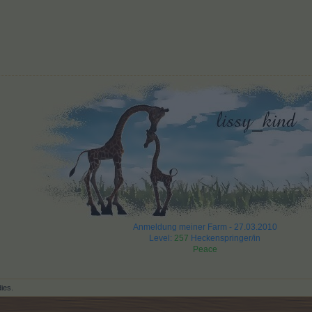
Anmeldung meiner Farm - 27.03.2010
Level:
257
Heckenspringer/in
Peace
dies.