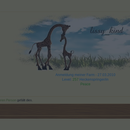
Anmeldung meiner Farm - 27.03.2010
Level:
257
Heckenspringer/in
Peace
eren Person
gefällt dies.