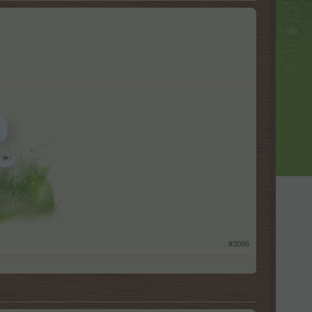
​
#3066