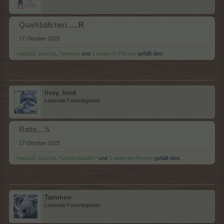
Quarkbällchen......
R
17 Oktober 2025
hoda30
,
suscha
,
Tammoo
und
1 weiteren Person
gefällt dies.
lissy_kind
Lebende Forenlegende
Ratte....S
17 Oktober 2025
hoda30
,
suscha
,
*schokolade61*
und
1 weiteren Person
gefällt dies.
Tammoo
Lebende Forenlegende