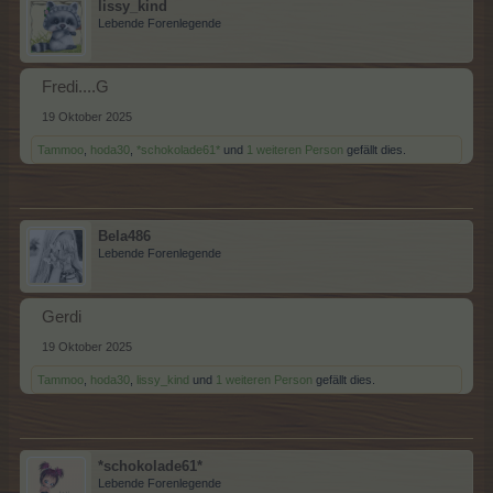
lissy_kind
Lebende Forenlegende
Fredi....G
19 Oktober 2025
Tammoo
,
hoda30
,
*schokolade61*
und
1 weiteren Person
gefällt dies.
Bela486
Lebende Forenlegende
Gerdi
19 Oktober 2025
Tammoo
,
hoda30
,
lissy_kind
und
1 weiteren Person
gefällt dies.
*schokolade61*
Lebende Forenlegende