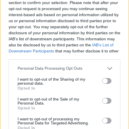
section to confirm your selection. Please note that after your
Tammoo
,
hoda30
,
*schokolade61*
und
1 weiteren Person
gefällt dies.
opt-out request is processed you may continue seeing
interest-based ads based on personal information utilized by
us or personal information disclosed to third parties prior to
your opt-out. You may separately opt-out of the further
suscha
Lebende Forenlegende
disclosure of your personal information by third parties on the
IAB’s list of downstream participants. This information may
also be disclosed by us to third parties on the
IAB’s List of
Zaubermaus ... A
Downstream Participants
that may further disclose it to other
third parties.
18 Oktober 2025
Tammoo
,
hoda30
,
Sweet_Bubble
und
2 anderen
gefällt dies.
Personal Data Processing Opt Outs
I want to opt-out of the Sharing of my
personal data.
*schokolade61*
Opted In
Lebende Forenlegende
I want to opt-out of the Sale of my
Personal Data.
Opted In
Äffchen........
B
18 Oktober 2025
I want to opt-out of processing my
Personal Data for Targeted Advertising.
Tammoo
,
hoda30
,
Sweet_Bubble
und
1 weiteren Person
gefällt dies.
Opted In