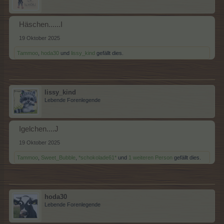
Häschen......I
19 Oktober 2025
Tammoo
,
hoda30
und
lissy_kind
gefällt dies.
lissy_kind
Lebende Forenlegende
Igelchen....J
19 Oktober 2025
Tammoo
,
Sweet_Bubble
,
*schokolade61*
und
1 weiteren Person
gefällt dies.
hoda30
Lebende Forenlegende