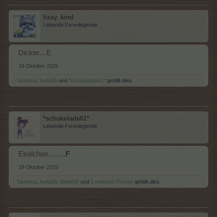
lissy_kind
Lebende Forenlegende
Dicker....E
19 Oktober 2025
Tammoo
,
hoda30
und
*schokolade61*
gefällt dies.
*schokolade61*
Lebende Forenlegende
Eselchen.........
F
19 Oktober 2025
Tammoo
,
hoda30
,
Bela486
und
1 weiteren Person
gefällt dies.