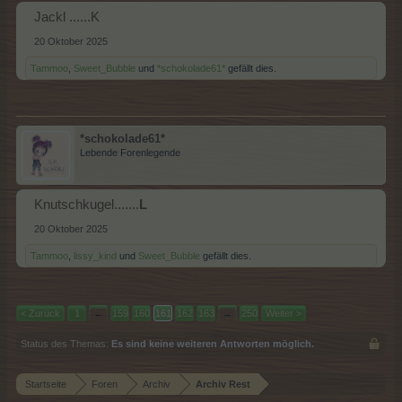
Jackl ......K
20 Oktober 2025
Tammoo
,
Sweet_Bubble
und
*schokolade61*
gefällt dies.
*schokolade61*
Lebende Forenlegende
Knutschkugel.......
L
20 Oktober 2025
Tammoo
,
lissy_kind
und
Sweet_Bubble
gefällt dies.
< Zurück
1
←
159
160
161
162
163
→
250
Weiter >
Status des Themas:
Es sind keine weiteren Antworten möglich.
Startseite
Foren
Archiv
Archiv Rest