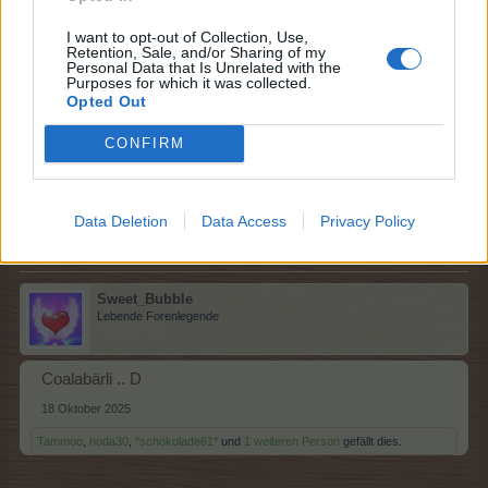
I want to opt-out of Collection, Use,
Retention, Sale, and/or Sharing of my
Personal Data that Is Unrelated with the
lissy_kind
Purposes for which it was collected.
Lebende Forenlegende
Opted Out
CONFIRM
Baby....C
18 Oktober 2025
Tammoo
,
hoda30
,
*schokolade61*
und
1 weiteren Person
gefällt dies.
Data Deletion
Data Access
Privacy Policy
Sweet_Bubble
Lebende Forenlegende
Coalabärli .. D
18 Oktober 2025
Tammoo
,
hoda30
,
*schokolade61*
und
1 weiteren Person
gefällt dies.