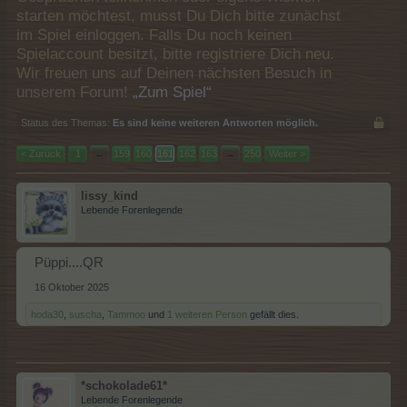
starten möchtest, musst Du Dich bitte zunächst
im Spiel einloggen. Falls Du noch keinen
Spielaccount besitzt, bitte registriere Dich neu.
Wir freuen uns auf Deinen nächsten Besuch in
unserem Forum!
„Zum Spiel“
Status des Themas:
Es sind keine weiteren Antworten möglich.
< Zurück
1
←
159
160
161
162
163
→
250
Weiter >
lissy_kind
Lebende Forenlegende
Püppi....QR
16 Oktober 2025
hoda30
,
suscha
,
Tammoo
und
1 weiteren Person
gefällt dies.
*schokolade61*
Lebende Forenlegende