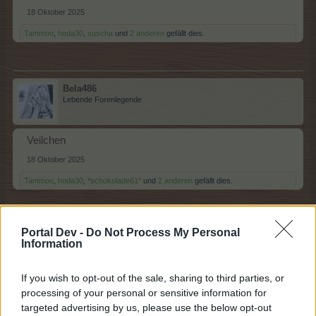
18 Oktober 2025
Tammoo
,
hoda30
,
suscha
und
2 anderen
gefällt dies.
Bela486
Lebende Forenlegende
Veilchen
18 Oktober 2025
Tammoo
,
hoda30
,
*schokolade61*
und
2 anderen
gefällt dies.
Portal Dev -
Do Not Process My Personal
lissy_kind
Information
Lebende Forenlegende
If you wish to opt-out of the sale, sharing to third parties, or
Wölfi....XYZ
processing of your personal or sensitive information for
targeted advertising by us, please use the below opt-out
18 Oktober 2025