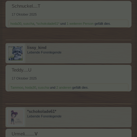
Schnuckel....T
17 Oktober 2025
hoda30
,
suscha
,
*schokolade61*
und
1 weiteren Person
gefällt dies.
lissy_kind
Lebende Forenlegende
Teddy....U
17 Oktober 2025
Tammoo
,
hoda30
,
suscha
und
2 anderen
gefällt dies.
*schokolade61*
Lebende Forenlegende
Urmeli........
V