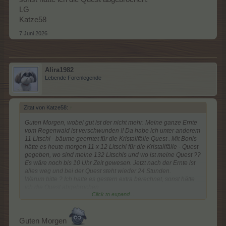
LG
Katze58
7 Juni 2026
Alira1982
Lebende Forenlegende
Zitat von Katze58:
↑
Guten Morgen, wobei gut ist der nicht mehr. Meine ganze Ernte
vom Regenwald ist verschwunden !! Da habe ich unter anderem
11 Litschi - bäume geerntet für die Kristallfälle Quest . Mit Bonis
hätte es heute morgen 11 x 12 Litschi für die Kristallfälle - Quest
gegeben, wo sind meine 132 Litschis und wo ist meine Quest ??
Es wäre noch bis 10 Uhr Zeit gewesen. Jetzt nach der Ernte ist
alles weg und bei der Quest steht wieder 24 Stunden.
Warum bitte ? Ich hatte es gestern extra berechnet, sonst hätte
ich die Quest abgebrochen.
Click to expand...
LG
Katze58
Guten Morgen