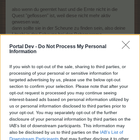
also wenn du geerntet hast und die Ernte nicht in die
Quest "geflossen" ist, weil diese nicht mehr aktiv
gewesen war,
dann sollte sie in der Scheune zu finden sein, also deine
Litschi in der Scheune bei den Bahamarama
Baumfrüchten.
Portal Dev -
Do Not Process My Personal
Du schreibst, dass noch bis 10 Uhr Zeit gewesen wäre,
Information
das würde bedeuten, dass du die Quest gestern um 10
Uhr gestartet hast,
bist du dir da sicher? Nicht evtl. vielleicht doch schon
If you wish to opt-out of the sale, sharing to third parties, or
processing of your personal or sensitive information for
früher?
targeted advertising by us, please use the below opt-out
section to confirm your selection. Please note that after your
7 Juni 2026
opt-out request is processed you may continue seeing
interest-based ads based on personal information utilized by
us or personal information disclosed to third parties prior to
Katze58
your opt-out. You may separately opt-out of the further
Colonel des Forums
disclosure of your personal information by third parties on the
IAB’s list of downstream participants. This information may
Nein, ich bin mir sicher. Eine Ernte Litschi hatte ich ja
also be disclosed by us to third parties on the
IAB’s List of
auch schon eingezahlt.Und die Papageien hatte ich auch
Downstream Participants
that may further disclose it to other