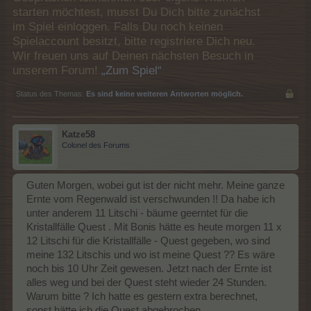
starten möchtest, musst Du Dich bitte zunächst
im Spiel einloggen. Falls Du noch keinen
Spielaccount besitzt, bitte registriere Dich neu.
Wir freuen uns auf Deinen nächsten Besuch in
unserem Forum!
„Zum Spiel“
Status des Themas:
Es sind keine weiteren Antworten möglich.
Katze58
Colonel des Forums
Guten Morgen, wobei gut ist der nicht mehr. Meine ganze
Ernte vom Regenwald ist verschwunden !! Da habe ich
unter anderem 11 Litschi - bäume geerntet für die
Kristallfälle Quest . Mit Bonis hätte es heute morgen 11 x
12 Litschi für die Kristallfälle - Quest gegeben, wo sind
meine 132 Litschis und wo ist meine Quest ?? Es wäre
noch bis 10 Uhr Zeit gewesen. Jetzt nach der Ernte ist
alles weg und bei der Quest steht wieder 24 Stunden.
Warum bitte ? Ich hatte es gestern extra berechnet,
sonst hätte ich die Quest abgebrochen.