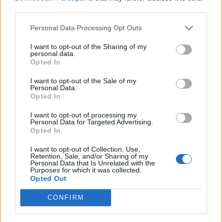
schon nachmittags in der Quest eingezahlt. LG
third parties.
Personal Data Processing Opt Outs
Selbst wenn es früher gewesen wäre, mit Sicherheit
nicht vor 7.30 Uhr und die haben wir ja jetzt erst
I want to opt-out of the Sharing of my
personal data.
Opted In
Ist ja faszinierend, jetzt habe ich hier nachgefragt. Hab
die Litschis neu mit SD und Susi bestückt, wollte
I want to opt-out of the Sale of my
nachschauen wie viele Papageien gebraucht werden und
Personal Data.
wie durch Zauberhand ist die erste Etappe beendet . Also
Opted In
ist die Ernte wieder da. Vielen Dank und dann kann hier
I want to opt-out of processing my
wieder geschlossen werden.
Personal Data for Targeted Advertising.
LG
Opted In
Katze58
Zuletzt bearbeitet:
7 Juni 2026
I want to opt-out of Collection, Use,
Retention, Sale, and/or Sharing of my
7 Juni 2026
Personal Data that Is Unrelated with the
Purposes for which it was collected.
Opted Out
Alira1982
CONFIRM
Lebende Forenlegende