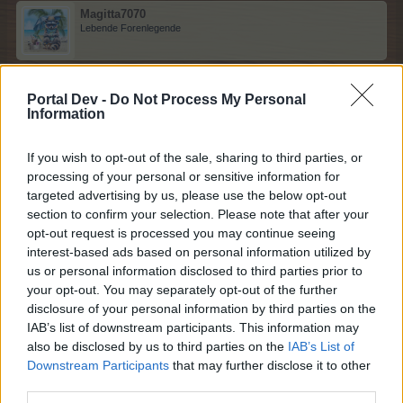
Magitta7070
Lebende Forenlegende
Licht aus
Portal Dev -
Do Not Process My Personal
Information
Noch 27 Grad
28 Juni 2025
If you wish to opt-out of the sale, sharing to third parties, or
sodaclub
und
lissy_kind
gefällt dies.
processing of your personal or sensitive information for
targeted advertising by us, please use the below opt-out
section to confirm your selection. Please note that after your
opt-out request is processed you may continue seeing
lissy_kind
interest-based ads based on personal information utilized by
Lebende Forenlegende
us or personal information disclosed to third parties prior to
your opt-out. You may separately opt-out of the further
Licht an
disclosure of your personal information by third parties on the
IAB’s list of downstream participants. This information may
29 Grad
also be disclosed by us to third parties on the
IAB’s List of
Downstream Participants
that may further disclose it to other
Danke für den Umzug
@Frau_Schmitt
third parties.
28 Juni 2025