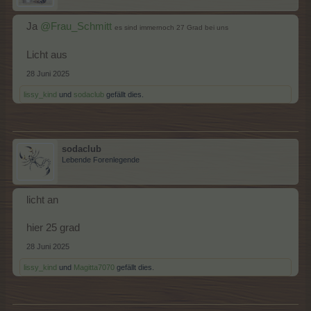
Ja
@Frau_Schmitt
es sind immernoch 27 Grad bei uns
Licht aus
28 Juni 2025
lissy_kind
und
sodaclub
gefällt dies.
sodaclub
Lebende Forenlegende
licht an
hier 25 grad
28 Juni 2025
lissy_kind
und
Magitta7070
gefällt dies.