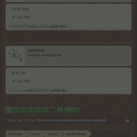
Licht aus
28 Juni 2025
Magitta7070
und
sodaclub
gefällt dies.
sodaclub
Lebende Forenlegende
licht an
28 Juni 2025
lissy_kind
und
Magitta7070
gefällt dies.
1
2
3
4
5
6
→
250
Weiter >
Status des Themas:
Es sind keine weiteren Antworten möglich.
Startseite
Foren
Archiv
Archiv Rest