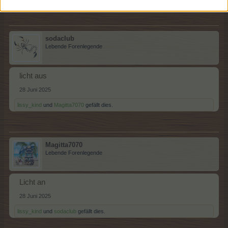
sodaclub
Lebende Forenlegende
licht aus
28 Juni 2025
lissy_kind
und
Magitta7070
gefällt dies.
Magitta7070
Lebende Forenlegende
Licht an
28 Juni 2025
lissy_kind
und
sodaclub
gefällt dies.