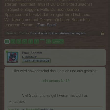
starten möchtest, musst Du Dich bitte zunächst
im Spiel einloggen. Falls Du noch keinen
Spielaccount besitzt, bitte registriere Dich neu.
Wir freuen uns auf Deinen nächsten Besuch in
unserem Forum!
„Zum Spiel“
Status des Themas:
Es sind keine weiteren Antworten möglich.
1
2
3
4
5
6
→
250
Weiter >
Frau_Schmitt
S-Moderator
Team Farmerama DE
Hier wird abwechselnd das Licht an und aus geknipst
Licht an/aus Nr.19
Viel Spaß, und es geht weiter mit Licht an​
28 Juni 2025
lissy_kind
und
Magitta7070
gefällt dies.