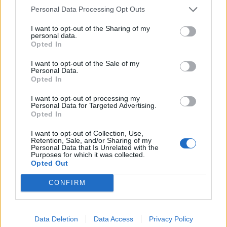
Personal Data Processing Opt Outs
Magitta7070
und
sodaclub
gefällt dies.
I want to opt-out of the Sharing of my
personal data.
Opted In
sodaclub
Lebende Forenlegende
I want to opt-out of the Sale of my
Personal Data.
Opted In
licht aus
I want to opt-out of processing my
Personal Data for Targeted Advertising.
28 Juni 2025
Opted In
lissy_kind
und
Magitta7070
gefällt dies.
I want to opt-out of Collection, Use,
Retention, Sale, and/or Sharing of my
Personal Data that Is Unrelated with the
Purposes for which it was collected.
Magitta7070
Opted Out
Lebende Forenlegende
CONFIRM
Licht an
28 Juni 2025
Data Deletion
Data Access
Privacy Policy
lissy_kind
und
sodaclub
gefällt dies.