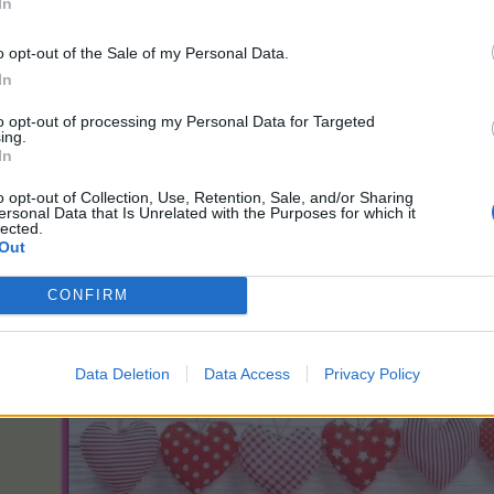
In
Id: 7721432
o opt-out of the Sale of my Personal Data.
Farmgründung 20.07.2010 / Farmpause Okt. 2014 - Okt. 2023 / Mar
In
when the power of love overcomes the love of power the world will know pea
to opt-out of processing my Personal Data for Targeted
ing.
 Person
gefällt dies.
In
o opt-out of Collection, Use, Retention, Sale, and/or Sharing
ersonal Data that Is Unrelated with the Purposes for which it
lected.
Out
CONFIRM
Data Deletion
Data Access
Privacy Policy