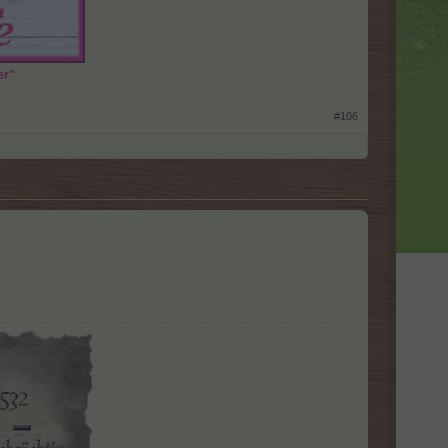
er"
#106