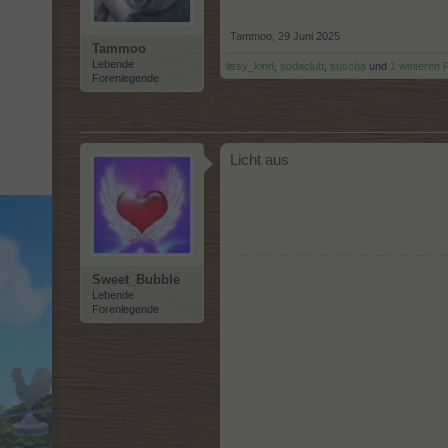
Tammoo
,
29 Juni 2025
Tammoo
Lebende
lissy_kind
,
sodaclub
,
suscha
und
1 weiteren 
Forenlegende
Licht aus
Sweet_Bubble
Lebende
Forenlegende