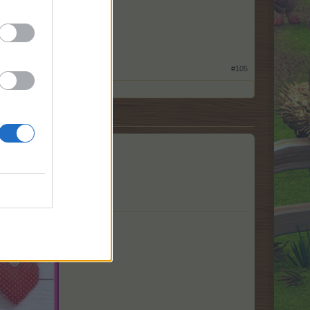
kt 34
ce (Jimi Hendrix)
#105