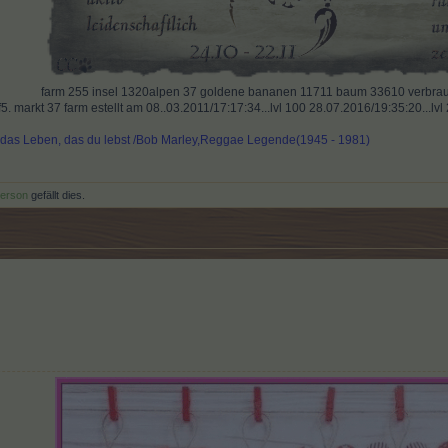
far
m
255 insel 1320alpen 37 goldene bananen 11711 baum 33610 verbrauc
. markt 37 farm estellt am 08..03.2011/17:17:34...lvl 100 28.07.2016/19:35:20...lv
e das Leben, das du lebst /Bob Marley,Reggae Legende(1945 - 1981)
Person
gefällt dies.