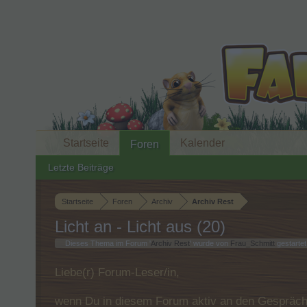
Startseite
Kalender
Foren
Letzte Beiträge
Startseite
Foren
Archiv
Archiv Rest
Licht an - Licht aus (20)
Dieses Thema im Forum '
Archiv Rest
' wurde von
Frau_Schmitt
gestartet
Liebe(r) Forum-Leser/in,
wenn Du in diesem Forum aktiv an den Gespräche