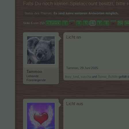
Falls Du noch keinen Spielaccount besitzt, bitt
Status des Themas:
Es sind keine weiteren Antworten möglich.
Seite 6 von 250
< Zurück
1
←
4
5
6
7
8
→
250
We
Licht an
Tammoo
,
29 Juni 2025
Tammoo
Lebende
lissy_kind
,
suscha
und
Sweet_Bubble
gefällt 
Forenlegende
Licht aus