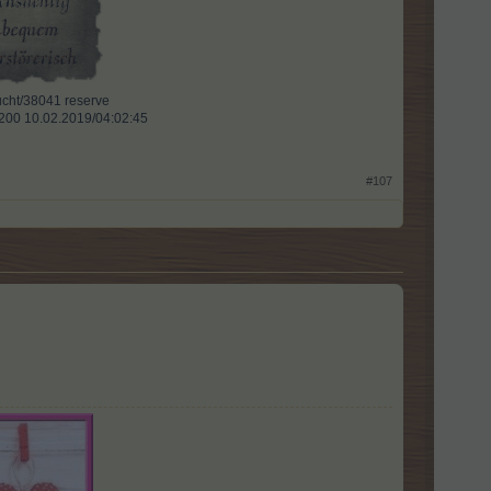
ht/38041 reserve​
l 200 10.02.2019/04:02:45
#107