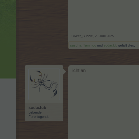
Sweet_Bubble
,
29 Juni 2025
suscha
,
Tammoo
und
sodaclub
gefällt dies.
licht an
sodaclub
Lebende
Forenlegende