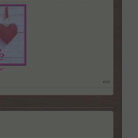
er"
#102