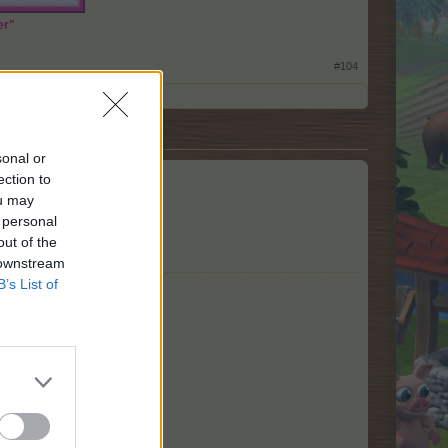
er"
#104
sonal or
ection to
ou may
 personal
out of the
 downstream
B’s List of