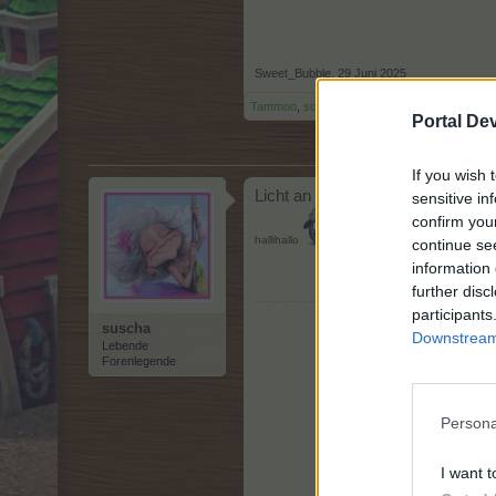
Sweet_Bubble
,
29 Juni 2025
Tammoo
,
sodaclub
und
suscha
gefällt dies.
Portal De
If you wish 
Licht an
sensitive in
confirm you
hallihallo
continue se
information 
further disc
participants
suscha
Downstream 
Lebende
Forenlegende
Persona
I want t