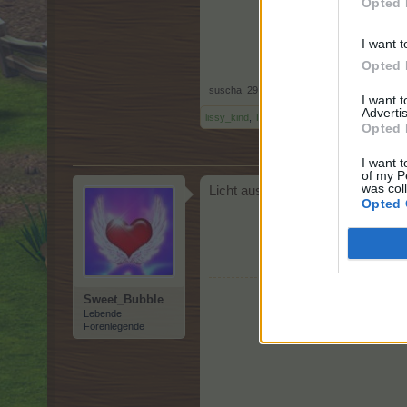
Opted 
I want t
Opted 
suscha
,
29 Juni 2025
I want 
Advertis
lissy_kind
,
Tammoo
,
sodaclub
und
1 weiteren
Opted 
I want t
of my P
was col
Licht aus .. huhuuuu ... freuuu
Opted 
Sweet_Bubble
Lebende
Forenlegende