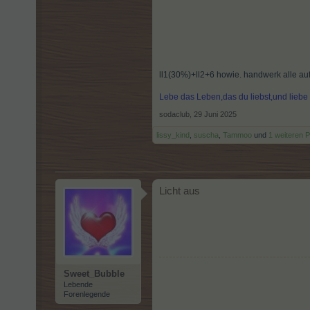
ll1(30%)+ll2+6 howie. handwerk alle auf5
Lebe das Leben,das du liebst,und lieb
sodaclub
,
29 Juni 2025
lissy_kind
,
suscha
,
Tammoo
und
1 weiteren 
Licht aus
Sweet_Bubble
Lebende
Forenlegende