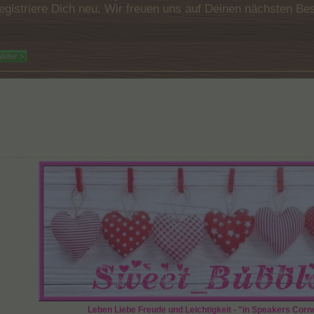
e registriere Dich neu. Wir freuen uns auf Deinen nächsten 
eiter >
Leben Liebe Freude und Leichtigkeit - "in Speakers Corn