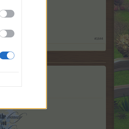
er"
#1644