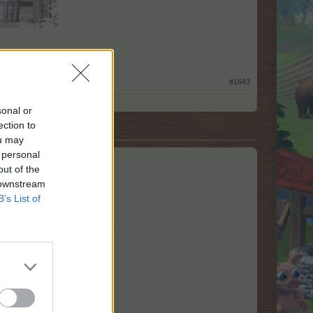
#1643
sonal or
ection to
ou may
 personal
out of the
 downstream
B’s List of