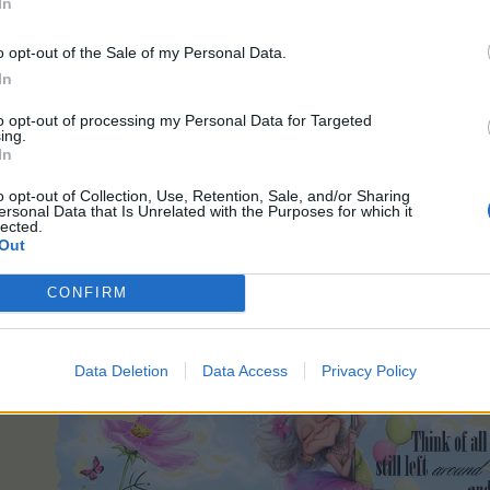
In
o opt-out of the Sale of my Personal Data.
In
Leben Liebe Freude und Leichtigkeit - "in Speakers Corn
to opt-out of processing my Personal Data for Targeted
*lebe, liebe und lache*
ing.
In
s.
o opt-out of Collection, Use, Retention, Sale, and/or Sharing
ersonal Data that Is Unrelated with the Purposes for which it
lected.
Out
CONFIRM
Data Deletion
Data Access
Privacy Policy