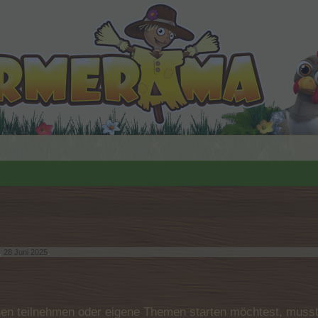
,
28 Juni 2025
.
n teilnehmen oder eigene Themen starten möchtest, musst D