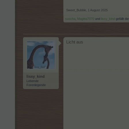
Sweet_Bubble
,
1 August 2025
suscha
,
Magitta7070
und
lissy_kind
gefällt die
Licht aus
lissy_kind
Lebende
Forenlegende