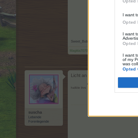
Opted 
I want t
Opted 
I want 
Advertis
Sweet_Bubble
,
1 August 2025
Opted 
Magitta7070
,
lissy_kind
und
suscha
gefällt die
I want t
of my P
was col
Opted 
Licht an
hallöle ihrs
suscha
Lebende
Forenlegende