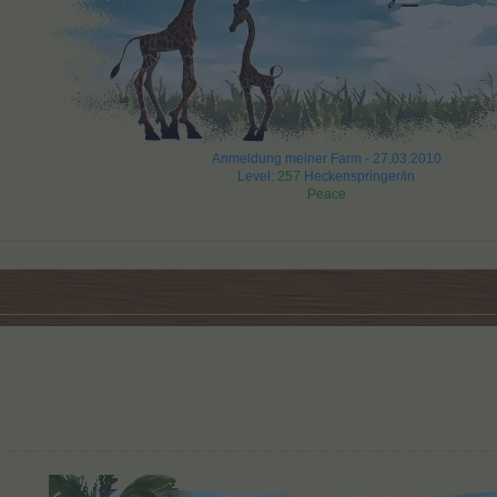
Anmeldung meiner Farm - 27.03.2010
Level:
257
Heckenspringer/in
Peace