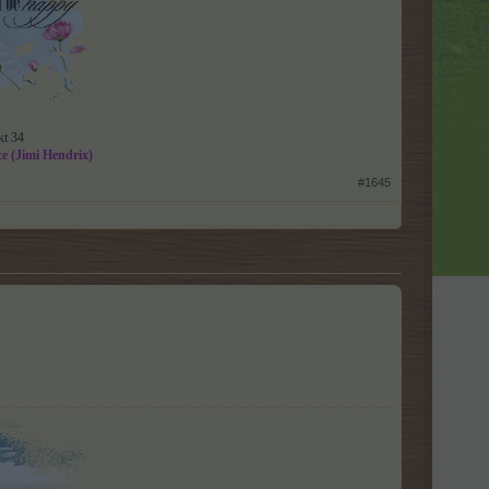
kt 34
ce (Jimi Hendrix)
#1645