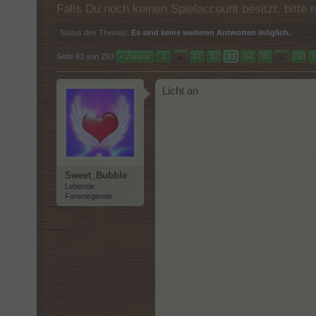
Falls Du noch keinen Spielaccount besitzt, bitt
Status des Themas:
Es sind keine weiteren Antworten möglich.
Seite 83 von 250
< Zurück
1
←
81
82
83
84
85
→
250
W
Licht an
Sweet_Bubble
Lebende
Forenlegende