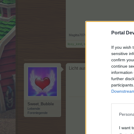
Portal De
Magitta7070
,
1 August 2025
lissy_kind
,
suscha
und
Sweet_Bubble
gefällt 
If you wish 
sensitive in
confirm you
continue se
Licht aus
information 
further disc
participants
Downstream 
Sweet_Bubble
Lebende
Forenlegende
Persona
I want t