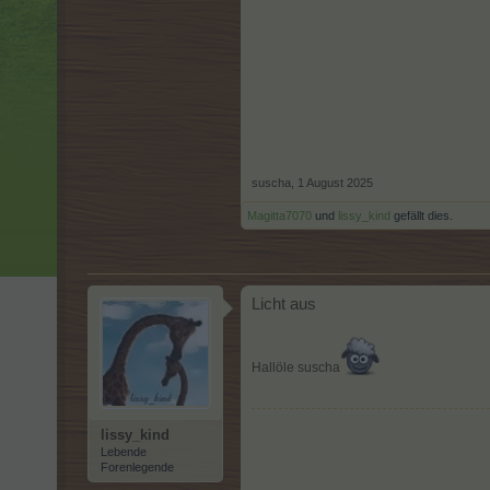
suscha
,
1 August 2025
Magitta7070
und
lissy_kind
gefällt dies.
Licht aus
Hallöle suscha
lissy_kind
Lebende
Forenlegende