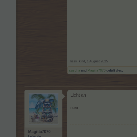
lissy_kind
,
1 August 2025
suscha
und
Magitta7070
gefällt dies.
Licht an
Huhu
Magitta7070
Lebende