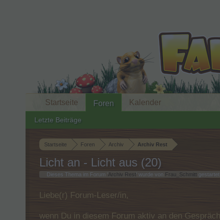
Startseite
Kalender
Foren
Letzte Beiträge
Startseite
Foren
Archiv
Archiv Rest
Licht an - Licht aus (20)
Dieses Thema im Forum '
Archiv Rest
' wurde von
Frau_Schmitt
gestartet
Liebe(r) Forum-Leser/in,
wenn Du in diesem Forum aktiv an den Gespräche