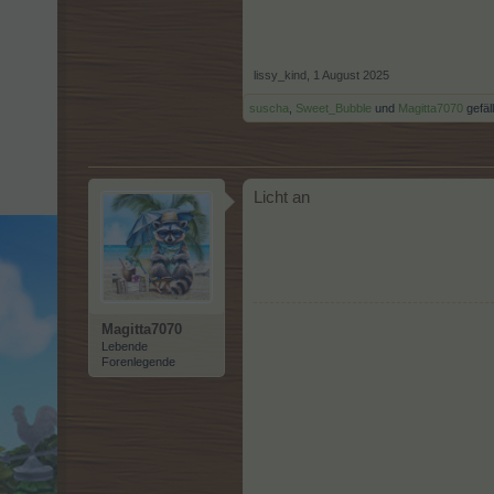
lissy_kind
,
1 August 2025
suscha
,
Sweet_Bubble
und
Magitta7070
gefäll
Licht an
Magitta7070
Lebende
Forenlegende