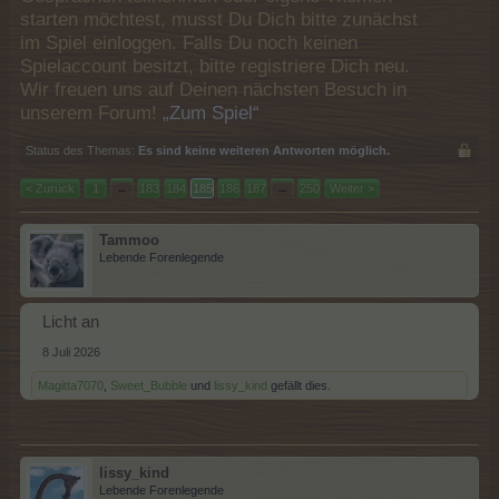
starten möchtest, musst Du Dich bitte zunächst
im Spiel einloggen. Falls Du noch keinen
Spielaccount besitzt, bitte registriere Dich neu.
Wir freuen uns auf Deinen nächsten Besuch in
unserem Forum!
„Zum Spiel“
Status des Themas:
Es sind keine weiteren Antworten möglich.
< Zurück
1
←
183
184
185
186
187
→
250
Weiter >
Tammoo
Lebende Forenlegende
Licht an
8 Juli 2026
Magitta7070
,
Sweet_Bubble
und
lissy_kind
gefällt dies.
lissy_kind
Lebende Forenlegende