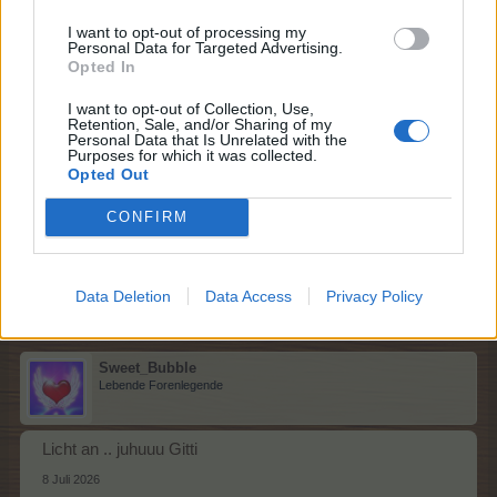
I want to opt-out of processing my
Tammoo
,
Sweet_Bubble
und
lissy_kind
gefällt dies.
Personal Data for Targeted Advertising.
Opted In
I want to opt-out of Collection, Use,
lissy_kind
Retention, Sale, and/or Sharing of my
Lebende Forenlegende
Personal Data that Is Unrelated with the
Purposes for which it was collected.
Opted Out
Licht aus
CONFIRM
8 Juli 2026
Tammoo
,
Magitta7070
und
Sweet_Bubble
gefällt dies.
Data Deletion
Data Access
Privacy Policy
Sweet_Bubble
Lebende Forenlegende
Licht an .. juhuuu Gitti
8 Juli 2026