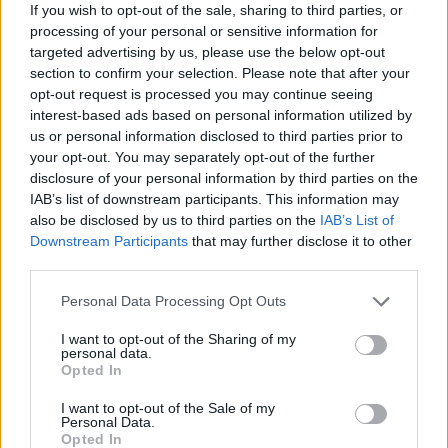
If you wish to opt-out of the sale, sharing to third parties, or
Magitta7070
und
lissy_kind
gefällt dies.
processing of your personal or sensitive information for
targeted advertising by us, please use the below opt-out
section to confirm your selection. Please note that after your
opt-out request is processed you may continue seeing
lissy_kind
Lebende Forenlegende
interest-based ads based on personal information utilized by
us or personal information disclosed to third parties prior to
your opt-out. You may separately opt-out of the further
Licht aus Huhu_Gitti
disclosure of your personal information by third parties on the
8 Juli 2026
IAB’s list of downstream participants. This information may
also be disclosed by us to third parties on the
IAB’s List of
Tammoo
und
Magitta7070
gefällt dies.
Downstream Participants
that may further disclose it to other
third parties.
Personal Data Processing Opt Outs
Magitta7070
Lebende Forenlegende
I want to opt-out of the Sharing of my
personal data.
Opted In
Licht an
I want to opt-out of the Sale of my
Personal Data.
Huhu Konni
Opted In
8 Juli 2026