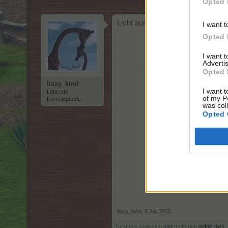
Opted 
Licht aus
I want t
Opted 
I want 
Advertis
Opted 
lissy_kind
I want t
Lebende
of my P
Forenlegende
was col
Opted 
lissy_kind
,
8 Juli 2026
Tammoo
,
sodaclub
und
thriftshop
gefällt dies.