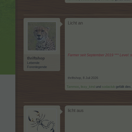
Licht an
Farmer seit September 2019 *** Level: 
thriftshop
Lebende
Forenlegende
thriftshop
,
8 Juli 2026
Tammoo
,
lissy_kind
und
sodaclub
gefällt dies.
licht aus