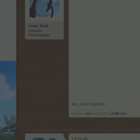
lissy_kind
Lebende
Forenlegende
lissy_kind
,
8 Juli 2026
Tammoo
und
Magitta7070
gefällt dies.
Licht an