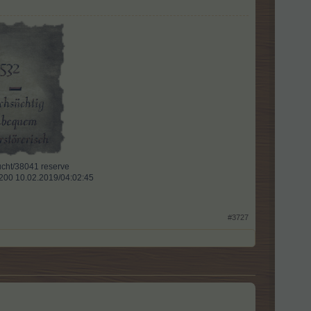
ht/38041 reserve​
l 200 10.02.2019/04:02:45
#3727