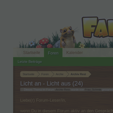
Startseite
Kalender
Foren
Letzte Beiträge
Startseite
Foren
Archiv
Archiv Rest
Licht an - Licht aus (24)
Dieses Thema im Forum '
Archiv Rest
' wurde von
Frau_Schmitt
gestartet
Liebe(r) Forum-Leser/in,
wenn Du in diesem Forum aktiv an den Gespräche