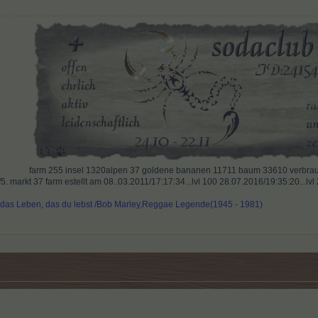
far
m
255 insel 1320alpen 37 goldene bananen 11711 baum 33610 verbrauc
. markt 37 farm estellt am 08..03.2011/17:17:34...lvl 100 28.07.2016/19:35:20...lv
e das Leben, das du lebst /Bob Marley,Reggae Legende(1945 - 1981)