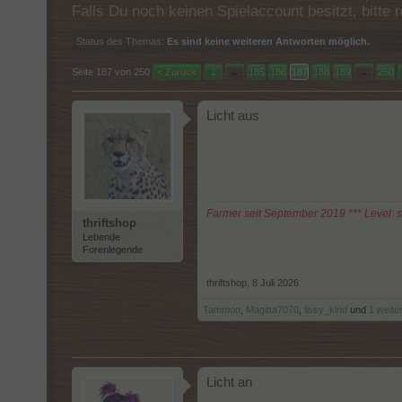
Falls Du noch keinen Spielaccount besitzt, bitt
Status des Themas:
Es sind keine weiteren Antworten möglich.
Seite 187 von 250
< Zurück
1
←
185
186
187
188
189
→
250
Licht aus
Farmer seit September 2019 *** Level: 
thriftshop
Lebende
Forenlegende
thriftshop
,
8 Juli 2026
Tammoo
,
Magitta7070
,
lissy_kind
und
1 weite
Licht an