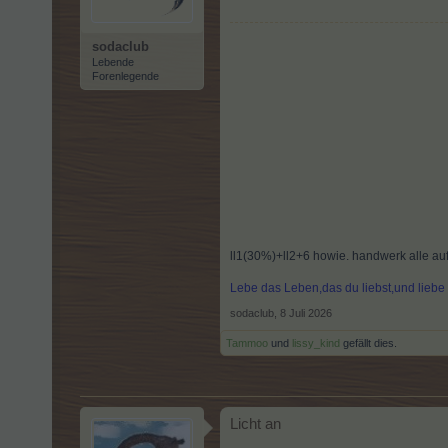
sodaclub
Lebende
Forenlegende
ll1(30%)+ll2+6 howie. handwerk alle auf5
Lebe das Leben,das du liebst,und lieb
sodaclub
,
8 Juli 2026
Tammoo
und
lissy_kind
gefällt dies.
Licht an