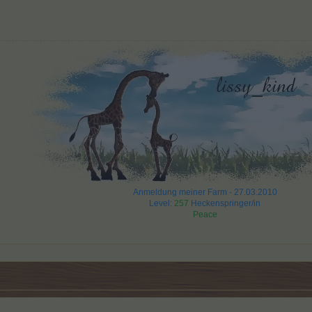
Anmeldung meiner Farm - 27.03.2010
Level:
257
Heckenspringer/in
Peace