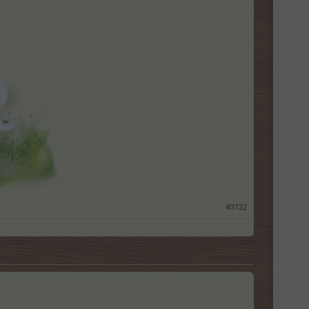
​
#3722