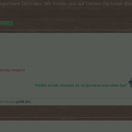
e registriere Dich neu. Wir freuen uns auf Deinen nächsten 
Weiter >
ständig steigend
"Kaffee ist wie Anstand. Es ist gut wenn man einen hat!"
ren Person
gefällt dies.