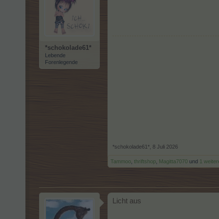
*schokolade61*
Lebende
Forenlegende
*schokolade61*
,
8 Juli 2026
Tammoo
,
thriftshop
,
Magitta7070
und
1 weite
Licht aus