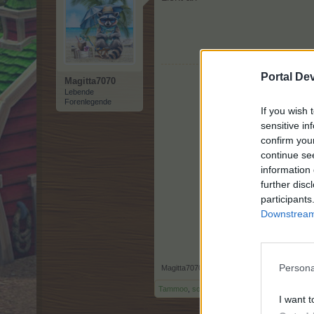
Portal De
Magitta7070
Lebende
Forenlegende
If you wish 
sensitive in
confirm you
continue se
information 
further disc
participants
Downstream 
Persona
Magitta7070
,
8 Juli 2026
Tammoo
,
sodaclub
,
thriftshop
und
1 weiteren
I want t