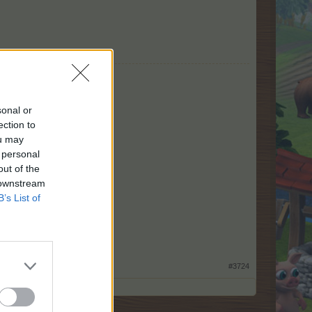
sonal or
ection to
ou may
 personal
out of the
 downstream
B’s List of
#3724