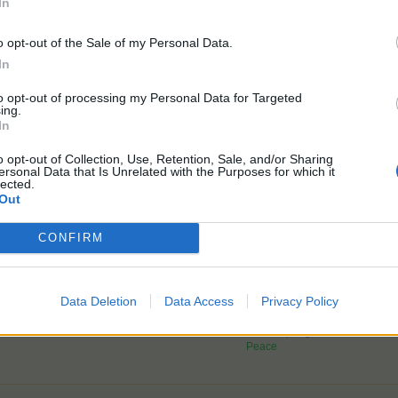
In
o opt-out of the Sale of my Personal Data.
In
to opt-out of processing my Personal Data for Targeted
ing.
In
o opt-out of Collection, Use, Retention, Sale, and/or Sharing
ersonal Data that Is Unrelated with the Purposes for which it
lected.
Out
CONFIRM
Data Deletion
Data Access
Privacy Policy
Anmeldung meiner Farm - 27.03.2010
Level:
257
Heckenspringer/in
Peace