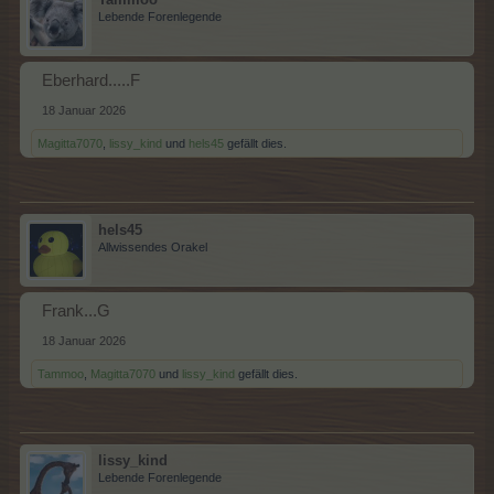
Lebende Forenlegende
Eberhard.....F
18 Januar 2026
Magitta7070
,
lissy_kind
und
hels45
gefällt dies.
hels45
Allwissendes Orakel
Frank...G
18 Januar 2026
Tammoo
,
Magitta7070
und
lissy_kind
gefällt dies.
lissy_kind
Lebende Forenlegende