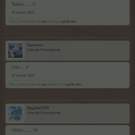
Tobias...... U
18 Januar 2026
lissy_kind
,
Mimika49
und
Tammoo
gefällt dies.
Tammoo
Lebende Forenlegende
Udo.....V
18 Januar 2026
lissy_kind
,
Mimika49
und
Magitta7070
gefällt dies.
Magitta7070
Lebende Forenlegende
Viktor........ W