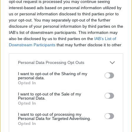
opt-out request is processed you may continue seeing
interest-based ads based on personal information utilized by
us or personal information disclosed to third parties prior to
hels45
your opt-out. You may separately opt-out of the further
Allwissendes Orakel
disclosure of your personal information by third parties on the
IAB’s list of downstream participants. This information may
also be disclosed by us to third parties on the
IAB’s List of
Achim...B
Downstream Participants
that may further disclose it to other
18 Januar 2026
third parties.
lissy_kind
,
Tammoo
und
Magitta7070
gefällt dies.
Personal Data Processing Opt Outs
I want to opt-out of the Sharing of my
personal data.
Magitta7070
Opted In
Lebende Forenlegende
I want to opt-out of the Sale of my
Personal Data.
Burkhard.........C
Opted In
18 Januar 2026
I want to opt-out of processing my
lissy_kind
und
Tammoo
gefällt dies.
Personal Data for Targeted Advertising.
Opted In