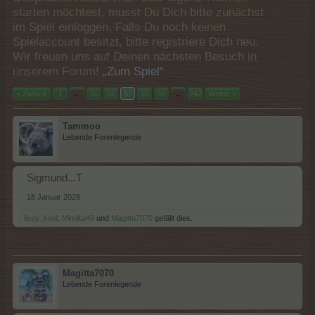
starten möchtest, musst Du Dich bitte zunächst
im Spiel einloggen. Falls Du noch keinen
Spielaccount besitzt, bitte registriere Dich neu.
Wir freuen uns auf Deinen nächsten Besuch in
unserem Forum!
„Zum Spiel“
< Zurück
1
←
55
56
57
58
59
→
242
Weiter >
Tammoo
Lebende Forenlegende
Sigmund...T
18 Januar 2026
lissy_kind
,
Mimika49
und
Magitta7070
gefällt dies.
Magitta7070
Lebende Forenlegende