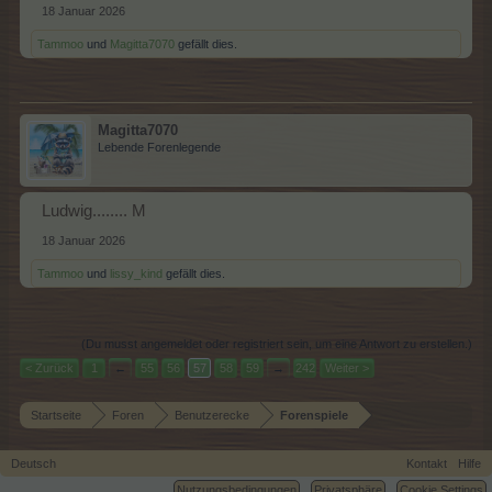
18 Januar 2026
Tammoo
und
Magitta7070
gefällt dies.
Magitta7070
Lebende Forenlegende
Ludwig........ M
18 Januar 2026
Tammoo
und
lissy_kind
gefällt dies.
(Du musst angemeldet oder registriert sein, um eine Antwort zu erstellen.)
< Zurück
1
←
55
56
57
58
59
→
242
Weiter >
Startseite
Foren
Benutzerecke
Forenspiele
Deutsch
Kontakt
Hilfe
Nutzungsbedingungen
Privatsphäre
Cookie Settings