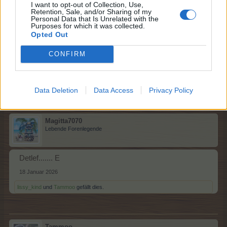
I want to opt-out of Collection, Use,
Retention, Sale, and/or Sharing of my
Tammoo
Personal Data that Is Unrelated with the
Lebende Forenlegende
Purposes for which it was collected.
Opted Out
Clemens...D
CONFIRM
18 Januar 2026
lissy_kind
und
Magitta7070
gefällt dies.
Data Deletion
Data Access
Privacy Policy
Magitta7070
Lebende Forenlegende
Detlef....... E
18 Januar 2026
lissy_kind
und
Tammoo
gefällt dies.
Tammoo