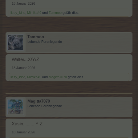
18 Januar 2026
lissy_kind
,
Mimika49
und
Tammoo
gefällt dies.
Tammoo
Lebende Forenlegende
Walter...X/Y/Z
18 Januar 2026
lissy_kind
,
Mimika49
und
Magitta7070
gefällt dies.
Magitta7070
Lebende Forenlegende
Xasin......... Y Z
18 Januar 2026