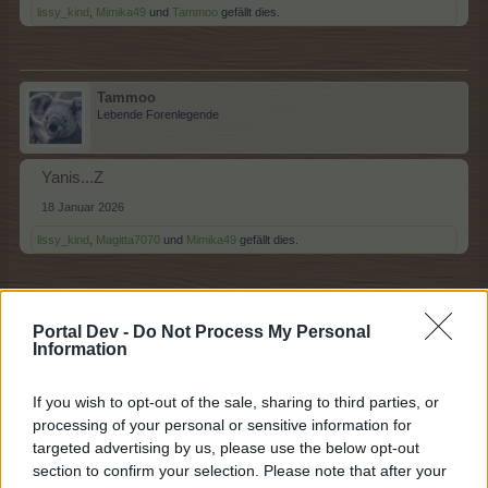
lissy_kind
,
Mimika49
und
Tammoo
gefällt dies.
Tammoo
Lebende Forenlegende
Yanis...Z
18 Januar 2026
lissy_kind
,
Magitta7070
und
Mimika49
gefällt dies.
Magitta7070
Portal Dev -
Do Not Process My Personal
Lebende Forenlegende
Information
If you wish to opt-out of the sale, sharing to third parties, or
Zafar....... A
processing of your personal or sensitive information for
18 Januar 2026
targeted advertising by us, please use the below opt-out
lissy_kind
,
Tammoo
und
hels45
gefällt dies.
section to confirm your selection. Please note that after your