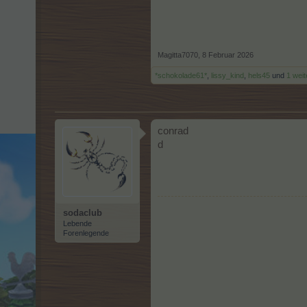
Magitta7070
,
8 Februar 2026
*schokolade61*
,
lissy_kind
,
hels45
und
1 wei
conrad
d
sodaclub
Lebende
Forenlegende