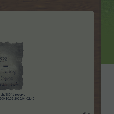
ht/38041 reserve​
l 200 10.02.2019/04:02:45
#1546