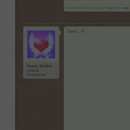
*schokolade61*
,
lissy_kind
,
Magitta7070
und
Gerd .. H
Sweet_Bubble
Lebende
Forenlegende