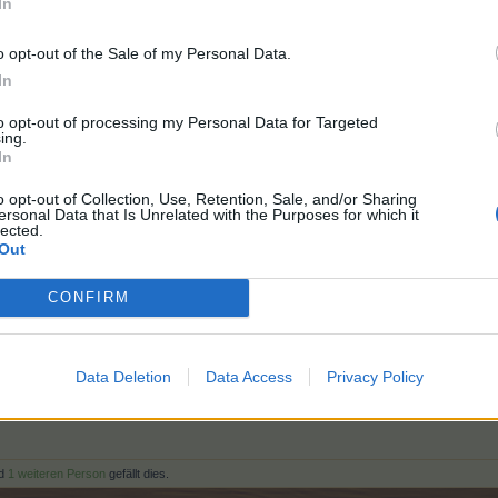
In
o opt-out of the Sale of my Personal Data.
In
to opt-out of processing my Personal Data for Targeted
ing.
In
o opt-out of Collection, Use, Retention, Sale, and/or Sharing
ersonal Data that Is Unrelated with the Purposes for which it
lected.
Out
CONFIRM
Data Deletion
Data Access
Privacy Policy
Markt 10/
Farmgründung-09.11.2011/ID 34360434
Suche keine Nachbarn -LV 200 am 17.07.2018
d
1 weiteren Person
gefällt dies.