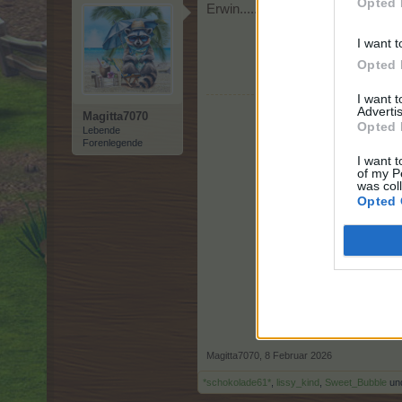
Opted 
Erwin........ F
I want t
Opted 
I want 
Advertis
Magitta7070
Opted 
Lebende
Forenlegende
I want t
of my P
was col
Opted 
Magitta7070
,
8 Februar 2026
*schokolade61*
,
lissy_kind
,
Sweet_Bubble
un