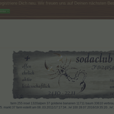
e registriere Dich neu. Wir freuen uns auf Deinen nächsten 
eiter >
far
m
255 insel 1320alpen 37 goldene bananen 11711 baum 33610 verbrauc
. markt 37 farm estellt am 08..03.2011/17:17:34...lvl 100 28.07.2016/19:35:20...lv