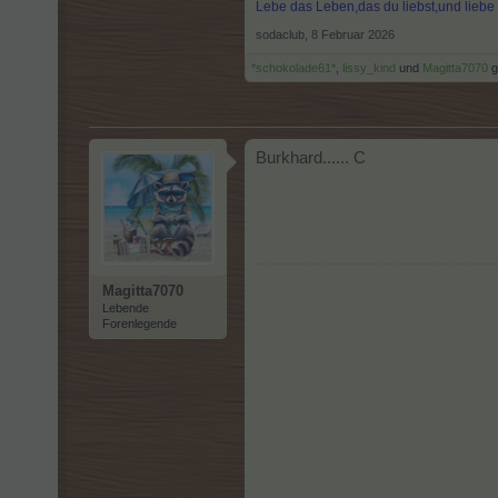
Lebe das Leben,das du liebst,und lieb
sodaclub
,
8 Februar 2026
*schokolade61*
,
lissy_kind
und
Magitta7070
ge
Burkhard...... C
Magitta7070
Lebende
Forenlegende