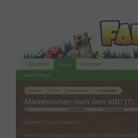
Startseite
Kalender
Foren
Letzte Beiträge
Startseite
Foren
Benutzerecke
Forenspiele
Männernamen nach dem ABC (7)
Dieses Thema im Forum '
Forenspiele
' wurde von
Frau_Schmitt
gestartet
Liebe(r) Forum-Leser/in,
wenn Du in diesem Forum aktiv an den Gespräche