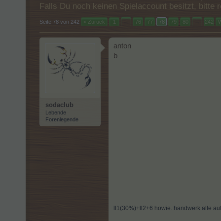
Falls Du noch keinen Spielaccount besitzt, bitt
Seite 78 von 242
< Zurück
1
←
76
77
78
79
80
→
242
W
anton
b
sodaclub
Lebende
Forenlegende
ll1(30%)+ll2+6 howie. handwerk alle auf5