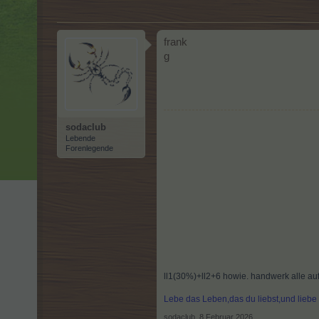
frank
g
sodaclub
Lebende
Forenlegende
ll1(30%)+ll2+6 howie. handwerk alle auf5
Lebe das Leben,das du liebst,und lieb
sodaclub
,
8 Februar 2026