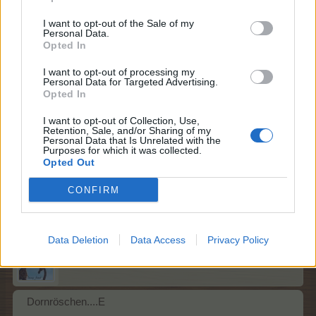
Bremer Stadtmusikanten....C
I want to opt-out of the Sale of my
1 April 2026
Personal Data.
Opted In
*schokolade61*
gefällt dies.
I want to opt-out of processing my
Personal Data for Targeted Advertising.
Opted In
*schokolade61*
Lebende Forenlegende
I want to opt-out of Collection, Use,
Retention, Sale, and/or Sharing of my
Personal Data that Is Unrelated with the
Purposes for which it was collected.
Cinderella.......
D
Opted Out
2 April 2026
CONFIRM
thriftshop
und
lissy_kind
gefällt dies.
Data Deletion
Data Access
Privacy Policy
lissy_kind
Lebende Forenlegende
Dornröschen....E