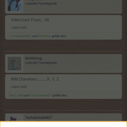
Lebende Forenlegende
Väterchen Frost....W
1 April 2026
*schokolade61*
und
thriftshop
gefällt dies.
thriftshop
Lebende Forenlegende
Witt Düweken.........X, Y, Z
1 April 2026
lissy_kind
und
*schokolade61*
gefällt dies.
*schokolade61*
Lebende Forenlegende