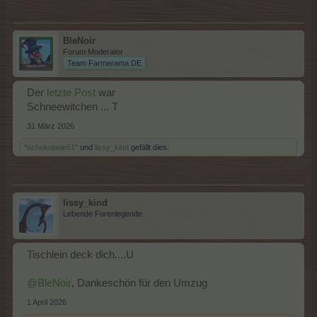
BleNoir
Forum Moderator
Team Farmerama DE
Der
letzte Post
war
Schneewitchen ... T
31 März 2026
*schokolade61*
und
lissy_kind
gefällt dies.
lissy_kind
Lebende Forenlegende
Tischlein deck dich....U
@BleNoir
, Dankeschön für den Umzug
1 April 2026