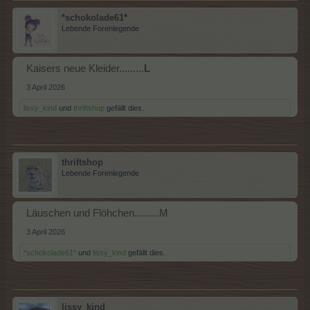
*schokolade61*
Lebende Forenlegende
Kaisers neue Kleider.........
L
3 April 2026
lissy_kind
und
thriftshop
gefällt dies.
thriftshop
Lebende Forenlegende
Läuschen und Flöhchen.........M
3 April 2026
*schokolade61*
und
lissy_kind
gefällt dies.
lissy_kind