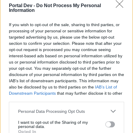
Portal Dev -
Do Not Process My Personal
Information
Zappelphilipp.........
A
1 April 2026
If you wish to opt-out of the sale, sharing to third parties, or
lissy_kind
und
thriftshop
gefällt dies.
processing of your personal or sensitive information for
targeted advertising by us, please use the below opt-out
section to confirm your selection. Please note that after your
opt-out request is processed you may continue seeing
thriftshop
interest-based ads based on personal information utilized by
Lebende Forenlegende
us or personal information disclosed to third parties prior to
your opt-out. You may separately opt-out of the further
Aschenputtel.........B
disclosure of your personal information by third parties on the
IAB’s list of downstream participants. This information may
1 April 2026
also be disclosed by us to third parties on the
IAB’s List of
*schokolade61*
und
lissy_kind
gefällt dies.
Downstream Participants
that may further disclose it to other
third parties.
Personal Data Processing Opt Outs
lissy_kind
Lebende Forenlegende
I want to opt-out of the Sharing of my
personal data.
Opted In