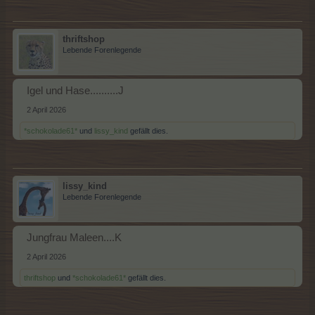
thriftshop
Lebende Forenlegende
Igel und Hase..........J
2 April 2026
*schokolade61*
und
lissy_kind
gefällt dies.
lissy_kind
Lebende Forenlegende
Jungfrau Maleen....K
2 April 2026
thriftshop
und
*schokolade61*
gefällt dies.