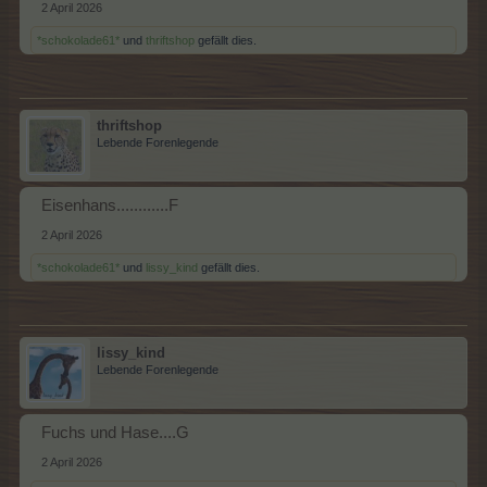
2 April 2026
*schokolade61*
und
thriftshop
gefällt dies.
thriftshop
Lebende Forenlegende
Eisenhans............F
2 April 2026
*schokolade61*
und
lissy_kind
gefällt dies.
lissy_kind
Lebende Forenlegende
Fuchs und Hase....G
2 April 2026