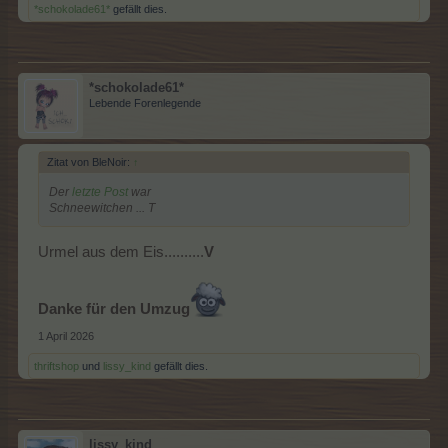
*schokolade61*
gefällt dies.
*schokolade61*
Lebende Forenlegende
Zitat von BleNoir:
↑
Der
letzte Post
war
Schneewitchen ... T
Urmel aus dem Eis..........
V
Danke für den Umzug
1 April 2026
thriftshop
und
lissy_kind
gefällt dies.
lissy_kind