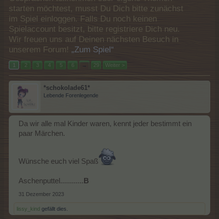
starten möchtest, musst Du Dich bitte zunächst
im Spiel einloggen. Falls Du noch keinen
Spielaccount besitzt, bitte registriere Dich neu.
Wir freuen uns auf Deinen nächsten Besuch in
unserem Forum!
„Zum Spiel“
1
2
3
4
5
6
→
29
Weiter >
*schokolade61*
Lebende Forenlegende
Da wir alle mal Kinder waren, kennt jeder bestimmt ein
paar Märchen.
Wünsche euch viel Spaß
Aschenputtel............
B
31 Dezember 2023
lissy_kind
gefällt dies.