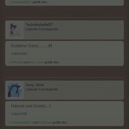
*schokolade61*
gefällt dies.
*schokolade61*
Lebende Forenlegende
Goldene Gans.........
H
2 April 2026
thriftshop
und
lissy_kind
gefällt dies.
lissy_kind
Lebende Forenlegende
Hänsel und Gretel....I
2 April 2026
*schokolade61*
und
thriftshop
gefällt dies.