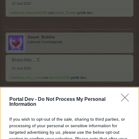
22 Juni 2025
thriftshop
,
Maroe020206
und
Sweet_Bubble
gefällt dies.
Sweet_Bubble
Lebende Forenlegende
Bronchitis .. C
22 Juni 2025
thriftshop
,
lissy_kind
und
Maroe020206
gefällt dies.
Portal Dev -
Do Not Process My Personal
Maroe020206
Information
Lebende Forenlegende
If you wish to opt-out of the sale, sharing to third parties, or
Chondrosis vertebralis..D
processing of your personal or sensitive information for
targeted advertising by us, please use the below opt-out
22 Juni 2025
section to confirm your selection. Please note that after your