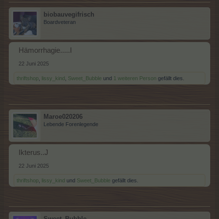
biobauvegifrisch
Boardveteran
Hämorrhagie.....I
22 Juni 2025
thriftshop
,
lissy_kind
,
Sweet_Bubble
und
1 weiteren Person
gefällt dies.
Maroe020206
Lebende Forenlegende
Ikterus..J
22 Juni 2025
thriftshop
,
lissy_kind
und
Sweet_Bubble
gefällt dies.
Sweet_Bubble