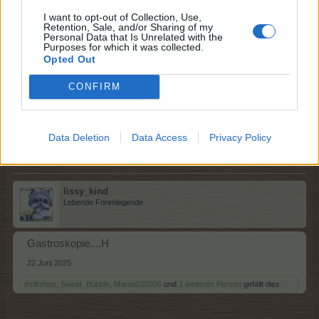
I want to opt-out of Collection, Use,
Retention, Sale, and/or Sharing of my
Personal Data that Is Unrelated with the
biobauvegifrisch
Purposes for which it was collected.
Boardveteran
Opted Out
CONFIRM
Fraktur...............G
22 Juni 2025
thriftshop
,
lissy_kind
und
Maroe020206
gefällt dies.
Data Deletion
Data Access
Privacy Policy
lissy_kind
Lebende Forenlegende
Gastroskopie....H
22 Juni 2025
thriftshop
,
Sweet_Bubble
,
Maroe020206
und
1 weiteren Person
gefällt dies.