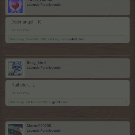
Lebende Forenlegende
Jodmangel .. K
22 Juni 2025
thriftshop
,
Maroe020206
und
lissy_kind
gefällt dies.
lissy_kind
Lebende Forenlegende
Katheter....L
23 Juni 2025
thriftshop
und
Maroe020206
gefällt dies.
Maroe020206
Lebende Forenlegende