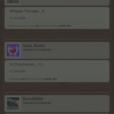
Whipple-Therapie...X
21 Juni 2025
thriftshop
,
lissy_kind
und
Sweet_Bubble
gefällt dies.
Sweet_Bubble
Lebende Forenlegende
X-Chromosom .. Yz
21 Juni 2025
thriftshop
und
Maroe020206
gefällt dies.
Maroe020206
Lebende Forenlegende