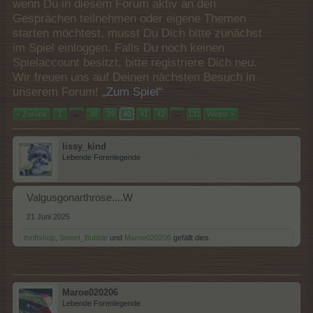
wenn Du in diesem Forum aktiv an den
Gesprächen teilnehmen oder eigene Themen
starten möchtest, musst Du Dich bitte zunächst
im Spiel einloggen. Falls Du noch keinen
Spielaccount besitzt, bitte registriere Dich neu.
Wir freuen uns auf Deinen nächsten Besuch in
unserem Forum!
„Zum Spiel“
< Zurück
1
←
38
39
40
41
42
→
131
Weiter >
lissy_kind
Lebende Forenlegende
Valgusgonarthrose....W
21 Juni 2025
thriftshop
,
Sweet_Bubble
und
Maroe020206
gefällt dies.
Maroe020206
Lebende Forenlegende