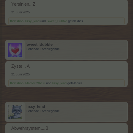
Yersinien...Z
21 Juni 2025
thriftshop
,
lissy_kind
und
Sweet_Bubble
gefällt dies.
Sweet_Bubble
Lebende Forenlegende
Zyste .. A
21 Juni 2025
thriftshop
,
Maroe020206
und
lissy_kind
gefällt dies.
lissy_kind
Lebende Forenlegende
Abwehrsystem....B