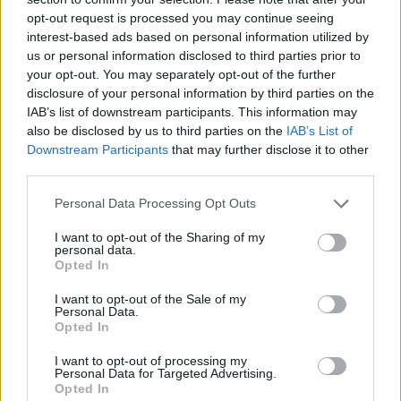
thriftshop
und
lissy_kind
gefällt dies.
opt-out request is processed you may continue seeing
interest-based ads based on personal information utilized by
us or personal information disclosed to third parties prior to
your opt-out. You may separately opt-out of the further
lissy_kind
disclosure of your personal information by third parties on the
Lebende Forenlegende
IAB’s list of downstream participants. This information may
also be disclosed by us to third parties on the
IAB’s List of
Depression....E
Downstream Participants
that may further disclose it to other
third parties.
22 Juni 2025
thriftshop
,
biobauvegifrisch
und
Maroe020206
gefällt dies.
Personal Data Processing Opt Outs
I want to opt-out of the Sharing of my
personal data.
Opted In
Maroe020206
Lebende Forenlegende
I want to opt-out of the Sale of my
Personal Data.
Opted In
Epilepsie...F
22 Juni 2025
I want to opt-out of processing my
Personal Data for Targeted Advertising.
thriftshop
,
biobauvegifrisch
und
lissy_kind
gefällt dies.
Opted In