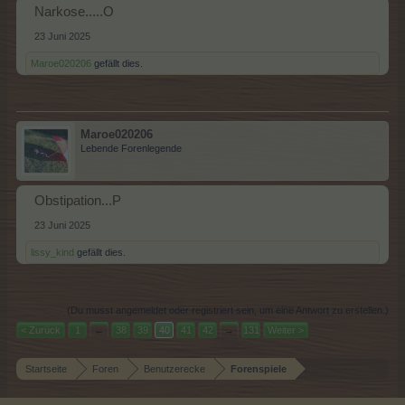
Narkose.....O
23 Juni 2025
Maroe020206
gefällt dies.
Maroe020206
Lebende Forenlegende
Obstipation...P
23 Juni 2025
lissy_kind
gefällt dies.
(Du musst angemeldet oder registriert sein, um eine Antwort zu erstellen.)
< Zurück
1
←
38
39
40
41
42
→
131
Weiter >
Startseite
Foren
Benutzerecke
Forenspiele