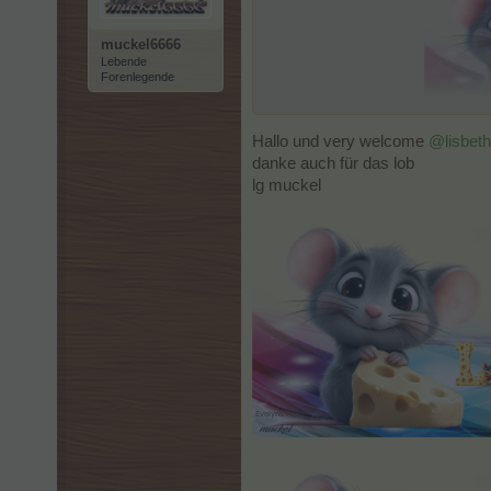
muckel6666
Lebende
Forenlegende
Ob du mir vielleicht dieses
Hallo und very welcome
@lisbet
danke auch für das lob
Schon mal vielen lieben Dank
lg muckel