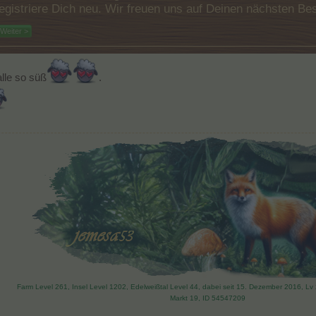
e registriere Dich neu. Wir freuen uns auf Deinen nächsten 
Weiter >
lle so süß
.
Farm Level 261, Insel Level 1202, Edelweißtal Level 44, dabei seit 15. Dezember 2016, L
Markt 19, ID 54547209