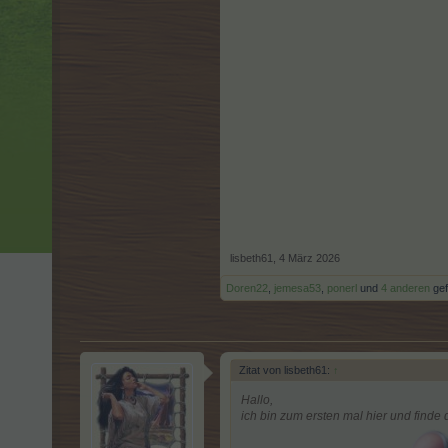
lisbeth61
,
4 März 2026
Doren22
,
jemesa53
,
ponerl
und
4 anderen
gefä
Zitat von lisbeth61:
↑
Hallo,
ich bin zum ersten mal hier und finde