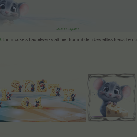
Click to expand...
als Banner fertigen kan
h61
in muckels bastelwerkstatt hier kommt dein bestelltes kleidchen un