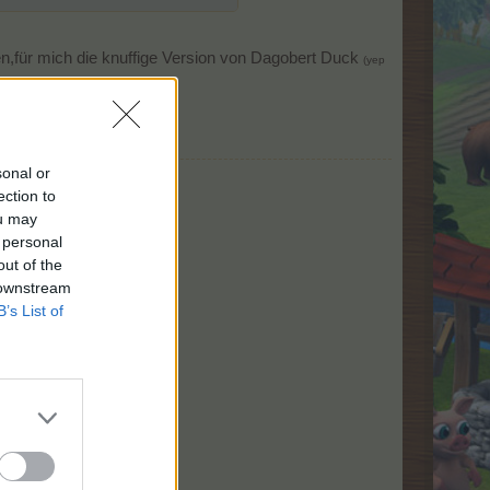
n,für mich die knuffige Version von Dagobert Duck
(yep
sonal or
ection to
ou may
 personal
out of the
 downstream
B’s List of
u fehlst.
- Alpen Lvl 12