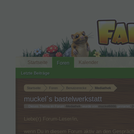
Startseite
Kalender
Foren
Letzte Beiträge
Startseite
Foren
Benutzerecke
Mediathek
muckel`s bastelwerkstatt
Dieses Thema im Forum '
Mediathek
' wurde von
muckel6666
gestartet,
2
Liebe(r) Forum-Leser/in,
wenn Du in diesem Forum aktiv an den Gespräche