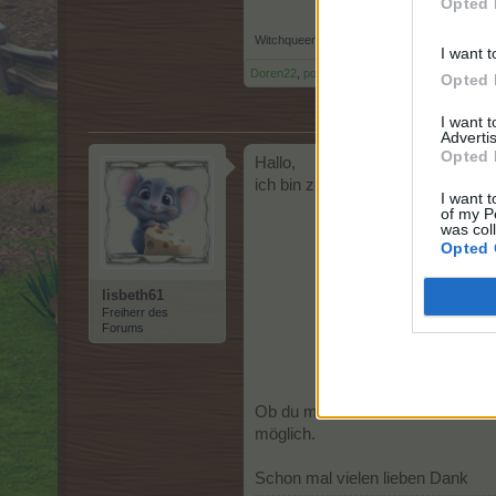
Opted 
Witchqueen75
,
28 Februar 2026
I want t
Doren22
,
ponerl
,
lotte27.
und
5 anderen
gefäll
Opted 
I want 
Advertis
Opted 
Hallo,
ich bin zum ersten mal hier und 
I want t
of my P
was col
Opted 
lisbeth61
Freiherr des
Forums
Ob du mir vielleicht dieses
möglich.
Schon mal vielen lieben Dank