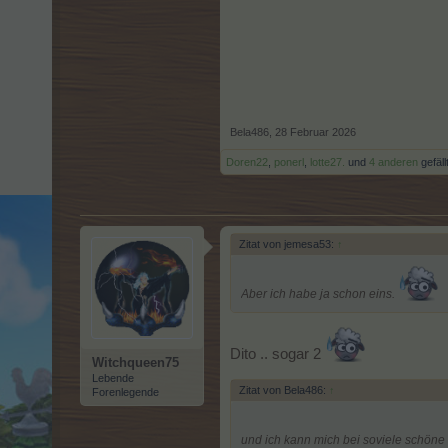
Bela486
,
28 Februar 2026
Doren22
,
ponerl
,
lotte27.
und
4 anderen
gefäll
Zitat von jemesa53:
↑
Aber ich habe ja schon eins.
Dito .. sogar 2
Witchqueen75
Lebende
Zitat von Bela486:
↑
Forenlegende
und ich kann mich bei soviele schöne 