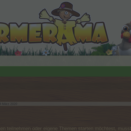
4 März 2020
.
n teilnehmen oder eigene Themen starten möchtest, musst D