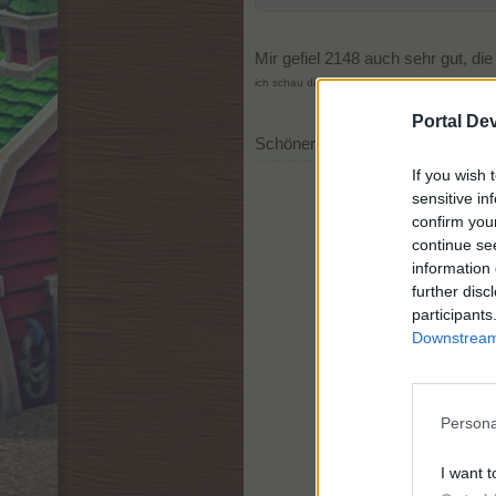
Mir gefiel 2148 auch sehr gut, di
ich schau die Kleidchen immer iwie mit andere
Portal De
Schönen Samstag @all!
If you wish 
sensitive in
confirm you
continue se
information 
further disc
participants
Downstream 
Persona
I want t