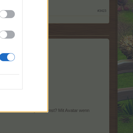
#3423
als Banner fertigen kannst? Mit Avatar wenn