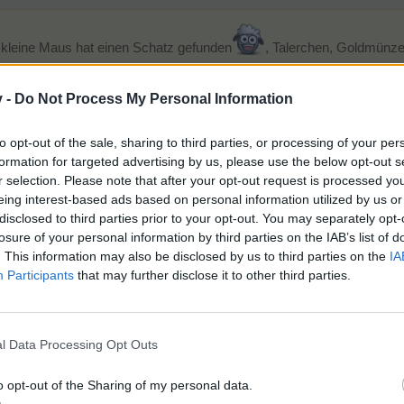
e kleine Maus hat einen Schatz gefunden
, Talerchen, Goldmünze
.
n Augen)
v -
Do Not Process My Personal Information
to opt-out of the sale, sharing to third parties, or processing of your per
formation for targeted advertising by us, please use the below opt-out s
r selection. Please note that after your opt-out request is processed y
eing interest-based ads based on personal information utilized by us or
disclosed to third parties prior to your opt-out. You may separately opt-
losure of your personal information by third parties on the IAB’s list of
. This information may also be disclosed by us to third parties on the
IA
Participants
that may further disclose it to other third parties.
l Data Processing Opt Outs
Ulrike/ulmabe19 ( † 15.07.2026) Ewig dankbar für deine Freundschaft. D
Mulchministerin 11.07.26 - Baha 800/09.04.24 - 952/06.09.25 - 1.171/11.07.26 
o opt-out of the Sharing of my personal data.