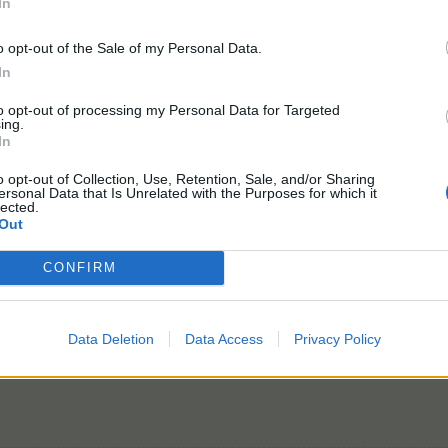
In
o opt-out of the Sale of my Personal Data.
t dies.
In
to opt-out of processing my Personal Data for Targeted
ing.
In
finde deine Banner super schön.
o opt-out of Collection, Use, Retention, Sale, and/or Sharing
ersonal Data that Is Unrelated with the Purposes for which it
lected.
Out
CONFIRM
Data Deletion
Data Access
Privacy Policy