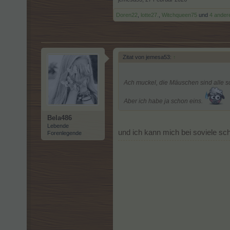
Doren22
,
lotte27.
,
Witchqueen75
und
4 ander
Zitat von jemesa53:
↑
Ach muckel, die Mäuschen sind alle s
Aber ich habe ja schon eins.
Bela486
Lebende
und ich kann mich bei soviele sc
Forenlegende