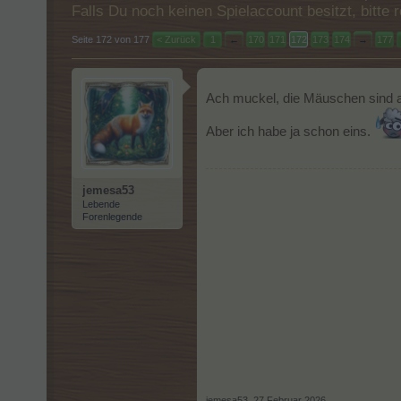
Falls Du noch keinen Spielaccount besitzt, bitt
Seite 172 von 177
< Zurück
1
←
170
171
172
173
174
→
177
Ach muckel, die Mäuschen sind a
Aber ich habe ja schon eins.
jemesa53
Lebende
Forenlegende
jemesa53
,
27 Februar 2026