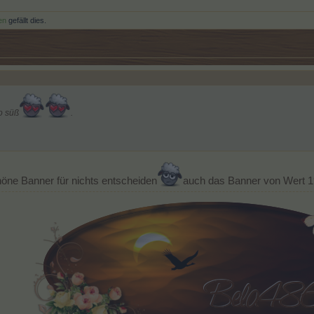
en
gefällt dies.
o süß
.
höne Banner für nichts entscheiden
auch das Banner von Wert 1