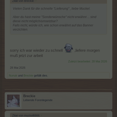
Zitat von Breckie:
↑
Vielen Dank für die schnelle "Lieferung" , liebe Muckel.
Aber du hast meine "Sonderwünsche" nicht erwähnt ... sind
diese nicht möglich/umsetzbar?
Falls nicht, würde ich, wie schon erwähnt auf das Banner
verzichten.
sorry ich war wieder zu schnell
,liefere morgen
muß jetzt zur arbeit
Zuletzt bearbeitet:
28 Mai 2026
28 Mai 2026
Nunuk
und
Breckie
gefällt dies.
Breckie
Lebende Forenlegende
Zitat von muckel6666:
↑