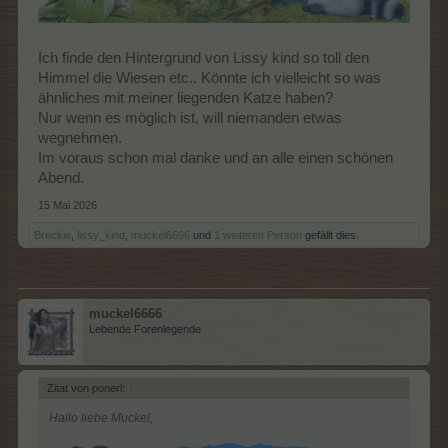
Ich finde den Hintergrund von Lissy kind so toll den
Himmel die Wiesen etc.. Könnte ich vielleicht so was
ähnliches mit meiner liegenden Katze haben?
Nur wenn es möglich ist, will niemanden etwas
wegnehmen.
Im voraus schon mal danke und an alle einen schönen
Abend.
15 Mai 2026
Breckie
,
lissy_kind
,
muckel6666
und
1 weiteren Person
gefällt dies.
muckel6666
Lebende Forenlegende
Zitat von ponerl:
↑
Hallo liebe Muckel,