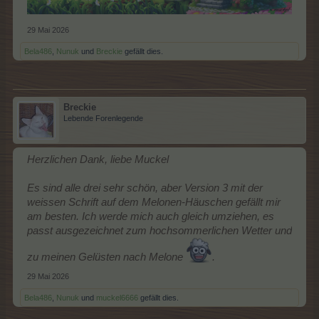
29 Mai 2026
Bela486
,
Nunuk
und
Breckie
gefällt dies.
Breckie
Lebende Forenlegende
Herzlichen Dank, liebe Muckel
Es sind alle drei sehr schön, aber Version 3 mit der
weissen Schrift auf dem Melonen-Häuschen gefällt mir
am besten. Ich werde mich auch gleich umziehen, es
passt ausgezeichnet zum hochsommerlichen Wetter und
zu meinen Gelüsten nach Melone
.
29 Mai 2026
Bela486
,
Nunuk
und
muckel6666
gefällt dies.