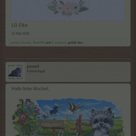
LG Elke
10 Mai 2026
ponerl
,
Nunuk
,
Bela486
und
2 anderen
gefällt dies.
ponerl
Forenmogul
Hallo liebe Muckel,