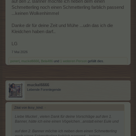
auf den 2. Banner möchte ich neben dem einen
Schmetterling noch einen Schmetterling farblich passend
...keinen Wolkenhimmel
Danke dir für deine Zeit und Mühe ...udn das ich die
Kleidchen haben darf..
LG
7 Mai 2026
ponerl
,
muckel6666
,
Bela486
und
1 weiteren Person
gefällt dies.
muckel6666
Lebende Forenlegende
Zitat von lissy_kind:
↑
Liebe Muckel , vielen Dank für deine Vorschläge auf den 1.
Banner, hätte ich eine einen Vögelchen...anstatt einer Eule und
auf den 2. Banner möchte ich neben dem einen Schmetterling
noch einen Schmetterling farblich passend ...keinen