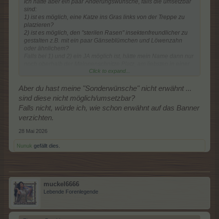
Ich hätte aber ein paar Änderungswünsche, falls die umsetzbar
sind:
1) ist es möglich, eine Katze ins Gras links von der Treppe zu
platzieren?
2) ist es möglich, den "sterilen Rasen" insektenfreundlicher zu
gestalten z.B. mit ein paar Gänseblümchen und Löwenzahn
oder ähnlichem?
Falls bei 1) und 2) ein JA möglich ist, hätte mein Name dann nur
noch oberhalb der Melonenschnitze Platz, am liebsten in einer
Click to expand...
nicht zu grossen, leicht geschwungenen Schrift.
Falls das alles nicht geht, würde ich auf das Banner verzichten
Aber du hast meine "Sonderwünsche" nicht erwähnt ...
und es jemandem überlassen, dem/der es so gefällt wie es ist ...
sind diese nicht möglich/umsetzbar?
Falls nicht, würde ich, wie schon erwähnt auf das Banner
nämlich sehr schön
.
verzichten.
28 Mai 2026
Nunuk
gefällt dies.
muckel6666
Lebende Forenlegende