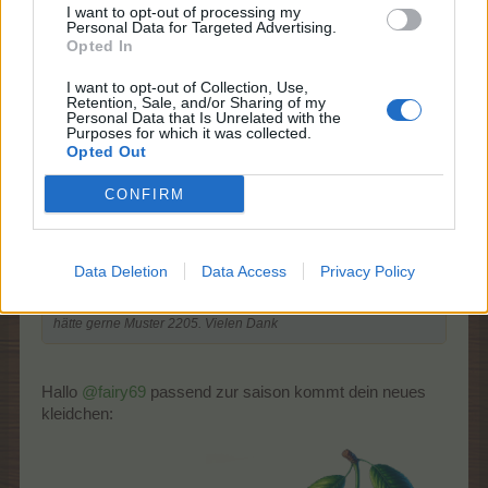
I want to opt-out of processing my
Hallo liebe Muckel,
Personal Data for Targeted Advertising.
hätte gerne Muster 2205. Vielen Dank
Opted In
28 Mai 2026
I want to opt-out of Collection, Use,
Retention, Sale, and/or Sharing of my
Nunuk
,
Breckie
und
muckel6666
gefällt dies.
Personal Data that Is Unrelated with the
Purposes for which it was collected.
Opted Out
muckel6666
CONFIRM
Lebende Forenlegende
Data Deletion
Data Access
Privacy Policy
Zitat von fairy69:
↑
Hallo liebe Muckel,
hätte gerne Muster 2205. Vielen Dank
Hallo
@fairy69
passend zur saison kommt dein neues
kleidchen: