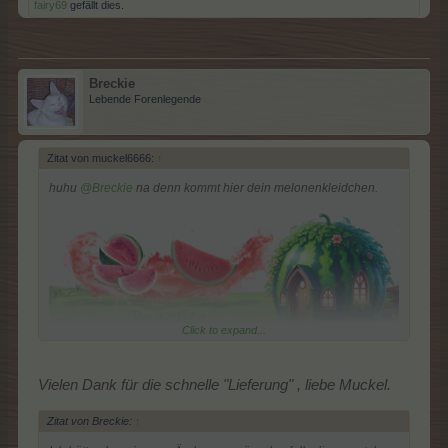
fairy69
gefällt dies.
Breckie
Lebende Forenlegende
Zitat von muckel6666:
↑
huhu
@Breckie
na denn kommt hier dein melonenkleidchen.
Click to expand...
Vielen Dank für die schnelle "Lieferung" , liebe Muckel.
Zitat von Breckie:
↑