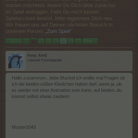
starten möchtest, musst Du Dich bitte zunächst
im Spiel einloggen. Falls Du noch keinen
Spielaccount besitzt, bitte registriere Dich neu.
Wir freuen uns auf Deinen nächsten Besuch in
unserem Forum!
„Zum Spiel“
< Zurück
1
←
172
173
174
175
176
177
Weiter >
lissy_kind
Lebende Forenlegende
Hallo zusammen , liebe Muckel ich wollte mal Fragen ob
ich die beiden süßen Kleidchen haben darf. wenn ja ,ob
es wieder mit einer Animation sein kann, auf beiden..du
kannst selbst etwas zaubern
Muster1043