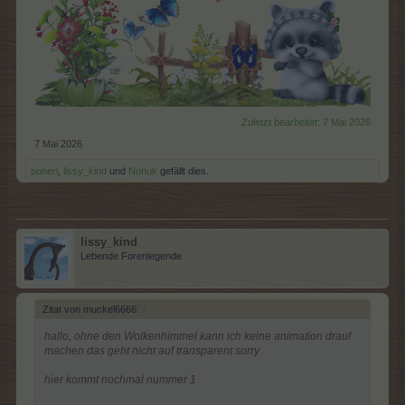
Zuletzt bearbeitet:
7 Mai 2026
7 Mai 2026
ponerl
,
lissy_kind
und
Nunuk
gefällt dies.
lissy_kind
Lebende Forenlegende
Zitat von muckel6666:
↑
hallo, ohne den Wolkenhimmel kann ich keine animation drauf
machen das geht nicht auf transparent sorry
hier kommt nochmal nummer 1