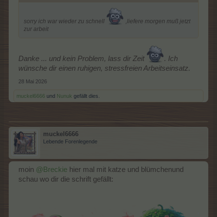
sorry ich war wieder zu schnell
,liefere morgen muß jetzt
zur arbeit
Danke ... und kein Problem, lass dir Zeit
. Ich
wünsche dir einen ruhigen, stressfreien Arbeitseinsatz.
28 Mai 2026
muckel6666
und
Nunuk
gefällt dies.
muckel6666
Lebende Forenlegende
moin
@Breckie
hier mal mit katze und blümchenund
schau wo dir die schrift gefällt: