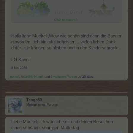
Click to expand...
Hallo liebe Muckel ,Wow wie schön sind denn die Banner
geworden...ich bin total begeistert ...vielen lieben Dank
dafür...sie können so bleiben und in den Kleiderschrank ..
und hier nummer 2
LG Konni
8 Mai 2026
ponerl
,
Bela486
,
Nunuk
und
1 weiteren Person
gefällt dies.
Tango50
Meister eines Forums
Liebe Muckel, ich wünsche dir und deinen Besuchern
einen schönen, sonnigen Muttertag