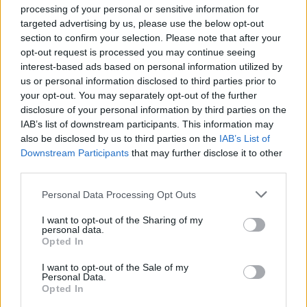
processing of your personal or sensitive information for
ponerl
targeted advertising by us, please use the below opt-out
Forenmogul
section to confirm your selection. Please note that after your
opt-out request is processed you may continue seeing
interest-based ads based on personal information utilized by
Liebste Muckel,
us or personal information disclosed to third parties prior to
your opt-out. You may separately opt-out of the further
es hätte doch nicht pressiert.
disclosure of your personal information by third parties on the
Vielen lieben Dank. Es ist wunderschön und freut mich
IAB’s list of downstream participants. This information may
riesig.
also be disclosed by us to third parties on the
IAB’s List of
Downstream Participants
that may further disclose it to other
third parties.
Habs gleich angezogen
Personal Data Processing Opt Outs
16 Mai 2026
Breckie
,
lissy_kind
,
Nunuk
und
1 weiteren Person
gefällt dies.
I want to opt-out of the Sharing of my
personal data.
Opted In
I want to opt-out of the Sale of my
fairy69
Personal Data.
Colonel des Forums
Opted In