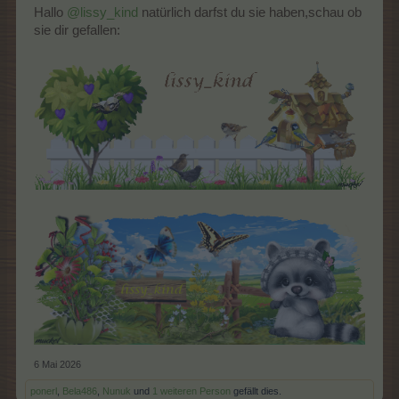
Hallo
@lissy_kind
natürlich darfst du sie haben,schau ob
sie dir gefallen:
Muster1045
Ich bedanke, mich schon im voraus dafür...
6 Mai 2026
LG lissy_kind /Konni
ponerl
,
Bela486
,
Nunuk
und
1 weiteren Person
gefällt dies.