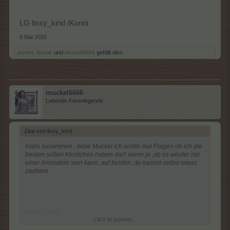
LG lissy_kind /Konni
6 Mai 2026
ponerl
,
Nunuk
und
muckel6666
gefällt dies.
muckel6666
Lebende Forenlegende
Zitat von lissy_kind:
↑
Hallo zusammen , liebe Muckel ich wollte mal Fragen ob ich die
beiden süßen Kleidchen haben darf. wenn ja ,ob es wieder mit
einer Animation sein kann, auf beiden..du kannst selbst etwas
zaubern
Muster1043
Click to expand...