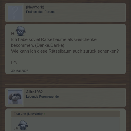
(NewYork)
Freiherr des Forums
Hi
Ich habe soviel Rätselbaume als Geschenke
bekommen. (Danke,Danke).
Wie kann Ich diese Rätselbaum auch zurück schenken?
LG
30 Mai 2026
Alira1982
Lebende Forenlegende
Zitat von (NewYork):
↑
Hi