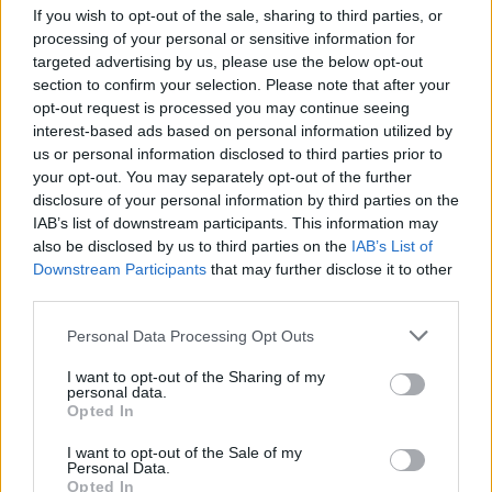
If you wish to opt-out of the sale, sharing to third parties, or
processing of your personal or sensitive information for
targeted advertising by us, please use the below opt-out
und auf einmal war derjenige da
section to confirm your selection. Please note that after your
opt-out request is processed you may continue seeing
Dann gehen mir auch die Ideen aus
interest-based ads based on personal information utilized by
us or personal information disclosed to third parties prior to
29 Mai 2026
your opt-out. You may separately opt-out of the further
disclosure of your personal information by third parties on the
IAB’s list of downstream participants. This information may
Frau_Grün
also be disclosed by us to third parties on the
IAB’s List of
Forum Moderator
Downstream Participants
that may further disclose it to other
Team Farmerama DE
third parties.
Zitat von Micolein:
↑
Personal Data Processing Opt Outs
Ja - Alira1982 - der Nachbar steht auch in der Freundesliste - ich
wollte ihn Löschen, ausgeführt, aktuellisiert, Nachbar ist wieder
I want to opt-out of the Sharing of my
da. Also neu einfügen geht nicht weil schon vorhanden.
personal data.
Opted In
Hallo Micolein,
I want to opt-out of the Sale of my
könntest du mir bitte mal deine Farm-ID geben? Dann
Personal Data.
kann ich nachfragen, ob der Support mal deine Farm
Opted In