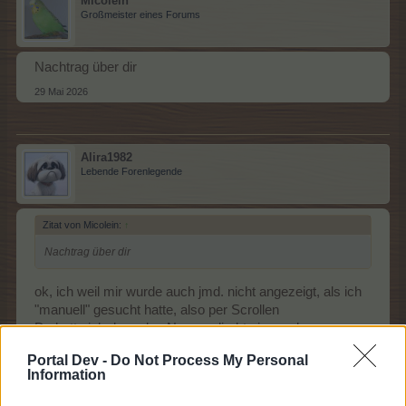
Micolein
Großmeister eines Forums
Nachtrag über dir
29 Mai 2026
Alira1982
Lebende Forenlegende
Zitat von Micolein:
↑
Nachtrag über dir
ok, ich weil mir wurde auch jmd. nicht angezeigt, als ich
"manuell" gesucht hatte, also per Scrollen
Da hatte ich dann den Namen direkt eingegeben
Portal Dev -
Do Not Process My Personal
Information