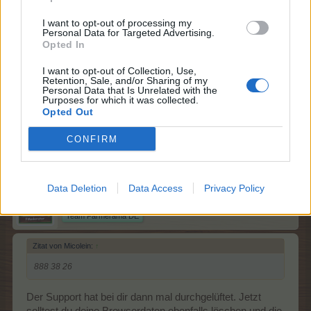
lüften kann. Vielleicht hilft dir das weiter.
I want to opt-out of processing my
29 Mai 2026
Personal Data for Targeted Advertising.
Opted In
I want to opt-out of Collection, Use,
Micolein
Retention, Sale, and/or Sharing of my
Großmeister eines Forums
Personal Data that Is Unrelated with the
Purposes for which it was collected.
Opted Out
888 38 26
CONFIRM
29 Mai 2026
Data Deletion
Data Access
Privacy Policy
Frau_Grün
Forum Moderator
Team Farmerama DE
Zitat von Micolein:
↑
888 38 26
Der Support hat bei dir dann mal durchgelüftet. Jetzt
solltest du deine Browserdaten ebenfalls löschen und die