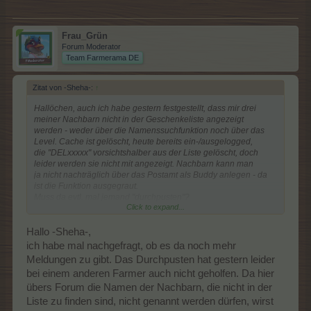
Frau_Grün
Forum Moderator
Team Farmerama DE
Zitat von -Sheha-:
↑
Hallöchen, auch ich habe gestern festgestellt, dass mir drei
meiner Nachbarn nicht in der Geschenkeliste angezeigt
werden - weder über die Namenssuchfunktion noch über das
Level. Cache ist gelöscht, heute bereits ein-/ausgelogged,
die "DELxxxxx" vorsichtshalber aus der Liste gelöscht, doch
leider werden sie nicht mit angezeigt. Nachbarn kann man
ja nicht nachträglich über das Postamt als Buddy anlegen - da
ist die Funktion ausgegraut.
Muss da evtl. mal jemand "durchpusten"?
Click to expand...
Nette Grüße
-Sheha-
Hallo -Sheha-,
ich habe mal nachgefragt, ob es da noch mehr
Meldungen zu gibt. Das Durchpusten hat gestern leider
bei einem anderen Farmer auch nicht geholfen. Da hier
übers Forum die Namen der Nachbarn, die nicht in der
Liste zu finden sind, nicht genannt werden dürfen, wirst