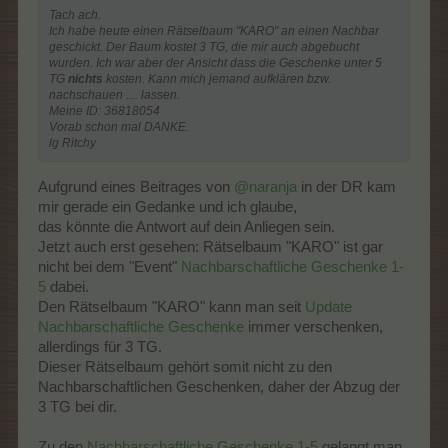
Tach ach.
Ich habe heute einen Rätselbaum "KARO" an einen Nachbar
geschickt. Der Baum kostet 3 TG, die mir auch abgebucht
wurden. Ich war aber der Ansicht dass die Geschenke unter 5
TG
nichts
kosten. Kann mich jemand aufklären bzw.
nachschauen .... lassen.
Meine ID: 36818054
Vorab schon mal DANKE.
lg Ritchy
Aufgrund eines Beitrages von
@naranja
in der DR kam
mir gerade ein Gedanke und ich glaube,
das könnte die Antwort auf dein Anliegen sein.
Jetzt auch erst gesehen: Rätselbaum "KARO" ist gar
nicht bei dem "Event"
Nachbarschaftliche Geschenke 1-
5
dabei.
Den Rätselbaum "KARO" kann man seit
Update
Nachbarschaftliche Geschenke
immer verschenken,
allerdings für 3 TG.
Dieser Rätselbaum gehört somit nicht zu den
Nachbarschaftlichen Geschenken, daher der Abzug der
3 TG bei dir.
Zu den
Nachbarschaftliche Geschenke 1-5
gelangt man