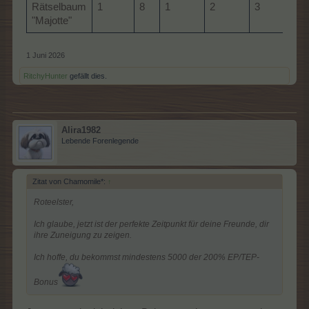
Rätselbaum
1
8
1
2
3
"Majotte"
1 Juni 2026
RitchyHunter
gefällt dies.
Alira1982
Lebende Forenlegende
Zitat von Chamomile*:
↑
Roteelster,
Ich glaube, jetzt ist der perfekte Zeitpunkt für deine Freunde, dir
ihre Zuneigung zu zeigen.
Ich hoffe, du bekommst mindestens 5000 der 200% EP/TEP-
Bonus