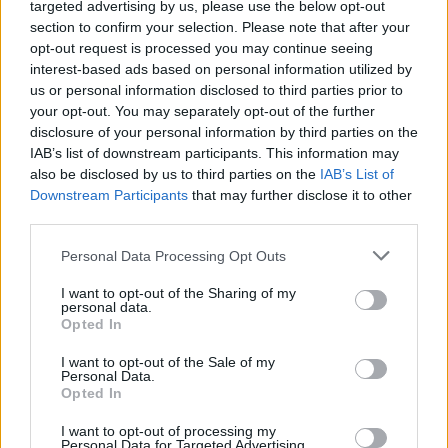
targeted advertising by us, please use the below opt-out
1 Juni 2026
section to confirm your selection. Please note that after your
opt-out request is processed you may continue seeing
interest-based ads based on personal information utilized by
us or personal information disclosed to third parties prior to
Frau_Grün
your opt-out. You may separately opt-out of the further
Forum Moderator
Team Farmerama DE
disclosure of your personal information by third parties on the
IAB’s list of downstream participants. This information may
Zitat von FarmerRalf68:
↑
also be disclosed by us to third parties on the
IAB’s List of
Downstream Participants
that may further disclose it to other
Guten Morgen,
third parties.
ich habe das gleiche Problem. Meine erste Nachbarin mit dem
höchsten Level steht auch nicht in der Liste für die
Personal Data Processing Opt Outs
nachbarschaftlichen Geschenke. Aber so wie ich das hier sehe
gibt es dafür anscheinend keine Lösung. Leider...
I want to opt-out of the Sharing of my
personal data.
Hallo FarmerRalf68,
Opted In
leider bisher noch nicht.
I want to opt-out of the Sale of my
1 Juni 2026
Personal Data.
Opted In
I want to opt-out of processing my
rubin1406
Personal Data for Targeted Advertising.