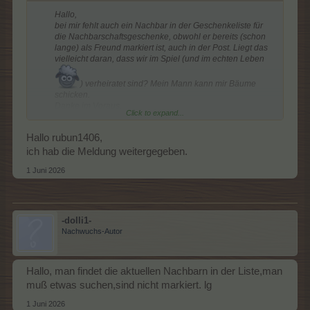
Hallo,
bei mir fehlt auch ein Nachbar in der Geschenkeliste für
die Nachbarschaftsgeschenke, obwohl er bereits (schon
lange) als Freund markiert ist, auch in der Post. Liegt das
vielleicht daran, dass wir im Spiel (und im echten Leben
) verheiratet sind? Mein Mann kann mir Bäume
schicken.
Danke im Voraus,
Click to expand...
rubin1406
Id: 38486412​
Hallo rubun1406,
ich hab die Meldung weitergegeben.
1 Juni 2026
-dolli1-
Nachwuchs-Autor
Hallo, man findet die aktuellen Nachbarn in der Liste,man
muß etwas suchen,sind nicht markiert. lg
1 Juni 2026