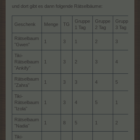
und dort gibt es dann folgende Rätselbäume:
Gruppe
Gruppe
Gruppe
Geschenk
Menge
TG
1 Tag
2 Tag
3 Tag
Rätselbaum
1
3
1
2
3
"Gwen"
Tiki-
Rätselbaum
1
3
2
3
4
"Ankify"
Rätselbaum
1
3
3
4
5
"Zahra"
Tiki-
Rätselbaum
1
3
4
5
1
"Izola"
Rätselbaum
1
8
5
1
2
"Nadia"
Tiki-