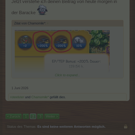
Jetzt verstehe ich deinen Beitrag von heute morgen in
der Baracke
Zitat von Chamomile*:
↑
Click to expand...
1 Juni 2026
roteelster
und
Chamomile*
gefällt dies.
< Zurück
1
2
3
Weiter >
Status des Themas:
Es sind keine weiteren Antworten möglich.