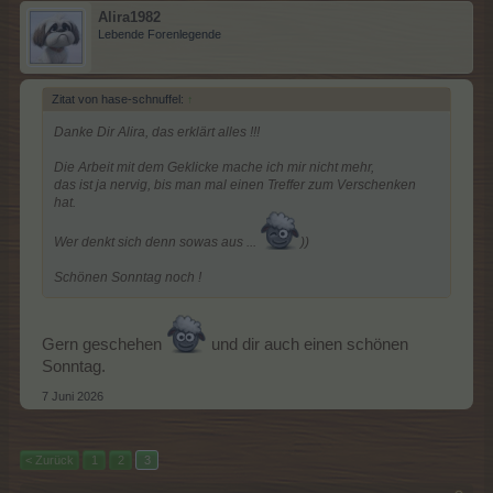
Alira1982
Lebende Forenlegende
Zitat von hase-schnuffel:
↑
Danke Dir Alira, das erklärt alles !!!
Die Arbeit mit dem Geklicke mache ich mir nicht mehr,
das ist ja nervig, bis man mal einen Treffer zum Verschenken
hat.
Wer denkt sich denn sowas aus ...
))
Schönen Sonntag noch !
Gern geschehen
und dir auch einen schönen
Sonntag.
7 Juni 2026
< Zurück
1
2
3