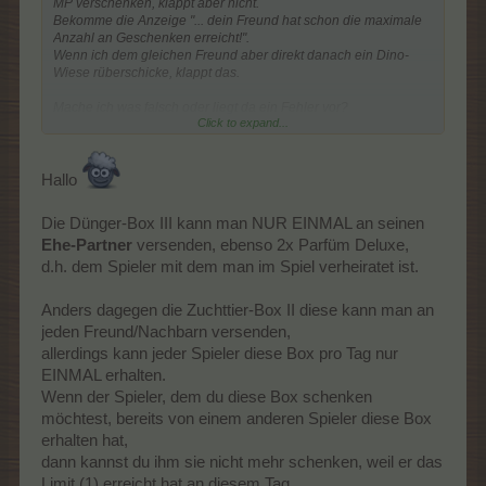
MP verschenken, klappt aber nicht.
Bekomme die Anzeige "... dein Freund hat schon die maximale
Anzahl an Geschenken erreicht!".
Wenn ich dem gleichen Freund aber direkt danach ein Dino-
Wiese rüberschicke, klappt das.
Mache ich was falsch oder liegt da ein Fehler vor?
Click to expand...
Caches geleert, Farm neu geladen, alle Farmen getestet.
Owohl genügen Geschenke vorhanden sind, die Geschenke für
5.000 MP gehen nicht, kommt immer dieses Schild.
Hallo
Die Dünger-Box III kann man NUR EINMAL an seinen
Ehe-Partner
versenden, ebenso 2x Parfüm Deluxe,
d.h. dem Spieler mit dem man im Spiel verheiratet ist.
Anders dagegen die Zuchttier-Box II diese kann man an
jeden Freund/Nachbarn versenden,
allerdings kann jeder Spieler diese Box pro Tag nur
EINMAL erhalten.
Wenn der Spieler, dem du diese Box schenken
möchtest, bereits von einem anderen Spieler diese Box
erhalten hat,
dann kannst du ihm sie nicht mehr schenken, weil er das
Limit (1) erreicht hat an diesem Tag.