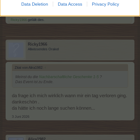
Data Deletion
Data Access
Privacy Policy
3 Juni 2026
Ricky1966
gefällt dies.
Ricky1966
Allwissendes Orakel
Zitat von Alira1982:
↑
Meinst du die
Nachbarschaftliche Geschenke 1-5
?
Das Event ist zu Ende.
da frage ich mich wirklich wann mir ein tag verloren ging.
dankeschön .
da hätte ich noch lange suchen können...
3 Juni 2026
Alira1982