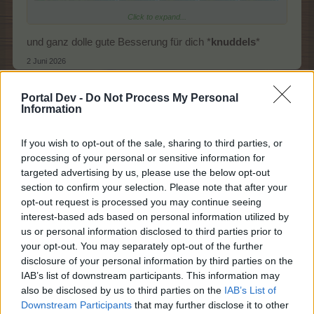
Click to expand...
oder dem "Los geht's" auf der Newsseite:
und ganz dolle gute Besserung für dich *
knuddels
*
2 Juni 2026
Portal Dev -
Do Not Process My Personal
Information
Daranjo.
Lebende Forenlegende
If you wish to opt-out of the sale, sharing to third parties, or
processing of your personal or sensitive information for
targeted advertising by us, please use the below opt-out
Danke. ich habs gefunden *reknuddels
section to confirm your selection. Please note that after your
2 Juni 2026
opt-out request is processed you may continue seeing
Alira1982
gefällt dies.
interest-based ads based on personal information utilized by
us or personal information disclosed to third parties prior to
your opt-out. You may separately opt-out of the further
disclosure of your personal information by third parties on the
Ricky1966
IAB’s list of downstream participants. This information may
Allwissendes Orakel
also be disclosed by us to third parties on the
IAB’s List of
Downstream Participants
that may further disclose it to other