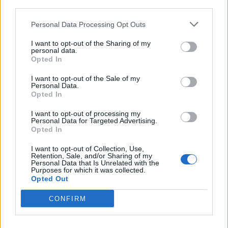
third parties.
bei mir gibt es keine nachbar geschenke mehr.
kann bitte jemand meine farm lüften ?
Personal Data Processing Opt Outs
id 29712554
dankeschön
I want to opt-out of the Sharing of my
personal data.
3 Juni 2026
Opted In
I want to opt-out of the Sale of my
Personal Data.
Alira1982
Opted In
Lebende Forenlegende
I want to opt-out of processing my
Personal Data for Targeted Advertising.
Zitat von Ricky1966:
↑
Opted In
bei mir gibt es keine nachbar geschenke mehr.
kann bitte jemand meine farm lüften ?
I want to opt-out of Collection, Use,
Retention, Sale, and/or Sharing of my
id 29712554
Personal Data that Is Unrelated with the
dankeschön
Purposes for which it was collected.
Opted Out
Meinst du die
Nachbarschaftliche Geschenke 1-5
?
Das Event ist zu Ende.
CONFIRM
Ende: 02.06.2026 23:59 Uhr