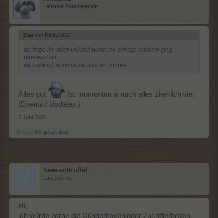
Lebende Forenlegende
Zitat von Ricky1966:
↑
da frage ich mich wirklich wann mir ein tag verloren ging.
dankeschön .
da hätte ich noch lange suchen können...
Alles gut
Ist momentan ja auch alles ziemlich viel.
(Events / Updates )
3 Juni 2026
Ricky1966
gefällt dies.
hase-schnuffel
Laufenlerner
Hi,
ich würde gerne die Düngerboxen oder Zuchttierboxen